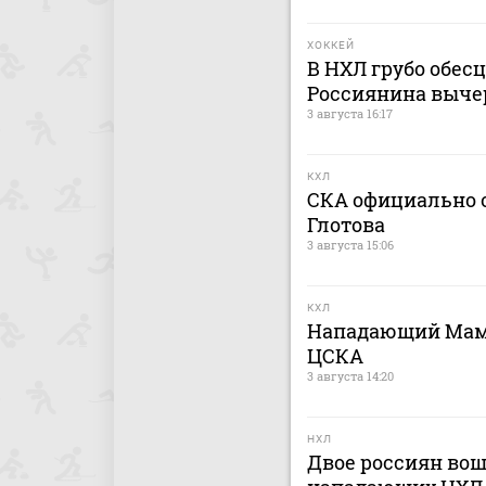
ХОККЕЙ
В НХЛ грубо обес
Россиянина выче
3 августа 16:17
КХЛ
СКА официально о
Глотова
3 августа 15:06
КХЛ
Нападающий Мами
ЦСКА
3 августа 14:20
НХЛ
Двое россиян вош