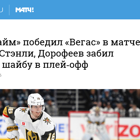
йм» победил «Вегас» в матч
Стэнли, Дорофеев забил
 шайбу в плей‑офф
6