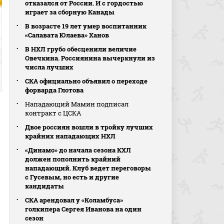
отказался от России. И с гордостью
играет за сборную Канады
В возрасте 19 лет умер воспитанник
«Салавата Юлаева» Ханов
В НХЛ грубо обесценили величие
Овечкина. Россиянина вычеркнули из
числа лучших
СКА официально объявил о переходе
форварда Глотова
Нападающий Мамин подписал
контракт с ЦСКА
Двое россиян вошли в тройку лучших
крайних нападающих НХЛ
«Динамо» до начала сезона КХЛ
должен пополнить крайний
нападающий. Клуб ведет переговоры
с Гусевым, но есть и другие
кандидаты
СКА арендовал у «Коламбуса»
голкипера Сергея Иванова на один
сезон