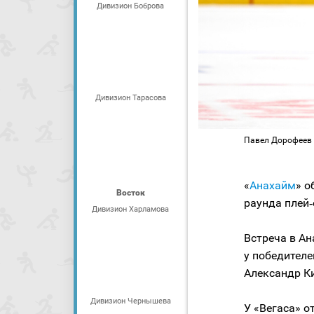
Дивизион Боброва
Дивизион Тарасова
Павел Дорофеев / 
«
Анахайм
» о
Восток
раунда плей
Дивизион Харламова
Встреча в Ан
у победителе
Александр К
Дивизион Чернышева
У «Вегаса» 