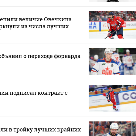
ценили величие Овечкина.
ркнули из числа лучших
бъявил о переходе форварда
н подписал контракт с
ли в тройку лучших крайних