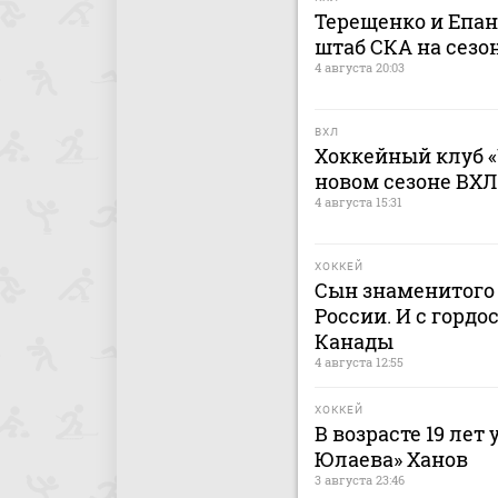
Терещенко и Епа
штаб СКА на сезон
4 августа 20:03
ВХЛ
Хоккейный клуб «
новом сезоне ВХЛ
4 августа 15:31
ХОККЕЙ
Сын знаменитого 
России. И с гордо
Канады
4 августа 12:55
ХОККЕЙ
В возрасте 19 лет
Юлаева» Ханов
3 августа 23:46