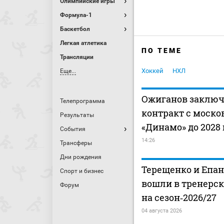
Олимпийские игры
Формула-1
Баскетбол
Легкая атлетика
ПО ТЕМЕ
Трансляции
Хоккей
НХЛ
Еще...
Ожиганов заклю
Телепрограмма
контракт с моск
Результаты
«Динамо» до 2028 
События
14:26
Трансферы
Дни рождения
Терещенко и Епа
Спорт и бизнес
вошли в тренерс
Форум
на сезон‑2026/27
04 августа 2026