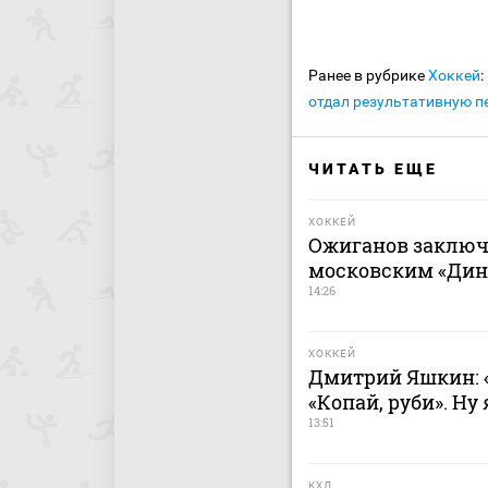
Ранее в рубрике
Хоккей
:
отдал результативную п
ЧИТАТЬ ЕЩЕ
ХОККЕЙ
Ожиганов заключ
московским «Дина
14:26
ХОККЕЙ
Дмитрий Яшкин: «
«Копай, руби». Ну
13:51
КХЛ