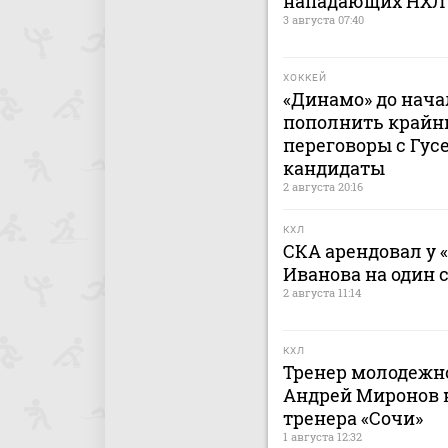
нападающих НХЛ
3 августа 07:40
ХОККЕЙ
«Динамо» до нача
пополнить крайн
переговоры с Гусе
кандидаты
2 августа 20:16
КХЛ
СКА арендовал у 
Иванова на один 
2 августа 11:14
КХЛ
Тренер молодежно
Андрей Миронов н
тренера «Сочи»
1 августа 12:32