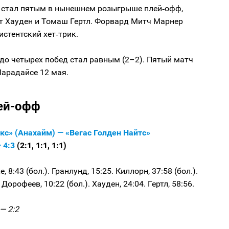
л стал пятым в нынешнем розыгрыше плей‑офф,
т Хауден и Томаш Гертл. Форвард Митч Марнер
стентский хет‑трик.
 до четырех побед стал равным (2–2). Пятый матч
Парадайсе 12 мая.
ей-офф
кс» (Анахайм) — «Вегас Голден Найтс»
 4:3
(2:1, 1:1, 1:1)
, 8:43 (бол.). Гранлунд, 15:25. Киллорн, 37:58 (бол.).
 Дорофеев, 10:22 (бол.). Хауден, 24:04. Гертл, 58:56.
— 2:2