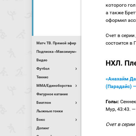
которого го
а также Брет
оформил асси
Счет в серии
состоится в 
Матч ТВ. Прямой эфир
Подписка «Максимум»
Видео
НХЛ. Пл
Футбол
Теннис
«Анахайм Да
MMA/Единоборства
(Парадайс) —
Фигурное катание
Голы:
Сеннеке
Биатлон
Мур, 43:43. —
Лыжные гонки
Бокс
Счет в серии 
Допинг