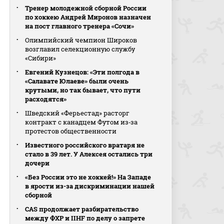
Тренер молодежной сборной России
по хоккею Андрей Миронов назначен
на пост главного тренера «Сочи»
Олимпийский чемпион Широков
возглавил селекционную службу
«Сибири»
Евгений Кузнецов: «Эти полгода в
«Салавате Юлаеве» были очень
крутыми, но так бывает, что пути
расходятся»
Шведский «Ферьестад» расторг
контракт с канадцем Футом из‑за
протестов общественности
Известного российского вратаря не
стало в 39 лет. У Алексея остались три
дочери
«Без России это не хоккей!» На Западе
в ярости из-за дискриминации нашей
сборной
CAS продолжает разбирательство
между ФХР и IIHF по делу о запрете