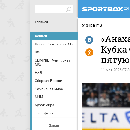
Главная
ХОККЕЙ
«Анаха
Хоккей
R
Фонбет Чемпионат КХЛ
Кубка 
Y
ВХЛ
пятую
OLIMPBET Чемпионат
МХЛ
11 мая 2026 07:3
НХЛ
Сборная России
Чемпионат мира
МЧМ
Кубок мира
Трансферы
Запад