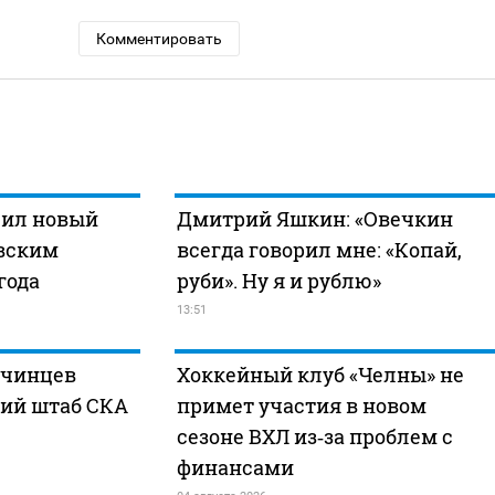
Комментировать
чил новый
Дмитрий Яшкин: «Овечкин
овским
всегда говорил мне: «Копай,
года
руби». Ну я и рублю»
13:51
нчинцев
Хоккейный клуб «Челны» не
кий штаб СКА
примет участия в новом
сезоне ВХЛ из‑за проблем с
финансами