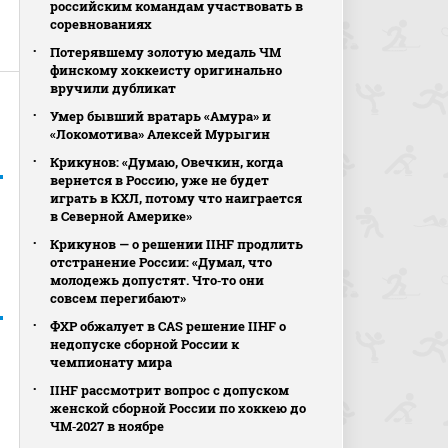
российским командам участвовать в
соревнованиях
Потерявшему золотую медаль ЧМ
финскому хоккеисту оригинально
вручили дубликат
Умер бывший вратарь «Амура» и
«Локомотива» Алексей Мурыгин
Крикунов: «Думаю, Овечкин, когда
вернется в Россию, уже не будет
играть в КХЛ, потому что наиграется
в Северной Америке»
Крикунов — о решении IIHF продлить
отстранение России: «Думал, что
молодежь допустят. Что‑то они
совсем перегибают»
ФХР обжалует в CAS решение IIHF о
недопуске сборной России к
чемпионату мира
IIHF рассмотрит вопрос с допуском
женской сборной России по хоккею до
ЧМ‑2027 в ноябре