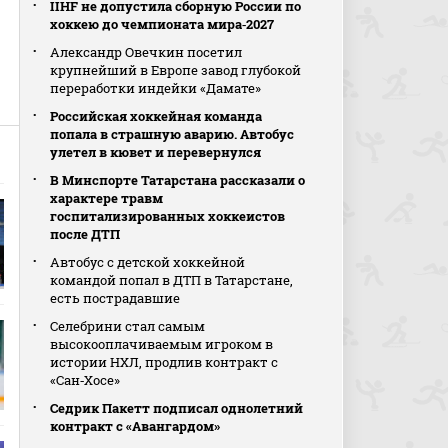
IIHF не допустила сборную России по
хоккею до чемпионата мира‑2027
Александр Овечкин посетил
крупнейший в Европе завод глубокой
переработки индейки «Дамате»
Российская хоккейная команда
попала в страшную аварию. Автобус
улетел в кювет и перевернулся
В Минспорте Татарстана рассказали о
характере травм
госпитализированных хоккеистов
после ДТП
Автобус с детской хоккейной
командой попал в ДТП в Татарстане,
есть пострадавшие
Селебрини стал самым
высокооплачиваемым игроком в
истории НХЛ, продлив контракт с
«Сан‑Хосе»
Седрик Пакетт подписал однолетний
контракт с «Авангардом»