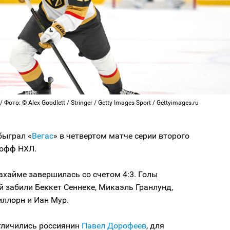
Фото: © Alex Goodlett / Stringer / Getty Images Sport / Gettyimages.ru
быграл «
Вегас
» в четвертом матче серии второго
‑офф НХЛ.
ахайме завершилась со счетом 4:3. Голы
й забили Беккет Сеннеке, Микаэль Гранлунд,
иллорн и Иан Мур.
отличились россиянин
Павел Дорофеев
, для