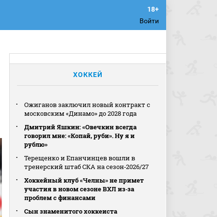
Войти
е
ХОККЕЙ
Ожиганов заключил новый контракт с
московским «Динамо» до 2028 года
Дмитрий Яшкин: «Овечкин всегда
говорил мне: «Копай, руби». Ну я и
рублю»
Терещенко и Епанчинцев вошли в
тренерский штаб СКА на сезон‑2026/27
Хоккейный клуб «Челны» не примет
участия в новом сезоне ВХЛ из‑за
проблем с финансами
Сын знаменитого хоккеиста