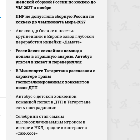
женской сборной России по хоккею до
ЧМ‑2027 в ноябре
IIHF не допустила сборную России по
хоккею до чемпионата мира‑2027
Александр Овечкин посетил
крупнейший в Европе завод глубокой
переработки индейки «Дамате»
Российская хоккейная команда
попала в страшную аварию. Автобус
улетел в кювет и перевернулся
В Минспорте Татарстана рассказали о
характере травм
госпитализированных хоккеистов
после ДТП
Автобус с детской хоккейной
командой попал в ДТП в Татарстане,
есть пострадавшие
Селебрини стал самым
высокооплачиваемым игроком в
истории НХЛ, продлив контракт с
«Сан‑Хосе»