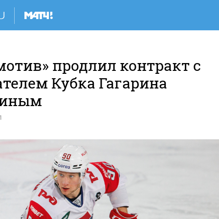
мотив» продлил контракт с
ателем Кубка Гагарина
ниным
1