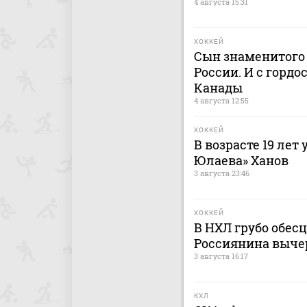
4 августа 15:31
ХОККЕЙ
Сын знаменитого 
России. И с гордо
Канады
4 августа 12:55
ХОККЕЙ
В возрасте 19 лет
Юлаева» Ханов
3 августа 23:46
ХОККЕЙ
В НХЛ грубо обес
Россиянина выче
3 августа 16:17
КХЛ