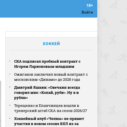
Войти
ХОККЕЙ
СКА подписал пробный контракт с
Игорем Ларионовым‑младшим
Ожиганов заключил новый контракт с
московским «Динамо» до 2028 года
Дмитрий Яшкин: «Овечкин всегда
говорил мне: «Копай, руби». Ну я и
рублю»
Терещенко и Епанчинцев вошли в
тренерский штаб СКА на сезон‑2026/27
Хоккейный клуб «Челны» не примет
участия в новом сезоне ВХЛ из‑за