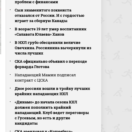
проблем с финансами
Сын знаменитого хоккеиста
отказался от России. И с гордостью
играет за сборную Канады
В возрасте 19 лет умер воспитанник
«Салавата Юлаева» Ханов
В НХЛ грубо обесценили величие
Овечкина. Россиянина вычеркнули из
числа лучших
СКА официально объявил о переходе
форварда Глотова
Нападающий Мамин подписал
контракт с ЦСКА
Двое россиян вошли в тройку лучших
крайних нападающих НХЛ
«Динамо» до начала сезона КХЛ
должен пополнить крайний
нападающий. Клуб ведет переговоры
с Гусевым, но есть и другие
кандидаты
СКА арендовал у «Коламбуса»