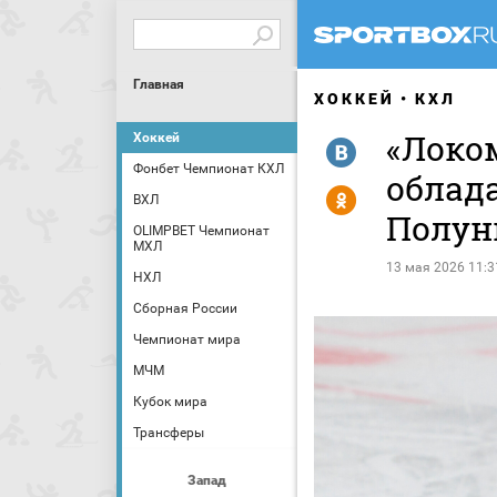
Главная
ХОККЕЙ
КХЛ
«Локо
Хоккей
R
Фонбет Чемпионат КХЛ
облад
Y
ВХЛ
Полу
OLIMPBET Чемпионат
МХЛ
13 мая 2026 11:3
НХЛ
Сборная России
Чемпионат мира
МЧМ
Кубок мира
Трансферы
Запад