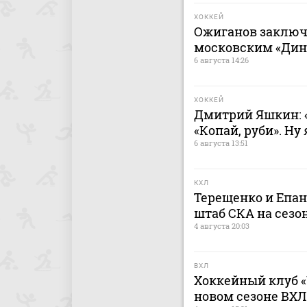
ХОККЕЙ
Ожиганов заключ
московским «Дина
6 августа 14:26
ХОККЕЙ
Дмитрий Яшкин: «
«Копай, руби». Ну
6 августа 13:51
КХЛ
Терещенко и Епа
штаб СКА на сезон
4 августа 20:03
ВХЛ
Хоккейный клуб «
новом сезоне ВХЛ