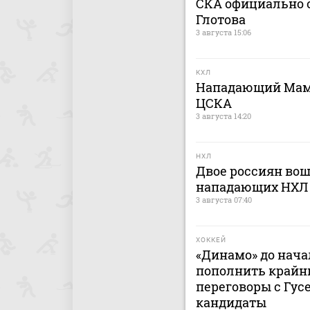
СКА официально о
Глотова
3 августа 15:06
КХЛ
Нападающий Мами
ЦСКА
3 августа 14:20
НХЛ
Двое россиян вош
нападающих НХЛ
3 августа 07:40
ХОККЕЙ
«Динамо» до нача
пополнить крайн
переговоры с Гусе
кандидаты