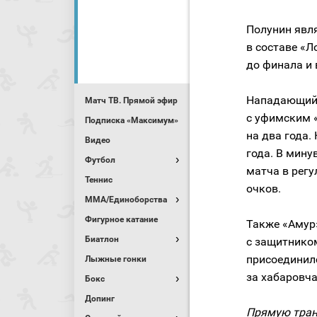
Полунин явля
в составе «Л
до финала и 
Нападающий 
Матч ТВ. Прямой эфир
с уфимским 
Подписка «Максимум»
на два года.
Видео
года. В мин
Футбол
матча в регу
Теннис
очков.
MMA/Единоборства
Фигурное катание
Также «Амур»
Биатлон
с защитнико
присоединилс
Лыжные гонки
за хабаровча
Бокс
Допинг
Прямую тран