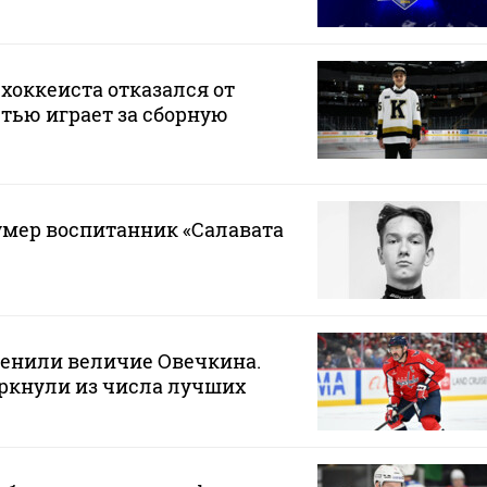
хоккеиста отказался от
стью играет за сборную
 умер воспитанник «Салавата
ценили величие Овечкина.
ркнули из числа лучших