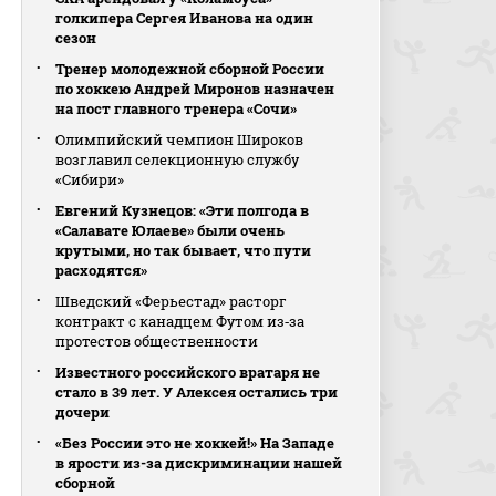
голкипера Сергея Иванова на один
сезон
Тренер молодежной сборной России
по хоккею Андрей Миронов назначен
на пост главного тренера «Сочи»
Олимпийский чемпион Широков
возглавил селекционную службу
«Сибири»
Евгений Кузнецов: «Эти полгода в
«Салавате Юлаеве» были очень
крутыми, но так бывает, что пути
расходятся»
Шведский «Ферьестад» расторг
контракт с канадцем Футом из‑за
протестов общественности
Известного российского вратаря не
стало в 39 лет. У Алексея остались три
дочери
«Без России это не хоккей!» На Западе
в ярости из-за дискриминации нашей
сборной