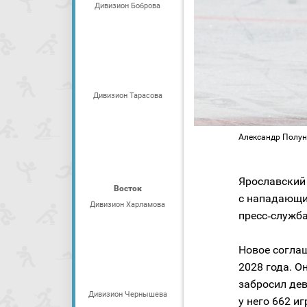
Дивизион Боброва
Дивизион Тарасова
Александр Полун
Ярославски
Восток
с нападающ
Дивизион Харламова
пресс‑служба
Новое согла
2028 года. О
забросил дев
Дивизион Чернышева
у него 662 и