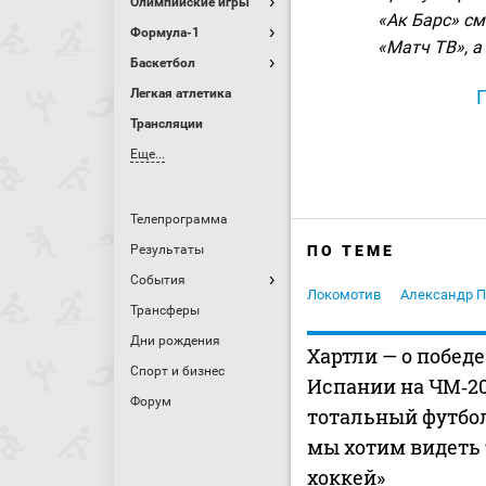
Олимпийские игры
«Ак Барс» см
Формула-1
«Матч ТВ», а 
Баскетбол
Легкая атлетика
Трансляции
Еще...
Телепрограмма
Результаты
ПО ТЕМЕ
События
Локомотив
Александр 
Трансферы
Дни рождения
Хартли — о побед
Спорт и бизнес
Испании на ЧМ‑20
Форум
тотальный футбол
мы хотим видеть
хоккей»