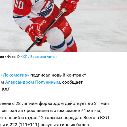
ин / Фото: ©
КХЛ / Басанаев Антон
й
«Локомотив»
подписал новый контракт
им
Александром Полуниным
, сообщает
 КХЛ.
шение с 28‑летним форвардом действует до 31 мая
н сыграл за ярославцев в этом сезоне 74 матча,
ять шайб и отдал 12 голевых передач. Всего в КХЛ
гры и 222 (111+111) результативных балла.