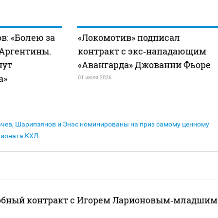
в: «Болею за
«Локомотив» подписал
 Аргентины.
контракт с экс‑нападающим
нут
«Авангарда» Джованни Фьоре
а»
01 июля 2026
ачев, Шарипзянов и Энэс номинированы на приз самому ценному
пионата КХЛ
обный контракт с Игорем Ларионовым‑младшим