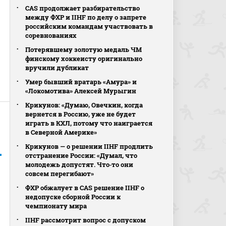
CAS продолжает разбирательство
между ФХР и IIHF по делу о запрете
российским командам участвовать в
соревнованиях
Потерявшему золотую медаль ЧМ
финскому хоккеисту оригинально
вручили дубликат
Умер бывший вратарь «Амура» и
«Локомотива» Алексей Мурыгин
Крикунов: «Думаю, Овечкин, когда
вернется в Россию, уже не будет
играть в КХЛ, потому что наиграется
в Северной Америке»
Крикунов — о решении IIHF продлить
отстранение России: «Думал, что
ь
молодежь допустят. Что‑то они
совсем перегибают»
ФХР обжалует в CAS решение IIHF о
недопуске сборной России к
чемпионату мира
IIHF рассмотрит вопрос с допуском