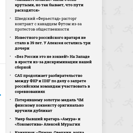
крутыми, но так бывает, что пути
расходятся»
Шведский «Ферьестад» расторг
контракт с канадцем Футом из‑за
протестов общественности
Известного российского вратаря не
стало в 39 лет. У Алексея остались три
дочери
«Без России это не хоккей!» На Западе
в ярости из-за дискриминации нашей
сборной
CAS продолжает разбирательство
между ФХР и IIHF по делу о запрете
российским командам участвовать в
соревнованиях
Потерявшему золотую медаль ЧМ
финскому хоккеисту оригинально
вручили дубликат
Умер бывший вратарь «Амура» и
«Локомотива» Алексей Мурыгин
Крикунов: «Думаю, Овечкин, когда