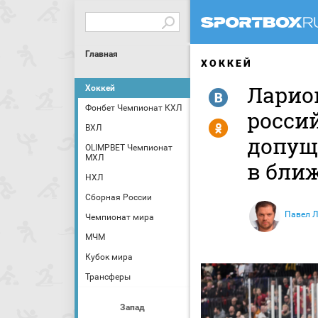
Главная
ХОККЕЙ
Ларион
Хоккей
R
Фонбет Чемпионат КХЛ
росси
Y
ВХЛ
допуще
OLIMPBET Чемпионат
МХЛ
в бли
НХЛ
Сборная России
Павел 
Чемпионат мира
МЧМ
Кубок мира
Трансферы
Запад