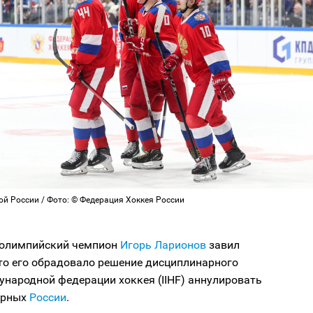
ой России / Фото: © Федерация Хоккея России
олимпийский чемпион
Игорь Ларионов
завил
то его обрадовало решение дисциплинарного
народной федерации хоккея (IIHF) аннулировать
орных
России
.