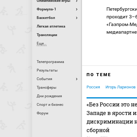
Олимпийские игры
Петербургск
Формула-1
проходит 3–6
Баскетбол
«Газпром‑Ме
Легкая атлетика
медиапартне
Трансляции
Еще...
Телепрограмма
Результаты
ПО ТЕМЕ
События
Россия
Игорь Ларионов
Трансферы
Дни рождения
«Без России это не
Спорт и бизнес
Западе в ярости и
Форум
дискриминации 
сборной