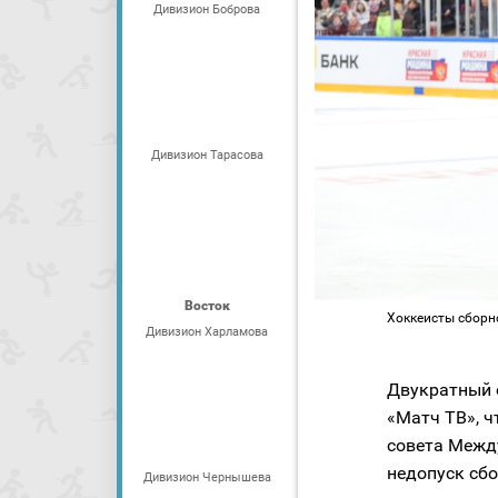
Дивизион Боброва
Дивизион Тарасова
Восток
Хоккеисты сборн
Дивизион Харламова
Двукратный 
«Матч ТВ», ч
совета Между
недопуск сб
Дивизион Чернышева