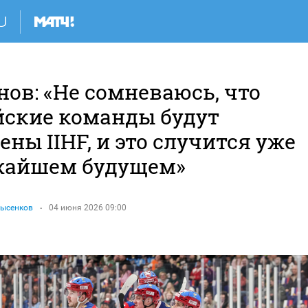
ов: «Не сомневаюсь, что
йские команды будут
ны IIHF, и это случится уже
жайшем будущем»
Лысенков
04 июня 2026 09:00