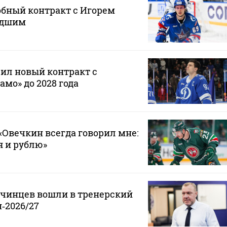
обный контракт с Игорем
адшим
ил новый контракт с
мо» до 2028 года
Овечкин всегда говорил мне:
 я и рублю»
нчинцев вошли в тренерский
‑2026/27