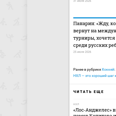
31 июля 2026
Панарин: «Жду, ко
вернут на между
турниры, хочется
среди русских ре
25 июля 2026
Ранее в рубрике
Хоккей
:
НХЛ — это хороший шаг к
ЧИТАТЬ ЕЩЕ
НХЛ
«Лос‑Анджелес» в
номер Копитара и