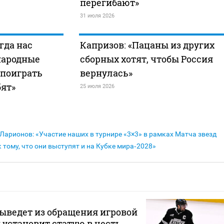
перегибают»
31 июля 2026
гда нас
Капризов: «Пацаны из других
народные
сборных хотят, чтобы Россия
 поиграть
вернулась»
бят»
25 июля 2026
Ларионов: «Участие наших в турнире «3×3» в рамках Матча звезд
 тому, что они выступят и на Кубке мира‑2028»
ыведет из обращения игровой
 установит статую в честь