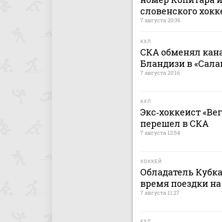
словенского хокк
7 августа 20:36
КХЛ
СКА обменял кан
Бландизи в «Сала
7 августа 20:16
КХЛ
Экс‑хоккеист «Ве
перешел в СКА
7 августа 12:54
ХОККЕЙ
Обладатель Кубка
время поездки на
7 августа 11:27
КХЛ