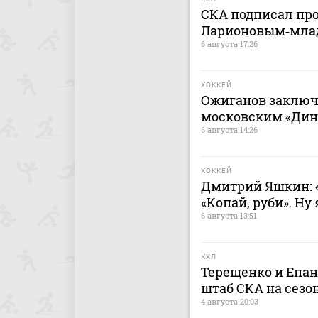
СКА подписал пр
Ларионовым‑мл
6 августа 17:26
ХОККЕЙ
Ожиганов заключ
московским «Дина
6 августа 14:26
ХОККЕЙ
Дмитрий Яшкин: «
«Копай, руби». Ну
6 августа 13:51
КХЛ
Терещенко и Епа
штаб СКА на сезон
4 августа 20:03