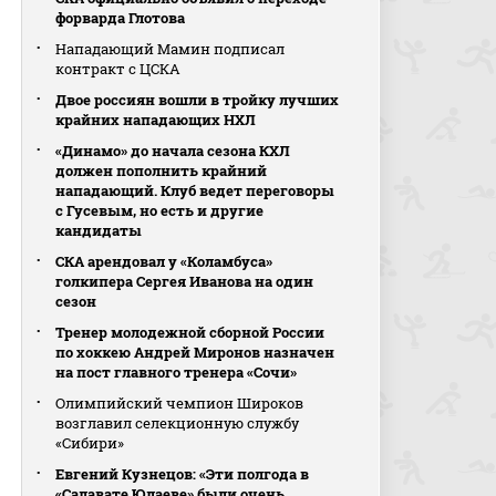
форварда Глотова
Нападающий Мамин подписал
контракт с ЦСКА
Двое россиян вошли в тройку лучших
крайних нападающих НХЛ
«Динамо» до начала сезона КХЛ
должен пополнить крайний
нападающий. Клуб ведет переговоры
с Гусевым, но есть и другие
кандидаты
СКА арендовал у «Коламбуса»
голкипера Сергея Иванова на один
сезон
Тренер молодежной сборной России
по хоккею Андрей Миронов назначен
на пост главного тренера «Сочи»
Олимпийский чемпион Широков
возглавил селекционную службу
«Сибири»
Евгений Кузнецов: «Эти полгода в
«Салавате Юлаеве» были очень