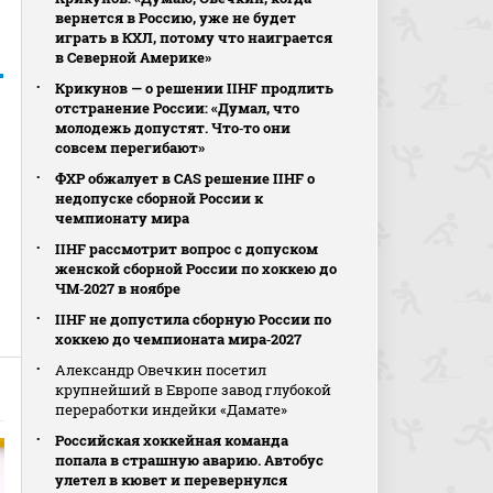
вернется в Россию, уже не будет
играть в КХЛ, потому что наиграется
в Северной Америке»
Крикунов — о решении IIHF продлить
отстранение России: «Думал, что
молодежь допустят. Что‑то они
совсем перегибают»
ФХР обжалует в CAS решение IIHF о
недопуске сборной России к
чемпионату мира
IIHF рассмотрит вопрос с допуском
женской сборной России по хоккею до
ЧМ‑2027 в ноябре
IIHF не допустила сборную России по
хоккею до чемпионата мира‑2027
Александр Овечкин посетил
крупнейший в Европе завод глубокой
переработки индейки «Дамате»
Российская хоккейная команда
попала в страшную аварию. Автобус
улетел в кювет и перевернулся