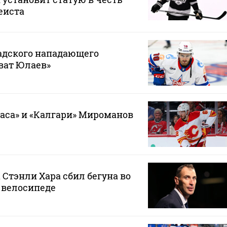
еиста
адского нападающего
ват Юлаев»
гаса» и «Калгари» Мироманов
 Стэнли Хара сбил бегуна во
 велосипеде