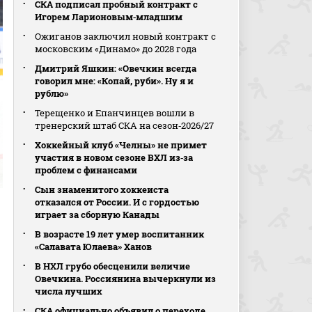
СКА подписал пробный контракт с
Игорем Ларионовым‑младшим
Ожиганов заключил новый контракт с
московским «Динамо» до 2028 года
Дмитрий Яшкин: «Овечкин всегда
говорил мне: «Копай, руби». Ну я и
рублю»
Терещенко и Епанчинцев вошли в
тренерский штаб СКА на сезон‑2026/27
Хоккейный клуб «Челны» не примет
участия в новом сезоне ВХЛ из‑за
проблем с финансами
Сын знаменитого хоккеиста
отказался от России. И с гордостью
играет за сборную Канады
В возрасте 19 лет умер воспитанник
«Салавата Юлаева» Ханов
В НХЛ грубо обесценили величие
Овечкина. Россиянина вычеркнули из
числа лучших
СКА официально объявил о переходе