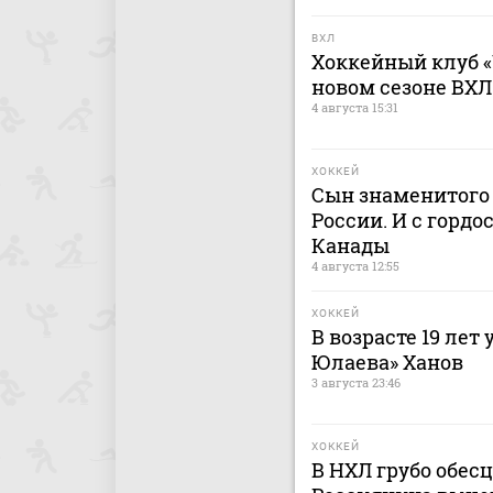
ВХЛ
Хоккейный клуб «
новом сезоне ВХЛ
4 августа 15:31
ХОККЕЙ
Сын знаменитого 
России. И с гордо
Канады
4 августа 12:55
ХОККЕЙ
В возрасте 19 лет
Юлаева» Ханов
3 августа 23:46
ХОККЕЙ
В НХЛ грубо обес