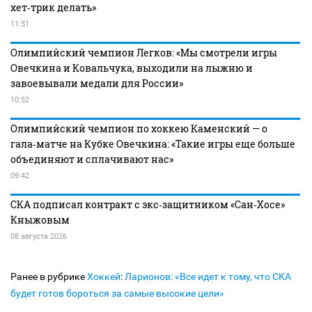
хет‑трик делать»
11:51
Олимпийский чемпион Легков: «Мы смотрели игры
Овечкина и Ковальчука, выходили на лыжню и
завоевывали медали для России»
10:52
Олимпийский чемпион по хоккею Каменский — о
гала‑матче на Кубке Овечкина: «Такие игры еще больше
объединяют и сплачивают нас»
09:42
СКА подписал контракт с экс‑защитником «Сан‑Хосе»
Кныжовым
08 августа 2026
Ранее в рубрике
Хоккей
:
Ларионов: «Все идет к тому, что СКА
будет готов бороться за самые высокие цели»