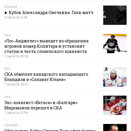
ХОККЕЙ
Кубок Александра Овечкина. Гала-матч
8 августа 11:45
НХЛ
«Лос‑Анджелес» выведет из обращения
игровой номер Копитара и установит
статую в честь словенского хоккеиста
7 августа 20:36
КХЛ
СКА обменял канадского нападающего
Бландизи в «Салават Юлаев»
7 августа 20:16
КХЛ
Экс‑хоккеист «Вегаса» и «Калгари»
Мироманов перешел в СКА
7 августа 12:54
ХОККЕЙ
Обладатель Кубка Стэнли Хара сбил бегуна