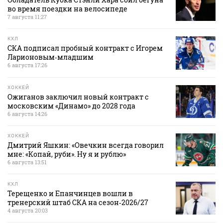
во время поездки на велосипеде
7 августа 11:27
КХЛ
СКА подписал пробный контракт с Игорем
Ларионовым‑младшим
6 августа 17:26
ХОККЕЙ
Ожиганов заключил новый контракт с
московским «Динамо» до 2028 года
6 августа 14:26
ХОККЕЙ
Дмитрий Яшкин: «Овечкин всегда говорил
мне: «Копай, руби». Ну я и рублю»
6 августа 13:51
КХЛ
Терещенко и Епанчинцев вошли в
тренерский штаб СКА на сезон‑2026/27
4 августа 20:03