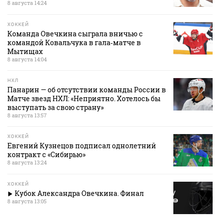
8 августа 14:24
ХОККЕЙ
Команда Овечкина сыграла вничью с
командой Ковальчука в гала‑матче в
Мытищах
8 августа 14:04
НХЛ
Панарин — об отсутствии команды России в
Матче звезд НХЛ: «Неприятно. Хотелось бы
выступать за свою страну»
8 августа 13:57
ХОККЕЙ
Евгений Кузнецов подписал однолетний
контракт с «Сибирью»
8 августа 13:24
ХОККЕЙ
Кубок Александра Овечкина. Финал
8 августа 13:05