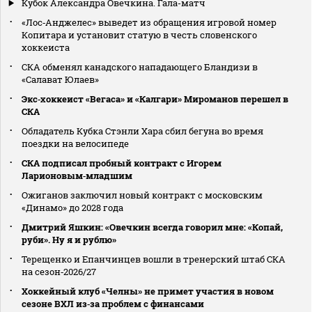
Кубок Александра Овечкина. Гала-матч
«Лос‑Анджелес» выведет из обращения игровой номер
Копитара и установит статую в честь словенского
хоккеиста
СКА обменял канадского нападающего Бландизи в
«Салават Юлаев»
Экс‑хоккеист «Вегаса» и «Калгари» Мироманов перешел в
СКА
Обладатель Кубка Стэнли Хара сбил бегуна во время
поездки на велосипеде
СКА подписал пробный контракт с Игорем
Ларионовым‑младшим
Ожиганов заключил новый контракт с московским
«Динамо» до 2028 года
Дмитрий Яшкин: «Овечкин всегда говорил мне: «Копай,
руби». Ну я и рублю»
Терещенко и Епанчинцев вошли в тренерский штаб СКА
на сезон‑2026/27
Хоккейный клуб «Челны» не примет участия в новом
сезоне ВХЛ из‑за проблем с финансами