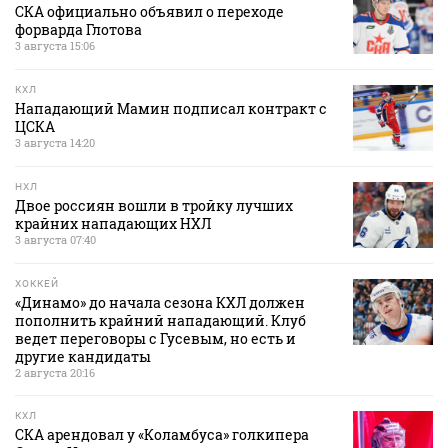
СКА официально объявил о переходе
форварда Глотова
3 августа 15:06
КХЛ
Нападающий Мамин подписал контракт с
ЦСКА
3 августа 14:20
НХЛ
Двое россиян вошли в тройку лучших
крайних нападающих НХЛ
3 августа 07:40
ХОККЕЙ
«Динамо» до начала сезона КХЛ должен
пополнить крайний нападающий. Клуб
ведет переговоры с Гусевым, но есть и
другие кандидаты
2 августа 20:16
КХЛ
СКА арендовал у «Коламбуса» голкипера