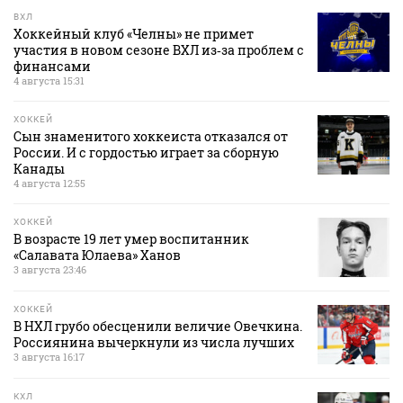
ВХЛ
Хоккейный клуб «Челны» не примет
участия в новом сезоне ВХЛ из‑за проблем с
финансами
4 августа 15:31
ХОККЕЙ
Сын знаменитого хоккеиста отказался от
России. И с гордостью играет за сборную
Канады
4 августа 12:55
ХОККЕЙ
В возрасте 19 лет умер воспитанник
«Салавата Юлаева» Ханов
3 августа 23:46
ХОККЕЙ
В НХЛ грубо обесценили величие Овечкина.
Россиянина вычеркнули из числа лучших
3 августа 16:17
КХЛ