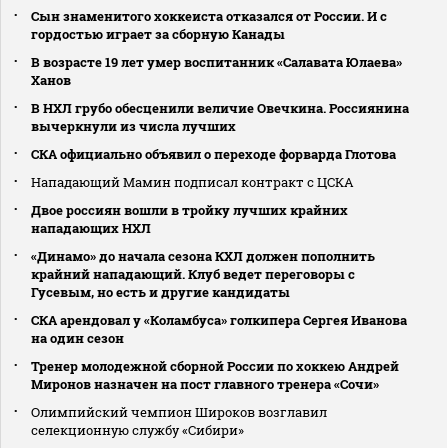
Сын знаменитого хоккеиста отказался от России. И с
гордостью играет за сборную Канады
В возрасте 19 лет умер воспитанник «Салавата Юлаева»
Ханов
В НХЛ грубо обесценили величие Овечкина. Россиянина
вычеркнули из числа лучших
СКА официально объявил о переходе форварда Глотова
Нападающий Мамин подписал контракт с ЦСКА
Двое россиян вошли в тройку лучших крайних
нападающих НХЛ
«Динамо» до начала сезона КХЛ должен пополнить
крайний нападающий. Клуб ведет переговоры с
Гусевым, но есть и другие кандидаты
СКА арендовал у «Коламбуса» голкипера Сергея Иванова
на один сезон
Тренер молодежной сборной России по хоккею Андрей
Миронов назначен на пост главного тренера «Сочи»
Олимпийский чемпион Широков возглавил
селекционную службу «Сибири»