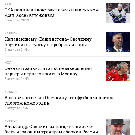
КХЛ
СКА подписал контракт с экс‑защитником
«Сан‑Хосе» Кныжовым
8 августа 20:29
ХОККЕЙ
Нападающему «Вашингтона» Овечкину
вручили статуэтку «Серебряная лань»
8 августа 14:44
НХЛ
Овечкин заявил, что после завершения
карьеры вернется жить в Москву
8 августа 14:40
ХОККЕЙ
Аршавин ответил Овечкину, что футбол является
спортом номер один
8 августа 14:37
ХОККЕЙ
Александр Овечкин заявил, что не хочет
быть играющим тренером сборной России