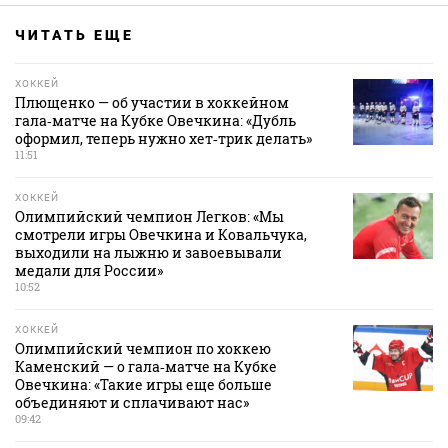
ЧИТАТЬ ЕЩЕ
ХОККЕЙ
Плющенко — об участии в хоккейном
гала‑матче на Кубке Овечкина: «Дубль
оформил, теперь нужно хет‑трик делать»
11:51
ХОККЕЙ
Олимпийский чемпион Легков: «Мы
смотрели игры Овечкина и Ковальчука,
выходили на лыжню и завоевывали
медали для России»
10:52
ХОККЕЙ
Олимпийский чемпион по хоккею
Каменский — о гала‑матче на Кубке
Овечкина: «Такие игры еще больше
объединяют и сплачивают нас»
09:42