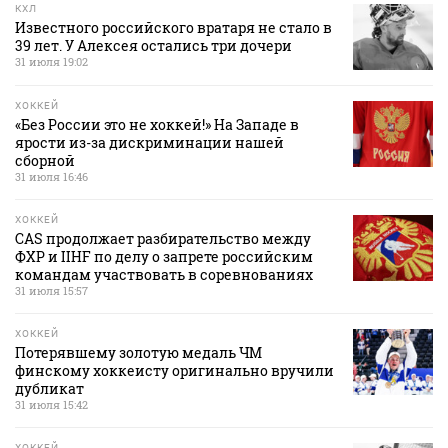
КХЛ
Известного российского вратаря не стало в
39 лет. У Алексея остались три дочери
31 июля 19:02
ХОККЕЙ
«Без России это не хоккей!» На Западе в
ярости из-за дискриминации нашей
сборной
31 июля 16:46
ХОККЕЙ
CAS продолжает разбирательство между
ФХР и IIHF по делу о запрете российским
командам участвовать в соревнованиях
31 июля 15:57
ХОККЕЙ
Потерявшему золотую медаль ЧМ
финскому хоккеисту оригинально вручили
дубликат
31 июля 15:42
ХОККЕЙ