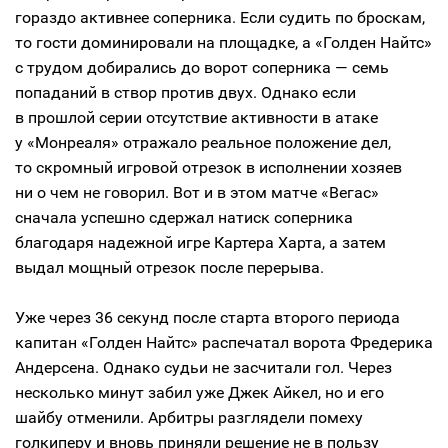
гораздо активнее соперника. Если судить по броскам,
то гости доминировали на площадке, а «Голден Найтс»
с трудом добирались до ворот соперника — семь
попаданий в створ против двух. Однако если
в прошлой серии отсутствие активности в атаке
у «Монреаля» отражало реальное положение дел,
то скромный игровой отрезок в исполнении хозяев
ни о чем не говорил. Вот и в этом матче «Вегас»
сначала успешно сдержал натиск соперника
благодаря надежной игре Картера Харта, а затем
выдал мощный отрезок после перерыва.
Уже через 36 секунд после старта второго периода
капитан «Голден Найтс» распечатал ворота Фредерика
Андерсена. Однако судьи не засчитали гол. Через
несколько минут забил уже Джек Айкел, но и его
шайбу отменили. Арбитры разглядели помеху
голкиперу и вновь приняли решение не в пользу