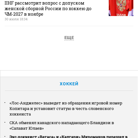
IIHF рассмотрит вопрос с допуском
женской сборной России по хоккею до
ЧМ‑2027 в ноябре
30 июля 18:34
ЕЩЕ
ХОККЕЙ
«Лос‑Анджелес» выведет из обращения игровой номер
Копитара и установит статую в честь словенского
хоккеиста
СКА обменял канадского нападающего Бландизи в
«Салават Юлаев»
Экс‑хоккеист «Вегаса» и «Калгари» Мироманов перешел в