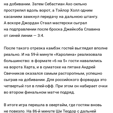
на добивании. Затем Себастиан Ахо сильно
прострелил вдоль ворот, а Тэйлор Холл одним
касанием замкнул передачу на дальнюю штангу.
А вскоре Джордан Стаал мастерски сыграл
на подправлении после броска Джейкоба Славина
от синей линии — 3:4.
После такого отрезка камбэк гостей выглядел вполне
реально. И на 59-й минуте «Каролина» реализовала
большинство: в формате «6 на 5» гости навалились
на ворота Харта, и в суматохе на пятаке Андрей
Свечников оказался самым расторопным, успешно
сыграв на добивании. Для российского форварда это
четвертый гол в плей-офф. При этом он набирает очки
во втором финальном матче подряд.
В итоге игра перешла в овертайм, где гостям вновь
не повезло. На 86-й минуте Ши Теодор с дальней