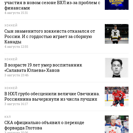
участия в новом сезоне ВХЛ из‑за проблем с
финансами
4 августа 15:31
ХОККЕЙ
Сын знаменитого хоккеиста отказался от
России. И с гордостью играет за сборную
Канады
4 августа 12:55
ХОККЕЙ
В возрасте 19 лет умер воспитанник
«Салавата Юлаева» Ханов
3 августа 23:46
ХОККЕЙ
В НХЛ грубо обесценили величие Овечкина.
Россиянина вычеркнули из числа лучших
3 августа 16:17
КХЛ
СКА официально объявил о переходе
форварда Глотова
3 августа 15:06