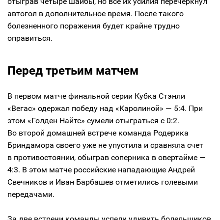
отыграв четыре шайбы, но все их усилия перечеркнул
автогол в дополнительное время. После такого
болезненного поражения будет крайне трудно
оправиться.
Перед третьим матчем
В первом матче финальной серии Кубка Стэнли
«Вегас» одержал победу над «Каролиной» — 5:4. При
этом «Голден Найтс» сумели отыграться с 0:2.
Во второй домашней встрече команда Родерика
Бриндамора своего уже не упустила и сравняла счет
в противостоянии, обыграв соперника в овертайме —
4:3. В этом матче российские нападающие Андрей
Свечников и Иван Барбашев отметились голевыми
передачами.
За две встречи команды успели удивить болельщиков