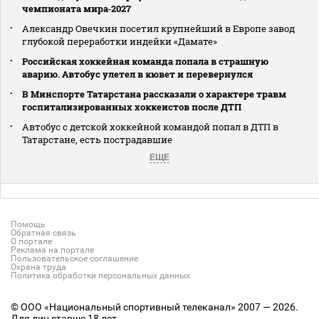
чемпионата мира‑2027
Александр Овечкин посетил крупнейший в Европе завод
глубокой переработки индейки «Дамате»
Российская хоккейная команда попала в страшную
аварию. Автобус улетел в кювет и перевернулся
В Минспорте Татарстана рассказали о характере травм
госпитализированных хоккеистов после ДТП
Автобус с детской хоккейной командой попал в ДТП в
Татарстане, есть пострадавшие
ЕЩЕ
Помощь
Обратная связь
О портале
Реклама на портале
Пользовательское соглашение
Охрана труда
Политика обработки персональных данных
© ООО «Национальный спортивный телеканал» 2007 — 2026.
Для лиц старше 18 лет