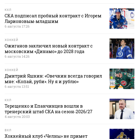
КХЛ
СКА подписал пробный контракт с Игорем
Ларионовым‑младшим
6 августа 17:26
ХОККЕЙ
Ожиганов заключил новый контракт с
московским «Динамо» до 2028 года
6 августа 14:26
ХОККЕЙ
Дмитрий Яшкин: «Овечкин всегда говорил
мне: «Копай, руби». Ну я и рублю»
6 августа 13:51
КХЛ
Терещенко и Епанчинцев вошли в
тренерский штаб СКА на сезон‑2026/27
4 августа 20:03
ВХЛ
Хоккейный клуб «Челны» не примет