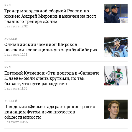
КХЛ
Тренер молодежной сборной России по
хоккею Андрей Миронов назначен на пост
главного тренера «Сочи»
1 августа 12:32
ХОККЕЙ
Олимпийский чемпион Широков
возглавил селекционную службу «Сибири»
1 августа 12:18
КХЛ
Евгений Кузнецов: «Эти полгода в «Салавате
Юлаеве» были очень крутыми, но так
бывает, что пути расходятся»
1 августа 11:33
ХОККЕЙ
Шведский «Ферьестад» расторг контракт с
канадцем Футом из‑за протестов
общественности
1 августа 03:25