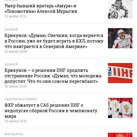
Умер бывший вратарь «Амура» и
«Локомотива» Алексей Мурыгин
31 июля 15:21
ХОККЕЙ
Крикунов: «Думаю, Овечкин, когда вернется
в Россию, уже не будет играть в КХЛ, потому
что наиграется в Северной Америке»
31 июля 14:54
ХОККЕЙ
Крикунов — о решении IIHF продлить
отстранение России: «Думал, что молодежь
допустят. Что‑то они совсем перегибают»
31 июля 13:10
ЧЕМПИОНАТ МИРА
ФХР обжалует в CAS решение IIHF о
недопуске сборной России к чемпионату
мира
30 июля 19:31
ЖЕНЩИНЫ