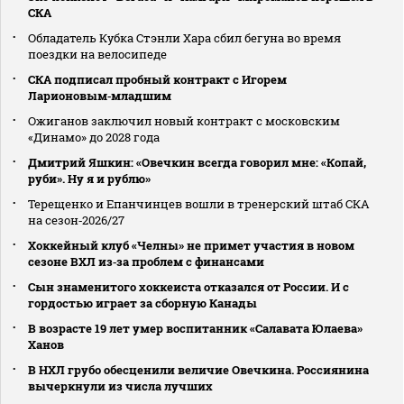
СКА
Обладатель Кубка Стэнли Хара сбил бегуна во время
поездки на велосипеде
СКА подписал пробный контракт с Игорем
Ларионовым‑младшим
Ожиганов заключил новый контракт с московским
«Динамо» до 2028 года
Дмитрий Яшкин: «Овечкин всегда говорил мне: «Копай,
руби». Ну я и рублю»
Терещенко и Епанчинцев вошли в тренерский штаб СКА
на сезон‑2026/27
Хоккейный клуб «Челны» не примет участия в новом
сезоне ВХЛ из‑за проблем с финансами
Сын знаменитого хоккеиста отказался от России. И с
гордостью играет за сборную Канады
В возрасте 19 лет умер воспитанник «Салавата Юлаева»
Ханов
В НХЛ грубо обесценили величие Овечкина. Россиянина
вычеркнули из числа лучших