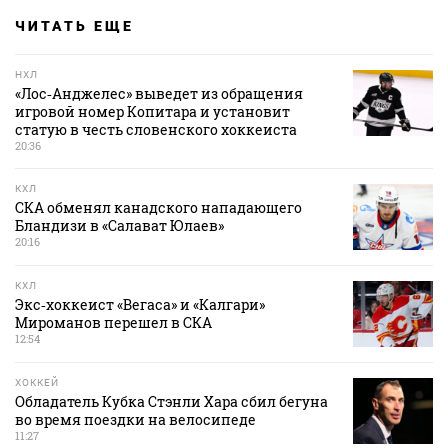
ЧИТАТЬ ЕЩЕ
НХЛ
«Лос‑Анджелес» выведет из обращения
игровой номер Копитара и установит
статую в честь словенского хоккеиста
20:36
КХЛ
СКА обменял канадского нападающего
Бландизи в «Салават Юлаев»
20:16
КХЛ
Экс‑хоккеист «Вегаса» и «Калгари»
Мироманов перешел в СКА
12:54
ХОККЕЙ
Обладатель Кубка Стэнли Хара сбил бегуна
во время поездки на велосипеде
11:27