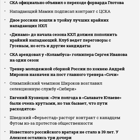
СКА официально объявил о переходе форварда Глотова
Нападающий Мамин подписал контракт с ЦСКА
Двое россиян вошли в тройку лучших крайних
нападающих НХЛ
«Динамо» до начала сезона КХЛ должен пополнить
крайний нападающий. Клуб ведет переговоры с
Гусевым, но есть и другие кандидаты
СКА арендовал у «Коламбуса» голкипера Сергея Иванова
на один сезон
Тренер молодежной сборной России по хоккею Андрей
Миронов назначен на пост главного тренера «Сочи»
Олимпийский чемпион Широков возглавил
селекционную службу «Сибири»
Евгений Кузнецов: «Эти полгода в «Салавате Юлаеве»
были очень крутыми, но так бывает, что пути
расходятся»
Шведский «Ферьестад» расторг контракт с канадцем
Футом из‑за протестов общественности
Известного российского вратаря не стало в 39 лет. У
Алексея остались три дочери