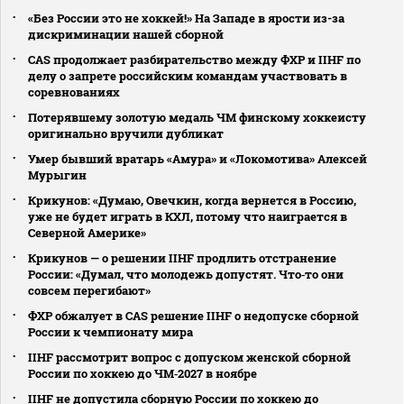
«Без России это не хоккей!» На Западе в ярости из-за
дискриминации нашей сборной
CAS продолжает разбирательство между ФХР и IIHF по
делу о запрете российским командам участвовать в
соревнованиях
Потерявшему золотую медаль ЧМ финскому хоккеисту
оригинально вручили дубликат
Умер бывший вратарь «Амура» и «Локомотива» Алексей
Мурыгин
Крикунов: «Думаю, Овечкин, когда вернется в Россию,
уже не будет играть в КХЛ, потому что наиграется в
Северной Америке»
Крикунов — о решении IIHF продлить отстранение
России: «Думал, что молодежь допустят. Что‑то они
совсем перегибают»
ФХР обжалует в CAS решение IIHF о недопуске сборной
России к чемпионату мира
IIHF рассмотрит вопрос с допуском женской сборной
России по хоккею до ЧМ‑2027 в ноябре
IIHF не допустила сборную России по хоккею до