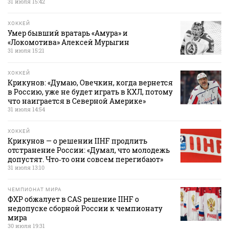
31 июля 15:42
ХОККЕЙ
Умер бывший вратарь «Амура» и
«Локомотива» Алексей Мурыгин
31 июля 15:21
ХОККЕЙ
Крикунов: «Думаю, Овечкин, когда вернется
в Россию, уже не будет играть в КХЛ, потому
что наиграется в Северной Америке»
31 июля 14:54
ХОККЕЙ
Крикунов — о решении IIHF продлить
отстранение России: «Думал, что молодежь
допустят. Что‑то они совсем перегибают»
31 июля 13:10
ЧЕМПИОНАТ МИРА
ФХР обжалует в CAS решение IIHF о
недопуске сборной России к чемпионату
мира
30 июля 19:31