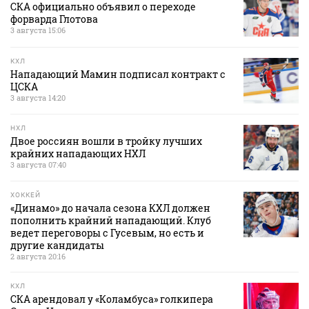
СКА официально объявил о переходе
форварда Глотова
3 августа 15:06
КХЛ
Нападающий Мамин подписал контракт с
ЦСКА
3 августа 14:20
НХЛ
Двое россиян вошли в тройку лучших
крайних нападающих НХЛ
3 августа 07:40
ХОККЕЙ
«Динамо» до начала сезона КХЛ должен
пополнить крайний нападающий. Клуб
ведет переговоры с Гусевым, но есть и
другие кандидаты
2 августа 20:16
КХЛ
СКА арендовал у «Коламбуса» голкипера