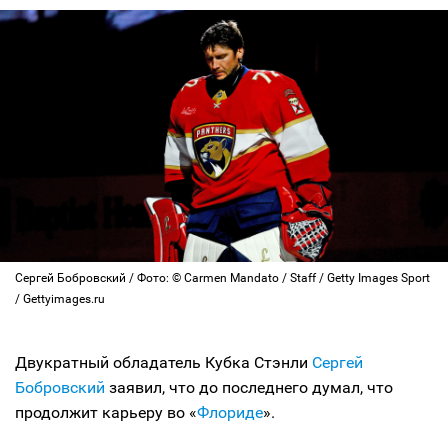
Сергей Бобровский / Фото: © Carmen Mandato / Staff / Getty Images Sport
/ Gettyimages.ru
Двукратный обладатель Кубка Стэнли
Сергей
Бобровский
заявил, что до последнего думал, что
продолжит карьеру во «
Флориде
».