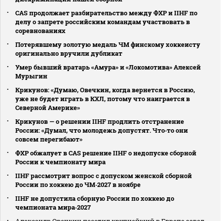
CAS продолжает разбирательство между ФХР и IIHF по
делу о запрете российским командам участвовать в
соревнованиях
Потерявшему золотую медаль ЧМ финскому хоккеисту
оригинально вручили дубликат
Умер бывший вратарь «Амура» и «Локомотива» Алексей
Мурыгин
Крикунов: «Думаю, Овечкин, когда вернется в Россию,
уже не будет играть в КХЛ, потому что наиграется в
Северной Америке»
Крикунов — о решении IIHF продлить отстранение
России: «Думал, что молодежь допустят. Что‑то они
совсем перегибают»
ФХР обжалует в CAS решение IIHF о недопуске сборной
России к чемпионату мира
IIHF рассмотрит вопрос с допуском женской сборной
России по хоккею до ЧМ‑2027 в ноябре
IIHF не допустила сборную России по хоккею до
чемпионата мира‑2027
Александр Овечкин посетил крупнейший в Европе завод