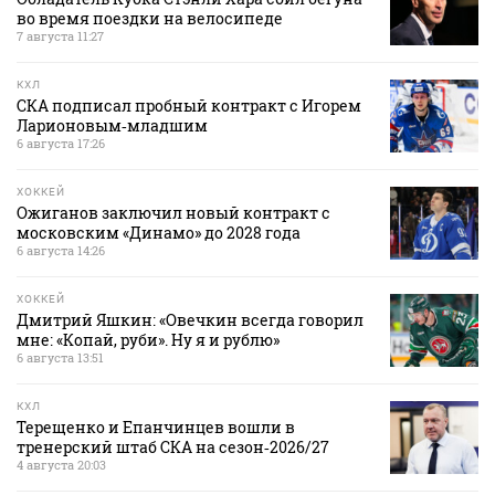
во время поездки на велосипеде
7 августа 11:27
КХЛ
СКА подписал пробный контракт с Игорем
Ларионовым‑младшим
6 августа 17:26
ХОККЕЙ
Ожиганов заключил новый контракт с
московским «Динамо» до 2028 года
6 августа 14:26
ХОККЕЙ
Дмитрий Яшкин: «Овечкин всегда говорил
мне: «Копай, руби». Ну я и рублю»
6 августа 13:51
КХЛ
Терещенко и Епанчинцев вошли в
тренерский штаб СКА на сезон‑2026/27
4 августа 20:03