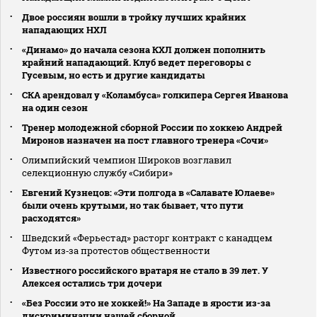
Двое россиян вошли в тройку лучших крайних
нападающих НХЛ
«Динамо» до начала сезона КХЛ должен пополнить
крайний нападающий. Клуб ведет переговоры с
Гусевым, но есть и другие кандидаты
СКА арендовал у «Коламбуса» голкипера Сергея Иванова
на один сезон
Тренер молодежной сборной России по хоккею Андрей
Миронов назначен на пост главного тренера «Сочи»
Олимпийский чемпион Широков возглавил
селекционную службу «Сибири»
Евгений Кузнецов: «Эти полгода в «Салавате Юлаеве»
были очень крутыми, но так бывает, что пути
расходятся»
Шведский «Ферьестад» расторг контракт с канадцем
Футом из‑за протестов общественности
Известного российского вратаря не стало в 39 лет. У
Алексея остались три дочери
«Без России это не хоккей!» На Западе в ярости из-за
дискриминации нашей сборной