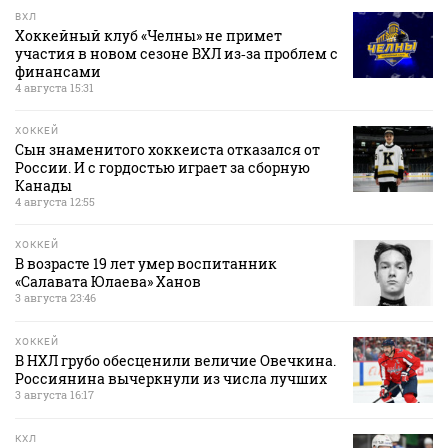
ВХЛ
Хоккейный клуб «Челны» не примет
участия в новом сезоне ВХЛ из‑за проблем с
финансами
4 августа 15:31
ХОККЕЙ
Сын знаменитого хоккеиста отказался от
России. И с гордостью играет за сборную
Канады
4 августа 12:55
ХОККЕЙ
В возрасте 19 лет умер воспитанник
«Салавата Юлаева» Ханов
3 августа 23:46
ХОККЕЙ
В НХЛ грубо обесценили величие Овечкина.
Россиянина вычеркнули из числа лучших
3 августа 16:17
КХЛ