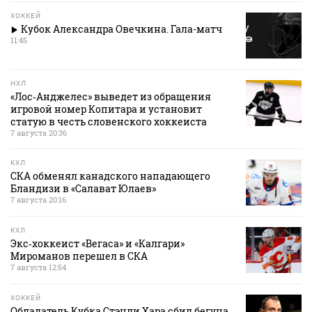
ХОККЕЙ
Кубок Александра Овечкина. Гала-матч
11:45
НХЛ
«Лос‑Анджелес» выведет из обращения
игровой номер Копитара и установит
статую в честь словенского хоккеиста
7 августа 20:36
КХЛ
СКА обменял канадского нападающего
Бландизи в «Салават Юлаев»
7 августа 20:16
КХЛ
Экс‑хоккеист «Вегаса» и «Калгари»
Мироманов перешел в СКА
7 августа 12:54
ХОККЕЙ
Обладатель Кубка Стэнли Хара сбил бегуна