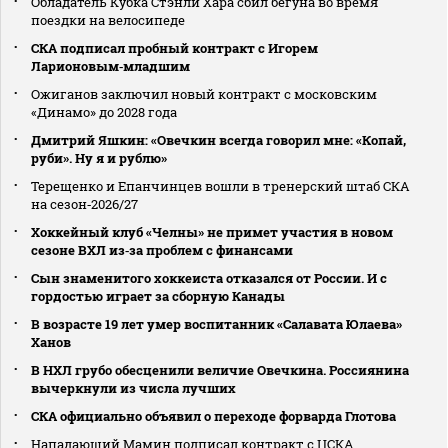
Обладатель Кубка Стэнли Хара сбил бегуна во время
поездки на велосипеде
СКА подписал пробный контракт с Игорем
Ларионовым‑младшим
Ожиганов заключил новый контракт с московским
«Динамо» до 2028 года
Дмитрий Яшкин: «Овечкин всегда говорил мне: «Копай,
руби». Ну я и рублю»
Терещенко и Епанчинцев вошли в тренерский штаб СКА
на сезон‑2026/27
Хоккейный клуб «Челны» не примет участия в новом
сезоне ВХЛ из‑за проблем с финансами
Сын знаменитого хоккеиста отказался от России. И с
гордостью играет за сборную Канады
В возрасте 19 лет умер воспитанник «Салавата Юлаева»
Ханов
В НХЛ грубо обесценили величие Овечкина. Россиянина
вычеркнули из числа лучших
СКА официально объявил о переходе форварда Глотова
Нападающий Мамин подписал контракт с ЦСКА