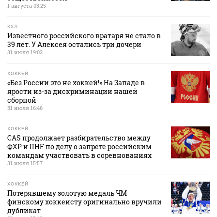
1 августа 03:25
КХЛ
Известного российского вратаря не стало в
39 лет. У Алексея остались три дочери
31 июля 19:02
ХОККЕЙ
«Без России это не хоккей!» На Западе в
ярости из-за дискриминации нашей
сборной
31 июля 16:46
ХОККЕЙ
CAS продолжает разбирательство между
ФХР и IIHF по делу о запрете российским
командам участвовать в соревнованиях
31 июля 15:57
ХОККЕЙ
Потерявшему золотую медаль ЧМ
финскому хоккеисту оригинально вручили
дубликат