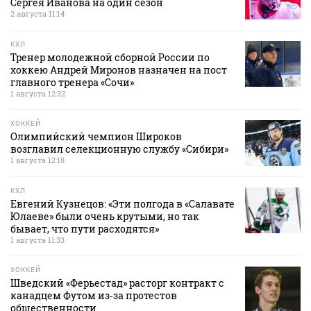
Сергея Иванова на один сезон
2 августа 11:14
КХЛ
Тренер молодежной сборной России по
хоккею Андрей Миронов назначен на пост
главного тренера «Сочи»
1 августа 12:32
ХОККЕЙ
Олимпийский чемпион Широков
возглавил селекционную службу «Сибири»
1 августа 12:18
КХЛ
Евгений Кузнецов: «Эти полгода в «Салавате
Юлаеве» были очень крутыми, но так
бывает, что пути расходятся»
1 августа 11:33
ХОККЕЙ
Шведский «Ферьестад» расторг контракт с
канадцем Футом из‑за протестов
общественности