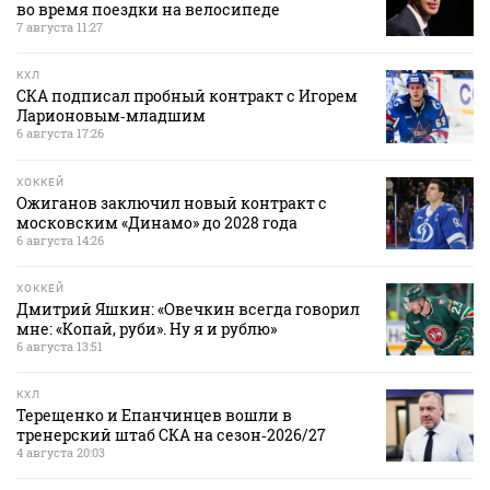
во время поездки на велосипеде
7 августа 11:27
КХЛ
СКА подписал пробный контракт с Игорем
Ларионовым‑младшим
6 августа 17:26
ХОККЕЙ
Ожиганов заключил новый контракт с
московским «Динамо» до 2028 года
6 августа 14:26
ХОККЕЙ
Дмитрий Яшкин: «Овечкин всегда говорил
мне: «Копай, руби». Ну я и рублю»
6 августа 13:51
КХЛ
Терещенко и Епанчинцев вошли в
тренерский штаб СКА на сезон‑2026/27
4 августа 20:03