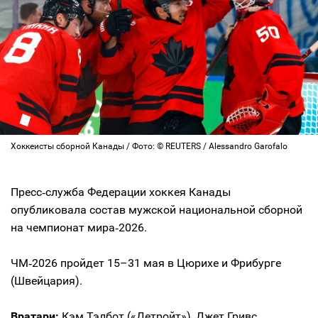
Хоккеисты сборной Канады / Фото: © REUTERS / Alessandro Garofalo
Пресс‑служба Федерации хоккея Канады
опубликовала состав мужской национальной сборной
на чемпионат мира‑2026.
ЧМ‑2026 пройдет 15–31 мая в Цюрихе и Фрибурге
(Швейцария).
Вратари:
Кэм Тэлбот («Детройт»), Джет Гривс