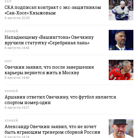
КХЛ
СКА подписал контракт с экс‑защитником
«Сан‑Хосе» Кныжовым
8 августа 20:29
ХОККЕЙ
Нападающему «Вашингтона» Овечкину
вручили статуэтку «Серебряная лань»
8 августа 14:44
НХЛ
Овечкин заявил, что после завершения
карьеры вернется жить в Москву
8 августа 14:40
ХОККЕЙ
Аршавин ответил Овечкину, что футбол является
спортом номер один
8 августа 14:37
ХОККЕЙ
Александр Овечкин заявил, что не хочет
быть играющим тренером сборной России
8 августа 14:24