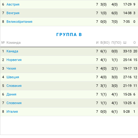
6
Австрия
7
3(0)
4(0)
17-29
9
7
Венгрия
7
1(0)
6(0)
14-38
3
8
Великобритания
7
0(0)
7(0)
7-35
0
ГРУППА B
№
Команда
И
В(ВО)
П(ПО)
Ш
О
1
Канада
7
6(1)
0(0)
33-13
20
2
Норвегия
7
4(1)
1(1)
25-14
15
3
Чехия
7
4(0)
2(1)
19-17
13
4
Швеция
7
4(0)
3(0)
27-16
12
5
Словакия
7
3(1)
3(0)
21-19
11
6
Дания
7
1(1)
4(1)
15-26
6
7
Словения
7
1(1)
4(1)
13-25
6
8
Италия
7
0(0)
6(1)
5-28
1