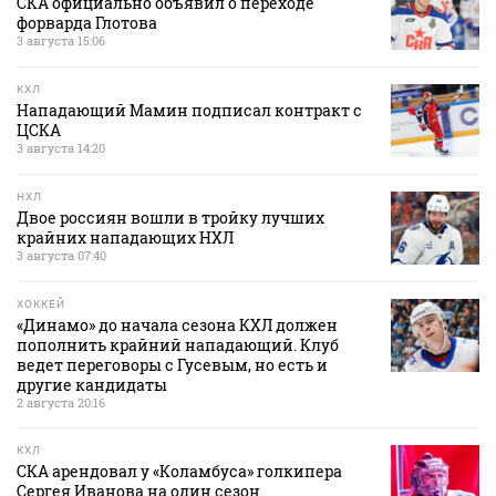
СКА официально объявил о переходе
форварда Глотова
3 августа 15:06
КХЛ
Нападающий Мамин подписал контракт с
ЦСКА
3 августа 14:20
НХЛ
Двое россиян вошли в тройку лучших
крайних нападающих НХЛ
3 августа 07:40
ХОККЕЙ
«Динамо» до начала сезона КХЛ должен
пополнить крайний нападающий. Клуб
ведет переговоры с Гусевым, но есть и
другие кандидаты
2 августа 20:16
КХЛ
СКА арендовал у «Коламбуса» голкипера
Сергея Иванова на один сезон