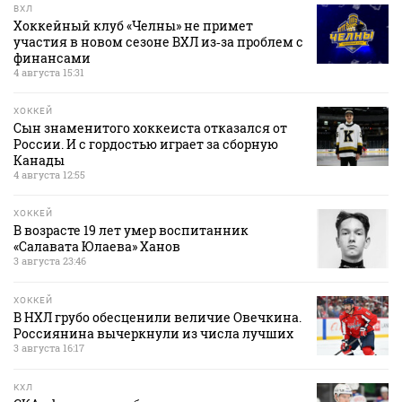
ВХЛ
Хоккейный клуб «Челны» не примет
участия в новом сезоне ВХЛ из‑за проблем с
финансами
4 августа 15:31
ХОККЕЙ
Сын знаменитого хоккеиста отказался от
России. И с гордостью играет за сборную
Канады
4 августа 12:55
ХОККЕЙ
В возрасте 19 лет умер воспитанник
«Салавата Юлаева» Ханов
3 августа 23:46
ХОККЕЙ
В НХЛ грубо обесценили величие Овечкина.
Россиянина вычеркнули из числа лучших
3 августа 16:17
КХЛ