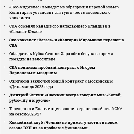
«Лос‑Анджелес» выведет из обращения игровой номер
Копитара и установит статую в честь словенского
хоккеиста
СКА обменял канадского нападающего Бландизи в
«Салават Юлаев»
Экс‑хоккеист «Вегаса» и «Калгари» Мироманов перешел в
СКА
Обладатель Кубка Стэнли Хара сбил бегуна во время
поездки на велосипеде
СКА подписал пробный контракт с Игорем
Ларионовым‑младшим
Ожиганов заключил новый контракт с московским
«Динамо» до 2028 года
Дмитрий Яшкин: «Овечкин всегда говорил мне: «Копай,
руби». Ну я и рублю»
Терещенко и Епанчинцев вошли в тренерский штаб СКА
на сезон‑2026/27
Хоккейный клуб «Челны» не примет участия в новом
сезоне ВХЛ из‑за проблем с финансами