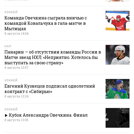
ХОККЕЙ
Команда Овечкина сыграла вничью с
командой Ковальчука в гала‑матче в
Мытищах
8 августа 14:04
НХЛ
Панарин — об отсутствии команды России в
Матче звезд НХЛ: «Неприятно. Хотелось бы
выступать за свою страну»
8 августа 13:57
ХОККЕЙ
Евгений Кузнецов подписал однолетний
контракт с «Сибирью»
8 августа 13:24
ХОККЕЙ
Кубок Александра Овечкина. Финал
8 августа 13:05