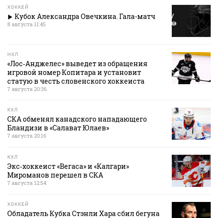
ХОККЕЙ
Кубок Александра Овечкина. Гала-матч
8 августа 11:45
НХЛ
«Лос‑Анджелес» выведет из обращения
игровой номер Копитара и установит
статую в честь словенского хоккеиста
7 августа 20:36
КХЛ
СКА обменял канадского нападающего
Бландизи в «Салават Юлаев»
7 августа 20:16
КХЛ
Экс‑хоккеист «Вегаса» и «Калгари»
Мироманов перешел в СКА
7 августа 12:54
ХОККЕЙ
Обладатель Кубка Стэнли Хара сбил бегуна