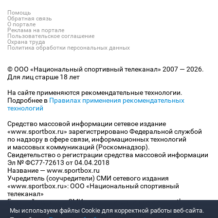
Помощь
Обратная связь
О портале
Реклама на портале
Пользовательское соглашение
Охрана труда
Политика обработки персональных данных
© ООО «Национальный спортивный телеканал» 2007 — 2026.
Для лиц старше 18 лет
На сайте применяются рекомендательные технологии.
Подробнее в
Правилах применения рекомендательных
технологий
Средство массовой информации сетевое издание
«www.sportbox.ru» зарегистрировано Федеральной службой
по надзору в сфере связи, информационных технологий
и массовых коммуникаций (Роскомнадзор).
Свидетельство о регистрации средства массовой информации
Эл № ФС77-72613 от 04.04.2018
Название — www.sportbox.ru
Учредитель (соучредители) СМИ сетевого издания
«www.sportbox.ru»: ООО «Национальный спортивный
телеканал»
Главный редактор СМИ сетевого издания «www.sportbox.ru»:
Конов В.А.
Мы используем файлы Сookie для корректной работы веб-сайта.
Номер телефона редакции СМИ сетевого издания