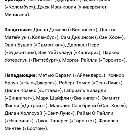
(«Коламбус»), Джек Иванкович (университет
Мичигана).
Защитники:
Дилан Демело («Виннипег»), Дэнтон
Матейчук («Коламбус»), Сэм Дикинсон («Сан‑Хосе»),
Эван Бушар («Эдмонтон»), Дарнелл Нерс
(«Эдмонтон»), Зак Уайтклауд («Калгари»), Паркер
Уотерспун («Питтсбург»), Морган Райлли («Торонто»).
Нападающие:
Мэтью Барзэл («Айлендерс»), Коннор
Браун («Нью‑Джерси»), Роберт Томас («Сент‑Луис»),
Дилан Козенс («Оттава»), Габриэль Виларди
(«Виннипег»), Марк Шайфли («Виннипег»), Эммитт
Финни («Детройт»), Макклин Селебрини («Сан‑Хосе»),
Дилан Холлоуэй («Сент‑Луис»), Райан О′Райлли
(«Нэшвилл»), Джон Таварес («Торонто»), Фрэйзер
Минтен («Бостон»).