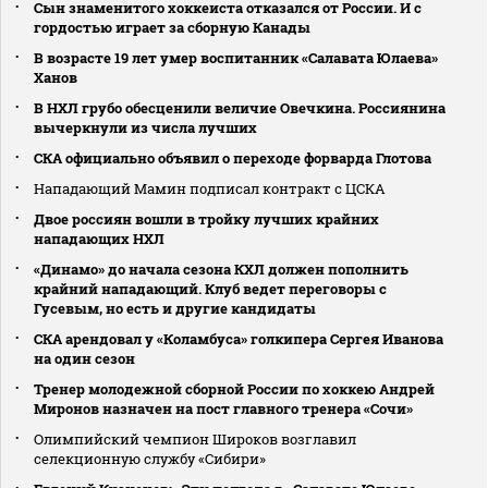
Сын знаменитого хоккеиста отказался от России. И с
гордостью играет за сборную Канады
В возрасте 19 лет умер воспитанник «Салавата Юлаева»
Ханов
В НХЛ грубо обесценили величие Овечкина. Россиянина
вычеркнули из числа лучших
СКА официально объявил о переходе форварда Глотова
Нападающий Мамин подписал контракт с ЦСКА
Двое россиян вошли в тройку лучших крайних
нападающих НХЛ
«Динамо» до начала сезона КХЛ должен пополнить
крайний нападающий. Клуб ведет переговоры с
Гусевым, но есть и другие кандидаты
СКА арендовал у «Коламбуса» голкипера Сергея Иванова
на один сезон
Тренер молодежной сборной России по хоккею Андрей
Миронов назначен на пост главного тренера «Сочи»
Олимпийский чемпион Широков возглавил
селекционную службу «Сибири»