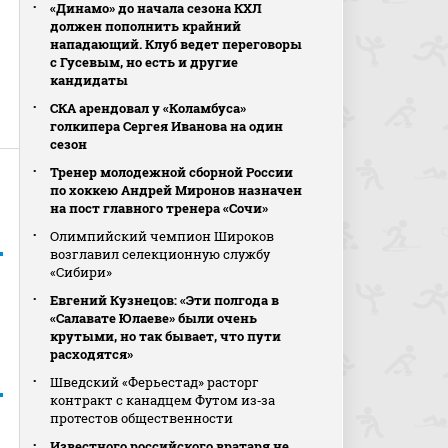
«Динамо» до начала сезона КХЛ
должен пополнить крайний
нападающий. Клуб ведет переговоры
с Гусевым, но есть и другие
кандидаты
СКА арендовал у «Коламбуса»
голкипера Сергея Иванова на один
сезон
Тренер молодежной сборной России
по хоккею Андрей Миронов назначен
на пост главного тренера «Сочи»
Олимпийский чемпион Широков
возглавил селекционную службу
«Сибири»
Евгений Кузнецов: «Эти полгода в
«Салавате Юлаеве» были очень
крутыми, но так бывает, что пути
расходятся»
Шведский «Ферьестад» расторг
контракт с канадцем Футом из‑за
протестов общественности
Известного российского вратаря не