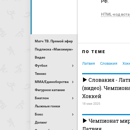
РФ.
HTML-код вста
Матч ТВ. Прямой эфир
Подписка «Максимум»
ПО ТЕМЕ
Видео
Латвия
Словакия
Хок
Футбол
Теннис
Словакия - Лат
MMA/Единоборства
(видео). Чемпион
Фигурное катание
Хоккей
Биатлон
18 мая 2025
Лыжные гонки
Бокс
Чемпионат мира
Допинг
Латвия