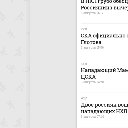
В НХЛ грубо обес
Россиянина выче
3 августа 16:17
КХЛ
СКА официально о
Глотова
3 августа 15:06
КХЛ
Нападающий Мами
ЦСКА
3 августа 14:20
НХЛ
Двое россиян вош
нападающих НХЛ
3 августа 07:40