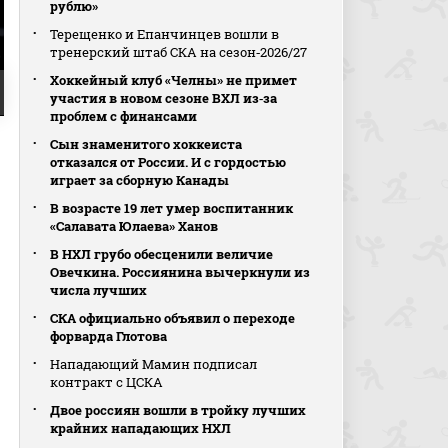
рублю»
Терещенко и Епанчинцев вошли в
тренерский штаб СКА на сезон‑2026/27
Хоккейный клуб «Челны» не примет
участия в новом сезоне ВХЛ из‑за
проблем с финансами
Сын знаменитого хоккеиста
отказался от России. И с гордостью
играет за сборную Канады
В возрасте 19 лет умер воспитанник
«Салавата Юлаева» Ханов
В НХЛ грубо обесценили величие
Овечкина. Россиянина вычеркнули из
числа лучших
СКА официально объявил о переходе
форварда Глотова
Нападающий Мамин подписал
контракт с ЦСКА
Двое россиян вошли в тройку лучших
крайних нападающих НХЛ