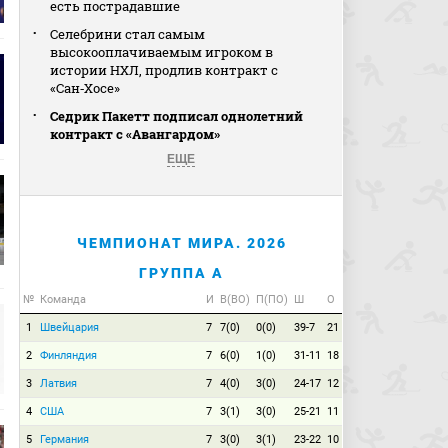
есть пострадавшие
Селебрини стал самым
высокооплачиваемым игроком в
истории НХЛ, продлив контракт с
«Сан‑Хосе»
Седрик Пакетт подписал однолетний
контракт с «Авангардом»
ЕЩЕ
ЧЕМПИОНАТ МИРА. 2026
ГРУППА A
№
Команда
И
В(ВО)
П(ПО)
Ш
О
1
Швейцария
7
7(0)
0(0)
39-7
21
2
Финляндия
7
6(0)
1(0)
31-11
18
3
Латвия
7
4(0)
3(0)
24-17
12
4
США
7
3(1)
3(0)
25-21
11
5
Германия
7
3(0)
3(1)
23-22
10