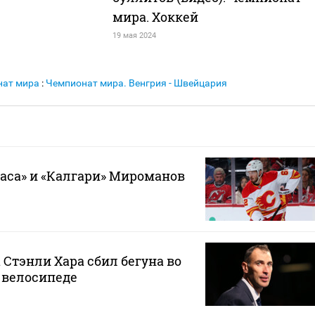
мира. Хоккей
19 мая 2024
нат мира
:
Чемпионат мира. Венгрия - Швейцария
гаса» и «Калгари» Мироманов
 Стэнли Хара сбил бегуна во
 велосипеде