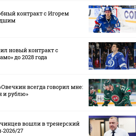
обный контракт с Игорем
адшим
ил новый контракт с
мо» до 2028 года
Овечкин всегда говорил мне:
 я и рублю»
нчинцев вошли в тренерский
‑2026/27