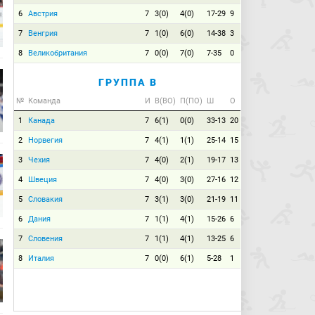
6
Австрия
7
3(0)
4(0)
17-29
9
7
Венгрия
7
1(0)
6(0)
14-38
3
8
Великобритания
7
0(0)
7(0)
7-35
0
ГРУППА B
№
Команда
И
В(ВО)
П(ПО)
Ш
О
1
Канада
7
6(1)
0(0)
33-13
20
2
Норвегия
7
4(1)
1(1)
25-14
15
3
Чехия
7
4(0)
2(1)
19-17
13
4
Швеция
7
4(0)
3(0)
27-16
12
5
Словакия
7
3(1)
3(0)
21-19
11
6
Дания
7
1(1)
4(1)
15-26
6
7
Словения
7
1(1)
4(1)
13-25
6
8
Италия
7
0(0)
6(1)
5-28
1