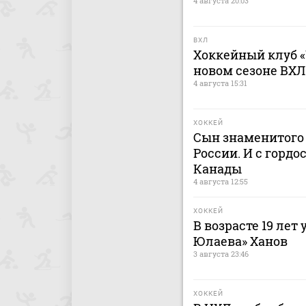
4 августа 20:03
ВХЛ
Хоккейный клуб «
новом сезоне ВХЛ
4 августа 15:31
ХОККЕЙ
Сын знаменитого 
России. И с гордо
Канады
4 августа 12:55
ХОККЕЙ
В возрасте 19 лет
Юлаева» Ханов
3 августа 23:46
ХОККЕЙ