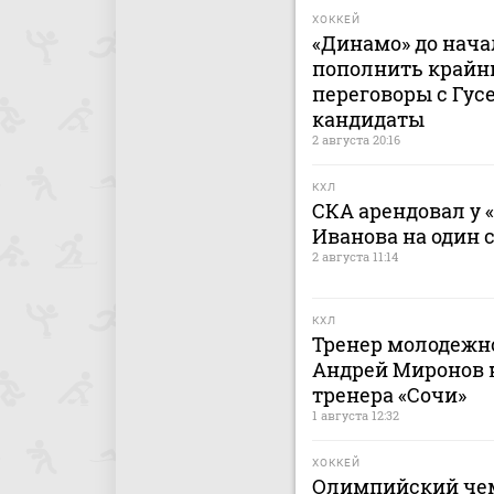
ХОККЕЙ
«Динамо» до нача
пополнить крайн
переговоры с Гусе
кандидаты
2 августа 20:16
КХЛ
СКА арендовал у 
Иванова на один 
2 августа 11:14
КХЛ
Тренер молодежно
Андрей Миронов н
тренера «Сочи»
1 августа 12:32
ХОККЕЙ
Олимпийский чем