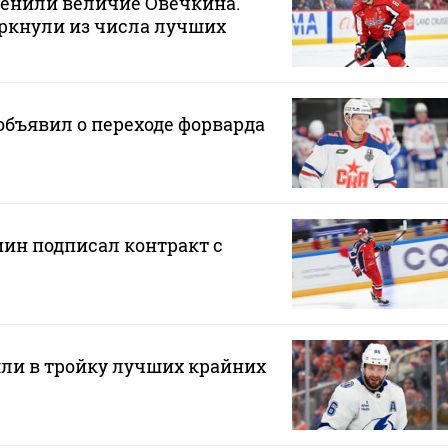
ценили величие Овечкина.
ркнули из числа лучших
бъявил о переходе форварда
н подписал контракт с
ли в тройку лучших крайних