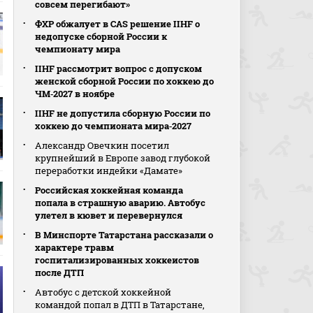
совсем перегибают»
ФХР обжалует в CAS решение IIHF о
недопуске сборной России к
чемпионату мира
IIHF рассмотрит вопрос с допуском
женской сборной России по хоккею до
ЧМ‑2027 в ноябре
IIHF не допустила сборную России по
хоккею до чемпионата мира‑2027
Александр Овечкин посетил
крупнейший в Европе завод глубокой
переработки индейки «Дамате»
Российская хоккейная команда
попала в страшную аварию. Автобус
улетел в кювет и перевернулся
В Минспорте Татарстана рассказали о
характере травм
госпитализированных хоккеистов
после ДТП
Автобус с детской хоккейной
командой попал в ДТП в Татарстане,