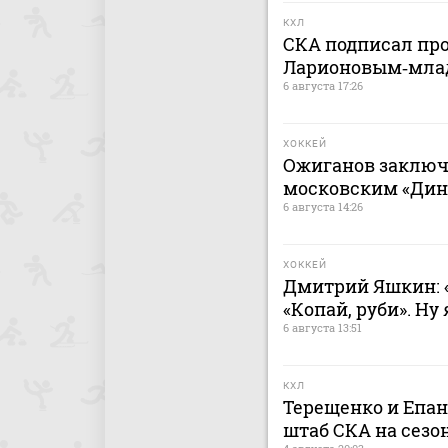
КХЛ
СКА подписал пр
Ларионовым‑мл
6 августа 17:26
ХОККЕЙ
Ожиганов заключ
московским «Дина
6 августа 14:26
ХОККЕЙ
Дмитрий Яшкин: «
«Копай, руби». Ну
6 августа 13:51
КХЛ
Терещенко и Епа
штаб СКА на сезон