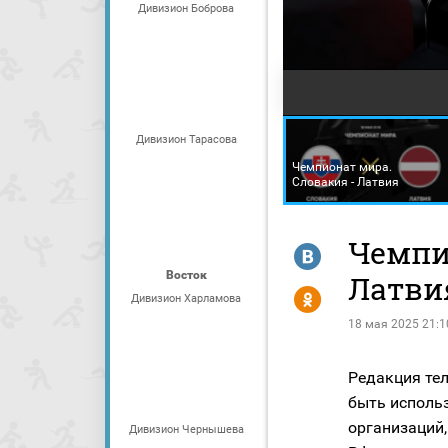
Дивизион Боброва
Дивизион Тарасова
Чемпионат мира.
Словакия - Латвия
Чемпи
R
Восток
Латви
Y
Дивизион Харламова
18 мая 2025 21:1
Редакция тел
быть исполь
организаций,
Дивизион Чернышева