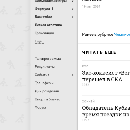
Олимпийские игры
19 мая 2024
Формула-1
Баскетбол
Легкая атлетика
Трансляции
Ранее в рубрике
Чемпио
Еще...
ЧИТАТЬ ЕЩЕ
Телепрограмма
Результаты
КХЛ
Экс‑хоккеист «Ве
События
перешел в СКА
Трансферы
12:54
Дни рождения
Спорт и бизнес
ХОККЕЙ
Обладатель Кубка
Форум
время поездки на
11:27