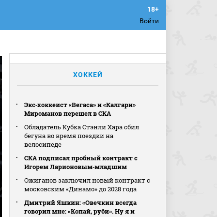
Войти
ХОККЕЙ
Экс‑хоккеист «Вегаса» и «Калгари»
Мироманов перешел в СКА
Обладатель Кубка Стэнли Хара сбил
бегуна во время поездки на
велосипеде
СКА подписал пробный контракт с
Игорем Ларионовым‑младшим
Ожиганов заключил новый контракт с
московским «Динамо» до 2028 года
Дмитрий Яшкин: «Овечкин всегда
говорил мне: «Копай, руби». Ну я и