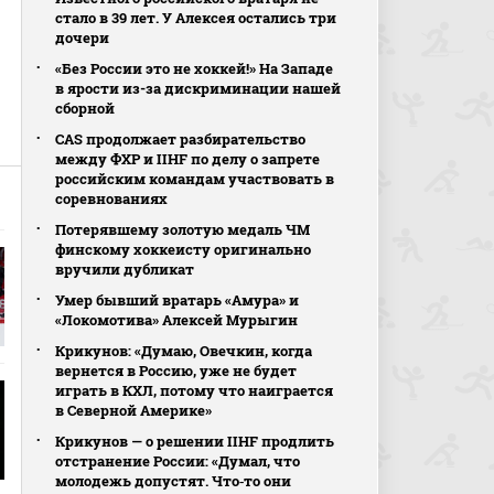
стало в 39 лет. У Алексея остались три
дочери
«Без России это не хоккей!» На Западе
в ярости из-за дискриминации нашей
сборной
CAS продолжает разбирательство
между ФХР и IIHF по делу о запрете
российским командам участвовать в
соревнованиях
Потерявшему золотую медаль ЧМ
финскому хоккеисту оригинально
вручили дубликат
Умер бывший вратарь «Амура» и
«Локомотива» Алексей Мурыгин
Крикунов: «Думаю, Овечкин, когда
вернется в Россию, уже не будет
играть в КХЛ, потому что наиграется
в Северной Америке»
Крикунов — о решении IIHF продлить
отстранение России: «Думал, что
молодежь допустят. Что‑то они