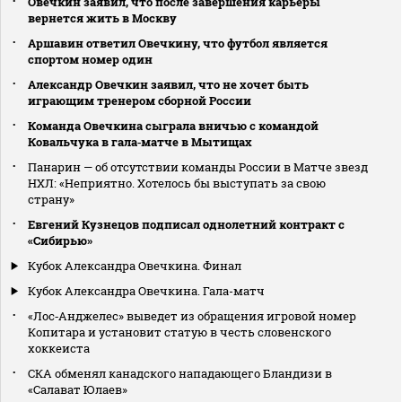
Овечкин заявил, что после завершения карьеры
вернется жить в Москву
Аршавин ответил Овечкину, что футбол является
спортом номер один
Александр Овечкин заявил, что не хочет быть
играющим тренером сборной России
Команда Овечкина сыграла вничью с командой
Ковальчука в гала‑матче в Мытищах
Панарин — об отсутствии команды России в Матче звезд
НХЛ: «Неприятно. Хотелось бы выступать за свою
страну»
Евгений Кузнецов подписал однолетний контракт с
«Сибирью»
Кубок Александра Овечкина. Финал
Кубок Александра Овечкина. Гала-матч
«Лос‑Анджелес» выведет из обращения игровой номер
Копитара и установит статую в честь словенского
хоккеиста
СКА обменял канадского нападающего Бландизи в
«Салават Юлаев»