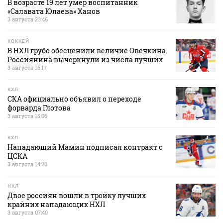
В возрасте 19 лет умер воспитанник
«Салавата Юлаева» Ханов
3 августа 23:46
ХОККЕЙ
В НХЛ грубо обесценили величие Овечкина.
Россиянина вычеркнули из числа лучших
3 августа 16:17
КХЛ
СКА официально объявил о переходе
форварда Глотова
3 августа 15:06
КХЛ
Нападающий Мамин подписал контракт с
ЦСКА
3 августа 14:20
НХЛ
Двое россиян вошли в тройку лучших
крайних нападающих НХЛ
3 августа 07:40