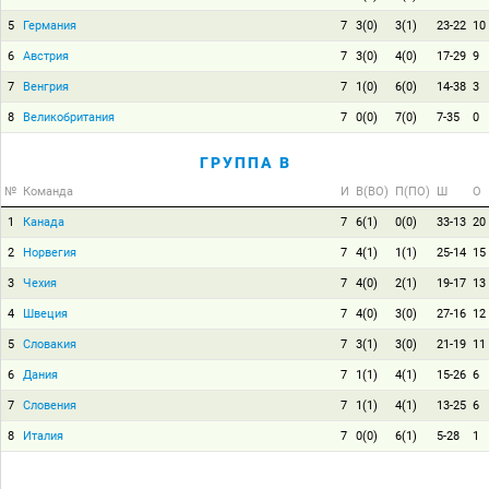
5
Германия
7
3(0)
3(1)
23-22
10
6
Австрия
7
3(0)
4(0)
17-29
9
7
Венгрия
7
1(0)
6(0)
14-38
3
8
Великобритания
7
0(0)
7(0)
7-35
0
ГРУППА B
№
Команда
И
В(ВО)
П(ПО)
Ш
О
1
Канада
7
6(1)
0(0)
33-13
20
2
Норвегия
7
4(1)
1(1)
25-14
15
3
Чехия
7
4(0)
2(1)
19-17
13
4
Швеция
7
4(0)
3(0)
27-16
12
5
Словакия
7
3(1)
3(0)
21-19
11
6
Дания
7
1(1)
4(1)
15-26
6
7
Словения
7
1(1)
4(1)
13-25
6
8
Италия
7
0(0)
6(1)
5-28
1