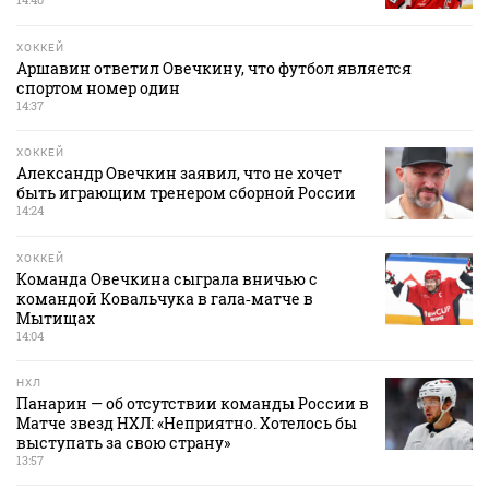
ХОККЕЙ
Аршавин ответил Овечкину, что футбол является
спортом номер один
14:37
ХОККЕЙ
Александр Овечкин заявил, что не хочет
быть играющим тренером сборной России
14:24
ХОККЕЙ
Команда Овечкина сыграла вничью с
командой Ковальчука в гала‑матче в
Мытищах
14:04
НХЛ
Панарин — об отсутствии команды России в
Матче звезд НХЛ: «Неприятно. Хотелось бы
выступать за свою страну»
13:57