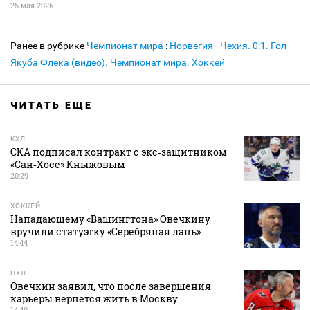
25 мая 2026
Ранее в рубрике
Чемпионат мира
:
Норвегия - Чехия. 0:1. Гол
Якуба Флека (видео). Чемпионат мира. Хоккей
ЧИТАТЬ ЕЩЕ
КХЛ
СКА подписал контракт с экс‑защитником
«Сан‑Хосе» Кныжовым
20:29
ХОККЕЙ
Нападающему «Вашингтона» Овечкину
вручили статуэтку «Серебряная лань»
14:44
НХЛ
Овечкин заявил, что после завершения
карьеры вернется жить в Москву
14:40