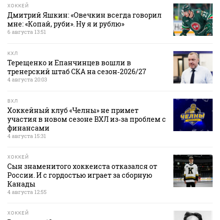
ХОККЕЙ
Дмитрий Яшкин: «Овечкин всегда говорил
мне: «Копай, руби». Ну я и рублю»
6 августа 13:51
КХЛ
Терещенко и Епанчинцев вошли в
тренерский штаб СКА на сезон‑2026/27
4 августа 20:03
ВХЛ
Хоккейный клуб «Челны» не примет
участия в новом сезоне ВХЛ из‑за проблем с
финансами
4 августа 15:31
ХОККЕЙ
Сын знаменитого хоккеиста отказался от
России. И с гордостью играет за сборную
Канады
4 августа 12:55
ХОККЕЙ