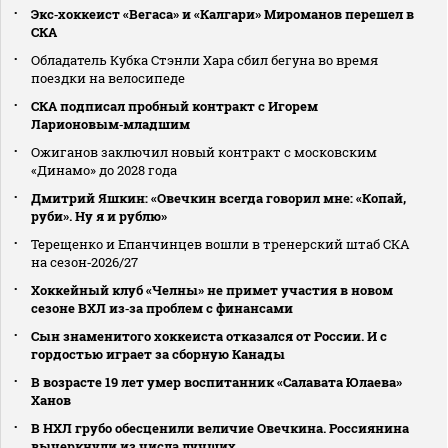
Экс‑хоккеист «Вегаса» и «Калгари» Мироманов перешел в
СКА
Обладатель Кубка Стэнли Хара сбил бегуна во время
поездки на велосипеде
СКА подписал пробный контракт с Игорем
Ларионовым‑младшим
Ожиганов заключил новый контракт с московским
«Динамо» до 2028 года
Дмитрий Яшкин: «Овечкин всегда говорил мне: «Копай,
руби». Ну я и рублю»
Терещенко и Епанчинцев вошли в тренерский штаб СКА
на сезон‑2026/27
Хоккейный клуб «Челны» не примет участия в новом
сезоне ВХЛ из‑за проблем с финансами
Сын знаменитого хоккеиста отказался от России. И с
гордостью играет за сборную Канады
В возрасте 19 лет умер воспитанник «Салавата Юлаева»
Ханов
В НХЛ грубо обесценили величие Овечкина. Россиянина
вычеркнули из числа лучших