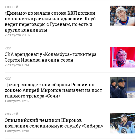
ХОККЕЙ
«Динамо» до начала сезона КХЛ должен
пополнить крайний нападающий. Клуб
ведет переговоры с Гусевым, но есть и
другие кандидаты
2 августа 20:16
КХЛ
СКА арендовал у «Коламбуса» голкипера
Сергея Иванова на один сезон
2 августа 11:14
КХЛ
Тренер молодежной сборной России по
хоккею Андрей Миронов назначен на пост
главного тренера «Сочи»
1 августа 12:32
ХОККЕЙ
Олимпийский чемпион Широков
возглавил селекционную службу «Сибири»
1 августа 12:18