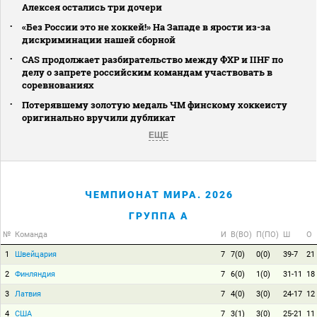
Алексея остались три дочери
«Без России это не хоккей!» На Западе в ярости из-за
дискриминации нашей сборной
CAS продолжает разбирательство между ФХР и IIHF по
делу о запрете российским командам участвовать в
соревнованиях
Потерявшему золотую медаль ЧМ финскому хоккеисту
оригинально вручили дубликат
ЕЩЕ
ЧЕМПИОНАТ МИРА. 2026
ГРУППА A
№
Команда
И
В(ВО)
П(ПО)
Ш
О
1
Швейцария
7
7(0)
0(0)
39-7
21
2
Финляндия
7
6(0)
1(0)
31-11
18
3
Латвия
7
4(0)
3(0)
24-17
12
4
США
7
3(1)
3(0)
25-21
11