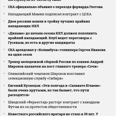
СКА официально объявил о переходе форварда Глотова
Нападающий Мамин подписал контракт с ЦСКА
Двое россиян вошли в тройку лучших крайних
нападающих НХЛ
«Динамо» до начала сезона КХЛ должен пополнить
крайний нападающий. Клуб ведет переговоры с
Гусевым, но есть и другие кандидаты
СКА арендовал у «Коламбуса» голкипера Сергея Иванова
на один сезон
Тренер молодежной сборной России по хоккею Андрей
Миронов назначен на пост главного тренера «Сочи»
Олимпийский чемпион Широков возглавил
селекционную службу «Сибири»
Евгений Кузнецов: «Эти полгода в «Салавате Юлаеве»
были очень крутыми, но так бывает, что пути
расходятся»
Шведский «Ферьестад» расторг контракт с канадцем
Футом из‑за протестов общественности
Известного российского вратаря не стало в 39 лет. У