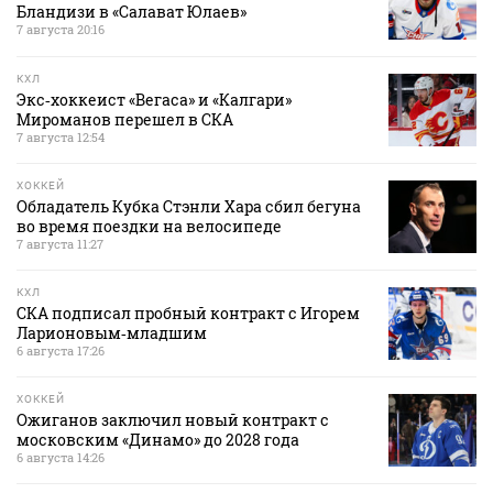
Бландизи в «Салават Юлаев»
7 августа 20:16
КХЛ
Экс‑хоккеист «Вегаса» и «Калгари»
Мироманов перешел в СКА
7 августа 12:54
ХОККЕЙ
Обладатель Кубка Стэнли Хара сбил бегуна
во время поездки на велосипеде
7 августа 11:27
КХЛ
СКА подписал пробный контракт с Игорем
Ларионовым‑младшим
6 августа 17:26
ХОККЕЙ
Ожиганов заключил новый контракт с
московским «Динамо» до 2028 года
6 августа 14:26