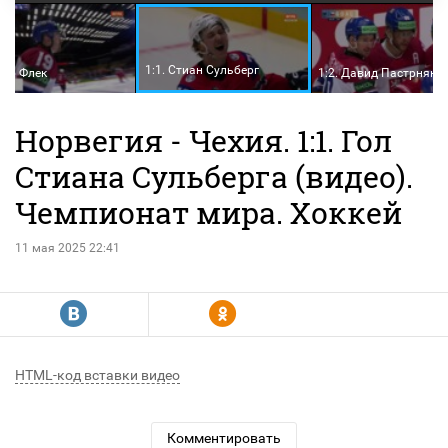
1:1. Стиан Сульберг
Якуб Флек
1:2. Давид Пастрняк
Норвегия - Чехия. 1:1. Гол
Стиана Сульберга (видео).
Чемпионат мира. Хоккей
11 мая 2025 22:41
R
Y
HTML-код вставки видео
Комментировать