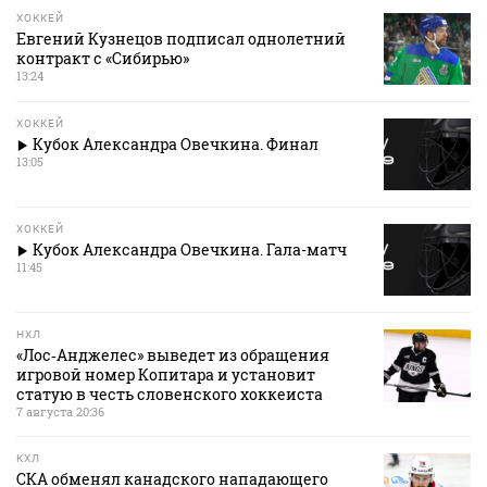
ХОККЕЙ
Евгений Кузнецов подписал однолетний
контракт с «Сибирью»
13:24
ХОККЕЙ
Кубок Александра Овечкина. Финал
13:05
ХОККЕЙ
Кубок Александра Овечкина. Гала-матч
11:45
НХЛ
«Лос‑Анджелес» выведет из обращения
игровой номер Копитара и установит
статую в честь словенского хоккеиста
7 августа 20:36
КХЛ
СКА обменял канадского нападающего