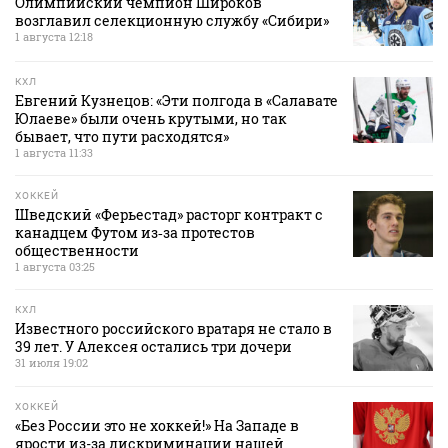
Олимпийский чемпион Широков
возглавил селекционную службу «Сибири»
1 августа 12:18
КХЛ
Евгений Кузнецов: «Эти полгода в «Салавате
Юлаеве» были очень крутыми, но так
бывает, что пути расходятся»
1 августа 11:33
ХОККЕЙ
Шведский «Ферьестад» расторг контракт с
канадцем Футом из‑за протестов
общественности
1 августа 03:25
КХЛ
Известного российского вратаря не стало в
39 лет. У Алексея остались три дочери
31 июля 19:02
ХОККЕЙ
«Без России это не хоккей!» На Западе в
ярости из-за дискриминации нашей