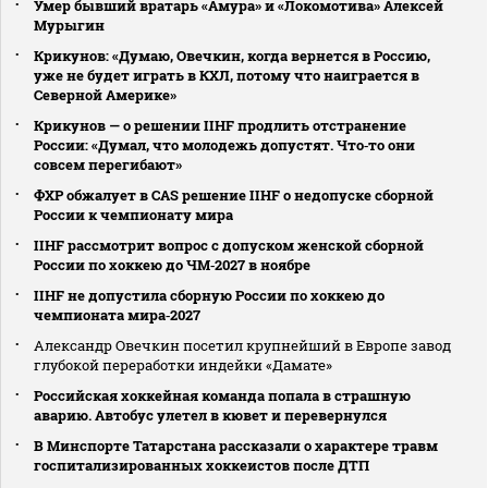
Умер бывший вратарь «Амура» и «Локомотива» Алексей
Мурыгин
Крикунов: «Думаю, Овечкин, когда вернется в Россию,
уже не будет играть в КХЛ, потому что наиграется в
Северной Америке»
Крикунов — о решении IIHF продлить отстранение
России: «Думал, что молодежь допустят. Что‑то они
совсем перегибают»
ФХР обжалует в CAS решение IIHF о недопуске сборной
России к чемпионату мира
IIHF рассмотрит вопрос с допуском женской сборной
России по хоккею до ЧМ‑2027 в ноябре
IIHF не допустила сборную России по хоккею до
чемпионата мира‑2027
Александр Овечкин посетил крупнейший в Европе завод
глубокой переработки индейки «Дамате»
Российская хоккейная команда попала в страшную
аварию. Автобус улетел в кювет и перевернулся
В Минспорте Татарстана рассказали о характере травм
госпитализированных хоккеистов после ДТП