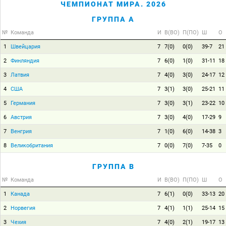
ЧЕМПИОНАТ МИРА. 2026
ГРУППА A
№
Команда
И
В(ВО)
П(ПО)
Ш
О
1
Швейцария
7
7(0)
0(0)
39-7
21
2
Финляндия
7
6(0)
1(0)
31-11
18
3
Латвия
7
4(0)
3(0)
24-17
12
4
США
7
3(1)
3(0)
25-21
11
5
Германия
7
3(0)
3(1)
23-22
10
6
Австрия
7
3(0)
4(0)
17-29
9
7
Венгрия
7
1(0)
6(0)
14-38
3
8
Великобритания
7
0(0)
7(0)
7-35
0
ГРУППА B
№
Команда
И
В(ВО)
П(ПО)
Ш
О
1
Канада
7
6(1)
0(0)
33-13
20
2
Норвегия
7
4(1)
1(1)
25-14
15
3
Чехия
7
4(0)
2(1)
19-17
13