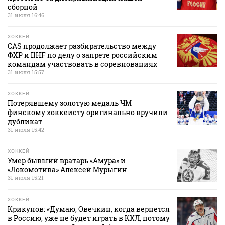
сборной
31 июля 16:46
ХОККЕЙ
CAS продолжает разбирательство между
ФХР и IIHF по делу о запрете российским
командам участвовать в соревнованиях
31 июля 15:57
ХОККЕЙ
Потерявшему золотую медаль ЧМ
финскому хоккеисту оригинально вручили
дубликат
31 июля 15:42
ХОККЕЙ
Умер бывший вратарь «Амура» и
«Локомотива» Алексей Мурыгин
31 июля 15:21
ХОККЕЙ
Крикунов: «Думаю, Овечкин, когда вернется
в Россию, уже не будет играть в КХЛ, потому