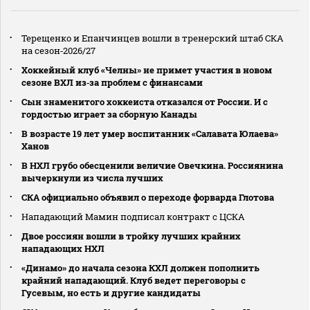
Терещенко и Епанчинцев вошли в тренерский штаб СКА
на сезон‑2026/27
Хоккейный клуб «Челны» не примет участия в новом
сезоне ВХЛ из‑за проблем с финансами
Сын знаменитого хоккеиста отказался от России. И с
гордостью играет за сборную Канады
В возрасте 19 лет умер воспитанник «Салавата Юлаева»
Ханов
В НХЛ грубо обесценили величие Овечкина. Россиянина
вычеркнули из числа лучших
СКА официально объявил о переходе форварда Глотова
Нападающий Мамин подписал контракт с ЦСКА
Двое россиян вошли в тройку лучших крайних
нападающих НХЛ
«Динамо» до начала сезона КХЛ должен пополнить
крайний нападающий. Клуб ведет переговоры с
Гусевым, но есть и другие кандидаты