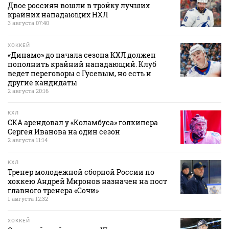
Двое россиян вошли в тройку лучших
крайних нападающих НХЛ
3 августа 07:40
ХОККЕЙ
«Динамо» до начала сезона КХЛ должен
пополнить крайний нападающий. Клуб
ведет переговоры с Гусевым, но есть и
другие кандидаты
2 августа 20:16
КХЛ
СКА арендовал у «Коламбуса» голкипера
Сергея Иванова на один сезон
2 августа 11:14
КХЛ
Тренер молодежной сборной России по
хоккею Андрей Миронов назначен на пост
главного тренера «Сочи»
1 августа 12:32
ХОККЕЙ