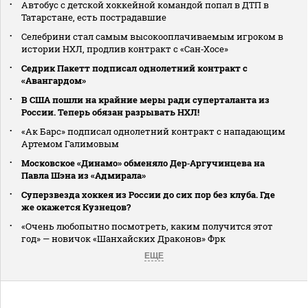
Автобус с детской хоккейной командой попал в ДТП в
Татарстане, есть пострадавшие
Селебрини стал самым высокооплачиваемым игроком в
истории НХЛ, продлив контракт с «Сан‑Хосе»
Седрик Пакетт подписал однолетний контракт с
«Авангардом»
В США пошли на крайние меры ради суперталанта из
России. Теперь обязан разрывать НХЛ!
«Ак Барс» подписал однолетний контракт с нападающим
Артемом Галимовым
Московское «Динамо» обменяло Дер‑Аргучинцева на
Павла Шэна из «Адмирала»
Суперзвезда хоккея из России до сих пор без клуба. Где
же окажется Кузнецов?
«Очень любопытно посмотреть, каким получится этот
год» — новичок «Шанхайских Драконов» Фрк
ЕЩЕ