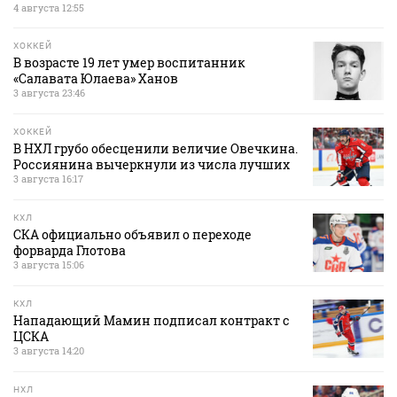
4 августа 12:55
ХОККЕЙ
В возрасте 19 лет умер воспитанник
«Салавата Юлаева» Ханов
3 августа 23:46
ХОККЕЙ
В НХЛ грубо обесценили величие Овечкина.
Россиянина вычеркнули из числа лучших
3 августа 16:17
КХЛ
СКА официально объявил о переходе
форварда Глотова
3 августа 15:06
КХЛ
Нападающий Мамин подписал контракт с
ЦСКА
3 августа 14:20
НХЛ