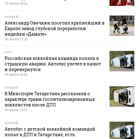
30 июля 18:12
ХОККЕЙ
Александр Овечкин посетил крупнейший в
Европе завод глубокой переработки
индейки «Дамате»
30 июля 17:28
НХЛ
Российская хоккейная команда попала в
страшную аварию. Автобус улетел в кювет
и перевернулся
30 июля 16:36
ХОККЕЙ
В Минспорте Татарстана рассказали о
характере травм госпитализированных
хоккеистов после ДТП
30 июля 13:05
ХОККЕЙ
Автобус с детской хоккейной командой
попал в ДТП в Татарстане, есть