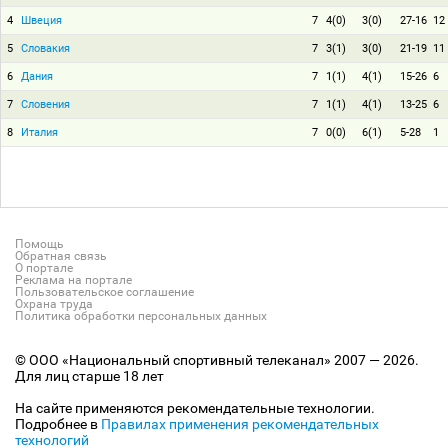
4
Швеция
7
4(0)
3(0)
27-16
12
5
Словакия
7
3(1)
3(0)
21-19
11
6
Дания
7
1(1)
4(1)
15-26
6
7
Словения
7
1(1)
4(1)
13-25
6
8
Италия
7
0(0)
6(1)
5-28
1
Помощь
Обратная связь
О портале
Реклама на портале
Пользовательское соглашение
Охрана труда
Политика обработки персональных данных
© ООО «Национальный спортивный телеканал» 2007 — 2026.
Для лиц старше 18 лет
На сайте применяются рекомендательные технологии.
Подробнее в
Правилах применения рекомендательных
технологий