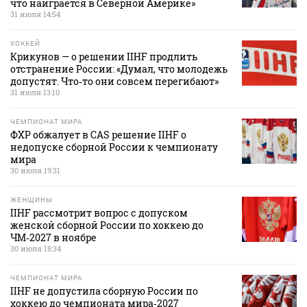
что наиграется в Северной Америке»
31 июля 14:54
ХОККЕЙ
Крикунов — о решении IIHF продлить
отстранение России: «Думал, что молодежь
допустят. Что‑то они совсем перегибают»
31 июля 13:10
ЧЕМПИОНАТ МИРА
ФХР обжалует в CAS решение IIHF о
недопуске сборной России к чемпионату
мира
30 июля 19:31
ЖЕНЩИНЫ
IIHF рассмотрит вопрос с допуском
женской сборной России по хоккею до
ЧМ‑2027 в ноябре
30 июля 18:34
ЧЕМПИОНАТ МИРА
IIHF не допустила сборную России по
хоккею до чемпионата мира‑2027