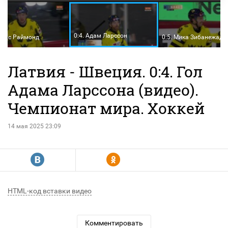
0:4. Адам Ларссон
Лукас Раймонд
0:5. Мика Зибанежад
Латвия - Швеция. 0:4. Гол
Адама Ларссона (видео).
Чемпионат мира. Хоккей
14 мая 2025 23:09
R
Y
HTML-код вставки видео
Комментировать