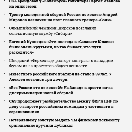
СКА арендовал у «Коламбуса» голкипера Сергея Иванова
на один сезон
Тренер молодежной сборной России по хоккею Андрей
Миронов назначен на пост главного тренера «Сочи»
Олимпийский чемпион Широков возглавил
селекционную службу «Сибири»
Евгений Кузнецов: «Эти полгода в «Салавате Юлаеве»
были очень крутыми, но так бывает, что пути
расходятся»
Шведский «Ферьестад» расторг контракт с канадцем
Футом из‑за протестов общественности
Известного российского вратаря не стало в 39 лет. У
Алексея остались три дочери
«Без России это не хоккей!» На Западе в ярости из-за
дискриминации нашей сборной
CAS продолжает разбирательство между ФХР и IIHF по
делу о запрете российским командам участвовать в
соревнованиях
Потерявшему золотую медаль ЧМ финскому хоккеисту
оригинально вручили дубликат