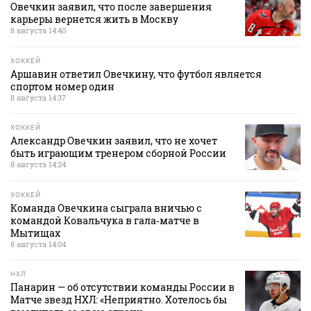
Овечкин заявил, что после завершения
карьеры вернется жить в Москву
8 августа 14:40
ХОККЕЙ
Аршавин ответил Овечкину, что футбол является
спортом номер один
8 августа 14:37
ХОККЕЙ
Александр Овечкин заявил, что не хочет
быть играющим тренером сборной России
8 августа 14:24
ХОККЕЙ
Команда Овечкина сыграла вничью с
командой Ковальчука в гала‑матче в
Мытищах
8 августа 14:04
НХЛ
Панарин — об отсутствии команды России в
Матче звезд НХЛ: «Неприятно. Хотелось бы