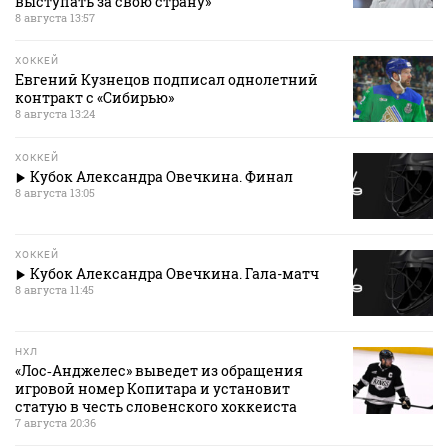
выступать за свою страну»
8 августа 13:57
ХОККЕЙ
Евгений Кузнецов подписал однолетний
контракт с «Сибирью»
8 августа 13:24
ХОККЕЙ
Кубок Александра Овечкина. Финал
8 августа 13:05
ХОККЕЙ
Кубок Александра Овечкина. Гала-матч
8 августа 11:45
НХЛ
«Лос‑Анджелес» выведет из обращения
игровой номер Копитара и установит
статую в честь словенского хоккеиста
7 августа 20:36