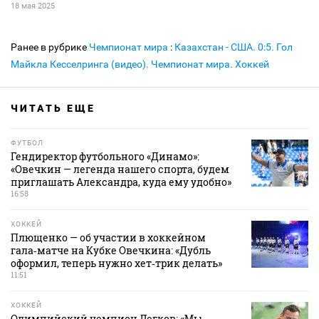
18 мая 2025
Ранее в рубрике
Чемпионат мира
:
Казахстан - США. 0:5. Гол
Майкла Кесселринга (видео). Чемпионат мира. Хоккей
ЧИТАТЬ ЕЩЕ
ФУТБОЛ
Гендиректор футбольного «Динамо»:
«Овечкин — легенда нашего спорта, будем
приглашать Александра, куда ему удобно»
16:58
ХОККЕЙ
Плющенко — об участии в хоккейном
гала‑матче на Кубке Овечкина: «Дубль
оформил, теперь нужно хет‑трик делать»
11:51
ХОККЕЙ
Олимпийский чемпион Легков: «Мы