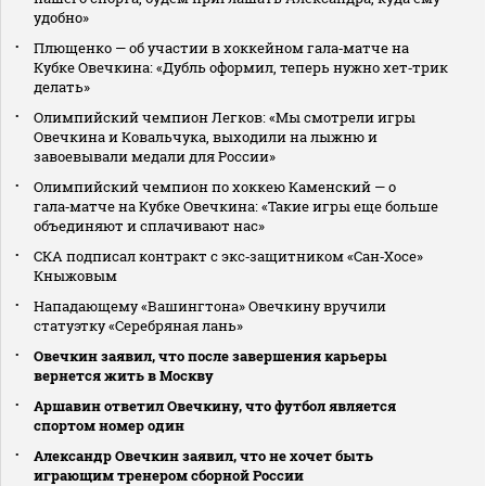
удобно»
Плющенко — об участии в хоккейном гала‑матче на
Кубке Овечкина: «Дубль оформил, теперь нужно хет‑трик
делать»
Олимпийский чемпион Легков: «Мы смотрели игры
Овечкина и Ковальчука, выходили на лыжню и
завоевывали медали для России»
Олимпийский чемпион по хоккею Каменский — о
гала‑матче на Кубке Овечкина: «Такие игры еще больше
объединяют и сплачивают нас»
СКА подписал контракт с экс‑защитником «Сан‑Хосе»
Кныжовым
Нападающему «Вашингтона» Овечкину вручили
статуэтку «Серебряная лань»
Овечкин заявил, что после завершения карьеры
вернется жить в Москву
Аршавин ответил Овечкину, что футбол является
спортом номер один
Александр Овечкин заявил, что не хочет быть
играющим тренером сборной России