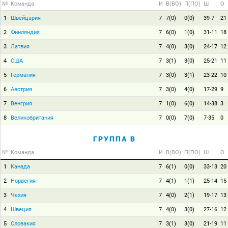
№
Команда
И
В(ВО)
П(ПО)
Ш
О
1
Швейцария
7
7(0)
0(0)
39-7
21
2
Финляндия
7
6(0)
1(0)
31-11
18
3
Латвия
7
4(0)
3(0)
24-17
12
4
США
7
3(1)
3(0)
25-21
11
5
Германия
7
3(0)
3(1)
23-22
10
6
Австрия
7
3(0)
4(0)
17-29
9
7
Венгрия
7
1(0)
6(0)
14-38
3
8
Великобритания
7
0(0)
7(0)
7-35
0
ГРУППА B
№
Команда
И
В(ВО)
П(ПО)
Ш
О
1
Канада
7
6(1)
0(0)
33-13
20
2
Норвегия
7
4(1)
1(1)
25-14
15
3
Чехия
7
4(0)
2(1)
19-17
13
4
Швеция
7
4(0)
3(0)
27-16
12
5
Словакия
7
3(1)
3(0)
21-19
11