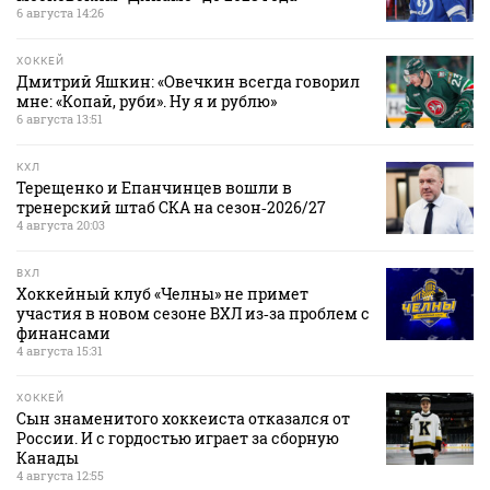
6 августа 14:26
ХОККЕЙ
Дмитрий Яшкин: «Овечкин всегда говорил
мне: «Копай, руби». Ну я и рублю»
6 августа 13:51
КХЛ
Терещенко и Епанчинцев вошли в
тренерский штаб СКА на сезон‑2026/27
4 августа 20:03
ВХЛ
Хоккейный клуб «Челны» не примет
участия в новом сезоне ВХЛ из‑за проблем с
финансами
4 августа 15:31
ХОККЕЙ
Сын знаменитого хоккеиста отказался от
России. И с гордостью играет за сборную
Канады
4 августа 12:55