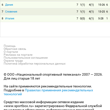
6
Дания
7
1(1)
4(1)
15-26
6
7
Словения
7
1(1)
4(1)
13-25
6
8
Италия
7
0(0)
6(1)
5-28
1
Помощь
Обратная связь
О портале
Реклама на портале
Пользовательское соглашение
Охрана труда
Политика обработки персональных данных
© ООО «Национальный спортивный телеканал» 2007 — 2026.
Для лиц старше 18 лет
На сайте применяются рекомендательные технологии.
Подробнее в
Правилах применения рекомендательных
технологий
Средство массовой информации сетевое издание
«www.sportbox.ru» зарегистрировано Федеральной службой
по надзору в сфере связи, информационных технологий