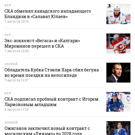
КХЛ
СКА обменял канадского нападающего
Бландизи в «Салават Юлаев»
7 августа 20:16
КХЛ
Экс‑хоккеист «Вегаса» и «Калгари»
Мироманов перешел в СКА
7 августа 12:54
ХОККЕЙ
Обладатель Кубка Стэнли Хара сбил бегуна
во время поездки на велосипеде
7 августа 11:27
КХЛ
СКА подписал пробный контракт с Игорем
Ларионовым‑младшим
6 августа 17:26
ХОККЕЙ
Ожиганов заключил новый контракт с
московским «Динамо» до 2028 года