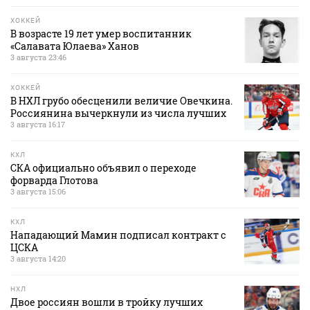
ХОККЕЙ
В возрасте 19 лет умер воспитанник
«Салавата Юлаева» Ханов
3 августа 23:46
ХОККЕЙ
В НХЛ грубо обесценили величие Овечкина.
Россиянина вычеркнули из числа лучших
3 августа 16:17
КХЛ
СКА официально объявил о переходе
форварда Глотова
3 августа 15:06
КХЛ
Нападающий Мамин подписал контракт с
ЦСКА
3 августа 14:20
НХЛ
Двое россиян вошли в тройку лучших