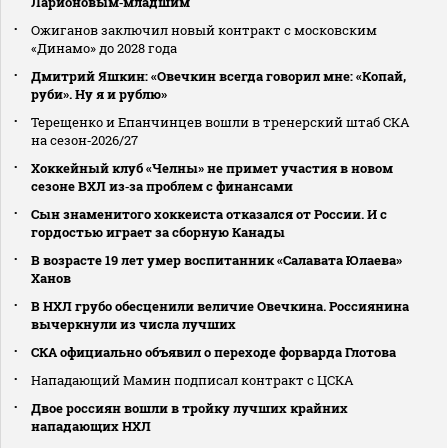
Ларионовым‑младшим
Ожиганов заключил новый контракт с московским
«Динамо» до 2028 года
Дмитрий Яшкин: «Овечкин всегда говорил мне: «Копай,
руби». Ну я и рублю»
Терещенко и Епанчинцев вошли в тренерский штаб СКА
на сезон‑2026/27
Хоккейный клуб «Челны» не примет участия в новом
сезоне ВХЛ из‑за проблем с финансами
Сын знаменитого хоккеиста отказался от России. И с
гордостью играет за сборную Канады
В возрасте 19 лет умер воспитанник «Салавата Юлаева»
Ханов
В НХЛ грубо обесценили величие Овечкина. Россиянина
вычеркнули из числа лучших
СКА официально объявил о переходе форварда Глотова
Нападающий Мамин подписал контракт с ЦСКА
Двое россиян вошли в тройку лучших крайних
нападающих НХЛ