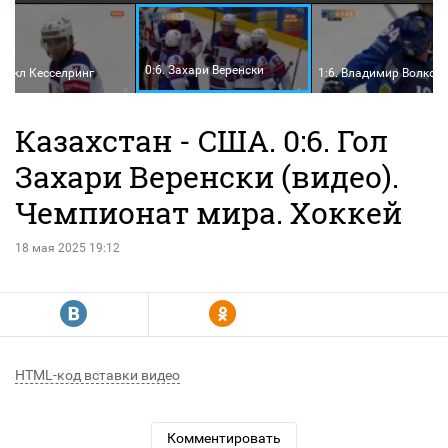
0:6. Захари Веренски
Майкл Кесселринг
1:6. Владимир Волков
Казахстан - США. 0:6. Гол
Захари Веренски (видео).
Чемпионат мира. Хоккей
18 мая 2025 19:12
R
Y
HTML-код вставки видео
Комментировать