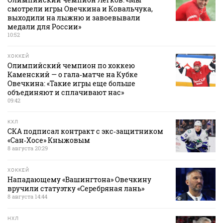
смотрели игры Овечкина и Ковальчука,
выходили на лыжню и завоевывали
медали для России»
10:52
ХОККЕЙ
Олимпийский чемпион по хоккею
Каменский — о гала‑матче на Кубке
Овечкина: «Такие игры еще больше
объединяют и сплачивают нас»
09:42
КХЛ
СКА подписал контракт с экс‑защитником
«Сан‑Хосе» Кныжовым
8 августа 20:29
ХОККЕЙ
Нападающему «Вашингтона» Овечкину
вручили статуэтку «Серебряная лань»
8 августа 14:44
НХЛ