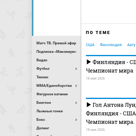
ПО ТЕМЕ
Матч ТВ. Прямой эфир
США
Финляндия
Аату
Подписка «Максимум»
Видео
Финляндия - С
Футбол
Чемпионат мира
Теннис
18 мая 2026
MMA/Единоборства
Фигурное катание
Биатлон
Гол Антона Лун
Лыжные гонки
Финляндия - США. 
Бокс
Чемпионат мира.
Допинг
18 мая 2026