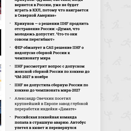
вернется в Россию, уже не будет
играть в КХЛ, потому что наиграется
в Северной Америке»
Крикунов — о решении IIHF продлить
отстранение России: «Думал, что
молодежь допустят. Что‑то они
совсем перегибают»
ФХР обжалует в CAS решение IIHF о
недопуске сборной России к
чемпионату мира
IIHF рассмотрит вопрос с допуском
женской сборной России по хоккею до
ЧМ‑2027 в ноябре
IIHF не допустила сборную России по
хоккею до чемпионата мира‑2027
Александр Овечкин посетил
крупнейший в Европе завод глубокой
переработки индейки «Дамате»
Российская хоккейная команда
попала в страшную аварию. Автобус
улетел в кювет и перевернулся