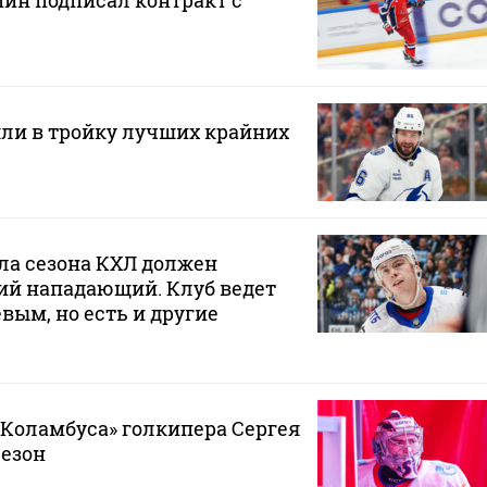
н подписал контракт с
ли в тройку лучших крайних
ла сезона КХЛ должен
ий нападающий. Клуб ведет
вым, но есть и другие
«Коламбуса» голкипера Сергея
сезон