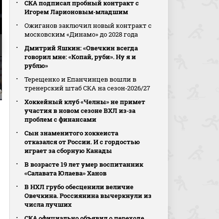
СКА подписал пробный контракт с
Игорем Ларионовым‑младшим
Ожиганов заключил новый контракт с
московским «Динамо» до 2028 года
Дмитрий Яшкин: «Овечкин всегда
говорил мне: «Копай, руби». Ну я и
рублю»
Терещенко и Епанчинцев вошли в
тренерский штаб СКА на сезон‑2026/27
Саку Мяэналанен
5:2. Райан Леонард
6:2. Антон Лунделл
Хоккейный клуб «Челны» не примет
участия в новом сезоне ВХЛ из‑за
проблем с финансами
Сын знаменитого хоккеиста
отказался от России. И с гордостью
играет за сборную Канады
В возрасте 19 лет умер воспитанник
«Салавата Юлаева» Ханов
В НХЛ грубо обесценили величие
Овечкина. Россиянина вычеркнули из
числа лучших
СКА официально объявил о переходе