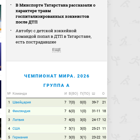
В Минспорте Татарстана рассказали о
характере травм
госпитализированных хоккеистов
после ДТП
Автобус с детской хоккейной
командой попал в ДТП в Татарстане,
есть пострадавшие
ЕЩЕ
ЧЕМПИОНАТ МИРА. 2026
ГРУППА A
№
Команда
И
В(ВО)
П(ПО)
Ш
О
1
Швейцария
7
7(0)
0(0)
39-7
21
2
Финляндия
7
6(0)
1(0)
31-11
18
3
Латвия
7
4(0)
3(0)
24-17
12
4
США
7
3(1)
3(0)
25-21
11
5
Германия
7
3(0)
3(1)
23-22
10