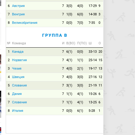
6
Австрия
7
3(0)
4(0)
17-29
9
7
Венгрия
7
1(0)
6(0)
14-38
3
8
Великобритания
7
0(0)
7(0)
7-35
0
ГРУППА B
№
Команда
И
В(ВО)
П(ПО)
Ш
О
1
Канада
7
6(1)
0(0)
33-13
20
2
Норвегия
7
4(1)
1(1)
25-14
15
3
Чехия
7
4(0)
2(1)
19-17
13
4
Швеция
7
4(0)
3(0)
27-16
12
5
Словакия
7
3(1)
3(0)
21-19
11
6
Дания
7
1(1)
4(1)
15-26
6
7
Словения
7
1(1)
4(1)
13-25
6
8
Италия
7
0(0)
6(1)
5-28
1