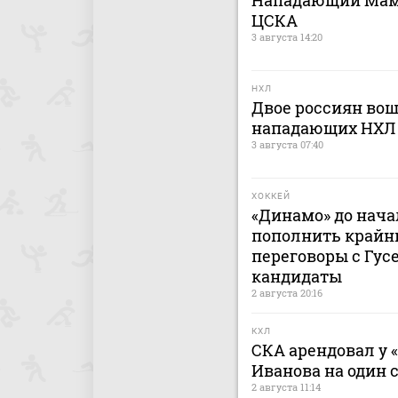
Нападающий Мами
ЦСКА
3 августа 14:20
НХЛ
Двое россиян вош
нападающих НХЛ
3 августа 07:40
ХОККЕЙ
«Динамо» до нача
пополнить крайн
переговоры с Гусе
кандидаты
2 августа 20:16
КХЛ
СКА арендовал у 
Иванова на один 
2 августа 11:14