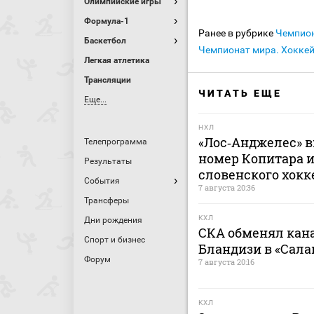
Олимпийские игры
Формула-1
Ранее в рубрике
Чемпио
Баскетбол
Чемпионат мира. Хокке
Легкая атлетика
Трансляции
ЧИТАТЬ ЕЩЕ
Еще...
НХЛ
«Лос‑Анджелес» в
Телепрограмма
номер Копитара и
Результаты
словенского хокк
События
7 августа 20:36
Трансферы
КХЛ
Дни рождения
СКА обменял кан
Спорт и бизнес
Бландизи в «Сала
Форум
7 августа 20:16
КХЛ