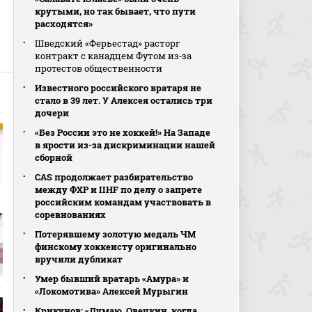
крутыми, но так бывает, что пути
расходятся»
Шведский «Ферьестад» расторг
контракт с канадцем Футом из‑за
протестов общественности
Известного российского вратаря не
стало в 39 лет. У Алексея остались три
дочери
«Без России это не хоккей!» На Западе
в ярости из-за дискриминации нашей
сборной
CAS продолжает разбирательство
между ФХР и IIHF по делу о запрете
российским командам участвовать в
соревнованиях
Потерявшему золотую медаль ЧМ
финскому хоккеисту оригинально
вручили дубликат
Умер бывший вратарь «Амура» и
«Локомотива» Алексей Мурыгин
Крикунов: «Думаю, Овечкин, когда