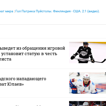
нат мира
:
Гол Патрика Пуйстолы. Финляндия - США. 2:1 (видео).
й
ыведет из обращения игровой
 установит статую в честь
еиста
адского нападающего
ват Юлаев»