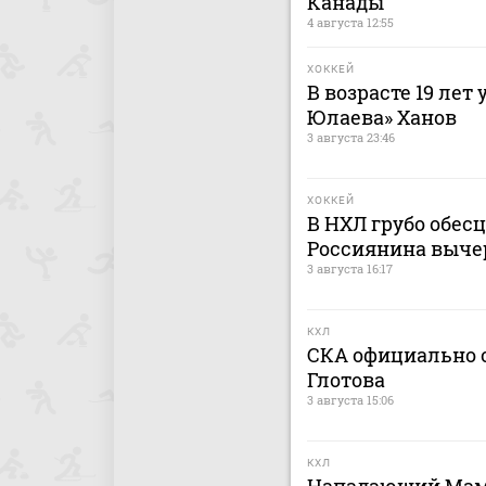
Канады
4 августа 12:55
ХОККЕЙ
В возрасте 19 лет
Юлаева» Ханов
3 августа 23:46
ХОККЕЙ
В НХЛ грубо обес
Россиянина выче
3 августа 16:17
КХЛ
СКА официально о
Глотова
3 августа 15:06
КХЛ