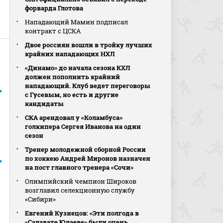
форварда Глотова
Нападающий Мамин подписал
контракт с ЦСКА
Двое россиян вошли в тройку лучших
крайних нападающих НХЛ
«Динамо» до начала сезона КХЛ
должен пополнить крайний
нападающий. Клуб ведет переговоры
с Гусевым, но есть и другие
кандидаты
СКА арендовал у «Коламбуса»
голкипера Сергея Иванова на один
сезон
Тренер молодежной сборной России
по хоккею Андрей Миронов назначен
на пост главного тренера «Сочи»
Олимпийский чемпион Широков
возглавил селекционную службу
«Сибири»
Евгений Кузнецов: «Эти полгода в
«Салавате Юлаеве» были очень