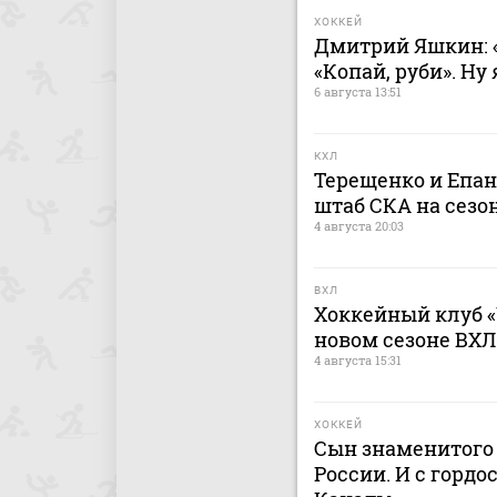
ХОККЕЙ
Дмитрий Яшкин: «
«Копай, руби». Ну
6 августа 13:51
КХЛ
Терещенко и Епа
штаб СКА на сезон
4 августа 20:03
ВХЛ
Хоккейный клуб «
новом сезоне ВХЛ
4 августа 15:31
ХОККЕЙ
Сын знаменитого 
России. И с гордо