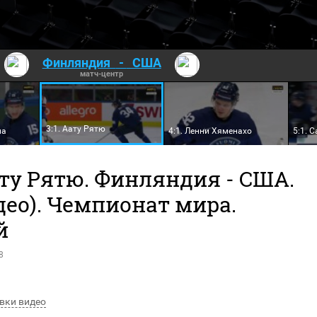
Финляндия
-
США
матч-центр
3:1. Аату Рятю
ла
4:1. Ленни Хяменахо
5:1. 
ту Рятю. Финляндия - США.
идео). Чемпионат мира.
й
8
вки видео