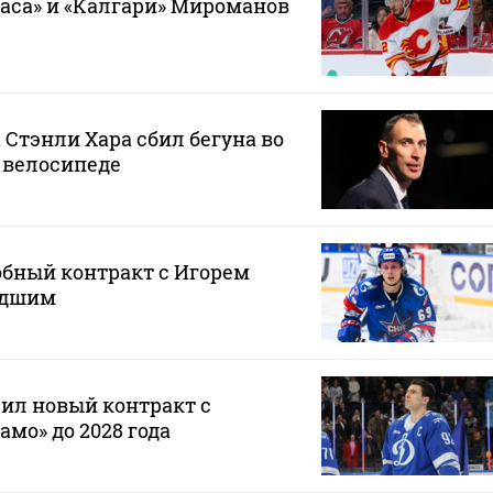
гаса» и «Калгари» Мироманов
 Стэнли Хара сбил бегуна во
 велосипеде
обный контракт с Игорем
адшим
ил новый контракт с
мо» до 2028 года