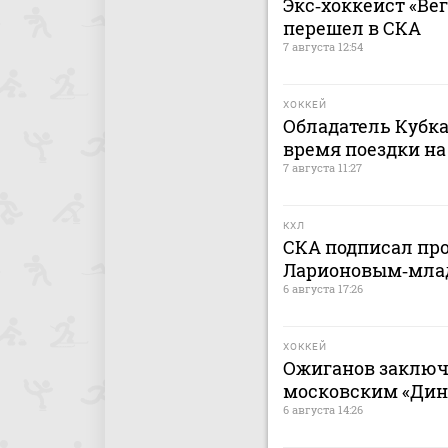
Экс‑хоккеист «Ве
перешел в СКА
7 августа 12:54
ХОККЕЙ
Обладатель Кубка
время поездки на
7 августа 11:27
КХЛ
СКА подписал пр
Ларионовым‑мл
6 августа 17:26
ХОККЕЙ
Ожиганов заключ
московским «Дина
6 августа 14:26