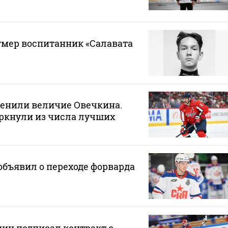
 умер воспитанник «Салавата
ценили величие Овечкина.
ркнули из числа лучших
бъявил о переходе форварда