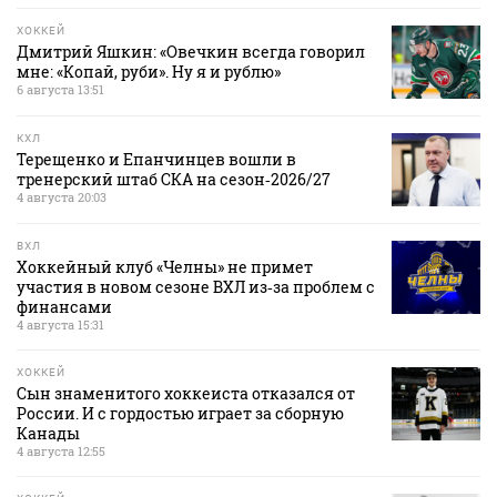
ХОККЕЙ
Дмитрий Яшкин: «Овечкин всегда говорил
мне: «Копай, руби». Ну я и рублю»
6 августа 13:51
КХЛ
Терещенко и Епанчинцев вошли в
тренерский штаб СКА на сезон‑2026/27
4 августа 20:03
ВХЛ
Хоккейный клуб «Челны» не примет
участия в новом сезоне ВХЛ из‑за проблем с
финансами
4 августа 15:31
ХОККЕЙ
Сын знаменитого хоккеиста отказался от
России. И с гордостью играет за сборную
Канады
4 августа 12:55