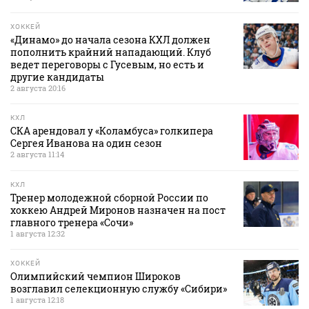
ХОККЕЙ
«Динамо» до начала сезона КХЛ должен
пополнить крайний нападающий. Клуб
ведет переговоры с Гусевым, но есть и
другие кандидаты
2 августа 20:16
КХЛ
СКА арендовал у «Коламбуса» голкипера
Сергея Иванова на один сезон
2 августа 11:14
КХЛ
Тренер молодежной сборной России по
хоккею Андрей Миронов назначен на пост
главного тренера «Сочи»
1 августа 12:32
ХОККЕЙ
Олимпийский чемпион Широков
возглавил селекционную службу «Сибири»
1 августа 12:18