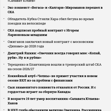
«Салават Юлаев»
Экс‑хоккеист «Вегаса» и «Калгари» Мироманов перешел в
СКА
Обладатель Кубка Стэнли Хара сбил бегуна во время
поездки на велосипеде
СКА подписал пробный контракт с Игорем
Ларионовым‑младшим
Ожиганов заключил новый контракт с московским
«Динамо» до 2028 года
Дмитрий Яшкин: «Овечкин всегда говорил мне: «Копай,
руби». Ну я и рублю»
Терещенко и Епанчинцев вошли в тренерский штаб СКА
на сезон‑2026/27
Хоккейный клуб «Челны» не примет участия в новом
сезоне ВХЛ из‑за проблем с финансами
Сын знаменитого хоккеиста отказался от России. И с
гордостью играет за сборную Канады
В возрасте 19 лет умер воспитанник «Салавата Юлаева»
Ханов
В НХЛ грубо обесценили величие Овечкина. Россиянина