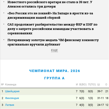
Известного российского вратаря не стало в 39 лет. У
Алексея остались три дочери
«Без России это не хоккей!» На Западе в ярости из-за
дискриминации нашей сборной
CAS продолжает разбирательство между ФХР и IIHF по
делу о запрете российским командам участвовать в
соревнованиях
Потерявшему золотую медаль ЧМ финскому хоккеисту
оригинально вручили дубликат
ЕЩЕ
ЧЕМПИОНАТ МИРА. 2026
ГРУППА A
№
Команда
И
В(ВО)
П(ПО)
Ш
О
1
Швейцария
7
7(0)
0(0)
39-7
21
2
Финляндия
7
6(0)
1(0)
31-11
18
3
Латвия
7
4(0)
3(0)
24-17
12