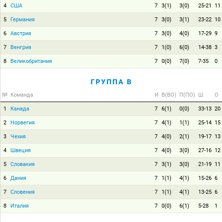
4
США
7
3(1)
3(0)
25-21
11
5
Германия
7
3(0)
3(1)
23-22
10
6
Австрия
7
3(0)
4(0)
17-29
9
7
Венгрия
7
1(0)
6(0)
14-38
3
8
Великобритания
7
0(0)
7(0)
7-35
0
ГРУППА B
№
Команда
И
В(ВО)
П(ПО)
Ш
О
1
Канада
7
6(1)
0(0)
33-13
20
2
Норвегия
7
4(1)
1(1)
25-14
15
3
Чехия
7
4(0)
2(1)
19-17
13
4
Швеция
7
4(0)
3(0)
27-16
12
5
Словакия
7
3(1)
3(0)
21-19
11
6
Дания
7
1(1)
4(1)
15-26
6
7
Словения
7
1(1)
4(1)
13-25
6
8
Италия
7
0(0)
6(1)
5-28
1