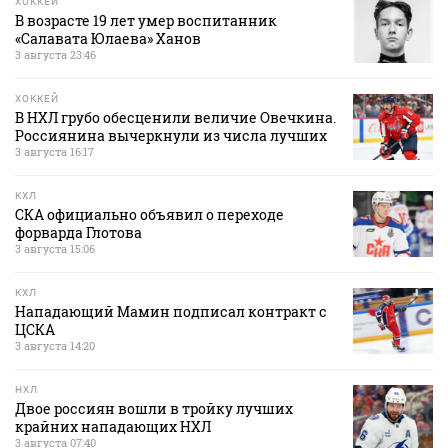
ХОККЕЙ
В возрасте 19 лет умер воспитанник
«Салавата Юлаева» Ханов
3 августа 23:46
ХОККЕЙ
В НХЛ грубо обесценили величие Овечкина.
Россиянина вычеркнули из числа лучших
3 августа 16:17
КХЛ
СКА официально объявил о переходе
форварда Глотова
3 августа 15:06
КХЛ
Нападающий Мамин подписал контракт с
ЦСКА
3 августа 14:20
НХЛ
Двое россиян вошли в тройку лучших
крайних нападающих НХЛ
3 августа 07:40