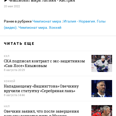
Чемпионат мира. Латвия - Австрия
20 мая 2022
Ранее в рубрике
Чемпионат мира
:
Италия - Норвегия. Голы
(видео). Чемпионат мира. Хоккей
ЧИТАТЬ ЕЩЕ
КХЛ
СКА подписал контракт с экс‑защитником
«Сан‑Хосе» Кныжовым
8 августа 20:29
ХОККЕЙ
Нападающему «Вашингтона» Овечкину
вручили статуэтку «Серебряная лань»
8 августа 14:44
НХЛ
Овечкин заявил, что после завершения
карьеры вернется жить в Москву