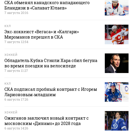
СКА обменял канадского нападающего
Бландизи в «Салават Юлаев»
7 августа 20:16
КХЛ
Экс‑хоккеист «Вегаса» и «Калгари»
Мироманов перешел в СКА
7 августа 12:54
ХОККЕЙ
Обладатель Кубка Стэнли Хара сбил бегуна
во время поездки на велосипеде
7 августа 11:27
КХЛ
СКА подписал пробный контракт с Игорем
Ларионовым‑младшим
6 августа 17:26
ХОККЕЙ
Ожиганов заключил новый контракт с
московским «Динамо» до 2028 года
6 августа 14:26