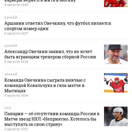
8 августа 14:40
ХОККЕЙ
Аршавин ответил Овечкину, что футбол является
спортом номер один
8 августа 14:37
ХОККЕЙ
Александр Овечкин заявил, что не хочет
быть играющим тренером сборной России
8 августа 14:24
ХОККЕЙ
Команда Овечкина сыграла вничью с
командой Ковальчука в гала‑матче в
Мытищах
8 августа 14:04
НХЛ
Панарин — об отсутствии команды России в
Матче звезд НХЛ: «Неприятно. Хотелось бы
выступать за свою страну»
8 августа 13:57