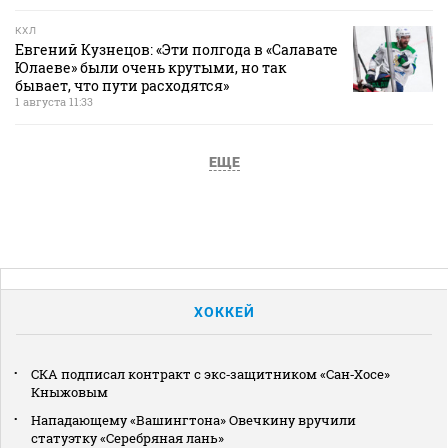
КХЛ
Евгений Кузнецов: «Эти полгода в «Салавате
Юлаеве» были очень крутыми, но так
бывает, что пути расходятся»
1 августа 11:33
ЕЩЕ
ХОККЕЙ
СКА подписал контракт с экс‑защитником «Сан‑Хосе»
Кныжовым
Нападающему «Вашингтона» Овечкину вручили
статуэтку «Серебряная лань»