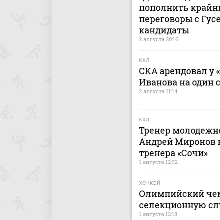
пополнить крайн
переговоры с Гусе
кандидаты
2 августа 20:16
КХЛ
СКА арендовал у 
Иванова на один 
2 августа 11:14
КХЛ
Тренер молодежно
Андрей Миронов н
тренера «Сочи»
1 августа 12:32
ХОККЕЙ
Олимпийский чем
селекционную сл
1 августа 12:18