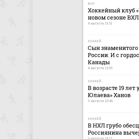
ВХЛ
Хоккейный клуб «
новом сезоне ВХЛ
4 августа 15:31
ХОККЕЙ
Сын знаменитого 
России. И с гордо
Канады
4 августа 12:55
ХОККЕЙ
В возрасте 19 лет
Юлаева» Ханов
3 августа 23:46
ХОККЕЙ
В НХЛ грубо обес
Россиянина выче
3 августа 16:17