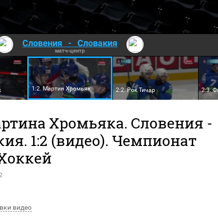
Словения
-
Словакия
матч-центр
1:2. Мартин Хромьяк
к
2:2. Рок Тичар
2:3. 
артина Хромьяка. Словения -
ия. 1:2 (видео). Чемпионат
 Хоккей
2
вки видео