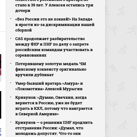
стало в 39 лет. У Алексея остались три
дочери
«Без России это не хоккей!» На Западе
в ярости из-за дискриминации нашей
сборной
CAS продолжает разбирательство
между ФХР и IIHF по делу о запрете
российским командам участвовать в
соревнованиях
Потерявшему золотую медаль ЧМ
финскому хоккеисту оригинально
вручили дубликат
Умер бывший вратарь «Амура» и
«Локомотива» Алексей Мурыгин
Крикунов: «Думаю, Овечкин, когда
вернется в Россию, уже не будет
играть в КХЛ, потому что наиграется
в Северной Америке»
Крикунов — о решении IIHF продлить
отстранение России: «Думал, что
молодежь допустят. Что‑то они