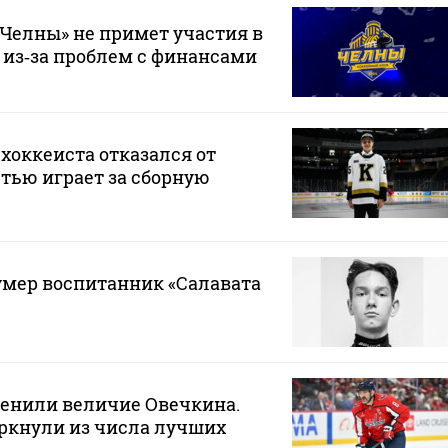
Челны» не примет участия в
 из‑за проблем с финансами
хоккеиста отказался от
стью играет за сборную
 умер воспитанник «Салавата
ценили величие Овечкина.
ркнули из числа лучших