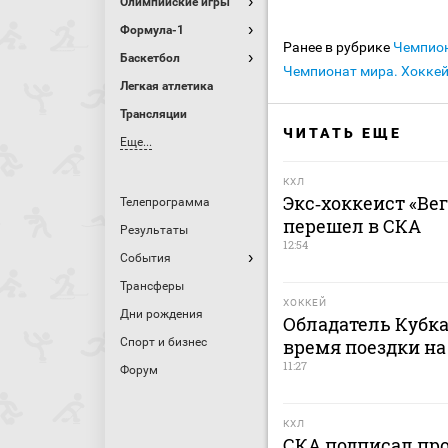
Олимпийские игры
Формула-1
Ранее в рубрике
Чемпио
Баскетбол
Чемпионат мира. Хокке
Легкая атлетика
Трансляции
ЧИТАТЬ ЕЩЕ
Еще...
КХЛ
Экс‑хоккеист «Ве
Телепрограмма
перешел в СКА
Результаты
12:54
События
Трансферы
ХОККЕЙ
Дни рождения
Обладатель Кубка
Спорт и бизнес
время поездки на
11:27
Форум
КХЛ
СКА подписал пр