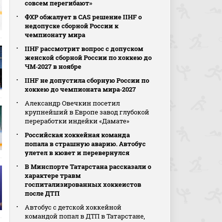
совсем перегибают»
ФХР обжалует в CAS решение IIHF о
недопуске сборной России к
чемпионату мира
IIHF рассмотрит вопрос с допуском
женской сборной России по хоккею до
ЧМ‑2027 в ноябре
IIHF не допустила сборную России по
хоккею до чемпионата мира‑2027
Александр Овечкин посетил
крупнейший в Европе завод глубокой
переработки индейки «Дамате»
Российская хоккейная команда
попала в страшную аварию. Автобус
улетел в кювет и перевернулся
В Минспорте Татарстана рассказали о
характере травм
госпитализированных хоккеистов
после ДТП
Автобус с детской хоккейной
командой попал в ДТП в Татарстане,