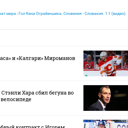
нат мира
:
Гол Кена Ограйеншека. Словения - Словакия. 1:1 (видео).
й
гаса» и «Калгари» Мироманов
 Стэнли Хара сбил бегуна во
 велосипеде
обный контракт с Игорем