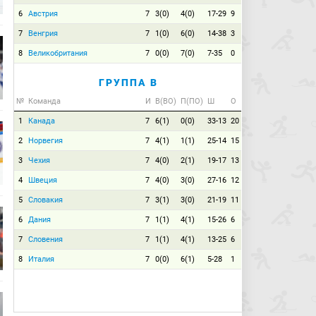
6
Австрия
7
3(0)
4(0)
17-29
9
7
Венгрия
7
1(0)
6(0)
14-38
3
8
Великобритания
7
0(0)
7(0)
7-35
0
ГРУППА B
№
Команда
И
В(ВО)
П(ПО)
Ш
О
1
Канада
7
6(1)
0(0)
33-13
20
2
Норвегия
7
4(1)
1(1)
25-14
15
3
Чехия
7
4(0)
2(1)
19-17
13
4
Швеция
7
4(0)
3(0)
27-16
12
5
Словакия
7
3(1)
3(0)
21-19
11
6
Дания
7
1(1)
4(1)
15-26
6
7
Словения
7
1(1)
4(1)
13-25
6
8
Италия
7
0(0)
6(1)
5-28
1