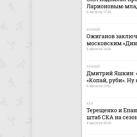
Ларионовым‑мл
6 августа 17:26
ХОККЕЙ
Ожиганов заключ
московским «Дина
6 августа 14:26
ХОККЕЙ
Дмитрий Яшкин: «
«Копай, руби». Ну
6 августа 13:51
КХЛ
Терещенко и Епа
штаб СКА на сезон
4 августа 20:03