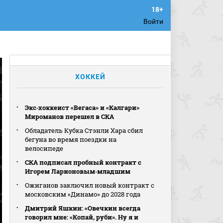
Войти
ХОККЕЙ
Экс‑хоккеист «Вегаса» и «Калгари»
Мироманов перешел в СКА
Обладатель Кубка Стэнли Хара сбил
бегуна во время поездки на
велосипеде
СКА подписал пробный контракт с
Игорем Ларионовым‑младшим
Ожиганов заключил новый контракт с
московским «Динамо» до 2028 года
Дмитрий Яшкин: «Овечкин всегда
говорил мне: «Копай, руби». Ну я и