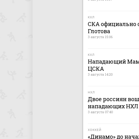
КХЛ
СКА официально о
Глотова
3 августа 15:06
КХЛ
Нападающий Мами
ЦСКА
3 августа 14:20
НХЛ
Двое россиян вош
нападающих НХЛ
3 августа 07:40
ХОККЕЙ
«Динамо» до нача