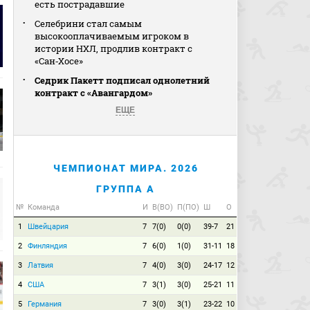
есть пострадавшие
Селебрини стал самым
высокооплачиваемым игроком в
истории НХЛ, продлив контракт с
«Сан‑Хосе»
Седрик Пакетт подписал однолетний
контракт с «Авангардом»
ЕЩЕ
ЧЕМПИОНАТ МИРА. 2026
ГРУППА A
№
Команда
И
В(ВО)
П(ПО)
Ш
О
1
Швейцария
7
7(0)
0(0)
39-7
21
2
Финляндия
7
6(0)
1(0)
31-11
18
3
Латвия
7
4(0)
3(0)
24-17
12
4
США
7
3(1)
3(0)
25-21
11
5
Германия
7
3(0)
3(1)
23-22
10