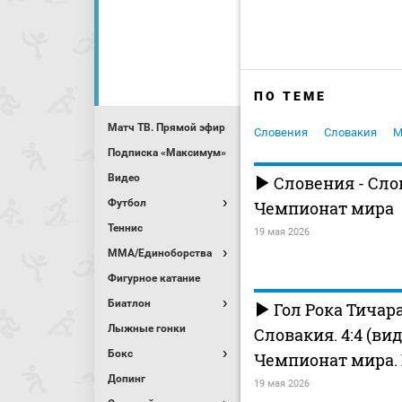
ПО ТЕМЕ
Матч ТВ. Прямой эфир
Словения
Словакия
М
Подписка «Максимум»
Видео
Словения - Сло
Футбол
Чемпионат мира
Теннис
19 мая 2026
MMA/Единоборства
Фигурное катание
Биатлон
Гол Рока Тичара
Лыжные гонки
Словакия. 4:4 (вид
Бокс
Чемпионат мира.
Допинг
19 мая 2026