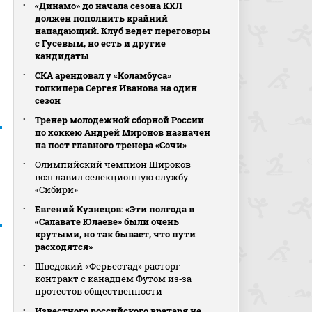
«Динамо» до начала сезона КХЛ
должен пополнить крайний
нападающий. Клуб ведет переговоры
с Гусевым, но есть и другие
кандидаты
СКА арендовал у «Коламбуса»
голкипера Сергея Иванова на один
сезон
Тренер молодежной сборной России
по хоккею Андрей Миронов назначен
на пост главного тренера «Сочи»
Олимпийский чемпион Широков
возглавил селекционную службу
«Сибири»
Евгений Кузнецов: «Эти полгода в
«Салавате Юлаеве» были очень
крутыми, но так бывает, что пути
расходятся»
Шведский «Ферьестад» расторг
контракт с канадцем Футом из‑за
протестов общественности
Известного российского вратаря не