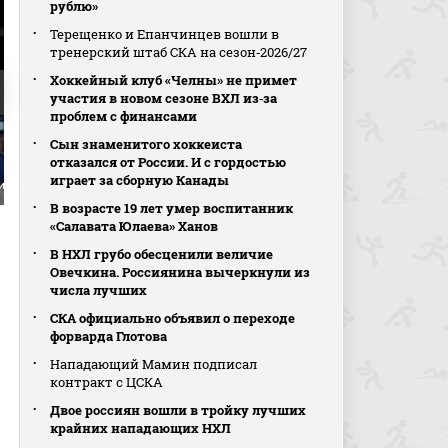
рублю»
Терещенко и Епанчинцев вошли в
тренерский штаб СКА на сезон‑2026/27
Хоккейный клуб «Челны» не примет
участия в новом сезоне ВХЛ из‑за
проблем с финансами
Сын знаменитого хоккеиста
отказался от России. И с гордостью
играет за сборную Канады
Филип Мешар
2:4. Мартин Фашко-Рудаш
3:4. Ян Дрозг
В возрасте 19 лет умер воспитанник
«Салавата Юлаева» Ханов
В НХЛ грубо обесценили величие
Овечкина. Россиянина вычеркнули из
числа лучших
СКА официально объявил о переходе
форварда Глотова
Нападающий Мамин подписал
контракт с ЦСКА
Двое россиян вошли в тройку лучших
крайних нападающих НХЛ