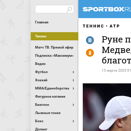
Главная
ТЕННИС
ATP
Руне 
Теннис
R
Медве
Матч ТВ. Прямой эфир
Y
Подписка «Максимум»
благо
Видео
15 марта 2025 01
Футбол
Хоккей
MMA/Единоборства
Фигурное катание
Биатлон
Лыжные гонки
Бокс
Допинг