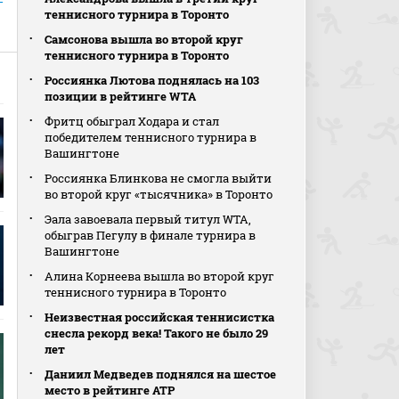
—
теннисного турнира в Торонто
Самсонова вышла во второй круг
теннисного турнира в Торонто
Россиянка Лютова поднялась на 103
позиции в рейтинге WTA
Фритц обыграл Ходара и стал
победителем теннисного турнира в
Вашингтоне
Россиянка Блинкова не смогла выйти
во второй круг «тысячника» в Торонто
Эала завоевала первый титул WTA,
обыграв Пегулу в финале турнира в
Вашингтоне
Алина Корнеева вышла во второй круг
теннисного турнира в Торонто
Неизвестная российская теннисистка
снесла рекорд века! Такого не было 29
лет
Даниил Медведев поднялся на шестое
место в рейтинге АТР