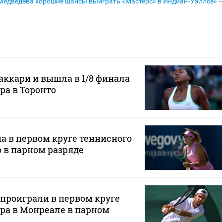
Медведева хорошие шансы выиграть «Мастерс» в Индиан‑Уэллсе» 
аккари и вышла в 1/8 финала
ра в Торонто
а в первом круге теннисного
о в парном разряде
 проиграли в первом круге
ра в Монреале в парном