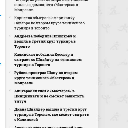
снялся с домашнего «Мастерса» в
Монреале
Корнеева обыграла американку
Наварро во втором круге теннисного
турнира в Торонто
Андреева победила Плишкову и
вышла в третий круг турнира в
Торонто
Калинская победила Кесслер и
сыграет со Шнайдер на теннисном
турнире в Торонто
Рублев проиграл Шану во втором
круге теннисного «Мастерса» в
Монреале
Алькарас снялся с «Мастерса» в
Цинциннати и не сможет защитить
титул
Диана Шнайдер вышла в третий круг
турнира в Торонто, где может сыграть
с Калинской
Александрова вышла в третий круг