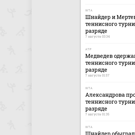
WTA
Шнайдер и Мертен
теннисного турни
разряде
7 августа 03:34
ATP
Медведев одержал
теннисного турни
разряде
7 августа 01:57
WTA
Александрова про
теннисного турни
разряде
7 августа 01:35
WTA
Шнайдер обыграл