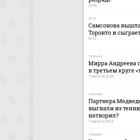
02:30
WTA
Самсонова вышла 
Торонто и сыграе
01:15
ТЕННИС
Мирра Андреева 
в третьем круге 
7 августа 22:58
ТЕННИС
Партнера Медведе
выгнали из тенни
натворил?
7 августа 20:13
ТЕННИС