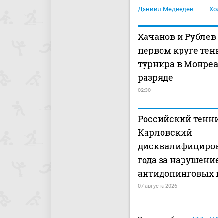
Даниил Медведев
Хо
Хачанов и Рублев
первом круге тен
турнира в Монреа
разряде
02:30
Российский тенн
Карловский
дисквалифициров
года за нарушени
антидопинговых 
07 августа 2026