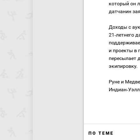
который он л
датчанин зая
Доходы с ау
21‑летнего д
поддерживае
и проекты в
пересылает д
экипировку.
Руне и Медв
Индиан‑Уэлл
ПО ТЕМЕ