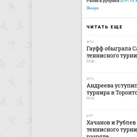
Ранее в рубрике
ATP
:
«У 
Янчук
ЧИТАТЬ ЕЩЕ
WTA
Гауфф обыграла С
теннисного турни
03:45
WTA
Андреева уступип
турнира в Торонт
03:02
ATP
Хачанов и Рублев
теннисного турни
разряде