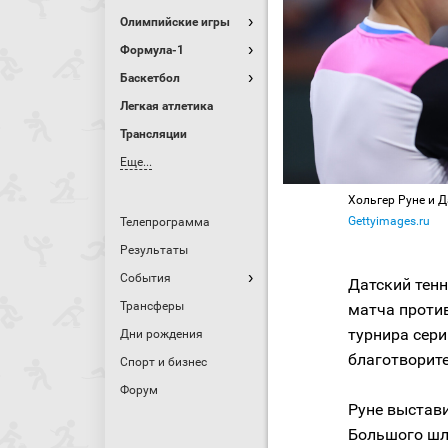
Олимпийские игры
Формула-1
Баскетбол
Легкая атлетика
Трансляции
Еще...
Хольгер Руне и 
Gettyimages.ru
Телепрограмма
Результаты
События
Датский тен
Трансферы
матча проти
турнира сери
Дни рождения
благотворите
Спорт и бизнес
Форум
Руне выстави
Большого шле