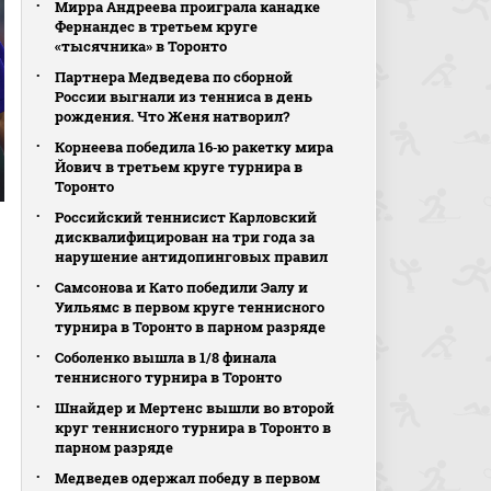
Мирра Андреева проиграла канадке
Фернандес в третьем круге
«тысячника» в Торонто
Партнера Медведева по сборной
России выгнали из тенниса в день
рождения. Что Женя натворил?
Корнеева победила 16‑ю ракетку мира
Йович в третьем круге турнира в
Торонто
Российский теннисист Карловский
дисквалифицирован на три года за
нарушение антидопинговых правил
Самсонова и Като победили Эалу и
Уильямс в первом круге теннисного
турнира в Торонто в парном разряде
Соболенко вышла в 1/8 финала
теннисного турнира в Торонто
Шнайдер и Мертенс вышли во второй
круг теннисного турнира в Торонто в
парном разряде
Медведев одержал победу в первом