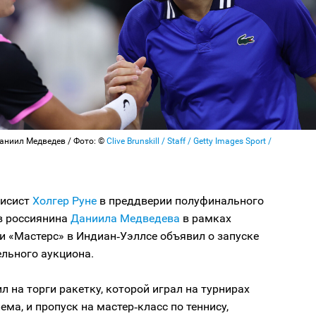
Даниил Медведев / Фото: ©
Clive Brunskill / Staff / Getty Images Sport /
нисист
Холгер Руне
в преддверии полуфинального
в россиянина
Даниила Медведева
в рамках
и «Мастерс» в Индиан‑Уэллсе объявил о запуске
льного аукциона.
л на торги ракетку, которой играл на турнирах
ма, и пропуск на мастер‑класс по теннису,