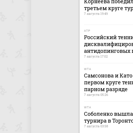
Корнеева победил
третьем круге ту
7 августа 19:49
ATP
Российский тенн
дисквалифицирова
антидопинговых 
7 августа 17:02
WTA
Самсонова и Като
первом круге тен
парном разряде
7 августа 05:26
WTA
Соболенко вышла 
турнира в Торонт
7 августа 03:58