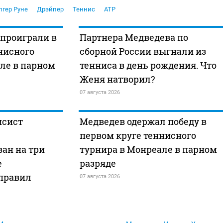
лгер Руне
Дрэйпер
Теннис
ATP
 проиграли в
Партнера Медведева по
нисного
сборной России выгнали из
ле в парном
тенниса в день рождения. Что
Женя натворил?
07 августа 2026
исист
Медведев одержал победу в
первом круге теннисного
ан на три
турнира в Монреале в парном
е
разряде
правил
07 августа 2026