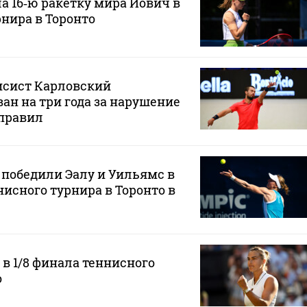
а 16‑ю ракетку мира Йович в
рнира в Торонто
исист Карловский
н на три года за нарушение
правил
 победили Эалу и Уильямс в
нисного турнира в Торонто в
в 1/8 финала теннисного
о