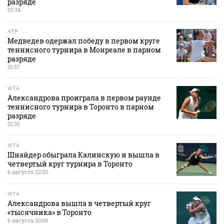
разряде
03:34
ATP
Медведев одержал победу в первом круге
теннисного турнира в Монреале в парном
разряде
01:57
WTA
Александрова проиграла в первом раунде
теннисного турнира в Торонто в парном
разряде
01:35
WTA
Шнайдер обыграла Калинскую и вышла в
четвертый круг турнира в Торонто
6 августа 22:20
WTA
Александрова вышла в четвертый круг
«тысячника» в Торонто
6 августа 20:08