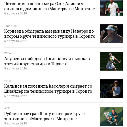
Четвертая ракетка мира Оже‑Аляссим
снялся с домашнего «Мастерса» в Монреале
6 августа 00:18
ТЕННИС
Корнеева обыграла американку Наварро во
втором круге теннисного турнира в Торонто
5 августа 23:34
WTA
Андреева победила Плишкову и вышла в
третий круг турнира в Торонто
5 августа 23:16
WTA
Калинская победила Кесслер и сыграет со
Шнайдер на теннисном турнире в Торонто
5 августа 03:47
ATP
Рублев проиграл Шану во втором круге
теннисного «Мастерса» в Монреале
5 августа 02:10