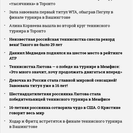
«тысячника» в Торонто
Эала завоевала первый титул WTA, обыграв Пегулу в
финале турнира в Вашингтоне
Алина Корнеева вышла во второй круг теннисного
турнира в Торонто
Неизвестная российская теннисистка снесла рекорд
века! Такого не было 29 лет
Даниил Медведев поднялся на шестое место в рейтинге
АТР
Теннисистка Лютова — о победе на турнире в Мемфисе:
«Это много значит, хочу продолжать двигаться вперед»
Девочка из России стала главной мировой сенсацией!
Завоевала титул уже в 16 лет!
Шестнадцатилетняя россиянка Лютова стала
победительницей теннисного турнира в Мемфисе
16-летняя россиянка сотворила чудо в США. О Кристине
говорит весь мир
Ходар и Фритц встретятся в финале теннисного турнира
в Вашингтоне