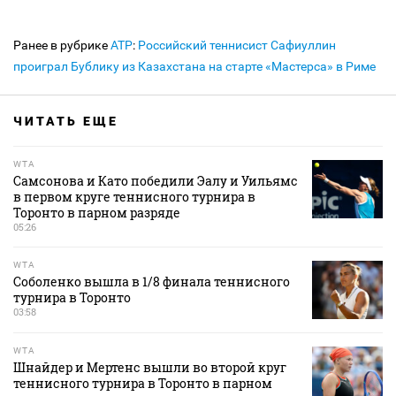
Ранее в рубрике
ATP
:
Российский теннисист Сафиуллин
проиграл Бублику из Казахстана на старте «Мастерса» в Риме
ЧИТАТЬ ЕЩЕ
WTA
Самсонова и Като победили Эалу и Уильямс
в первом круге теннисного турнира в
Торонто в парном разряде
05:26
WTA
Соболенко вышла в 1/8 финала теннисного
турнира в Торонто
03:58
WTA
Шнайдер и Мертенс вышли во второй круг
теннисного турнира в Торонто в парном