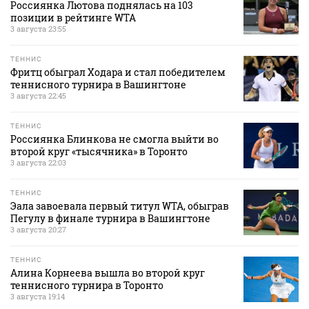
Россиянка Лютова поднялась на 103
позиции в рейтинге WTA
3 августа 23:55
ТЕННИС
Фритц обыграл Ходара и стал победителем
теннисного турнира в Вашингтоне
3 августа 22:45
ТЕННИС
Россиянка Блинкова не смогла выйти во
второй круг «тысячника» в Торонто
3 августа 22:03
ТЕННИС
Эала завоевала первый титул WTA, обыграв
Пегулу в финале турнира в Вашингтоне
3 августа 20:27
ТЕННИС
Алина Корнеева вышла во второй круг
теннисного турнира в Торонто
3 августа 19:14