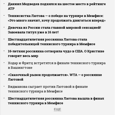
Даниил Медведев поднялся на шестое место в рейтинге
АТР
Теннисистка Лютова — о победе на турнире в Мемфисе:
«Это много значит, хочу продолжать двигаться вперед»
Девочка из России стала главной мировой сенсацией!
Завоевала титул уже в 16 лет!
Шестнадцатилетняя россиянка Лютова стала
победительницей теннисного турнира в Мемфисе
16-летняя россиянка сотворила чудо в США. О Кристине
говорит весь мир
Ходар и Фритц встретятся в финале теннисного турнира
в Вашингтоне
«Сказочный рывок продолжается». WTA — о россиянке
Лютовой
Видманова сыграет против Лютовой в финале
теннисного турнира в Мемфисе
Шестнадцатилетняя россиянка Лютова вышла в финал
теннисного турнира в Мемфисе
ЕЩЕ