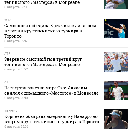
теннисного «Мастерса» в Монреале
6 августа 03:09
WTA
Самсонова победила Крейчикову и вышла
в третий круг теннисного турнира в
Торонто
6 августа 02:45
ATP
Зверев не смог выйти в третий круг
теннисного «Мастерса» в Монреале
6 августа 01:27
ATP
Четвертая ракетка мира Оже‑Аляссим
снялся с домашнего «Мастерса» в Монреале
6 августа 00:18
ТЕННИС
Корнеева обыграла американку Наварро во
втором круге теннисного турнира в Торонто
5 августа 23:34