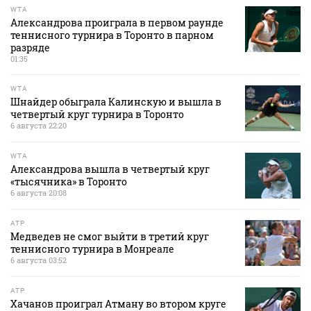
WTA
Александрова проиграла в первом раунде
теннисного турнира в Торонто в парном
разряде
01:35
WTA
Шнайдер обыграла Калинскую и вышла в
четвертый круг турнира в Торонто
6 августа 22:20
WTA
Александрова вышла в четвертый круг
«тысячника» в Торонто
6 августа 20:08
ATP
Медведев не смог выйти в третий круг
теннисного турнира в Монреале
6 августа 03:52
ATP
Хачанов проиграл Атману во втором круге