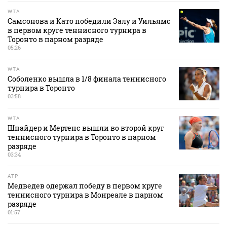
WTA
Самсонова и Като победили Эалу и Уильямс
в первом круге теннисного турнира в
Торонто в парном разряде
05:26
WTA
Соболенко вышла в 1/8 финала теннисного
турнира в Торонто
03:58
WTA
Шнайдер и Мертенс вышли во второй круг
теннисного турнира в Торонто в парном
разряде
03:34
ATP
Медведев одержал победу в первом круге
теннисного турнира в Монреале в парном
разряде
01:57