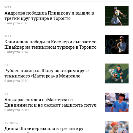
WTA
Андреева победила Плишкову и вышла в
третий круг турнира в Торонто
5 августа 23:16
WTA
Калинская победила Кесслер и сыграет со
Шнайдер на теннисном турнире в Торонто
5 августа 03:47
ATP
Рублев проиграл Шану во втором круге
теннисного «Мастерса» в Монреале
5 августа 02:10
ATP
Алькарас снялся с «Мастерса» в
Цинциннати и не сможет защитить титул
5 августа 02:00
ТЕННИС
Диана Шнайдер вышла в третий круг