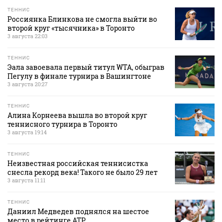
ТЕННИС
Россиянка Блинкова не смогла выйти во
второй круг «тысячника» в Торонто
3 августа 22:03
ТЕННИС
Эала завоевала первый титул WTA, обыграв
Пегулу в финале турнира в Вашингтоне
3 августа 20:27
ТЕННИС
Алина Корнеева вышла во второй круг
теннисного турнира в Торонто
3 августа 19:14
ТЕННИС
Неизвестная российская теннисистка
снесла рекорд века! Такого не было 29 лет
3 августа 11:11
ТЕННИС
Даниил Медведев поднялся на шестое
место в рейтинге АТР