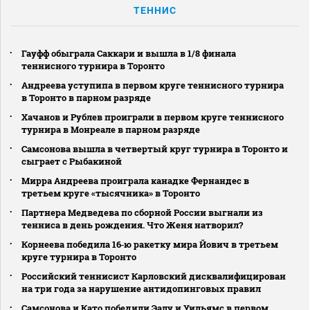
ТЕННИС
Гауфф обыграла Саккари и вышла в 1/8 финала
теннисного турнира в Торонто
Андреева уступипа в первом круге теннисного турнира
в Торонто в парном разряде
Хачанов и Рублев проиграли в первом круге теннисного
турнира в Монреале в парном разряде
Самсонова вышла в четвертый круг турнира в Торонто и
сыграет с Рыбакиной
Мирра Андреева проиграла канадке Фернандес в
третьем круге «тысячника» в Торонто
Партнера Медведева по сборной России выгнали из
тенниса в день рождения. Что Женя натворил?
Корнеева победила 16‑ю ракетку мира Йович в третьем
круге турнира в Торонто
Российский теннисист Карловский дисквалифицирован
на три года за нарушение антидопинговых правил
Самсонова и Като победили Эалу и Уильямс в первом