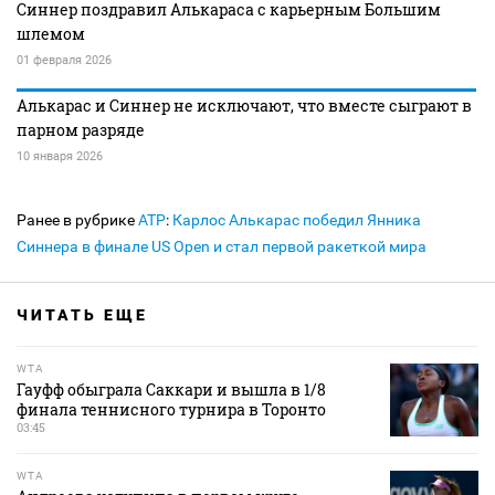
Синнер поздравил Алькараса с карьерным Большим
шлемом
01 февраля 2026
Алькарас и Синнер не исключают, что вместе сыграют в
парном разряде
10 января 2026
Ранее в рубрике
ATP
:
Карлос Алькарас победил Янника
Синнера в финале US Open и стал первой ракеткой мира
ЧИТАТЬ ЕЩЕ
WTA
Гауфф обыграла Саккари и вышла в 1/8
финала теннисного турнира в Торонто
03:45
WTA