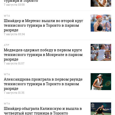
турнира в Торонто
7 августа 03:58
WTA
Шнайдер и Мертенс вышли во второй круг
теннисного турнира в Торонто в парном
разряде
7 августа 03:34
ATP
Медведев одержал победу в первом круге
теннисного турнира в Монреале в парном
разряде
7 августа 01:57
WTA
Александрова проиграла в первом раунде
теннисного турнира в Торонто в парном
разряде
7 августа 01:35
WTA
Шнайдер обыграла Калинскую и вышла в
четвертый круг турнира в Торонто