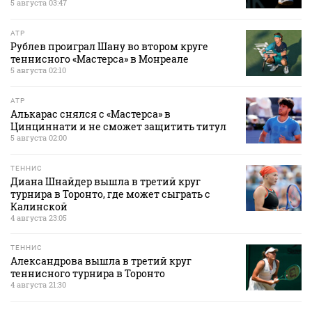
5 августа 03:47
ATP
Рублев проиграл Шану во втором круге
теннисного «Мастерса» в Монреале
5 августа 02:10
ATP
Алькарас снялся с «Мастерса» в
Цинциннати и не сможет защитить титул
5 августа 02:00
ТЕННИС
Диана Шнайдер вышла в третий круг
турнира в Торонто, где может сыграть с
Калинской
4 августа 23:05
ТЕННИС
Александрова вышла в третий круг
теннисного турнира в Торонто
4 августа 21:30