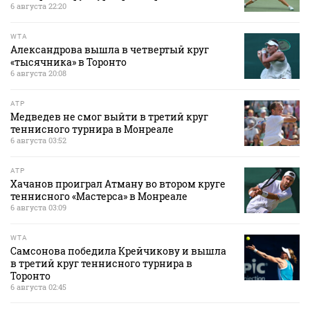
6 августа 22:20
WTA
Александрова вышла в четвертый круг
«тысячника» в Торонто
6 августа 20:08
ATP
Медведев не смог выйти в третий круг
теннисного турнира в Монреале
6 августа 03:52
ATP
Хачанов проиграл Атману во втором круге
теннисного «Мастерса» в Монреале
6 августа 03:09
WTA
Самсонова победила Крейчикову и вышла
в третий круг теннисного турнира в
Торонто
6 августа 02:45