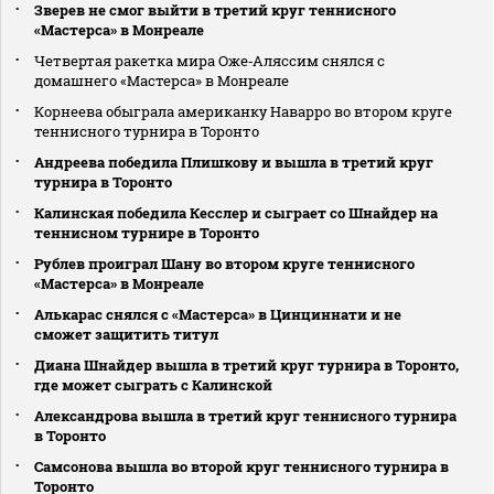
Зверев не смог выйти в третий круг теннисного
«Мастерса» в Монреале
Четвертая ракетка мира Оже‑Аляссим снялся с
домашнего «Мастерса» в Монреале
Корнеева обыграла американку Наварро во втором круге
теннисного турнира в Торонто
Андреева победила Плишкову и вышла в третий круг
турнира в Торонто
Калинская победила Кесслер и сыграет со Шнайдер на
теннисном турнире в Торонто
Рублев проиграл Шану во втором круге теннисного
«Мастерса» в Монреале
Алькарас снялся с «Мастерса» в Цинциннати и не
сможет защитить титул
Диана Шнайдер вышла в третий круг турнира в Торонто,
где может сыграть с Калинской
Александрова вышла в третий круг теннисного турнира
в Торонто
Самсонова вышла во второй круг теннисного турнира в
Торонто