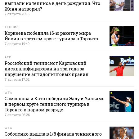
выгнали из тенниса в день рождения. Что
Женя натворил?
7 августа 20:13
ТЕННИС
Корнеева победила 16‑ю ракетку мира
Йович в третьем круге турнира в Торонто
7 августа 19:49
ATP
Российский теннисист Карловский
дисквалифицирован на три года за
нарушение антидопинговых правил
7 августа 17:02
WTA
Самсонова и Като победили Эалу и Уильямс
в первом круге теннисного турнира в
Торонто в парном разряде
7 августа 05:26
WTA
Соболенко вышла в 1/8 финала теннисного