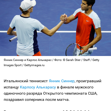
Янник Синнер и Карлос Алькарас / Фото: © Sarah Stier / Staff / Getty
Images Sport / Gettyimages.ru
Итальянский теннисист
Янник Синнер
, проигравший
испанцу
Карлосу Алькарасу
в финале мужского
одиночного разряда Открытого чемпионата США,
поздравил соперника после матча.