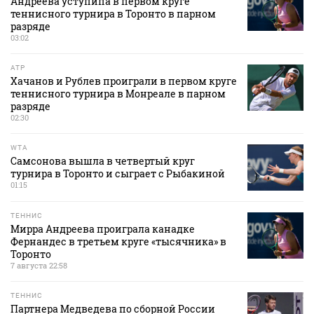
Андреева уступипа в первом круге
теннисного турнира в Торонто в парном
разряде
03:02
ATP
Хачанов и Рублев проиграли в первом круге
теннисного турнира в Монреале в парном
разряде
02:30
WTA
Самсонова вышла в четвертый круг
турнира в Торонто и сыграет с Рыбакиной
01:15
ТЕННИС
Мирра Андреева проиграла канадке
Фернандес в третьем круге «тысячника» в
Торонто
7 августа 22:58
ТЕННИС
Партнера Медведева по сборной России