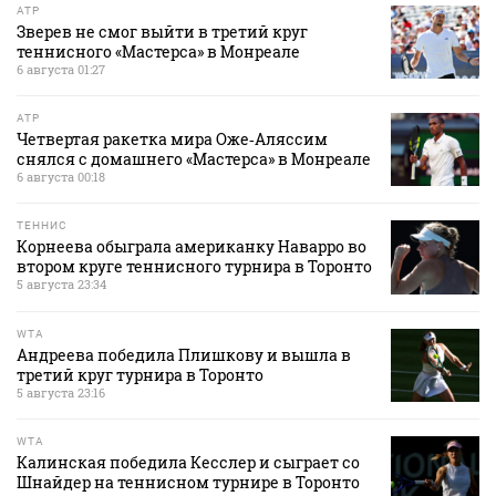
ATP
Зверев не смог выйти в третий круг
теннисного «Мастерса» в Монреале
6 августа 01:27
ATP
Четвертая ракетка мира Оже‑Аляссим
снялся с домашнего «Мастерса» в Монреале
6 августа 00:18
ТЕННИС
Корнеева обыграла американку Наварро во
втором круге теннисного турнира в Торонто
5 августа 23:34
WTA
Андреева победила Плишкову и вышла в
третий круг турнира в Торонто
5 августа 23:16
WTA
Калинская победила Кесслер и сыграет со
Шнайдер на теннисном турнире в Торонто