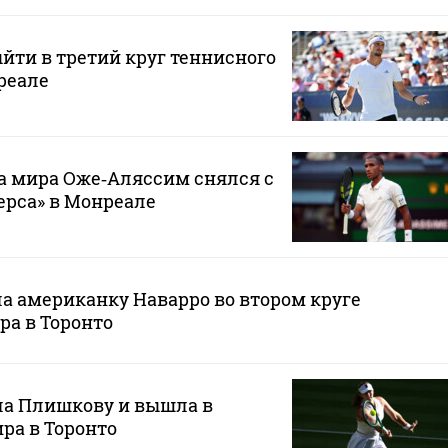
ыйти в третий круг теннисного
реале
а мира Оже‑Аляссим снялся с
ерса» в Монреале
а американку Наварро во втором круге
ра в Торонто
ла Плишкову и вышла в
ира в Торонто