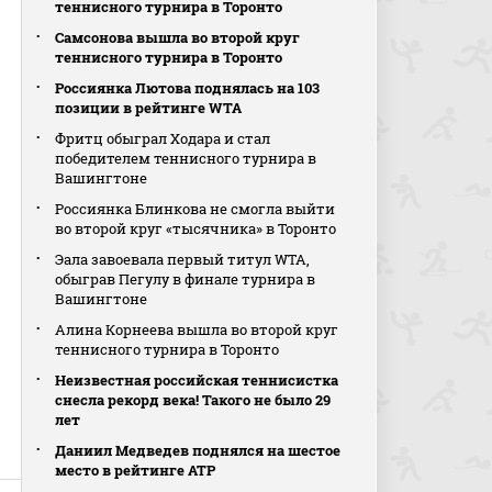
теннисного турнира в Торонто
Самсонова вышла во второй круг
теннисного турнира в Торонто
Россиянка Лютова поднялась на 103
позиции в рейтинге WTA
Фритц обыграл Ходара и стал
победителем теннисного турнира в
Вашингтоне
Россиянка Блинкова не смогла выйти
во второй круг «тысячника» в Торонто
Эала завоевала первый титул WTA,
обыграв Пегулу в финале турнира в
Вашингтоне
Алина Корнеева вышла во второй круг
теннисного турнира в Торонто
Неизвестная российская теннисистка
снесла рекорд века! Такого не было 29
лет
Даниил Медведев поднялся на шестое
место в рейтинге АТР