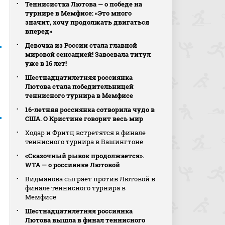
Теннисистка Лютова — о победе на
турнире в Мемфисе: «Это много
значит, хочу продолжать двигаться
вперед»
Девочка из России стала главной
мировой сенсацией! Завоевала титул
уже в 16 лет!
Шестнадцатилетняя россиянка
Лютова стала победительницей
теннисного турнира в Мемфисе
16-летняя россиянка сотворила чудо в
США. О Кристине говорит весь мир
Ходар и Фритц встретятся в финале
теннисного турнира в Вашингтоне
«Сказочный рывок продолжается».
WTA — о россиянке Лютовой
Видманова сыграет против Лютовой в
финале теннисного турнира в
Мемфисе
Шестнадцатилетняя россиянка
Лютова вышла в финал теннисного