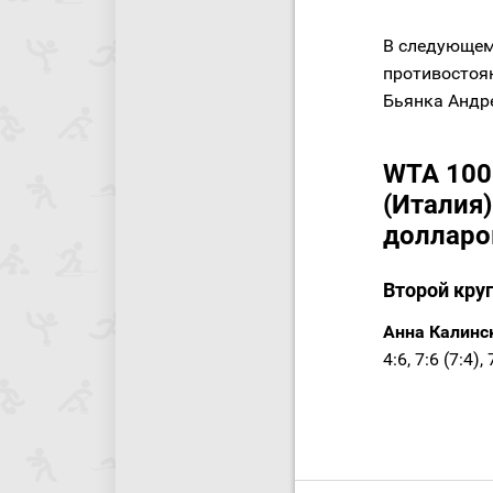
В следующем
противостоян
Бьянка Андре
WTA 1000.
(Италия)
долларо
Второй кру
Анна Калинск
4:6, 7:6 (7:4),