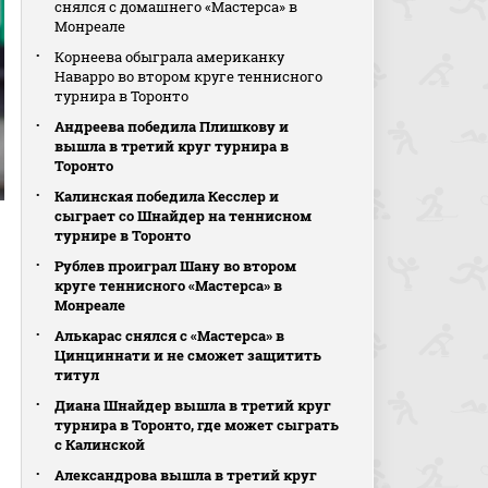
снялся с домашнего «Мастерса» в
Монреале
Корнеева обыграла американку
Наварро во втором круге теннисного
турнира в Торонто
Андреева победила Плишкову и
вышла в третий круг турнира в
Торонто
Калинская победила Кесслер и
сыграет со Шнайдер на теннисном
турнире в Торонто
Рублев проиграл Шану во втором
круге теннисного «Мастерса» в
Монреале
Алькарас снялся с «Мастерса» в
Цинциннати и не сможет защитить
титул
Диана Шнайдер вышла в третий круг
турнира в Торонто, где может сыграть
с Калинской
Александрова вышла в третий круг