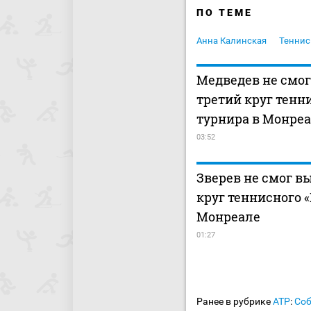
ПО ТЕМЕ
Анна Калинская
Теннис
Медведев не смог
третий круг тенн
турнира в Монре
03:52
Зверев не смог в
круг теннисного 
Монреале
01:27
Ранее в рубрике
ATP
:
Соб