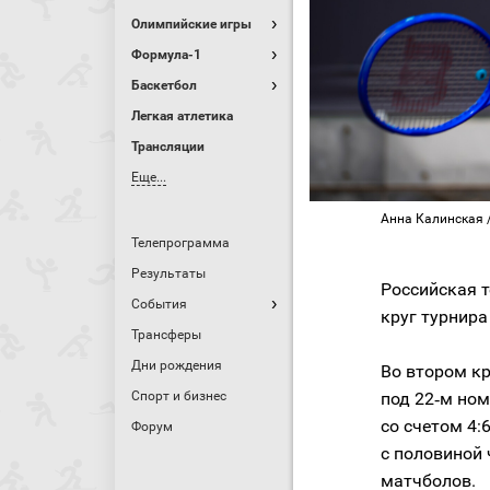
Олимпийские игры
Формула-1
Баскетбол
Легкая атлетика
Трансляции
Еще...
Анна Калинская / 
Телепрограмма
Результаты
Российская 
События
круг турнира
Трансферы
Дни рождения
Во втором кр
Спорт и бизнес
под 22‑м ном
со счетом 4:6
Форум
с половиной 
матчболов.