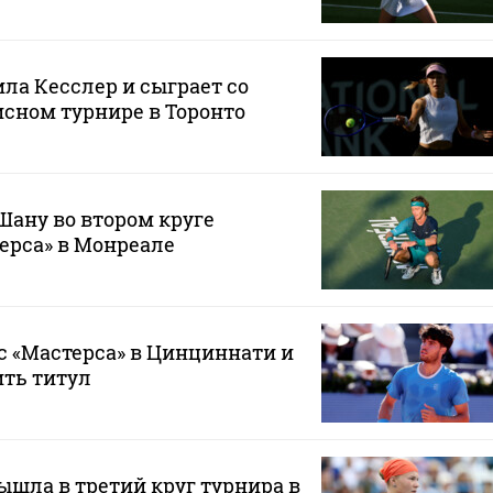
ла Кесслер и сыграет со
сном турнире в Торонто
Шану во втором круге
ерса» в Монреале
с «Мастерса» в Цинциннати и
ить титул
шла в третий круг турнира в