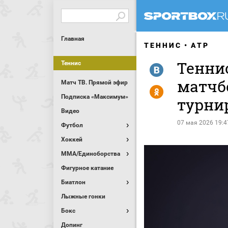
Главная
ТЕННИС
ATP
Тенни
Теннис
R
матчб
Матч ТВ. Прямой эфир
Y
Подписка «Максимум»
турни
Видео
07 мая 2026 19:4
Футбол
Хоккей
MMA/Единоборства
Фигурное катание
Биатлон
Лыжные гонки
Бокс
Допинг