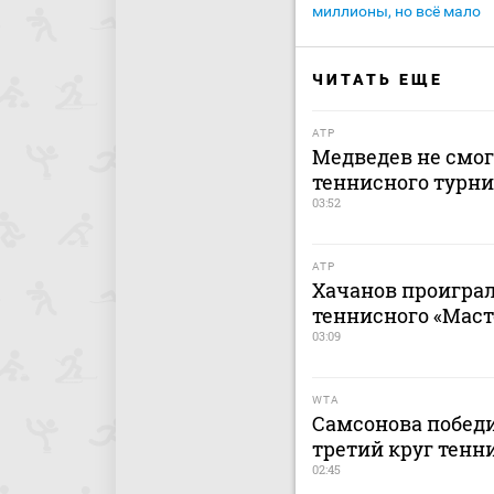
миллионы, но всё мало
ЧИТАТЬ ЕЩЕ
ATP
Медведев не смог
теннисного турни
03:52
ATP
Хачанов проиграл
теннисного «Маст
03:09
WTA
Самсонова побед
третий круг тенн
02:45