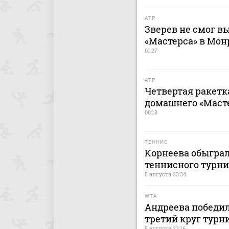
ATP
Зверев не смог в
«Мастерса» в Мон
01:27
ATP
Четвертая ракетк
домашнего «Маст
00:18
ТЕННИС
Корнеева обыграл
теннисного турни
5 августа 23:34
WTA
Андреева победи
третий круг турн
5 августа 23:16