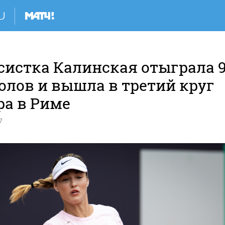
систка Калинская отыграла 
олов и вышла в третий круг
ра в Риме
7