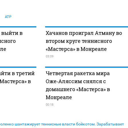
ATP
 выйти в
Хачанов проиграл Атману во
исного
втором круге теннисного
але
«Мастерса» в Монреале
03:09
ыйти в третий
Четвертая ракетка мира
«Мастерса» в
Оже‑Аляссим снялся с
домашнего «Мастерса» в
Монреале
00:18
оленко шантажирует теннисные власти бойкотом. Зарабатывает