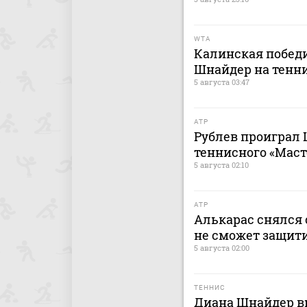
WTA
Калинская победи
Шнайдер на тенни
5 августа 03:47
ATP
Рублев проиграл 
теннисного «Маст
5 августа 02:10
ATP
Алькарас снялся 
не сможет защит
5 августа 02:00
ТЕННИС
Диана Шнайдер вы