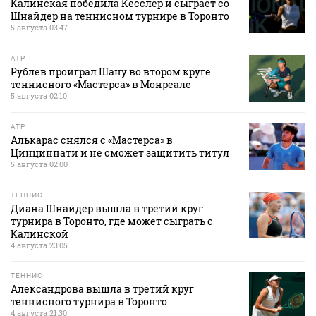
Калинская победила Кесслер и сыграет со
Шнайдер на теннисном турнире в Торонто
5 августа 03:47
ATP
Рублев проиграл Шану во втором круге
теннисного «Мастерса» в Монреале
5 августа 02:10
ATP
Алькарас снялся с «Мастерса» в
Цинциннати и не сможет защитить титул
5 августа 02:00
ТЕННИС
Диана Шнайдер вышла в третий круг
турнира в Торонто, где может сыграть с
Калинской
4 августа 23:05
ТЕННИС
Александрова вышла в третий круг
теннисного турнира в Торонто
4 августа 21:30