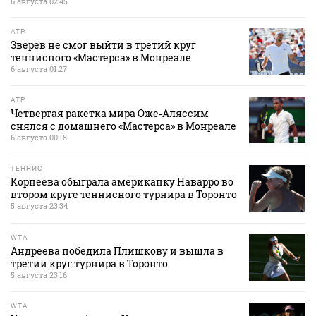
6 августа 02:45
ATP
Зверев не смог выйти в третий круг
теннисного «Мастерса» в Монреале
6 августа 01:27
ATP
Четвертая ракетка мира Оже‑Аляссим
снялся с домашнего «Мастерса» в Монреале
6 августа 00:18
ТЕННИС
Корнеева обыграла американку Наварро во
втором круге теннисного турнира в Торонто
5 августа 23:34
WTA
Андреева победила Плишкову и вышла в
третий круг турнира в Торонто
5 августа 23:16
WTA