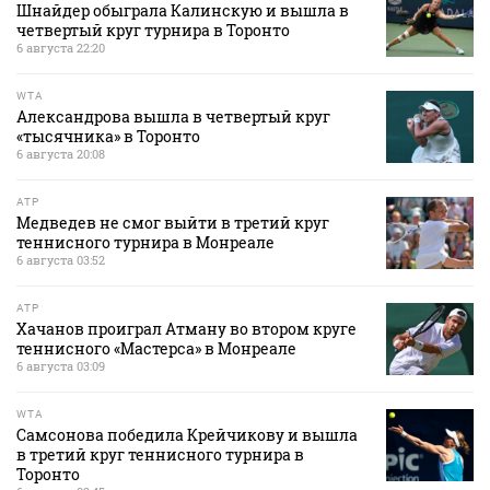
Шнайдер обыграла Калинскую и вышла в
четвертый круг турнира в Торонто
6 августа 22:20
WTA
Александрова вышла в четвертый круг
«тысячника» в Торонто
6 августа 20:08
ATP
Медведев не смог выйти в третий круг
теннисного турнира в Монреале
6 августа 03:52
ATP
Хачанов проиграл Атману во втором круге
теннисного «Мастерса» в Монреале
6 августа 03:09
WTA
Самсонова победила Крейчикову и вышла
в третий круг теннисного турнира в
Торонто