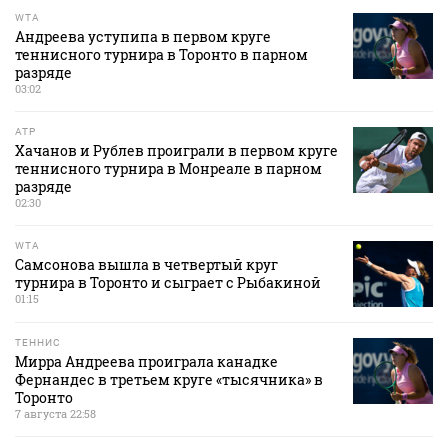
WTA
Андреева уступипа в первом круге
теннисного турнира в Торонто в парном
разряде
03:02
ATP
Хачанов и Рублев проиграли в первом круге
теннисного турнира в Монреале в парном
разряде
02:30
WTA
Самсонова вышла в четвертый круг
турнира в Торонто и сыграет с Рыбакиной
01:15
ТЕННИС
Мирра Андреева проиграла канадке
Фернандес в третьем круге «тысячника» в
Торонто
7 августа 22:58