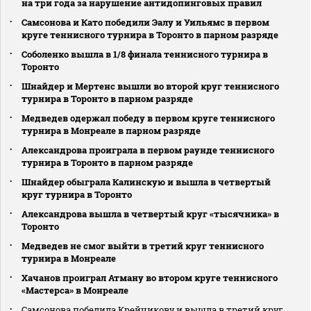
на три года за нарушение антидопинговых правил
Самсонова и Като победили Эалу и Уильямс в первом
круге теннисного турнира в Торонто в парном разряде
Соболенко вышла в 1/8 финала теннисного турнира в
Торонто
Шнайдер и Мертенс вышли во второй круг теннисного
турнира в Торонто в парном разряде
Медведев одержал победу в первом круге теннисного
турнира в Монреале в парном разряде
Александрова проиграла в первом раунде теннисного
турнира в Торонто в парном разряде
Шнайдер обыграла Калинскую и вышла в четвертый
круг турнира в Торонто
Александрова вышла в четвертый круг «тысячника» в
Торонто
Медведев не смог выйти в третий круг теннисного
турнира в Монреале
Хачанов проиграл Атману во втором круге теннисного
«Мастерса» в Монреале
Самсонова победила Крейчикову и вышла в третий круг