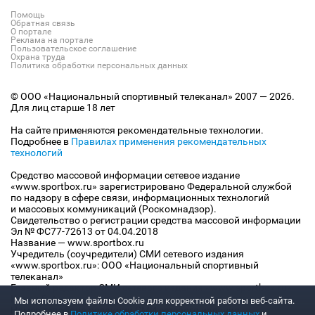
Помощь
Обратная связь
О портале
Реклама на портале
Пользовательское соглашение
Охрана труда
Политика обработки персональных данных
© ООО «Национальный спортивный телеканал» 2007 — 2026.
Для лиц старше 18 лет
На сайте применяются рекомендательные технологии.
Подробнее в
Правилах применения рекомендательных
технологий
Средство массовой информации сетевое издание
«www.sportbox.ru» зарегистрировано Федеральной службой
по надзору в сфере связи, информационных технологий
и массовых коммуникаций (Роскомнадзор).
Свидетельство о регистрации средства массовой информации
Эл № ФС77-72613 от 04.04.2018
Название — www.sportbox.ru
Учредитель (соучредители) СМИ сетевого издания
«www.sportbox.ru»: ООО «Национальный спортивный
телеканал»
Главный редактор СМИ сетевого издания «www.sportbox.ru»:
Конов В.А.
Мы используем файлы Сookie для корректной работы веб-сайта.
Номер телефона редакции СМИ сетевого издания
Подробнее в
Политике обработки персональных данных
и