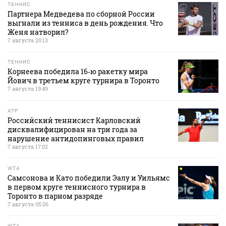
ТЕННИС
Партнера Медведева по сборной России
выгнали из тенниса в день рождения. Что
Женя натворил?
7 августа 20:13
ТЕННИС
Корнеева победила 16‑ю ракетку мира
Йович в третьем круге турнира в Торонто
7 августа 19:49
ATP
Российский теннисист Карловский
дисквалифицирован на три года за
нарушение антидопинговых правил
7 августа 17:02
WTA
Самсонова и Като победили Эалу и Уильямс
в первом круге теннисного турнира в
Торонто в парном разряде
7 августа 05:26
WTA