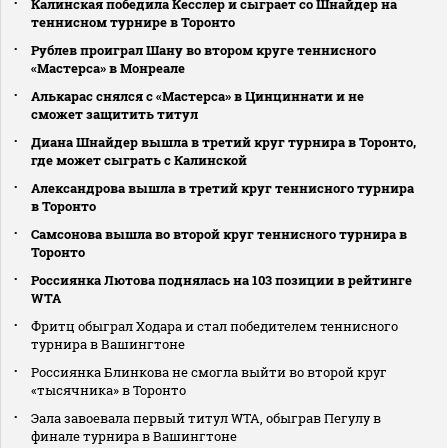
Калинская победила Кесслер и сыграет со Шнайдер на
теннисном турнире в Торонто
Рублев проиграл Шану во втором круге теннисного
«Мастерса» в Монреале
Алькарас снялся с «Мастерса» в Цинциннати и не
сможет защитить титул
Диана Шнайдер вышла в третий круг турнира в Торонто,
где может сыграть с Калинской
Александрова вышла в третий круг теннисного турнира
в Торонто
Самсонова вышла во второй круг теннисного турнира в
Торонто
Россиянка Лютова поднялась на 103 позиции в рейтинге
WTA
Фритц обыграл Ходара и стал победителем теннисного
турнира в Вашингтоне
Россиянка Блинкова не смогла выйти во второй круг
«тысячника» в Торонто
Эала завоевала первый титул WTA, обыграв Пегулу в
финале турнира в Вашингтоне