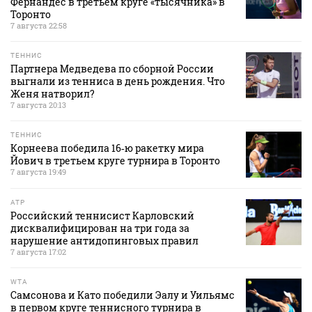
Фернандес в третьем круге «тысячника» в
Торонто
7 августа 22:58
ТЕННИС
Партнера Медведева по сборной России
выгнали из тенниса в день рождения. Что
Женя натворил?
7 августа 20:13
ТЕННИС
Корнеева победила 16‑ю ракетку мира
Йович в третьем круге турнира в Торонто
7 августа 19:49
ATP
Российский теннисист Карловский
дисквалифицирован на три года за
нарушение антидопинговых правил
7 августа 17:02
WTA
Самсонова и Като победили Эалу и Уильямс
в первом круге теннисного турнира в