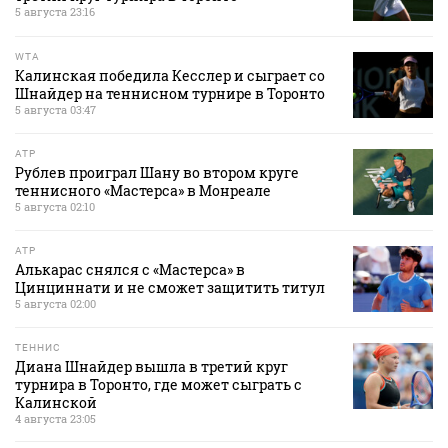
5 августа 23:16
WTA
Калинская победила Кесслер и сыграет со
Шнайдер на теннисном турнире в Торонто
5 августа 03:47
ATP
Рублев проиграл Шану во втором круге
теннисного «Мастерса» в Монреале
5 августа 02:10
ATP
Алькарас снялся с «Мастерса» в
Цинциннати и не сможет защитить титул
5 августа 02:00
ТЕННИС
Диана Шнайдер вышла в третий круг
турнира в Торонто, где может сыграть с
Калинской
4 августа 23:05