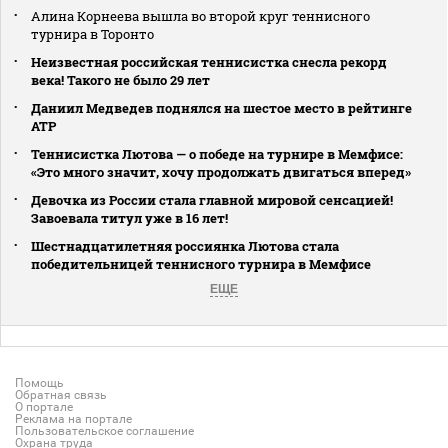
Алина Корнеева вышла во второй круг теннисного
турнира в Торонто
Неизвестная российская теннисистка снесла рекорд
века! Такого не было 29 лет
Даниил Медведев поднялся на шестое место в рейтинге
АТР
Теннисистка Лютова — о победе на турнире в Мемфисе:
«Это много значит, хочу продолжать двигаться вперед»
Девочка из России стала главной мировой сенсацией!
Завоевала титул уже в 16 лет!
Шестнадцатилетняя россиянка Лютова стала
победительницей теннисного турнира в Мемфисе
ЕЩЕ
Помощь
Обратная связь
О портале
Реклама на портале
Пользовательское соглашение
Охрана труда