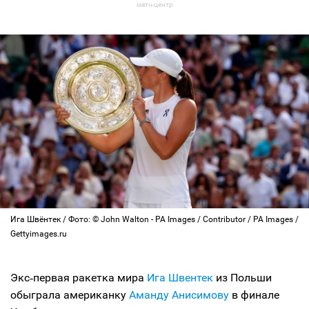
Ига Швёнтек / Фото: © John Walton - PA Images / Contributor / PA Images /
Gettyimages.ru
Экс‑первая ракетка мира
Ига Швентек
из Польши
обыграла американку
Аманду Анисимову
в финале