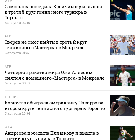
WTA
Самсонова победила Крейчикову и вышла
в третий круг теннисного турнира в
Торонто
6 августа 02:45
ATP
Зверев не смог выйти в третий круг
теннисного «Мастерса» в Монреале
6 августа 01:27
ATP
Четвертая ракетка мира Оже‑Аляссим
снялся с домашнего «Мастерса» в Монреале
6 августа 00:18
ТЕННИС
Корнеева обыграла американку Наварро во
втором круге теннисного турнира в Торонто
5 августа 23:34
WTA
Андреева победила Плишкову и вышла в
третий круг турнира в Торонто