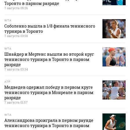
Торонто в парном разряде
7 августа 05:26
WTA
Соболенко вышла в 1/8 финала теннисного
турнира в Торонто
7 августа 03:58
WTA
Шнайдер и Мертенс вышли во второй круг
теннисного турнира в Торонто в парном
разряде
7 августа 03:34
ATP
Медведев одержал победу в первом круге
теннисного турнира в Монреале в парном
разряде
7 августа 01:57
WTA
Александрова проиграла в первом раунде
теннисного турнира в Торонто в парном