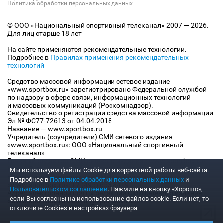
Политика обработки персональных данных
© ООО «Национальный спортивный телеканал» 2007 — 2026.
Для лиц старше 18 лет
На сайте применяются рекомендательные технологии.
Подробнее в
Правилах применения рекомендательных
технологий
Средство массовой информации сетевое издание
«www.sportbox.ru» зарегистрировано Федеральной службой
по надзору в сфере связи, информационных технологий
и массовых коммуникаций (Роскомнадзор).
Свидетельство о регистрации средства массовой информации
Эл № ФС77-72613 от 04.04.2018
Название — www.sportbox.ru
Учредитель (соучредители) СМИ сетевого издания
«www.sportbox.ru»: ООО «Национальный спортивный
телеканал»
Главный редактор СМИ сетевого издания «www.sportbox.ru»:
Конов В.А.
Мы используем файлы Сookie для корректной работы веб-сайта.
Номер телефона редакции СМИ сетевого издания
Подробнее в
Политике обработки персональных данных
и
«www.sportbox.ru»: +7 (495) 653 8419
Пользовательском соглашении
. Нажмите на кнопку «Хорошо»,
Адрес электронной почты редакции СМИ сетевого издания
если Вы согласны на использование файлов cookie. Если нет, то
«www.sportbox.ru»: editor@sportbox.ru
отключите Cookies в настройках браузера