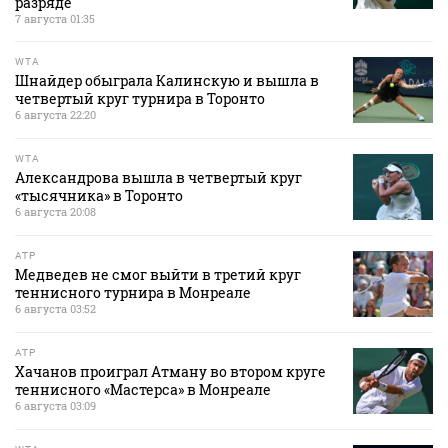
разряде
7 августа 01:35
WTA
Шнайдер обыграла Калинскую и вышла в
четвертый круг турнира в Торонто
6 августа 22:20
WTA
Александрова вышла в четвертый круг
«тысячника» в Торонто
6 августа 20:08
ATP
Медведев не смог выйти в третий круг
теннисного турнира в Монреале
6 августа 03:52
ATP
Хачанов проиграл Атману во втором круге
теннисного «Мастерса» в Монреале
6 августа 03:09