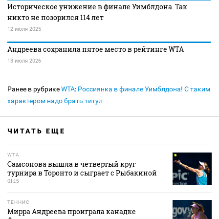
Историческое унижение в финале Уимблдона. Так
никто не позорился 114 лет
12 июля 2025
Андреева сохранила пятое место в рейтинге WTA
13 июля 2026
Ранее в рубрике
WTA
:
Россиянка в финале Уимблдона! С таким
характером надо брать титул
ЧИТАТЬ ЕЩЕ
WTA
Самсонова вышла в четвертый круг
турнира в Торонто и сыграет с Рыбакиной
01:15
ТЕННИС
Мирра Андреева проиграла канадке