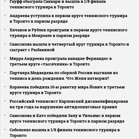
Гауфф обыграла Саккари и вышла в 1/8 финала
теннисного турнира в Торонто
Андреева уступипа в первом круге теннисного турнира
в Торонто в парном разряде
Хачанов и Рублев проиграли в первом круге теннисного
турнира в Монреале в парном разряде
Самсонова вышла в четвертый круг турнира в Торонто и
сыграет с Рыбакиной
Мирра Андреева проиграла канадке Фернандес в
третьем круге «тысячника» в Торонто
Партнера Медведева по сборной России выгнали из
тенниса в день рождения. Что Женя натворил?
Корнеева победила 16‑ю ракетку мира Йович в третьем
круге турнира в Торонто
Российский теннисист Карловский дисквалифицирован
на три года за нарушение антидопинговых правил
Самсонова и Като победили Эалу и Уильямс в первом
круге теннисного турнира в Торонто в парном разряде
Соболенко вышла в 1/8 финала теннисного турнира в
Торонто