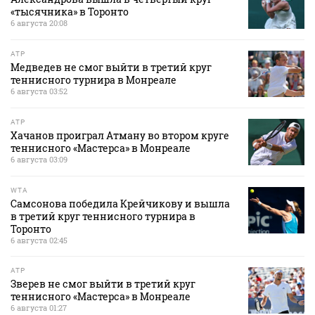
«тысячника» в Торонто
6 августа 20:08
ATP
Медведев не смог выйти в третий круг
теннисного турнира в Монреале
6 августа 03:52
ATP
Хачанов проиграл Атману во втором круге
теннисного «Мастерса» в Монреале
6 августа 03:09
WTA
Самсонова победила Крейчикову и вышла
в третий круг теннисного турнира в
Торонто
6 августа 02:45
ATP
Зверев не смог выйти в третий круг
теннисного «Мастерса» в Монреале
6 августа 01:27