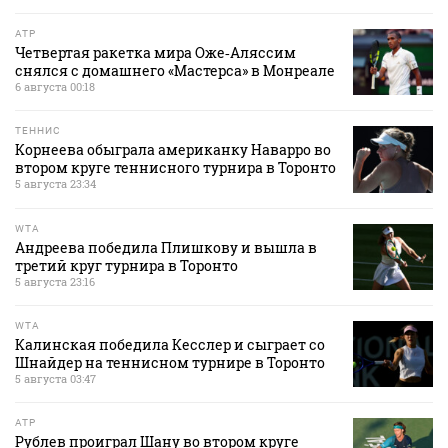
ATP
Четвертая ракетка мира Оже‑Аляссим
снялся с домашнего «Мастерса» в Монреале
6 августа 00:18
ТЕННИС
Корнеева обыграла американку Наварро во
втором круге теннисного турнира в Торонто
5 августа 23:34
WTA
Андреева победила Плишкову и вышла в
третий круг турнира в Торонто
5 августа 23:16
WTA
Калинская победила Кесслер и сыграет со
Шнайдер на теннисном турнире в Торонто
5 августа 03:47
ATP
Рублев проиграл Шану во втором круге