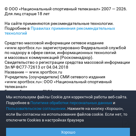
© ООО «Национальный спортивный телеканал» 2007 — 2026.
Для лиц старше 18 лет
На сайте применяются рекомендательные технологии.
Подробнее в
Правилах применения рекомендательных
технологий
Средство массовой информации сетевое издание
«www.sportbox.ru» зарегистрировано Федеральной службой
по надзору в сфере связи, информационных технологий
и массовых коммуникаций (Роскомнадзор).
Свидетельство о регистрации средства массовой информации
Эл № ФС77-72613 от 04.04.2018
Название — www.sportbox.ru
Учредитель (соучредители) СМИ сетевого издания
«www.sportbox.ru»: ООО «Национальный спортивный
телеканал»
Главный редактор СМИ сетевого издания «www.sportbox.ru»:
Конов В.А.
Мы используем файлы Сookie для корректной работы веб-сайта.
Номер телефона редакции СМИ сетевого издания
Подробнее в
Политике обработки персональных данных
и
«www.sportbox.ru»: +7 (495) 653 8419
Пользовательском соглашении
. Нажмите на кнопку «Хорошо»,
Адрес электронной почты редакции СМИ сетевого издания
если Вы согласны на использование файлов cookie. Если нет, то
«www.sportbox.ru»: editor@sportbox.ru
отключите Cookies в настройках браузера
Хорошо