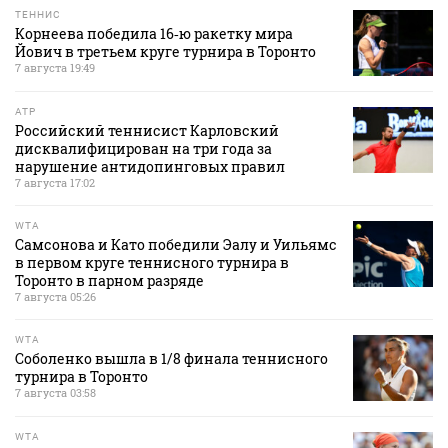
ТЕННИС
Корнеева победила 16‑ю ракетку мира
Йович в третьем круге турнира в Торонто
7 августа 19:49
ATP
Российский теннисист Карловский
дисквалифицирован на три года за
нарушение антидопинговых правил
7 августа 17:02
WTA
Самсонова и Като победили Эалу и Уильямс
в первом круге теннисного турнира в
Торонто в парном разряде
7 августа 05:26
WTA
Соболенко вышла в 1/8 финала теннисного
турнира в Торонто
7 августа 03:58
WTA