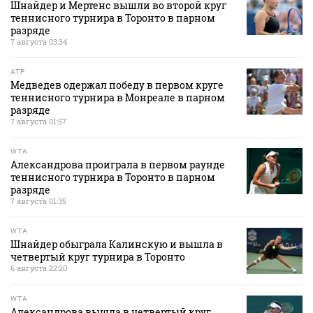
Шнайдер и Мертенс вышли во второй круг
теннисного турнира в Торонто в парном
разряде
7 августа 03:34
ATP
Медведев одержал победу в первом круге
теннисного турнира в Монреале в парном
разряде
7 августа 01:57
WTA
Александрова проиграла в первом раунде
теннисного турнира в Торонто в парном
разряде
7 августа 01:35
WTA
Шнайдер обыграла Калинскую и вышла в
четвертый круг турнира в Торонто
6 августа 22:20
WTA
Александрова вышла в четвертый круг