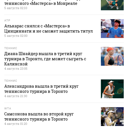
теннисного «Мастерса» в Монреале
5 августа 02:10
ATP
Алькарас снялся с «Мастерса» в
Цинциннати и не сможет защитить титул
5 августа 02:00
ТЕННИС
Диана Шнайдер вышла в третий круг
турнира в Торонто, где может сыграть с
Калинской
4 августа 23:05
ТЕННИС
Александрова вышла в третий круг
теннисного турнира в Торонто
4 августа 21:30
WTA
Самсонова вышла во второй круг
теннисного турнира в Торонто
4 августа 01:20