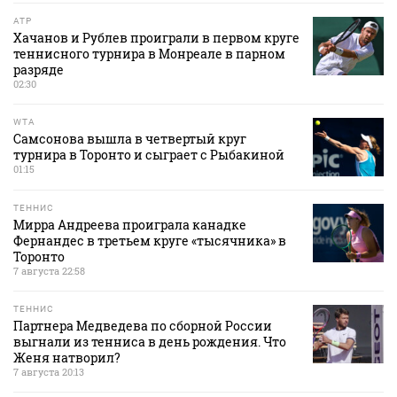
ATP
Хачанов и Рублев проиграли в первом круге
теннисного турнира в Монреале в парном
разряде
02:30
WTA
Самсонова вышла в четвертый круг
турнира в Торонто и сыграет с Рыбакиной
01:15
ТЕННИС
Мирра Андреева проиграла канадке
Фернандес в третьем круге «тысячника» в
Торонто
7 августа 22:58
ТЕННИС
Партнера Медведева по сборной России
выгнали из тенниса в день рождения. Что
Женя натворил?
7 августа 20:13