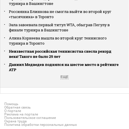
турнира в Вашингтоне
Россиянка Блинкова не смогла выйти во второй круг
«тысячника» в Торонто
Эала завоевала первый титул WTA, обыграв Пегулу в
финале турнира в Вашингтоне
Алина Корнеева вышла во второй круг теннисного
турнира в Торонто
Неизвестная российская теннисистка снесла рекорд
века! Такого не было 29 лет
Даниил Медведев поднялся на шестое место в рейтинге
АТР
ЕЩЕ
Помощь
Обратная связь
О портале
Реклама на портале
Пользовательское соглашение
Охрана труда
Политика обработки персональных данных