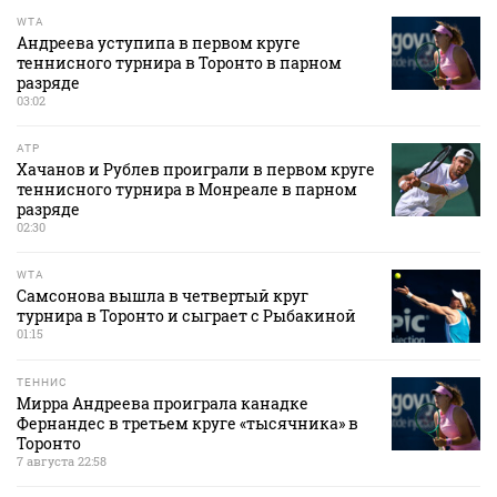
WTA
Андреева уступипа в первом круге
теннисного турнира в Торонто в парном
разряде
03:02
ATP
Хачанов и Рублев проиграли в первом круге
теннисного турнира в Монреале в парном
разряде
02:30
WTA
Самсонова вышла в четвертый круг
турнира в Торонто и сыграет с Рыбакиной
01:15
ТЕННИС
Мирра Андреева проиграла канадке
Фернандес в третьем круге «тысячника» в
Торонто
7 августа 22:58