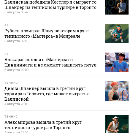
Калинская победила Кесслер и сыграет со
Шнайдер на теннисном турнире в Торонто
5 августа 03:47
ATP
Рублев проиграл Шану во втором круге
теннисного «Мастерса» в Монреале
5 августа 02:10
ATP
Алькарас снялся с «Мастерса» в
Цинциннати и не сможет защитить титул
5 августа 02:00
ТЕННИС
Диана Шнайдер вышла в третий круг
турнира в Торонто, где может сыграть с
Калинской
4 августа 23:05
ТЕННИС
Александрова вышла в третий круг
теннисного турнира в Торонто
4 августа 21:30