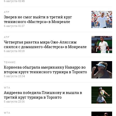
6 августа 02:45
ATP
Зверев не смог выйти в третий круг
теннисного «Мастерса» в Монреале
6 августа 01:27
ATP
Четвертая ракетка мира Оже‑Аляссим
снялся с домашнего «Мастерса» в Монреале
6 августа 00:18
ТЕННИС
Корнеева обыграла американку Наварро во
втором круге теннисного турнира в Торонто
5 августа 23:34
WTA
Андреева победила Плишкову и вышла в
третий круг турнира в Торонто
5 августа 23:16
WTA