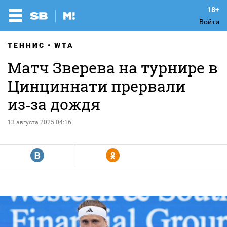
Войти
ТЕННИС
WTA
Матч Зверева на турнире в
Цинциннати прервали
из‑за дождя
13 августа 2025 04:16
R
Y