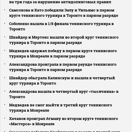
на три года за нарушение антидопинговых правил
Самсонова и Като победили Эалу и Уильямс в первом
круге теннисного турнира в Торонто в парном разряде
Соболенко вышла в 1/8 финала теннисного турнира в
Торонто
Шнайдер и Мертенс вышли во второй круг теннисного
турнира в Торонто в парном разряде
Медведев одержал победу в первом круге теннисного
турнира в Монреале в парном разряде
Александрова проиграла в первом раунде теннисного
турнира в Торонто в парном разряде
Шнайдер обыграла Калинскую и вышла в четвертый
круг турнира в Торонто
Александрова вышла в четвертый круг «тысячника» в
Торонто
Медведев не смог выйти в третий круг теннисного
турнира в Монреале
Хачанов проиграл Атману во втором круге теннисного
«Мастерса» в Монреале
Самсонова победила Крейчикову и вышла в третий круг