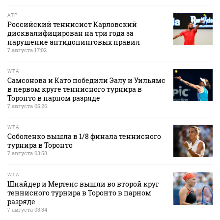
ATP
Российский теннисист Карловский
дисквалифицирован на три года за
нарушение антидопинговых правил
7 августа 17:02
WTA
Самсонова и Като победили Эалу и Уильямс
в первом круге теннисного турнира в
Торонто в парном разряде
7 августа 05:26
WTA
Соболенко вышла в 1/8 финала теннисного
турнира в Торонто
7 августа 03:58
WTA
Шнайдер и Мертенс вышли во второй круг
теннисного турнира в Торонто в парном
разряде
7 августа 03:34