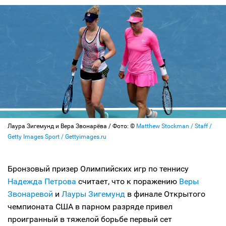
Лаура Зигемунд и Вера Звонарёва / Фото: ©
Matthew Stockman / Staff /
Getty Images Sport / Gettyimages.ru
Бронзовый призер Олимпийских игр по теннису
Надежда Петрова
считает, что к поражению
Веры
Звонаревой
и
Лауры Зигемунд
в финале Открытого
чемпионата США в парном разряде привел
проигранный в тяжелой борьбе первый сет