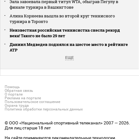
Эала завоевала первый титул WTA, обыграв Пегулу в
финале турнира в Вашингтоне
Алина Корнеева вышла во второй круг теннисного
турнира в Торонто
Неизвестная российская теннисистка снесла рекорд
века! Такого не было 29 лет
Даниил Медведев поднялся на шестое место в рейтинге
АТР
ЕЩЕ
Помощь
Обратная связь
О портале
Реклама на портале
Пользовательское соглашение
Охрана труда
Политика обработки персональных данных
© ООО «Национальный спортивный телеканал» 2007 — 2026.
Для лиц старше 18 лет
На сайте применяются рекомендательные технологии.