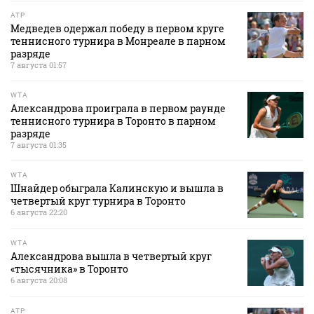
ATP
Медведев одержал победу в первом круге
теннисного турнира в Монреале в парном
разряде
7 августа 01:57
WTA
Александрова проиграла в первом раунде
теннисного турнира в Торонто в парном
разряде
7 августа 01:35
WTA
Шнайдер обыграла Калинскую и вышла в
четвертый круг турнира в Торонто
6 августа 22:20
WTA
Александрова вышла в четвертый круг
«тысячника» в Торонто
6 августа 20:08
ATP