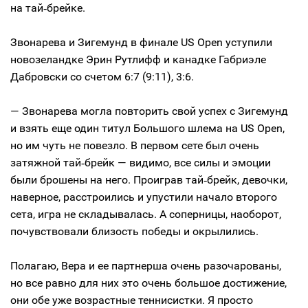
на тай‑брейке.
Звонарева и Зигемунд в финале US Open уступили
новозеландке Эрин Рутлифф и канадке Габриэле
Дабровски со счетом 6:7 (9:11), 3:6.
— Звонарева могла повторить свой успех с Зигемунд
и взять еще один титул Большого шлема на US Open,
но им чуть не повезло. В первом сете был очень
затяжной тай‑брейк — видимо, все силы и эмоции
были брошены на него. Проиграв тай‑брейк, девочки,
наверное, расстроились и упустили начало второго
сета, игра не складывалась. А соперницы, наоборот,
почувствовали близость победы и окрылились.
Полагаю, Вера и ее партнерша очень разочарованы,
но все равно для них это очень большое достижение,
они обе уже возрастные теннисистки. Я просто