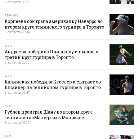
6 августа 00:18
ТЕННИС
Корнеева обыграла американку Наварро во
втором круге теннисного турнира в Торонто
5 августа 23:34
WTA
Андреева победила Плишкову и вышла в
третий круг турнира в Торонто
5 августа 23:16
WTA
Калинская победила Кесслер и сыграет со
Шнайдер на теннисном турнире в Торонто
5 августа 03:47
ATP
Рублев проиграл Шану во втором круге
теннисного «Мастерса» в Монреале
5 августа 02:10
ATP