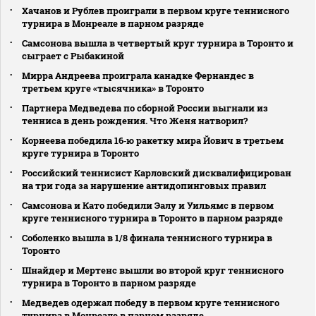
Хачанов и Рублев проиграли в первом круге теннисного
турнира в Монреале в парном разряде
Самсонова вышла в четвертый круг турнира в Торонто и
сыграет с Рыбакиной
Мирра Андреева проиграла канадке Фернандес в
третьем круге «тысячника» в Торонто
Партнера Медведева по сборной России выгнали из
тенниса в день рождения. Что Женя натворил?
Корнеева победила 16‑ю ракетку мира Йович в третьем
круге турнира в Торонто
Российский теннисист Карловский дисквалифицирован
на три года за нарушение антидопинговых правил
Самсонова и Като победили Эалу и Уильямс в первом
круге теннисного турнира в Торонто в парном разряде
Соболенко вышла в 1/8 финала теннисного турнира в
Торонто
Шнайдер и Мертенс вышли во второй круг теннисного
турнира в Торонто в парном разряде
Медведев одержал победу в первом круге теннисного
турнира в Монреале в парном разряде