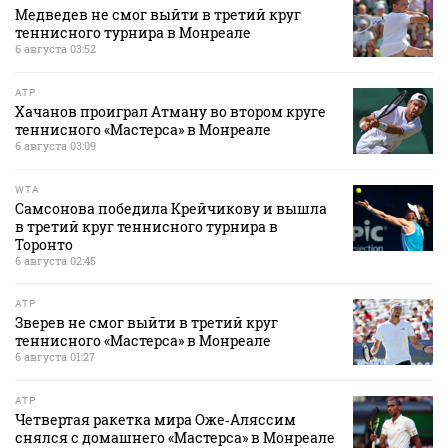
Медведев не смог выйти в третий круг
теннисного турнира в Монреале
6 августа 03:52
ATP
Хачанов проиграл Атману во втором круге
теннисного «Мастерса» в Монреале
6 августа 03:09
WTA
Самсонова победила Крейчикову и вышла
в третий круг теннисного турнира в
Торонто
6 августа 02:45
ATP
Зверев не смог выйти в третий круг
теннисного «Мастерса» в Монреале
6 августа 01:27
ATP
Четвертая ракетка мира Оже‑Аляссим
снялся с домашнего «Мастерса» в Монреале