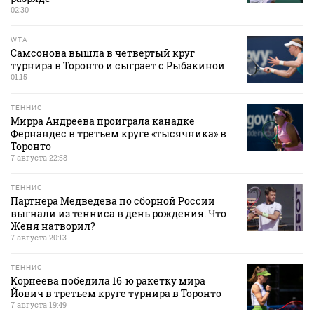
02:30
WTA
Самсонова вышла в четвертый круг
турнира в Торонто и сыграет с Рыбакиной
01:15
ТЕННИС
Мирра Андреева проиграла канадке
Фернандес в третьем круге «тысячника» в
Торонто
7 августа 22:58
ТЕННИС
Партнера Медведева по сборной России
выгнали из тенниса в день рождения. Что
Женя натворил?
7 августа 20:13
ТЕННИС
Корнеева победила 16‑ю ракетку мира
Йович в третьем круге турнира в Торонто
7 августа 19:49