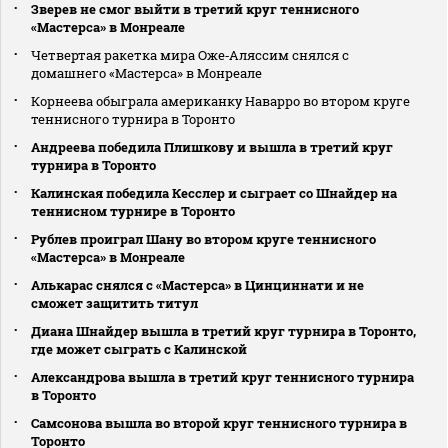
Зверев не смог выйти в третий круг теннисного
«Мастерса» в Монреале
Четвертая ракетка мира Оже‑Аляссим снялся с
домашнего «Мастерса» в Монреале
Корнеева обыграла американку Наварро во втором круге
теннисного турнира в Торонто
Андреева победила Плишкову и вышла в третий круг
турнира в Торонто
Калинская победила Кесслер и сыграет со Шнайдер на
теннисном турнире в Торонто
Рублев проиграл Шану во втором круге теннисного
«Мастерса» в Монреале
Алькарас снялся с «Мастерса» в Цинциннати и не
сможет защитить титул
Диана Шнайдер вышла в третий круг турнира в Торонто,
где может сыграть с Калинской
Александрова вышла в третий круг теннисного турнира
в Торонто
Самсонова вышла во второй круг теннисного турнира в
Торонто