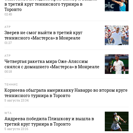
в третий круг теннисного турнира в
Торонто
02:45
ATP
Зверев не смог выйти в третий круг
теннисного «Мастерса» в Монреале
01:27
ATP
Четвертая ракетка мира Оже‑Аляссим
снялся с домашнего «Мастерса» в Монреале
00:18
ТЕННИС
Корнеева обыграла американку Наварро во втором круге
теннисного турнира в Торонто
5 августа 23:34
WTA
Андреева победила Плишкову и вышла в
третий круг турнира в Торонто
5 августа 23:16