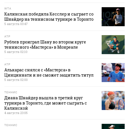
WTA
Калинская победила Кесслер и сыграет со
Шнайдер на теннисном турнире в Торонто
5 августа 03:47
ATP
Рублев проиграл Шану во втором круге
теннисного «Мастерса» в Монреале
5 августа 02:10
ATP
Алькарас снялся с «Мастерса» в
Цинциннати и не сможет защитить титул
5 августа 02:00
ТЕННИС
Диана Шнайдер вышла в третий круг
турнира в Торонто, где может сыграть с
Калинской
4 августа 23:05
ТЕННИС