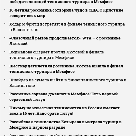
победительницей теннисного турнира в Мемфисе
16-летняя россиянка сотворила чудо в США. О Кристине
говорит весь мир
Ходар и Фритц встретятся в финале теннисного турнира
в Вашингтоне
«Сказочный рывок продолжается». WTA — о россиянке
Лютовой
Видманова сыграет против Лютовой в финале
теннисного турнира в Мемфисе
Шестнадцатилетняя россиянка Лютова вышла в финал
теннисного турнира в Мемфисе
Шнайдер не сумела выйти в финал теннисного турнира в
Вашингтоне
Россиянка сорвала джекпот в Мемфисе! Есть первый
серьезный титул
Никому не известная теннисистка из России сметает
всех в 16 лет. Надо брать титул!
Российская теннисистка Козырева выиграла турнир в
Мемфисе в парном разряде
Захарова не смогла выйти в полуфинал теннисного