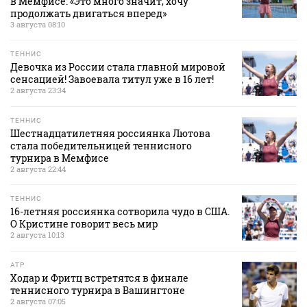
в Мемфисе: «Это много значит, хочу
продолжать двигаться вперед»
3 августа 08:10
ТЕННИС
Девочка из России стала главной мировой
сенсацией! Завоевала титул уже в 16 лет!
2 августа 23:34
ТЕННИС
Шестнадцатилетняя россиянка Лютова
стала победительницей теннисного
турнира в Мемфисе
2 августа 22:44
ТЕННИС
16-летняя россиянка сотворила чудо в США.
О Кристине говорит весь мир
2 августа 10:13
ATP
Ходар и Фритц встретятся в финале
теннисного турнира в Вашингтоне
2 августа 07:05