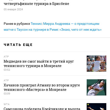
четвертьфинале турнира в Брисбене
05 января 2024
Ранее в рубрике
Теннис
:
Мирра Андреева — о предстоящем
матче с Таусон на турнире в Риме: «Знаю, чего от нее ждать»
ЧИТАТЬ ЕЩЕ
ATP
Медведев не смог выйти в третий круг
теннисного турнира в Монреале
03:52
ATP
Хачанов проиграл Атману во втором круге
теннисного «Мастерса» в Монреале
03:09
WTA
Самсонова победила Крейчикову и вышла