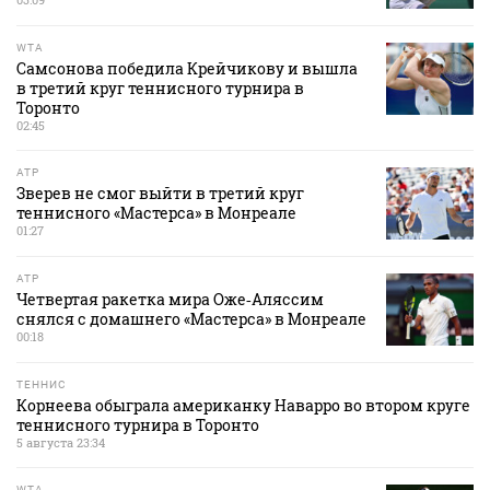
WTA
Самсонова победила Крейчикову и вышла
в третий круг теннисного турнира в
Торонто
02:45
ATP
Зверев не смог выйти в третий круг
теннисного «Мастерса» в Монреале
01:27
ATP
Четвертая ракетка мира Оже‑Аляссим
снялся с домашнего «Мастерса» в Монреале
00:18
ТЕННИС
Корнеева обыграла американку Наварро во втором круге
теннисного турнира в Торонто
5 августа 23:34
WTA