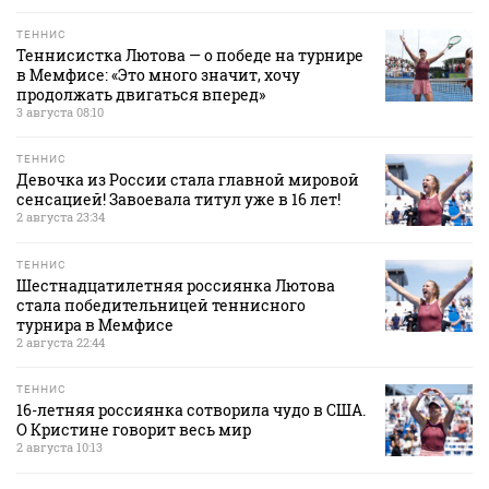
ТЕННИС
Теннисистка Лютова — о победе на турнире
в Мемфисе: «Это много значит, хочу
продолжать двигаться вперед»
3 августа 08:10
ТЕННИС
Девочка из России стала главной мировой
сенсацией! Завоевала титул уже в 16 лет!
2 августа 23:34
ТЕННИС
Шестнадцатилетняя россиянка Лютова
стала победительницей теннисного
турнира в Мемфисе
2 августа 22:44
ТЕННИС
16-летняя россиянка сотворила чудо в США.
О Кристине говорит весь мир
2 августа 10:13