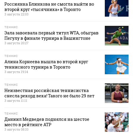
Россиянка Блинкова не смогла выйти во
второй круг «тысячника» в Торонто
3 августа 22:03
ТЕННИС
Эала завоевала первый титул WTA, обыграв
Пегулу в финале турнира в Вашингтоне
3 августа 20:27
ТЕННИС
Алина Корнеева вышла во второй круг
теннисного турнира в Торонто
3 августа 19:14
ТЕННИС
Неизвестная российская теннисистка
снесла рекорд века! Такого не было 29 лет
3 августа 11:11
ТЕННИС
Даниил Медведев поднялся на шестое
место в рейтинге АТР
3 августа 08:33