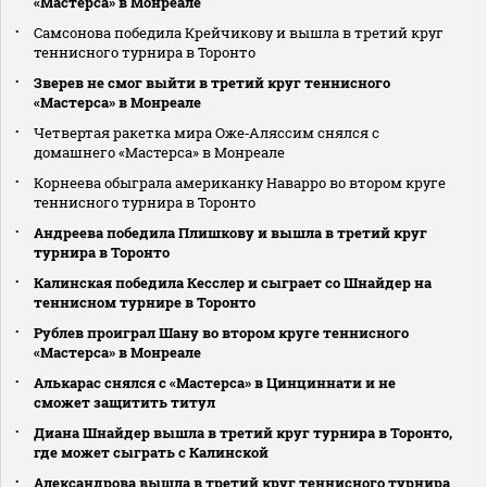
«Мастерса» в Монреале
Самсонова победила Крейчикову и вышла в третий круг
теннисного турнира в Торонто
Зверев не смог выйти в третий круг теннисного
«Мастерса» в Монреале
Четвертая ракетка мира Оже‑Аляссим снялся с
домашнего «Мастерса» в Монреале
Корнеева обыграла американку Наварро во втором круге
теннисного турнира в Торонто
Андреева победила Плишкову и вышла в третий круг
турнира в Торонто
Калинская победила Кесслер и сыграет со Шнайдер на
теннисном турнире в Торонто
Рублев проиграл Шану во втором круге теннисного
«Мастерса» в Монреале
Алькарас снялся с «Мастерса» в Цинциннати и не
сможет защитить титул
Диана Шнайдер вышла в третий круг турнира в Торонто,
где может сыграть с Калинской
Александрова вышла в третий круг теннисного турнира