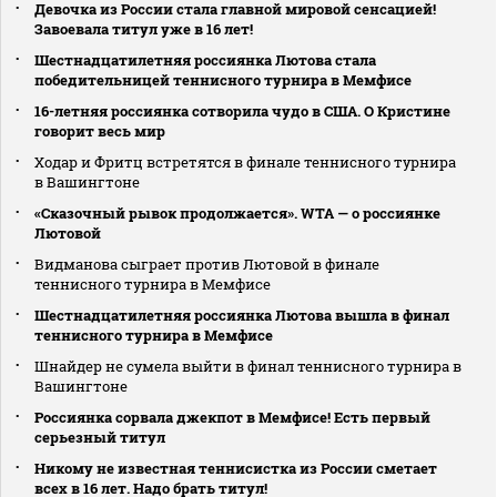
Девочка из России стала главной мировой сенсацией!
Завоевала титул уже в 16 лет!
Шестнадцатилетняя россиянка Лютова стала
победительницей теннисного турнира в Мемфисе
16-летняя россиянка сотворила чудо в США. О Кристине
говорит весь мир
Ходар и Фритц встретятся в финале теннисного турнира
в Вашингтоне
«Сказочный рывок продолжается». WTA — о россиянке
Лютовой
Видманова сыграет против Лютовой в финале
теннисного турнира в Мемфисе
Шестнадцатилетняя россиянка Лютова вышла в финал
теннисного турнира в Мемфисе
Шнайдер не сумела выйти в финал теннисного турнира в
Вашингтоне
Россиянка сорвала джекпот в Мемфисе! Есть первый
серьезный титул
Никому не известная теннисистка из России сметает
всех в 16 лет. Надо брать титул!