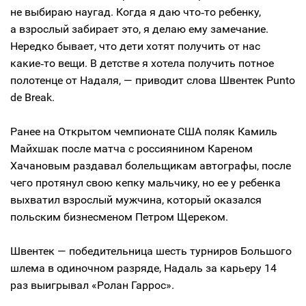
не выбираю наугад. Когда я даю что‑то ребенку,
а взрослый забирает это, я делаю ему замечание.
Нередко бывает, что дети хотят получить от нас
какие‑то вещи. В детстве я хотела получить потное
полотенце от Надаля, — приводит слова Швентек Punto
de Break.
Ранее на Открытом чемпионате США поляк Камиль
Майхшак после матча с россиянином Кареном
Хачановым раздавал болельщикам автографы, после
чего протянул свою кепку мальчику, но ее у ребенка
выхватил взрослый мужчина, который оказался
польским бизнесменом Петром Щереком.
Швентек — победительница шесть турниров Большого
шлема в одиночном разряде, Надаль за карьеру 14
раз выигрывал «Ролан Гаррос».