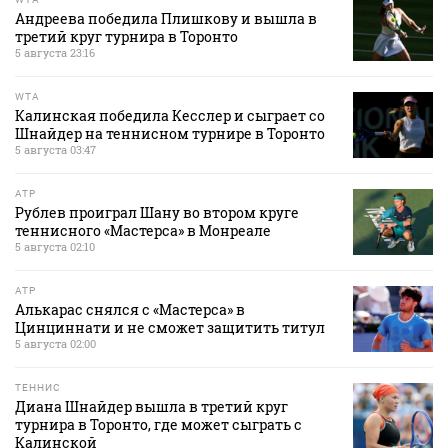
Андреева победила Плишкову и вышла в
третий круг турнира в Торонто
5 августа 23:16
WTA
Калинская победила Кесслер и сыграет со
Шнайдер на теннисном турнире в Торонто
5 августа 03:47
ATP
Рублев проиграл Шану во втором круге
теннисного «Мастерса» в Монреале
5 августа 02:10
ATP
Алькарас снялся с «Мастерса» в
Цинциннати и не сможет защитить титул
5 августа 02:00
ТЕННИС
Диана Шнайдер вышла в третий круг
турнира в Торонто, где может сыграть с
Калинской