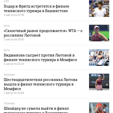
ATP
Ходар и Фритц встретятся в финале
теннисного турнира в Вашингтоне
2 августа 07:05
WTA
«Сказочный рывок продолжается». WTA — о
россиянке Лютовой
2 августа 05:41
WTA
Видманова сыграет против Лютовой в
финале теннисного турнира в Мемфисе
2 августа 01:14
ТЕННИС
Шестнадцатилетняя россиянка Лютова
вышла в финал теннисного турнира в
Мемфисе
1 августа 22:58
ТЕННИС
Шнайдер не сумела выйти в финал
теннисного турнира в Вашингтоне