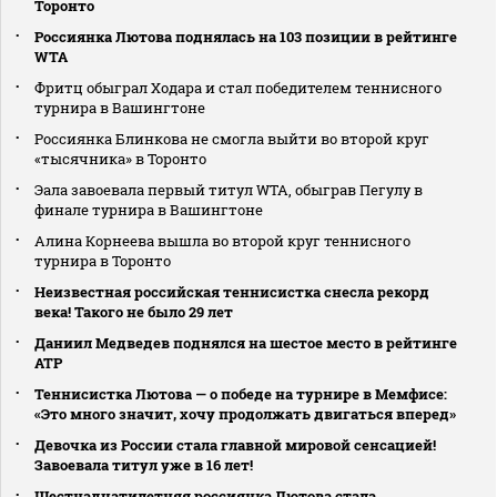
Торонто
Россиянка Лютова поднялась на 103 позиции в рейтинге
WTA
Фритц обыграл Ходара и стал победителем теннисного
турнира в Вашингтоне
Россиянка Блинкова не смогла выйти во второй круг
«тысячника» в Торонто
Эала завоевала первый титул WTA, обыграв Пегулу в
финале турнира в Вашингтоне
Алина Корнеева вышла во второй круг теннисного
турнира в Торонто
Неизвестная российская теннисистка снесла рекорд
века! Такого не было 29 лет
Даниил Медведев поднялся на шестое место в рейтинге
АТР
Теннисистка Лютова — о победе на турнире в Мемфисе:
«Это много значит, хочу продолжать двигаться вперед»
Девочка из России стала главной мировой сенсацией!
Завоевала титул уже в 16 лет!
Шестнадцатилетняя россиянка Лютова стала