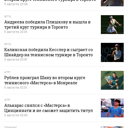
5 августа 23:34
WTA
Андреева победила Плишкову и вышла в
третий круг турнира в Торонто
5 августа 23:16
WTA
Калинская победила Кесслер и сыграет со
Шнайдер на теннисном турнире в Торонто
5 августа 03:47
ATP
Рублев проиграл Шану во втором круге
теннисного «Мастерса» в Монреале
5 августа 02:10
ATP
Алькарас снялся с «Мастерса» в
Цинциннати и не сможет защитить титул
5 августа 02:00
ТЕННИС