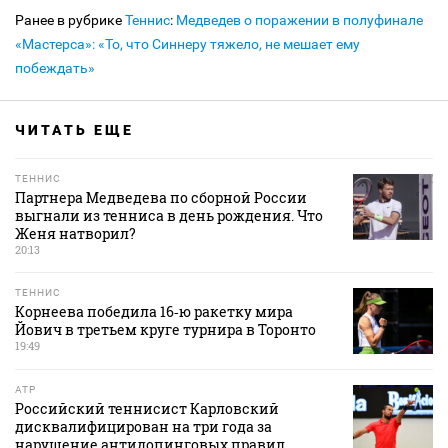
Ранее в рубрике
Теннис
:
Медведев о поражении в полуфинале
«Мастерса»: «То, что Синнеру тяжело, не мешает ему
побеждать»
ЧИТАТЬ ЕЩЕ
ТЕННИС
Партнера Медведева по сборной России
выгнали из тенниса в день рождения. Что
Женя натворил?
20:13
ТЕННИС
Корнеева победила 16‑ю ракетку мира
Йович в третьем круге турнира в Торонто
19:49
ATP
Российский теннисист Карловский
дисквалифицирован на три года за
нарушение антидопинговых правил