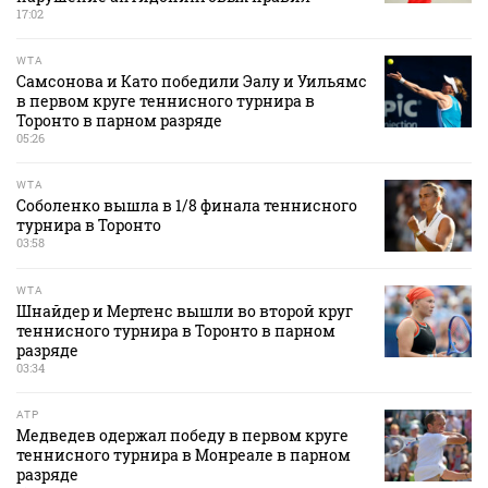
17:02
WTA
Самсонова и Като победили Эалу и Уильямс
в первом круге теннисного турнира в
Торонто в парном разряде
05:26
WTA
Соболенко вышла в 1/8 финала теннисного
турнира в Торонто
03:58
WTA
Шнайдер и Мертенс вышли во второй круг
теннисного турнира в Торонто в парном
разряде
03:34
ATP
Медведев одержал победу в первом круге
теннисного турнира в Монреале в парном
разряде