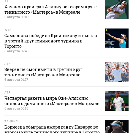
ATP
Хачанов проиграл Атману во втором круге
теннисного «Мастерса» в Монреале
6 августа 03:09
WTA
Самсонова победила Крейчикову и вышла
в третий круг теннисного турнира в
Торонто
6 августа 02:45
ATP
Зверев не смог выйти в третий круг
теннисного «Мастерса» в Монреале
6 августа 01:27
ATP
Четвертая ракетка мира Оже‑Аляссим
снялся с домашнего «Мастерса» в Монреале
6 августа 00:18
ТЕННИС
Корнеева обыграла американку Наварро во
втором круге теннисного турнира в Торонто