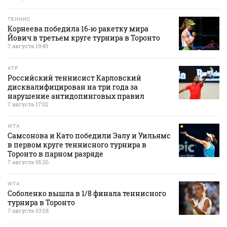
ТЕННИС
Корнеева победила 16‑ю ракетку мира
Йович в третьем круге турнира в Торонто
7 августа 19:49
ATP
Российский теннисист Карловский
дисквалифицирован на три года за
нарушение антидопинговых правил
7 августа 17:02
WTA
Самсонова и Като победили Эалу и Уильямс
в первом круге теннисного турнира в
Торонто в парном разряде
7 августа 05:26
WTA
Соболенко вышла в 1/8 финала теннисного
турнира в Торонто
7 августа 03:58