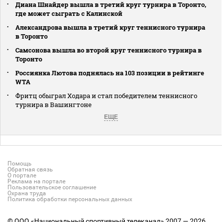
Диана Шнайдер вышла в третий круг турнира в Торонто,
где может сыграть с Калинской
Александрова вышла в третий круг теннисного турнира
в Торонто
Самсонова вышла во второй круг теннисного турнира в
Торонто
Россиянка Лютова поднялась на 103 позиции в рейтинге
WTA
Фритц обыграл Ходара и стал победителем теннисного
турнира в Вашингтоне
ЕЩЕ
Помощь
Обратная связь
О портале
Реклама на портале
Пользовательское соглашение
Охрана труда
Политика обработки персональных данных
© ООО «Национальный спортивный телеканал» 2007 — 2026.