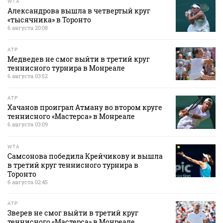
WTA
Александрова вышла в четвертый круг
«тысячника» в Торонто
6 августа 20:08
ATP
Медведев не смог выйти в третий круг
теннисного турнира в Монреале
6 августа 03:52
ATP
Хачанов проиграл Атману во втором круге
теннисного «Мастерса» в Монреале
6 августа 03:09
WTA
Самсонова победила Крейчикову и вышла
в третий круг теннисного турнира в
Торонто
6 августа 02:45
ATP
Зверев не смог выйти в третий круг
теннисного «Мастерса» в Монреале