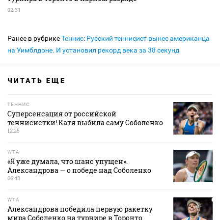
02:31
Ранее в рубрике
Теннис
:
Русский теннисист вынес американца
на Уимблдоне. И установил рекорд века за 38 секунд
ЧИТАТЬ ЕЩЕ
ТЕННИС
Суперсенсация от российской
теннисистки! Катя выбила саму Соболенко
12:25
WTA
«Я уже думала, что шанс упущен».
Александрова — о победе над Соболенко
06:43
WTA
Александрова победила первую ракетку
мира Соболенко на турнире в Торонто