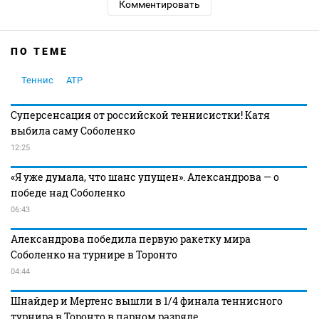
Комментировать
ПО ТЕМЕ
Теннис
ATP
Суперсенсация от российской теннисистки! Катя
выбила саму Соболенко
12:25
«Я уже думала, что шанс упущен». Александрова — о
победе над Соболенко
06:43
Александрова победила первую ракетку мира
Соболенко на турнире в Торонто
04:44
Шнайдер и Мертенс вышли в 1/4 финала теннисного
турнира в Торонто в парном разряде