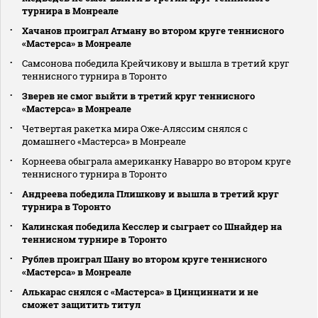
турнира в Монреале
Хачанов проиграл Атману во втором круге теннисного
«Мастерса» в Монреале
Самсонова победила Крейчикову и вышла в третий круг
теннисного турнира в Торонто
Зверев не смог выйти в третий круг теннисного
«Мастерса» в Монреале
Четвертая ракетка мира Оже‑Аляссим снялся с
домашнего «Мастерса» в Монреале
Корнеева обыграла американку Наварро во втором круге
теннисного турнира в Торонто
Андреева победила Плишкову и вышла в третий круг
турнира в Торонто
Калинская победила Кесслер и сыграет со Шнайдер на
теннисном турнире в Торонто
Рублев проиграл Шану во втором круге теннисного
«Мастерса» в Монреале
Алькарас снялся с «Мастерса» в Цинциннати и не
сможет защитить титул