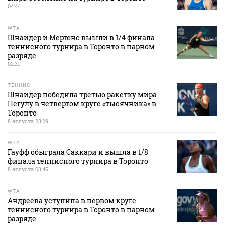
04:44
WTA
Шнайдер и Мертенс вышли в 1/4 финала
теннисного турнира в Торонто в парном
разряде
02:31
ТЕННИС
Шнайдер победила третью ракетку мира
Пегулу в четвертом круге «тысячника» в
Торонто
8 августа 23:29
WTA
Гауфф обыграла Саккари и вышла в 1/8
финала теннисного турнира в Торонто
8 августа 03:45
WTA
Андреева уступипа в первом круге
теннисного турнира в Торонто в парном
разряде