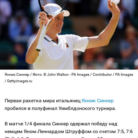
Янник Синнер / Фото: © John Walton - PA Images / Contributor / PA Images
/ Gettyimages.ru
Первая ракетка мира итальянец
Янник Синнер
пробился в полуфинал Уимблдонского турнира.
В матче 1/4 финала Синнер одержал победу над
немцем Яном‑Леннардом Штруффом со счетом 7:5, 7:6