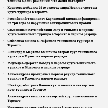
тенниса в день рождения. Что Женя натворил?
Корнеева победила 16‑ю ракетку мира Йович в третьем
круге турнира в Торонто
Российский теннисист Карловский дисквалифицирован
на три года за нарушение антидопинговых правил
Самсонова и Като победили Эалу и Уильямс в первом
круге теннисного турнира в Торонто в парном разряде
Соболенко вышла в 1/8 финала теннисного турнира в
Торонто
Шнайдер и Мертенс вышли во второй круг теннисного
турнира в Торонто в парном разряде
Медведев одержал победу в первом круге теннисного
турнира в Монреале в парном разряде
Александрова проиграла в первом раунде теннисного
турнира в Торонто в парном разряде
Шнайдер обыграла Калинскую и вышла в четвертый
круг турнира в Торонто
Александрова вышла в четвертый круг «тысячника» в
Торонто
Медведев не смог выйти в третий круг теннисного