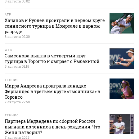
8 августа 03:02
ATP
Хачанов и Рублев проиграли в первом круге
теннисного турнира в Монреале в парном
разряде
8 августа 02:30
WTA
Самсонова вышла в четвертый круг
турнира в Торонто и сыграет с Рыбакиной
8 августа 01:15
ТЕННИС
Мирра Андреева проиграла канадке
Фернандес в третьем круге «тысячника» в
Торонто
7 августа 22:58
ТЕННИС
Партнера Медведева по сборной России
выгнали из тенниса в день рождения. Что
Женя натворил?
7 августа 20:13