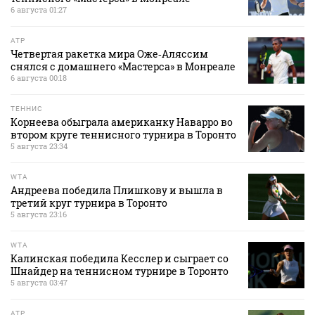
6 августа 01:27
ATP
Четвертая ракетка мира Оже‑Аляссим
снялся с домашнего «Мастерса» в Монреале
6 августа 00:18
ТЕННИС
Корнеева обыграла американку Наварро во
втором круге теннисного турнира в Торонто
5 августа 23:34
WTA
Андреева победила Плишкову и вышла в
третий круг турнира в Торонто
5 августа 23:16
WTA
Калинская победила Кесслер и сыграет со
Шнайдер на теннисном турнире в Торонто
5 августа 03:47
ATP