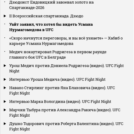
Дзюдоист Ендовицкий завоевал золото на
Спартакиаде‑2026
II Всероссийская спартакиада. Дзюдо
Уайт заявил, что хотел бы видеть Усмана
Нурмагомедова в UFC
«Скоро начнутся переговоры, и вы всё узнаете» — Хабиб о
карьере Усмана Нурмагомедова
Медич нокаутировал Родригеза в первом раунде
главного боя UFC в Белграде
Урош Медич против Дэниела Родригеза (видео). UFC Fight
Night
Интервью Уроша Медича (видео). UFC Fight Night
Навахо Стирлинг против Яна Блаховича (видео). UFC
Fight Night
Интервью Марка Вологдина (видео). UFC Fight Night
Марчин Тыбура против Александра Ракича (видео). UFC
Fight Night
Душко Тодорович против Роберта Валентина (видео). UFC
Fight Night