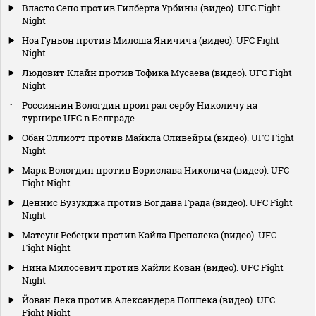
Власто Сепо против Гилберта Урбины (видео). UFC Fight
Night
Ноа Гуньон против Милоша Яничича (видео). UFC Fight
Night
Людовит Клайн против Тофика Мусаева (видео). UFC Fight
Night
Россиянин Вологдин проиграл сербу Николичу на
турнире UFC в Белграде
Обан Эллиотт против Майкла Оливейры (видео). UFC Fight
Night
Марк Вологдин против Борислава Николича (видео). UFC
Fight Night
Деннис Бузукджа против Богдана Града (видео). UFC Fight
Night
Матеуш Ребецки против Кайла Преполека (видео). UFC
Fight Night
Нина Милосевич против Хайли Кован (видео). UFC Fight
Night
Йован Лека против Александера Поппека (видео). UFC
Fight Night