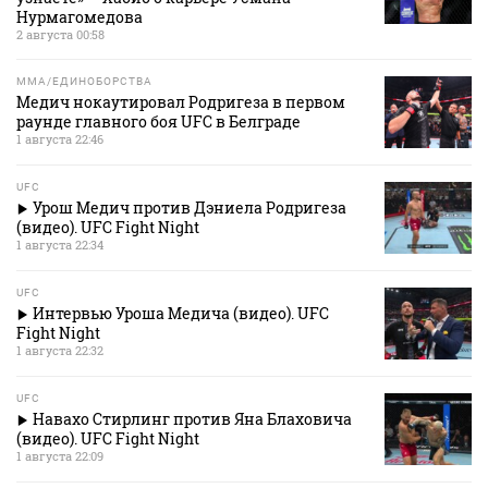
Нурмагомедова
2 августа 00:58
MMA/ЕДИНОБОРСТВА
Медич нокаутировал Родригеза в первом
раунде главного боя UFC в Белграде
1 августа 22:46
UFC
Урош Медич против Дэниела Родригеза
(видео). UFC Fight Night
1 августа 22:34
UFC
Интервью Уроша Медича (видео). UFC
Fight Night
1 августа 22:32
UFC
Навахо Стирлинг против Яна Блаховича
(видео). UFC Fight Night
1 августа 22:09