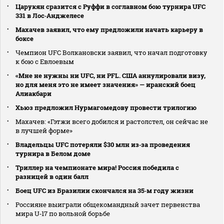
Царукян сразится с Руффи в соглавном бою турнира UFC
331 в Лос‑Анджелесе
Махачев заявил, что ему предложили начать карьеру в
боксе
Чемпион UFC Волкановски заявил, что начал подготовку
к бою с Евлоевым
«Мне не нужны ни UFC, ни PFL. США аннулировали визу,
но для меня это не имеет значения» — иранский боец
Алиакбари
Хьюз предложил Нурмагомедову провести трилогию
Махачев: «Гэтжи всего добился и растолстел, он сейчас не
в лучшей форме»
Владельцы UFC потеряли $30 млн из‑за проведения
турнира в Белом доме
Триллер на чемпионате мира! Россия победила с
разницей в один балл
Боец UFC из Бразилии скончался на 35‑м году жизни
Россияне выиграли общекомандный зачет первенства
мира U‑17 по вольной борьбе