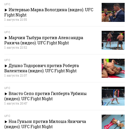
UFC
Интервью Марка Вологдина (видео). UFC
Fight Night
1 августа 21:55
UFC
Марчин Тыбура против Александра
Ракича (видео). UFC Fight Night
1 августа 21:52
UFC
Душко Тодорович против Роберта
Валентина (видео). UFC Fight Night
1 августа 21:07
UFC
Власто Сепо против Гилберта Урбины
(видео). UFC Fight Night
1 августа 20:47
UFC
Ноа Гуньон против Милоша Яничича
(видео). UFC Fight Night