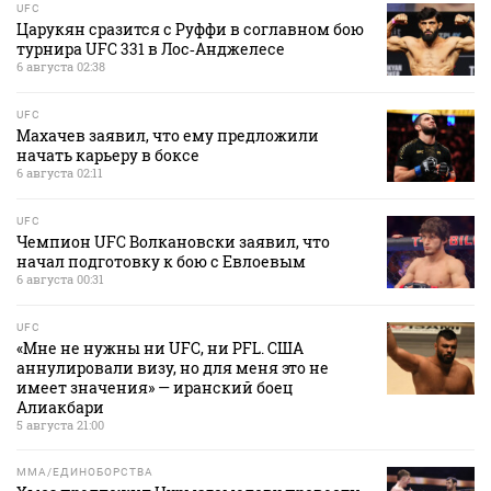
UFC
Царукян сразится с Руффи в соглавном бою
турнира UFC 331 в Лос‑Анджелесе
6 августа 02:38
UFC
Махачев заявил, что ему предложили
начать карьеру в боксе
6 августа 02:11
UFC
Чемпион UFC Волкановски заявил, что
начал подготовку к бою с Евлоевым
6 августа 00:31
UFC
«Мне не нужны ни UFC, ни PFL. США
аннулировали визу, но для меня это не
имеет значения» — иранский боец
Алиакбари
5 августа 21:00
MMA/ЕДИНОБОРСТВА