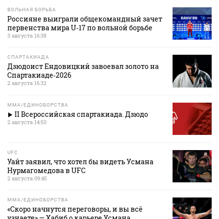
ВОЛЬНАЯ БОРЬБА
Россияне выиграли общекомандный зачет
первенства мира U‑17 по вольной борьбе
3 августа 16:38
СПАРТАКИАДА
Дзюдоист Ендовицкий завоевал золото на
Спартакиаде‑2026
2 августа 16:32
MMA/ЕДИНОБОРСТВА
II Всероссийская спартакиада. Дзюдо
2 августа 14:50
UFC
Уайт заявил, что хотел бы видеть Усмана
Нурмагомедова в UFC
2 августа 09:45
MMA/ЕДИНОБОРСТВА
«Скоро начнутся переговоры, и вы всё
узнаете» — Хабиб о карьере Усмана