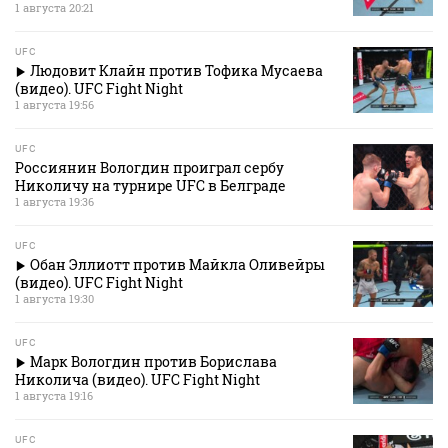
1 августа 20:21
UFC
Людовит Клайн против Тофика Мусаева
(видео). UFC Fight Night
1 августа 19:56
UFC
Россиянин Вологдин проиграл сербу
Николичу на турнире UFC в Белграде
1 августа 19:36
UFC
Обан Эллиотт против Майкла Оливейры
(видео). UFC Fight Night
1 августа 19:30
UFC
Марк Вологдин против Борислава
Николича (видео). UFC Fight Night
1 августа 19:16
UFC