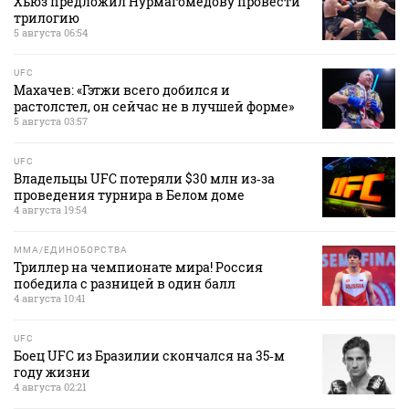
Хьюз предложил Нурмагомедову провести
трилогию
5 августа 06:54
UFC
Махачев: «Гэтжи всего добился и
растолстел, он сейчас не в лучшей форме»
5 августа 03:57
UFC
Владельцы UFC потеряли $30 млн из‑за
проведения турнира в Белом доме
4 августа 19:54
MMA/ЕДИНОБОРСТВА
Триллер на чемпионате мира! Россия
победила с разницей в один балл
4 августа 10:41
UFC
Боец UFC из Бразилии скончался на 35‑м
году жизни
4 августа 02:21