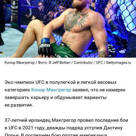
Конор Макгрегор / Фото: © Jeff Bottari / Contributor / UFC / Gettyimages.ru
Экс‑чемпион UFC в полулегкой и легкой весовых
категориях
Конор Макгрегор
заявил, что не намерен
завершать карьеру и обдумывает варианты
ее развития.
37‑летний ирландец Макгрегор провел последние бои
в UFC в 2021 году, дважды подряд уступив Дастину
Порье. В последнем бою против американца