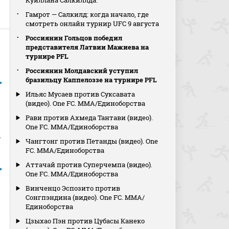
Куиллана Салкиллда.
Гамрот — Салкилд: когда начало, где
смотреть онлайн турнир UFC 9 августа
Россиянин Гольцов победил
представителя Латвии Мажиева на
турнире PFL
Россиянин Молдавский уступил
бразильцу Каппелоззе на турнире PFL
Ильяс Мусаев против Суксавата
(видео). One FC. MMA/Единоборства
Рави против Ахмеда Тантави (видео).
One FC. MMA/Единоборства
»
Чангтонг против Петанды (видео). One
FC. MMA/Единоборства
Аттачай против Суперчемпа (видео).
One FC. MMA/Единоборства
Винченцо Эспозито против
Сонгпэндина (видео). One FC. MMA/
Единоборства
Цзыхао Пэн против Цубасы Канеко