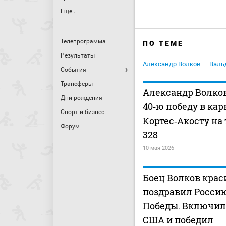
Еще...
Телепрограмма
ПО ТЕМЕ
Результаты
Александр Волков
Валь
События
Трансферы
Александр Волко
Дни рождения
40‑ю победу в кар
Спорт и бизнес
Кортес‑Акосту на
Форум
328
10 мая 2026
Боец Волков крас
поздравил Росси
Победы. Включил
США и победил