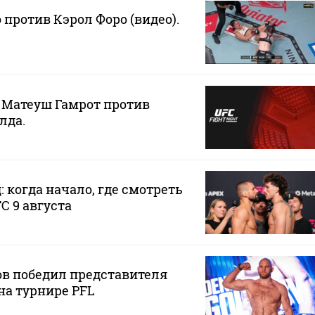
против Кэрол Форо (видео).
. Матеуш Гамрот против
лда.
 когда начало, где смотреть
C 9 августа
ов победил представителя
на турнире PFL