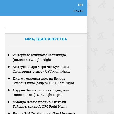
Войти
MMA/ЕДИНОБОРСТВА
Интервью Куиллана Салкиллда
(видео). UFC Fight Night
Матеуш Гамрот против Куиллана
Салкиллда (видео). UFC Fight Night
Диего Феррейра против Билли
Куарантилло (видео). UFC Fight Night
Даррен Элкинс против Ядье дель
Валле (видео). UFC Fight Night
Аманда Лемос против Алексии
Тайнары (видео). UFC Fight Night
Билли Рэй Гофф против Тая Миллера