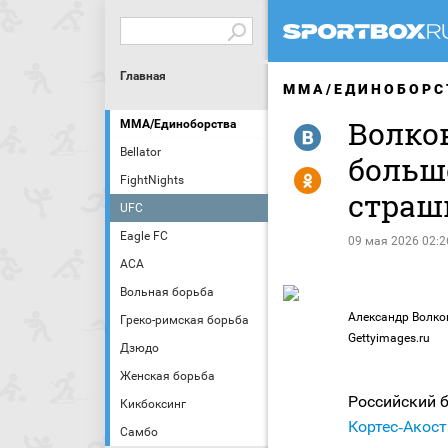
Главная
MMA/ЕДИНОБОРС
Волков
MMA/Единоборства
R
Bellator
большо
Y
FightNights
страш
UFC
Eagle FC
09 мая 2026 02:2
АСА
Вольная борьба
Александр Волков 
Греко-римская борьба
Gettyimages.ru
Дзюдо
Женская борьба
Российский 
Кикбоксинг
Кортес‑Акост
Самбо