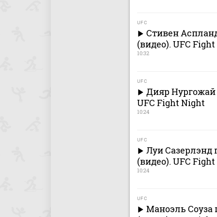
UFC
Стивен Аспланд
(видео). UFC Fight
10:32
UFC
Дияр Нургожай 
UFC Fight Night
10:24
UFC
Луи Сазерлэнд 
(видео). UFC Fight
10:24
UFC
Маноэль Соуза