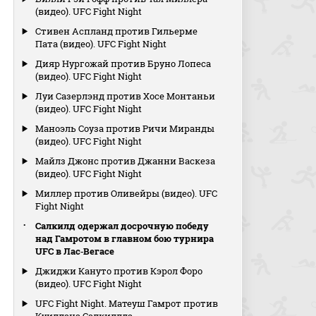
(видео). UFC Fight Night
Стивен Аспланд против Гильерме
Пата (видео). UFC Fight Night
Дияр Нургожай против Бруно Лопеса
(видео). UFC Fight Night
Луи Сазерлэнд против Хосе Монтаньи
(видео). UFC Fight Night
Маноэль Соуза против Ричи Миранды
(видео). UFC Fight Night
Майлз Джонс против Джанни Васкеза
(видео). UFC Fight Night
Миллер против Оливейры (видео). UFC
Fight Night
Салкилд одержал досрочную победу
над Гамротом в главном бою турнира
UFC в Лас‑Вегасе
Джиджи Кануто против Кэрол Форо
(видео). UFC Fight Night
UFC Fight Night. Матеуш Гамрот против