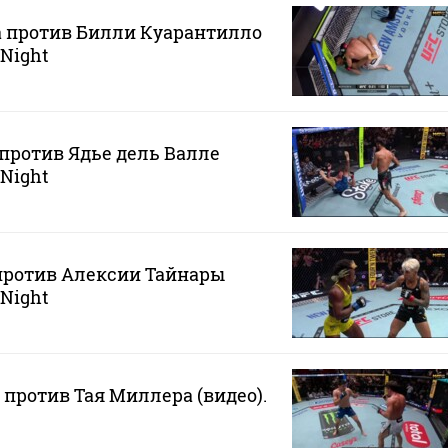
а против Билли Куарантилло
 Night
против Ядье дель Валле
 Night
против Алексии Тайнары
 Night
 против Тая Миллера (видео).