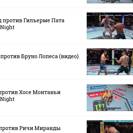
 против Гильерме Пата
 Night
против Бруно Лопеса (видео).
против Хосе Монтаньи
 Night
 против Ричи Миранды