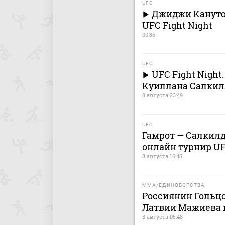
UFC
Джиджи Кануто 
UFC Fight Night
00:36
UFC
UFC Fight Night
Куиллана Салкил
8 августа 23:49
UFC
Гамрот — Салкилд:
онлайн турнир UF
8 августа 16:45
MMA/ЕДИНОБОРСТВА
Россиянин Гольц
Латвии Мажиева 
8 августа 05:48