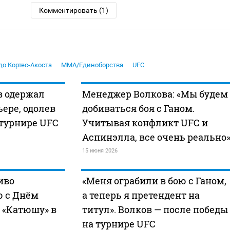
Комментировать (1)
до Кортес-Акоста
MMA/Единоборства
UFC
в одержал
Менеджер Волкова: «Мы будем
ьере, одолев
добиваться боя с Ганом.
 турнире UFC
Учитывая конфликт UFC и
Аспинэлла, все очень реально
15 июня 2026
иво
«Меня ограбили в бою с Ганом,
ю с Днём
а теперь я претендент на
 «Катюшу» в
титул». Волков — после победы
на турнире UFC