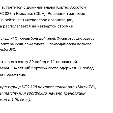
 встретится с доминиканцем Кортес‑Акостой
FC 328 в Ньюарке (США). Россиянин занимает
 в рейтинге тяжеловесов организации,
а располагается на четвертой строчке.
 видели? Он очень большой, злой. Очень страшно завтра
олейте за меня, пожалуйста, — приводит слова Волкова
ужба UFC.
ет, на его счету 39 побед и 11 поражений
 MMA. 34‑летний Кортес‑Акоста одержал 17 побед
ва поражения.
ре турнир UFC 328 покажет телеканал «Матч ТВ»,
 matchtv.ru и sportbox.ru, начало трансляции
мая в 1:00 (мск).