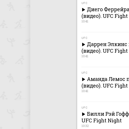
UFC
Диего Феррейр
(видео). UFC Fight
10:41
UFC
Даррен Элкинс 
(видео). UFC Fight
10:41
UFC
Аманда Лемос 
(видео). UFC Fight
10:41
UFC
Билли Рэй Гофф
UFC Fight Night
10:32