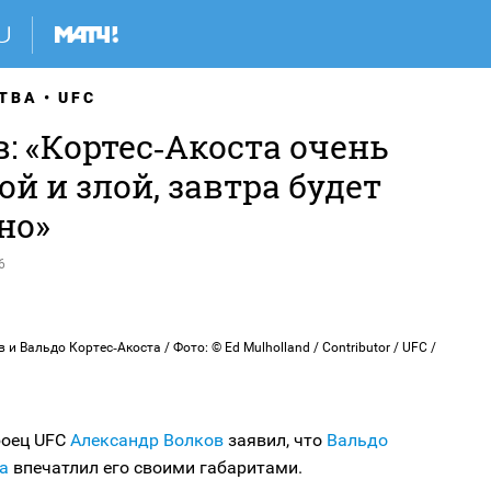
ТВА
UFC
: «Кортес‑Акоста очень
й и злой, завтра будет
но»
6
и Вальдо Кортес‑Акоста / Фото: © Ed Mulholland / Contributor / UFC /
боец UFC
Александр Волков
заявил, что
Вальдо
а
впечатлил его своими габаритами.