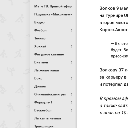
Матч ТВ. Прямой эфир
Волков 9 мая
Подписка «Максимум»
на турнире U
второе место
Видео
Кортес‑Акост
Футбол
Теннис
— Вы это
Хоккей
будет. Б
Фигурное катание
пресс‑сл
Биатлон
Волкову 37 л
Лыжные гонки
за карьеру в
Бокс
и потерпел д
Допинг
Олимпийские игры
В прямом эфи
Формула-1
а также сайты
Баскетбол
в ночь на 10 
Легкая атлетика
Трансляции