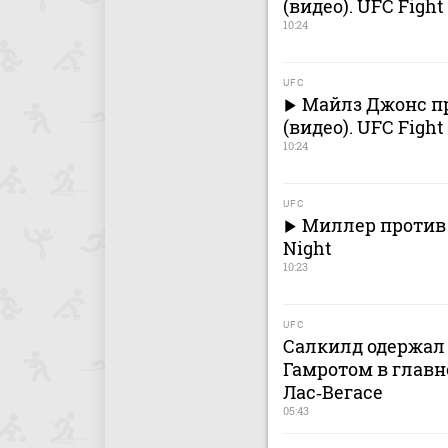
(видео). UFC Fight
10:24
UFC
Майлз Джонс п
(видео). UFC Fight
10:24
UFC
Миллер против 
Night
10:23
UFC
Салкилд одержал
Гамротом в главн
Лас‑Вегасе
05:43