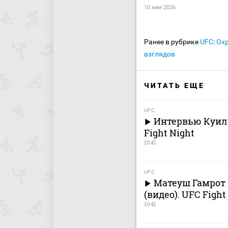
10 мая 2026
Ранее в рубрике
UFC
:
Охр
взглядов
ЧИТАТЬ ЕЩЕ
UFC
Интервью Куилл
Fight Night
10:41
UFC
Матеуш Гамрот
(видео). UFC Fight
10:41