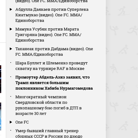
(видео). One FC. MMA/Единоборства
Абдулла Даякаев против Суперлека
Киатмукао (видео). One FC. MMA/
Единоборства
Мамука Усубян против Марата
Григоряна (видео). One FC. MMA/
Единоборства
Таханеак против Дабдама (видео). One
FC. MMA/Единоборства
Шара Буллет и Шлеменко проведут
схватку на турнире RAF в Москве
Промоутер Абдель‑Азиз заявил, что
Трамп является большим
поклонником Хабиба Нурмагомедова
Многократный чемпион
Свердловской области по
рукопашному бою погиб в ДТП в
возрасте 30 лет
One FC
Умер бывший главный тренер
сборных СССР и России по дзюдо