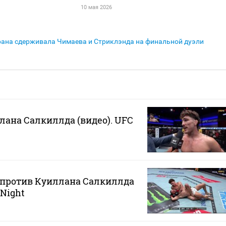
10 мая 2026
ана сдерживала Чимаева и Стриклэнда на финальной дуэли
ана Салкиллда (видео). UFC
 против Куиллана Салкиллда
 Night