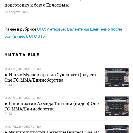
подготовку к бою с Евлоевым
06 августа 2026
Ранее в рубрике
UFC
:
Интервью Валентины Шевченко после
боя (видео). UFC 315
ЧИТАТЬ ЕЩЕ
MMA/ЕДИНОБОРСТВА
Ильяс Мусаев против Суксавата (видео).
One FC. MMA/Единоборства
21:43
MMA/ЕДИНОБОРСТВА
Рави против Ахмеда Тантави (видео). One
FC. MMA/Единоборства
21:43
MMA/ЕДИНОБОРСТВА
Чангтонг против Петанды (видео). One FC.