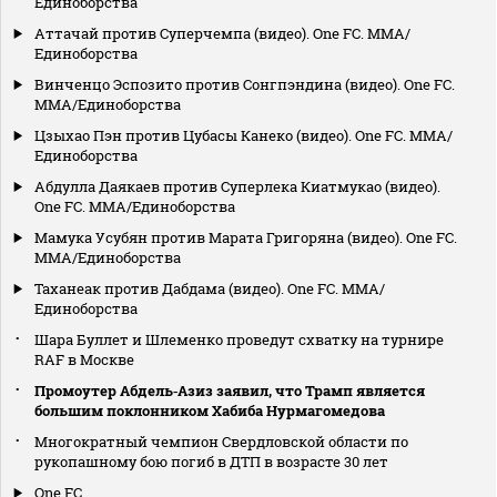
Единоборства
Аттачай против Суперчемпа (видео). One FC. MMA/
Единоборства
Винченцо Эспозито против Сонгпэндина (видео). One FC.
MMA/Единоборства
Цзыхао Пэн против Цубасы Канеко (видео). One FC. MMA/
Единоборства
Абдулла Даякаев против Суперлека Киатмукао (видео).
One FC. MMA/Единоборства
Мамука Усубян против Марата Григоряна (видео). One FC.
MMA/Единоборства
Таханеак против Дабдама (видео). One FC. MMA/
Единоборства
Шара Буллет и Шлеменко проведут схватку на турнире
RAF в Москве
Промоутер Абдель‑Азиз заявил, что Трамп является
большим поклонником Хабиба Нурмагомедова
Многократный чемпион Свердловской области по
рукопашному бою погиб в ДТП в возрасте 30 лет
One FC