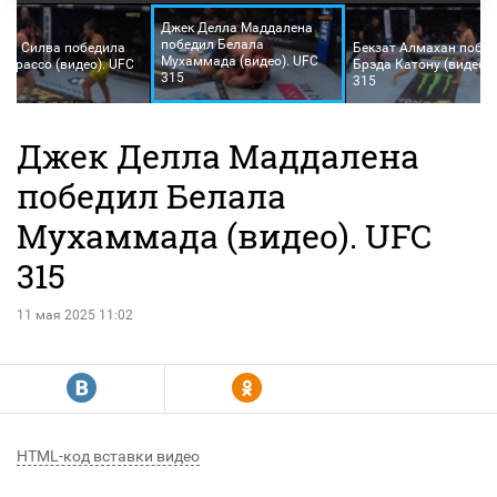
Джек Делла Маддалена
победил Белала
ья Силва победила
Бекзат Алмахан побе
Мухаммада (видео). UFC
у Грассо (видео). UFC
Брэда Катону (видео).
315
315
Джек Делла Маддалена
победил Белала
Мухаммада (видео). UFC
315
11 мая 2025 11:02
R
Y
HTML-код вставки видео