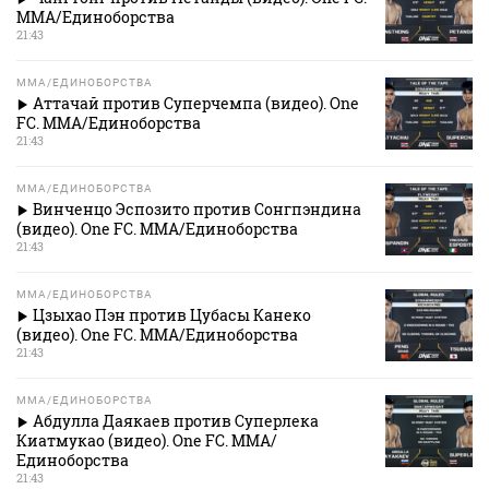
MMA/Единоборства
21:43
MMA/ЕДИНОБОРСТВА
Аттачай против Суперчемпа (видео). One
FC. MMA/Единоборства
21:43
MMA/ЕДИНОБОРСТВА
Винченцо Эспозито против Сонгпэндина
(видео). One FC. MMA/Единоборства
21:43
MMA/ЕДИНОБОРСТВА
Цзыхао Пэн против Цубасы Канеко
(видео). One FC. MMA/Единоборства
21:43
MMA/ЕДИНОБОРСТВА
Абдулла Даякаев против Суперлека
Киатмукао (видео). One FC. MMA/
Единоборства
21:43