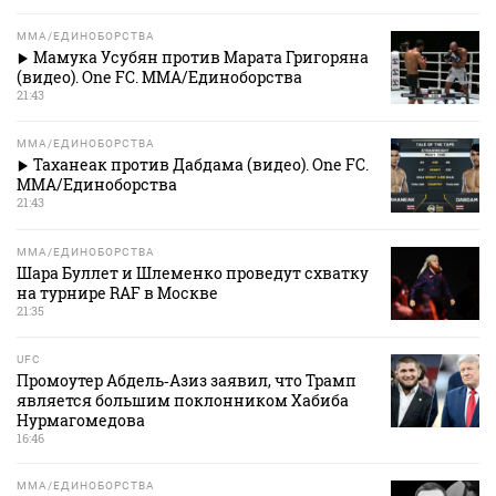
MMA/ЕДИНОБОРСТВА
Мамука Усубян против Марата Григоряна
(видео). One FC. MMA/Единоборства
21:43
MMA/ЕДИНОБОРСТВА
Таханеак против Дабдама (видео). One FC.
MMA/Единоборства
21:43
MMA/ЕДИНОБОРСТВА
Шара Буллет и Шлеменко проведут схватку
на турнире RAF в Москве
21:35
UFC
Промоутер Абдель‑Азиз заявил, что Трамп
является большим поклонником Хабиба
Нурмагомедова
16:46
MMA/ЕДИНОБОРСТВА