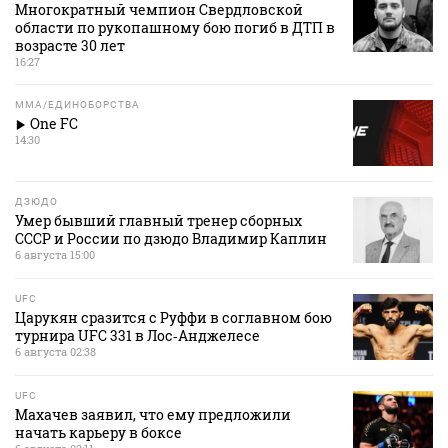
Многократный чемпион Свердловской
области по рукопашному бою погиб в ДТП в
возрасте 30 лет
16:27
MMA/ЕДИНОБОРСТВА
One FC
14:30
ДЗЮДО
Умер бывший главный тренер сборных
СССР и России по дзюдо Владимир Каплин
6 августа 15:00
UFC
Царукян сразится с Руффи в соглавном бою
турнира UFC 331 в Лос‑Анджелесе
6 августа 02:38
UFC
Махачев заявил, что ему предложили
начать карьеру в боксе