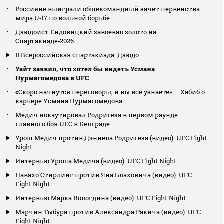
Россияне выиграли общекомандный зачет первенства
мира U‑17 по вольной борьбе
Дзюдоист Ендовицкий завоевал золото на
Спартакиаде‑2026
II Всероссийская спартакиада. Дзюдо
Уайт заявил, что хотел бы видеть Усмана
Нурмагомедова в UFC
«Скоро начнутся переговоры, и вы всё узнаете» — Хабиб о
карьере Усмана Нурмагомедова
Медич нокаутировал Родригеза в первом раунде
главного боя UFC в Белграде
Урош Медич против Дэниела Родригеза (видео). UFC Fight
Night
Интервью Уроша Медича (видео). UFC Fight Night
Навахо Стирлинг против Яна Блаховича (видео). UFC
Fight Night
Интервью Марка Вологдина (видео). UFC Fight Night
Марчин Тыбура против Александра Ракича (видео). UFC
Fight Night