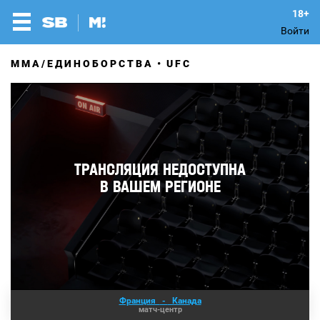
Войти
MMA/ЕДИНОБОРСТВА
UFC
Франция
-
Канада
матч-центр