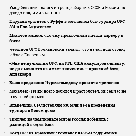
Умер бывший главный тренер сборных СССР и России по
дзюдо Владимир Каплин
Царукян сразится с Руффи в соглавном бою турнира UFC
331 в Лос‑Анджелесе
Махачев заявил, что ему предложили начать карьеру в
боксе
Чемпион UFC Волкановски заявил, что начал подготовку
к бою с Евлоевым
«Мне не нужны ни UFC, ни PFL. США аннулировали визу,
но для меня это не имеет значения» — иранский боец
Алиакбари
Хьюз предложил Нурмагомедову провести трилогию
Махачев: «Гэтжи всего добился и растолстел, он сейчас не
в лучшей форме»
Владельцы UFC потеряли $30 млн из‑за проведения
турнира в Белом доме
Триллер на чемпионате мира! Россия победила с
разницей в один балл
Боец UFC из Бразилии скончался на 35‑м году жизни