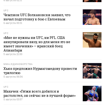
6 августа 02:11
UFC
Чемпион UFC Волкановски заявил, что
начал подготовку к бою с Евлоевым
6 августа 00:31
UFC
«Мне не нужны ни UFC, ни PFL. США
аннулировали визу, но для меня это не
имеет значения» — иранский боец
Алиакбари
5 августа 21:00
MMA/ЕДИНОБОРСТВА
Хьюз предложил Нурмагомедову провести
трилогию
5 августа 06:54
UFC
Махачев: «Гэтжи всего добился и
растолстел, он сейчас не в лучшей форме»
5 августа 03:57