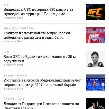
UFC
Владельцы UFC потеряли $30 млн из‑за
проведения турнира в Белом доме
4 августа 19:54
MMA/ЕДИНОБОРСТВА
Триллер на чемпионате мира! Россия
победила с разницей в один балл
4 августа 10:41
UFC
Боец UFC из Бразилии скончался на 35‑м
году жизни
4 августа 02:21
ВОЛЬНАЯ БОРЬБА
Россияне выиграли общекомандный зачет
первенства мира U‑17 по вольной борьбе
3 августа 16:38
СПАРТАКИАДА
Дзюдоист Ендовицкий завоевал золото на
Спартакиаде‑2026