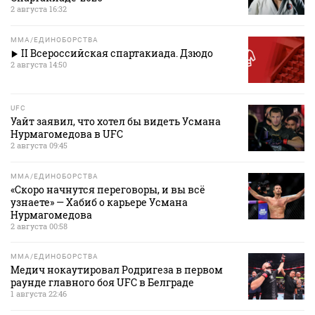
2 августа 16:32
MMA/ЕДИНОБОРСТВА
II Всероссийская спартакиада. Дзюдо
2 августа 14:50
UFC
Уайт заявил, что хотел бы видеть Усмана
Нурмагомедова в UFC
2 августа 09:45
MMA/ЕДИНОБОРСТВА
«Скоро начнутся переговоры, и вы всё
узнаете» — Хабиб о карьере Усмана
Нурмагомедова
2 августа 00:58
MMA/ЕДИНОБОРСТВА
Медич нокаутировал Родригеза в первом
раунде главного боя UFC в Белграде
1 августа 22:46