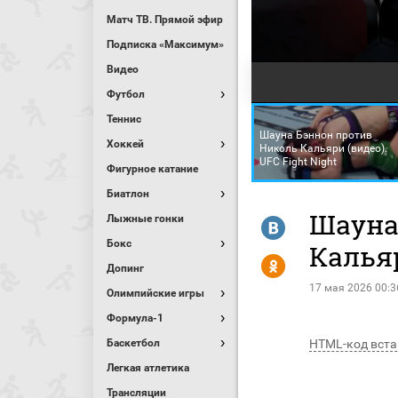
Матч ТВ. Прямой эфир
Подписка «Максимум»
Видео
Футбол
Теннис
Шауна Бэннон против
Хоккей
Николь Кальяри (видео).
UFC Fight Night
Фигурное катание
Биатлон
Шауна
Лыжные гонки
R
Бокс
Кальяр
Y
Допинг
17 мая 2026 00:3
Олимпийские игры
Формула-1
Баскетбол
HTML-код вста
Легкая атлетика
Трансляции