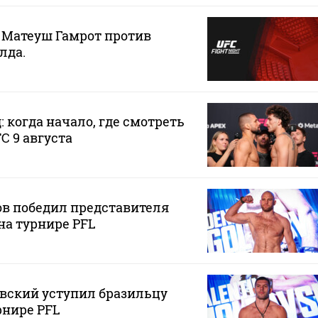
. Матеуш Гамрот против
лда.
 когда начало, где смотреть
C 9 августа
ов победил представителя
на турнире PFL
вский уступил бразильцу
рнире PFL