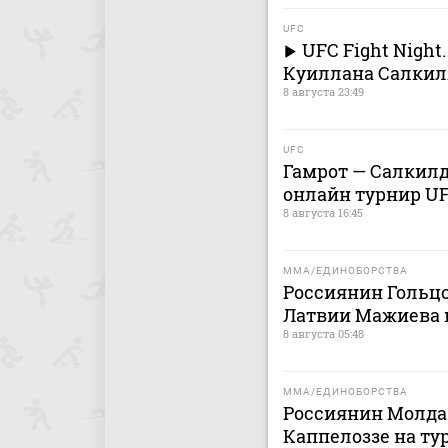
UFC
UFC Fight Night
Куиллана Салкил
8 августа 23:49
UFC
Гамрот — Салкилд:
онлайн турнир UF
8 августа 16:45
MMA/ЕДИНОБОРСТВА
Россиянин Гольц
Латвии Мажиева 
8 августа 05:48
MMA/ЕДИНОБОРСТВА
Россиянин Молда
Каппелоззе на ту