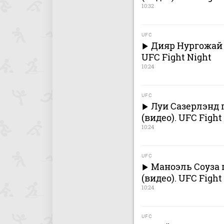
10:32
UFC
Дияр Нургожай 
UFC Fight Night
10:24
UFC
Луи Сазерлэнд 
(видео). UFC Fight
10:24
UFC
Маноэль Соуза
(видео). UFC Fight
10:24
UFC