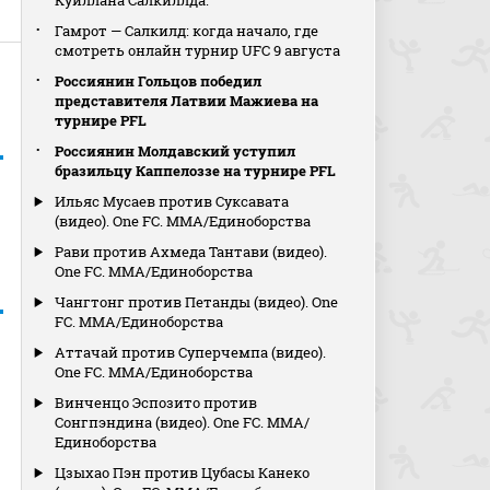
Куиллана Салкиллда.
Гамрот — Салкилд: когда начало, где
смотреть онлайн турнир UFC 9 августа
Россиянин Гольцов победил
представителя Латвии Мажиева на
турнире PFL
Россиянин Молдавский уступил
бразильцу Каппелоззе на турнире PFL
Ильяс Мусаев против Суксавата
(видео). One FC. MMA/Единоборства
Рави против Ахмеда Тантави (видео).
One FC. MMA/Единоборства
Чангтонг против Петанды (видео). One
FC. MMA/Единоборства
Аттачай против Суперчемпа (видео).
One FC. MMA/Единоборства
Винченцо Эспозито против
Сонгпэндина (видео). One FC. MMA/
Единоборства
Цзыхао Пэн против Цубасы Канеко