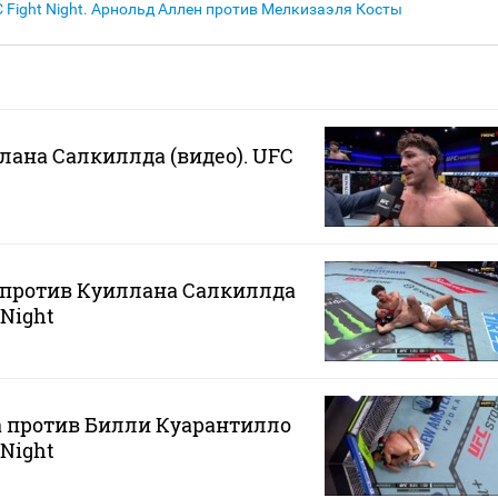
 Fight Night. Арнольд Аллен против Мелкизаэля Косты
ана Салкиллда (видео). UFC
 против Куиллана Салкиллда
 Night
а против Билли Куарантилло
 Night