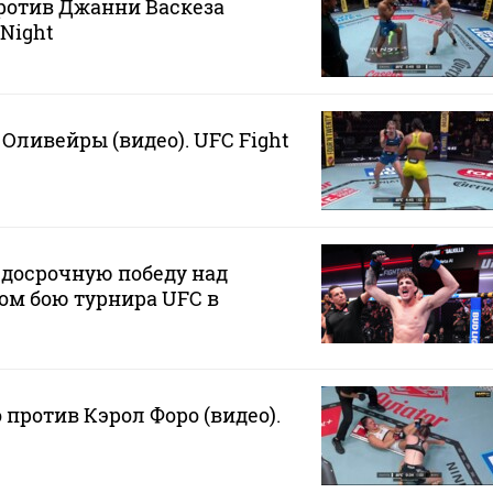
ротив Джанни Васкеза
 Night
Оливейры (видео). UFC Fight
 досрочную победу над
ом бою турнира UFC в
против Кэрол Форо (видео).