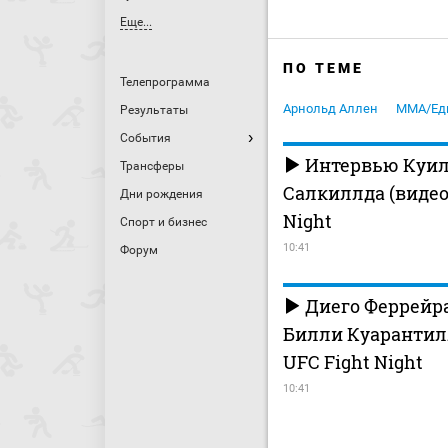
Еще...
ПО ТЕМЕ
Телепрограмма
Арнольд Аллен
MMA/Ед
Результаты
События
Интервью Куи
Трансферы
Салкиллда (видео)
Дни рождения
Night
Спорт и бизнес
10:41
Форум
Диего Феррейр
Билли Куарантилл
UFC Fight Night
10:41