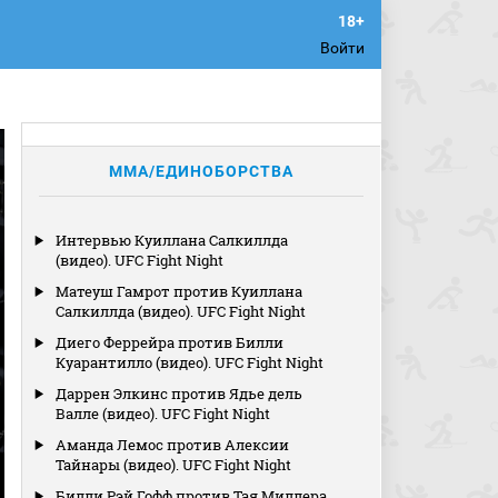
Войти
MMA/ЕДИНОБОРСТВА
Интервью Куиллана Салкиллда
(видео). UFC Fight Night
Матеуш Гамрот против Куиллана
Салкиллда (видео). UFC Fight Night
Диего Феррейра против Билли
Куарантилло (видео). UFC Fight Night
Даррен Элкинс против Ядье дель
Валле (видео). UFC Fight Night
Аманда Лемос против Алексии
Тайнары (видео). UFC Fight Night
Билли Рэй Гофф против Тая Миллера