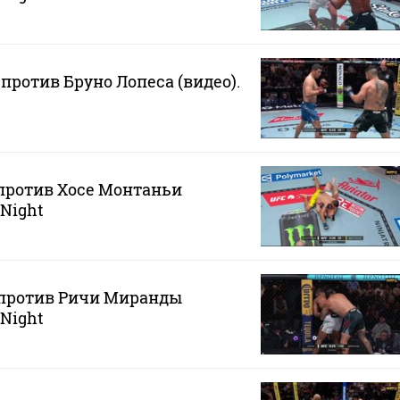
против Бруно Лопеса (видео).
против Хосе Монтаньи
 Night
 против Ричи Миранды
 Night