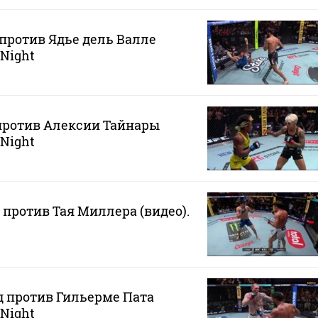
против Ядье дель Валле
 Night
против Алексии Тайнары
 Night
 против Тая Миллера (видео).
 против Гильерме Пата
 Night