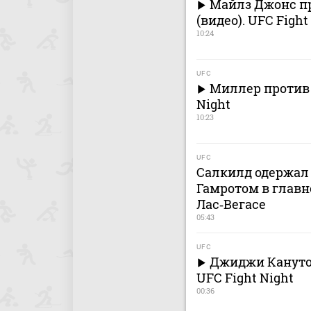
Майлз Джонс п
(видео). UFC Fight
10:24
UFC
Миллер против 
Night
10:23
UFC
Салкилд одержал
Гамротом в главн
Лас‑Вегасе
05:43
UFC
Джиджи Кануто 
UFC Fight Night
00:36