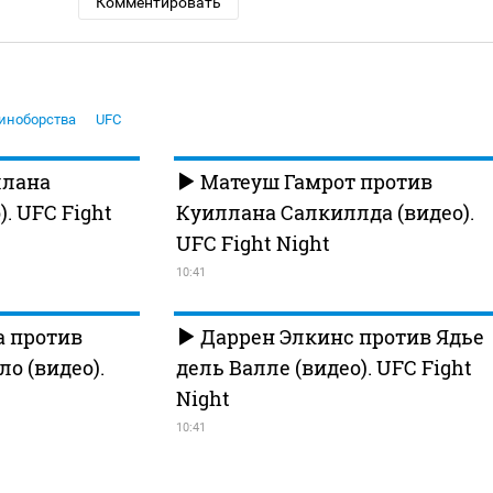
Комментировать
иноборства
UFC
ллана
Матеуш Гамрот против
. UFC Fight
Куиллана Салкиллда (видео).
UFC Fight Night
10:41
а против
Даррен Элкинс против Ядье
о (видео).
дель Валле (видео). UFC Fight
Night
10:41