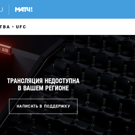
ТВА
UFC