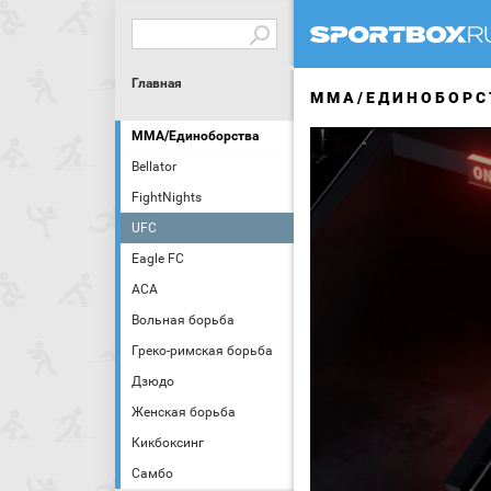
Главная
MMA/ЕДИНОБОРС
MMA/Единоборства
Bellator
FightNights
UFC
Eagle FC
АСА
Вольная борьба
Греко-римская борьба
Дзюдо
Женская борьба
Кикбоксинг
Самбо