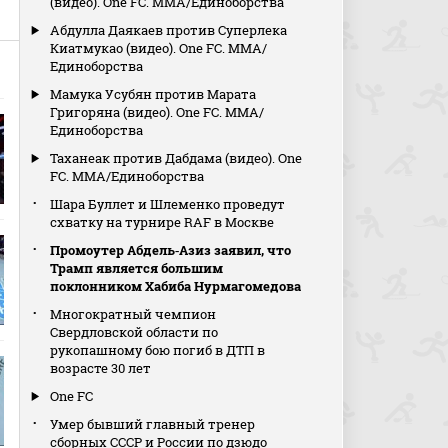
(видео). One FC. MMA/Единоборства
Абдулла Даякаев против Суперлека
Киатмукао (видео). One FC. MMA/
Единоборства
Мамука Усубян против Марата
Григоряна (видео). One FC. MMA/
Единоборства
Таханеак против Дабдама (видео). One
FC. MMA/Единоборства
Шара Буллет и Шлеменко проведут
схватку на турнире RAF в Москве
Промоутер Абдель‑Азиз заявил, что
Трамп является большим
поклонником Хабиба Нурмагомедова
Многократный чемпион
Свердловской области по
рукопашному бою погиб в ДТП в
возрасте 30 лет
One FC
Умер бывший главный тренер
сборных СССР и России по дзюдо