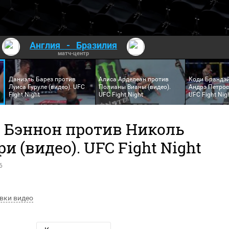
Англия
-
Бразилия
матч-центр
Даниэль Барез против
Алиса Арделеан против
Коди Брандэ
Луиса Гуруле (видео). UFC
Полианы Вианы (видео).
Андрэ Петрос
Fight Night
UFC Fight Night
UFC Fight Nig
 Бэннон против Николь
и (видео). UFC Fight Night
6
вки видео