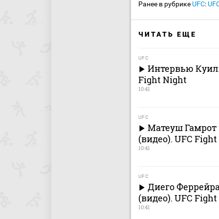
Ранее в рубрике
UFC
:
UFC
ЧИТАТЬ ЕЩЕ
UFC
Интервью Куилл
Fight Night
10:41
UFC
Матеуш Гамрот
(видео). UFC Fight
10:41
UFC
Диего Феррейр
(видео). UFC Fight
10:41