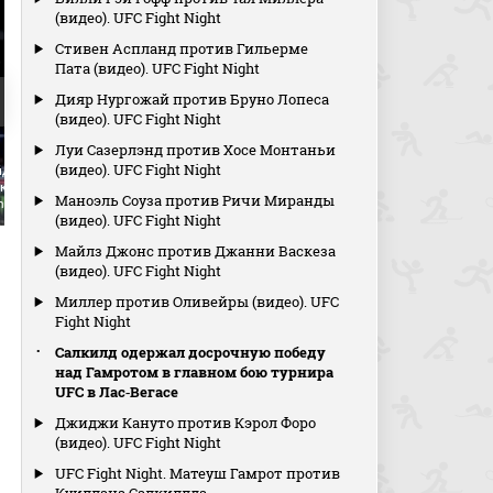
(видео). UFC Fight Night
Стивен Аспланд против Гильерме
Пата (видео). UFC Fight Night
Дияр Нургожай против Бруно Лопеса
(видео). UFC Fight Night
Луи Сазерлэнд против Хосе Монтаньи
(видео). UFC Fight Night
йдж против
Кетлен Виера против
Туко Токкос против Ивана
ки (видео).
Джакьюлин Кавальканти
Эрслана (видео). UFC Fight
Маноэль Соуза против Ричи Миранды
ht
(видео). UFC Fight Night
Night
(видео). UFC Fight Night
Майлз Джонс против Джанни Васкеза
(видео). UFC Fight Night
Миллер против Оливейры (видео). UFC
Fight Night
Салкилд одержал досрочную победу
над Гамротом в главном бою турнира
UFC в Лас‑Вегасе
Джиджи Кануто против Кэрол Форо
(видео). UFC Fight Night
UFC Fight Night. Матеуш Гамрот против