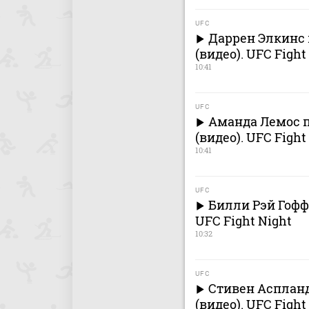
UFC
Даррен Элкинс 
(видео). UFC Fight
10:41
UFC
Аманда Лемос 
(видео). UFC Fight
10:41
UFC
Билли Рэй Гофф
UFC Fight Night
10:32
UFC
Стивен Аспланд
(видео). UFC Fight