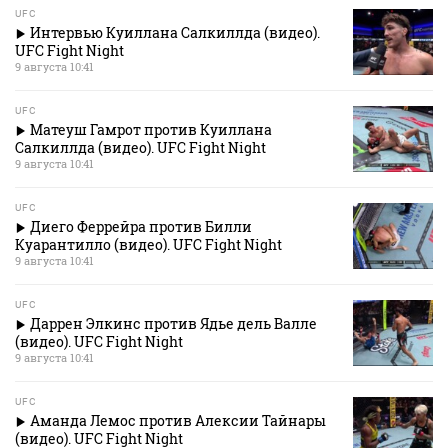
UFC
Интервью Куиллана Салкиллда (видео).
UFC Fight Night
9 августа 10:41
UFC
Матеуш Гамрот против Куиллана
Салкиллда (видео). UFC Fight Night
9 августа 10:41
UFC
Диего Феррейра против Билли
Куарантилло (видео). UFC Fight Night
9 августа 10:41
UFC
Даррен Элкинс против Ядье дель Валле
(видео). UFC Fight Night
9 августа 10:41
UFC
Аманда Лемос против Алексии Тайнары
(видео). UFC Fight Night