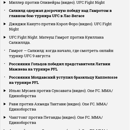
Миллер против Оливейры (видео). UFC Fight Night
Салкилд одержал досрочную победу над Гамротом в
главном бою турнира UFC в Лас‑Вегасе
Джиджи Кануто против Кэрол Форо (видео). UFC Fight
Night
UFC Fight Night. Матеуш Гамрот против Куиллана
Салкиллда.
Гамрот — Салкилд: когда начало, где смотреть онлайн
турнир UFC 9 августа
Россиянин Гольцов победил представителя Латвии
Мажиева на турнире PFL
Россиянин Молдавский уступил бразильцу Каппелоззе
на турнире PFL
Ильяс Мусаев против Суксавата (видео). One FC. MMA/
Единоборства
Рави против Ахмеда Тантави (видео). One FC. MMA/
Единоборства
Чангтонг против Петанды (видео). One FC. MMA/
Единоборства