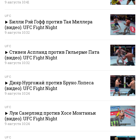
9 августа 10:41
UFC
Билли Рэй Гофф против Тая Миллера
(видео). UFC Fight Night
9 августа 10:32
UFC
Стивен Аспланд против Гильерме Пата
(видео). UFC Fight Night
9 августа 10:32
UFC
Дияр Нургожай против Бруно Лопеса
(видео). UFC Fight Night
9 августа 10:24
UFC
Луи Сазерлэнд против Хосе Монтаньи
(видео). UFC Fight Night
9 августа 10:24
UFC