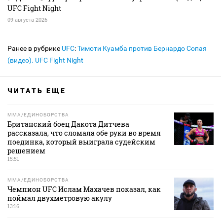
UFC Fight Night
09 августа 2026
Ранее в рубрике
UFC
:
Тимоти Куамба против Бернардо Сопая
(видео). UFC Fight Night
ЧИТАТЬ ЕЩЕ
MMA/ЕДИНОБОРСТВА
Британский боец Дакота Дитчева
рассказала, что сломала обе руки во время
поединка, который выиграла судейским
решением
15:51
MMA/ЕДИНОБОРСТВА
Чемпион UFC Ислам Махачев показал, как
поймал двухметровую акулу
13:16