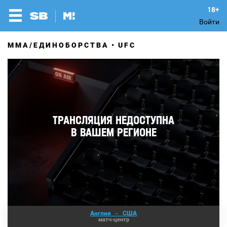
Войти
MMA/ЕДИНОБОРСТВА
UFC
Англия
-
США
матч-центр