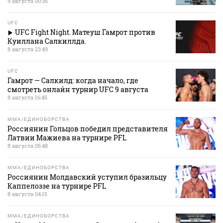
9 августа 00:36
UFC
UFC Fight Night. Матеуш Гамрот против
Куиллана Салкиллда.
8 августа 23:49
UFC
Гамрот — Салкилд: когда начало, где
смотреть онлайн турнир UFC 9 августа
8 августа 16:45
MMA/ЕДИНОБОРСТВА
Россиянин Гольцов победил представителя
Латвии Мажиева на турнире PFL
8 августа 05:48
MMA/ЕДИНОБОРСТВА
Россиянин Молдавский уступил бразильцу
Каппелоззе на турнире PFL
8 августа 04:15
MMA/ЕДИНОБОРСТВА