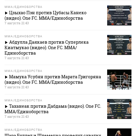
MMA/ЕДИНОБОРСТВА
Цзыхао Пэн против Цубасы Канеко
(видео). One FC. MMA/Единоборства
7 августа 21:43
MMA/ЕДИНОБОРСТВА
Абдулла Даякаев против Суперлека
Киатмукао (видео). One FC. MMA/
Единоборства
7 августа 21:43
MMA/ЕДИНОБОРСТВА
Мамука Усубян против Марата Григоряна
(видео). One FC. MMA/Единоборства
7 августа 21:43
MMA/ЕДИНОБОРСТВА
Таханеак против Дабдама (видео). One FC.
MMA/Единоборства
7 августа 21:43
MMA/ЕДИНОБОРСТВА
Шара Буллет и Шлеменко проведут схватку