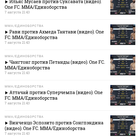
Ильяс Мусаев против Суксавата (видео).
One FC. MMA/Единоборства
7 августа 21:43
MMA/ЕДИНОБОРСТВА
Рави против Ахмеда Тантави (видео). One
FC. MMA/Единоборства
7 августа 21:43
MMA/ЕДИНОБОРСТВА
Чангтонг против Петанды (видео). One FC.
MMA/Единоборства
7 августа 21:43
MMA/ЕДИНОБОРСТВА
Аттачай против Суперчемпа (видео). One
FC. MMA/Единоборства
7 августа 21:43
MMA/ЕДИНОБОРСТВА
Винченцо Эспозито против Сонгпэндина
(видео). One FC. MMA/Единоборства
7 августа 21:43