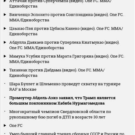
Аттачай против Суперчемпа (видео). One FC. MMA/
Единоборства
Винченцо Эспозито против Сонгпэндина (видео). One FC.
MMA/Единоборства
Цзыхао Пэн против Цубасы Канеко (видео). One FC. MMA/
Единоборства
Абдулла Даякаев против Суперлека Киатмукао (видео).
One FC. MMA/Единоборства
Мамука Усубян против Марата Григоряна (видео). One FC.
MMA/Единоборства
Таханеак против Дабдама (видео). One FC. MMA/
Единоборства
Шара Буллет и Шлеменко проведут схватку на турнире
RAF в Москве
Промоутер Абдель‑Азиз заявил, что Трамп является
большим поклонником Хабиба Нурмагомедова
Многократный чемпион Свердловской области по
рукопашному бою погиб в ДТП в возрасте 30 лет
One FC
Умер бывший главный тренер сборных СССР и России по