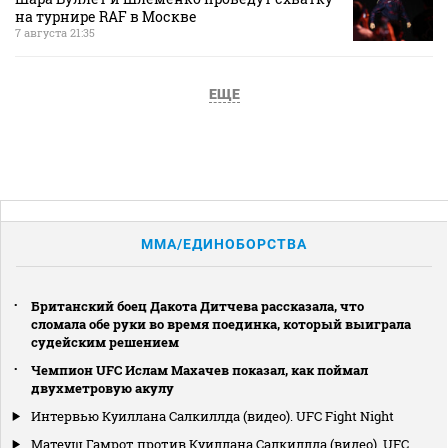
на турнире RAF в Москве
7 августа 21:35
ЕЩЕ
MMA/ЕДИНОБОРСТВА
Британский боец Дакота Дитчева рассказала, что
сломала обе руки во время поединка, который выиграла
судейским решением
Чемпион UFC Ислам Махачев показал, как поймал
двухметровую акулу
Интервью Куиллана Салкиллда (видео). UFC Fight Night
Матеуш Гамрот против Куиллана Салкиллда (видео). UFC