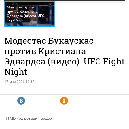
Модестас Букаускас
против Кристиана
Эдвардса (видео). UFC
Fight Night
Модестас Букаускас
против Кристиана
Эдвардса (видео). UFC Fight
Night
17 мая 2026 10:12
R
Y
HTML-код вставки видео