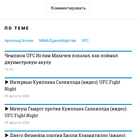
Комментировать
ПО ТЕМЕ
Арнольд Аллен
MMA/Единоборства
UFC
Чемпион UFC Ислам Махачев показал, как поймал
двухметровую акулу
13:16
Интервью Куиллана Салкиллда (видео). UFC Fight
Night
09 августа 2026
Матеуш Гамрот против Куиллана Салкиллда (видео).
UFC Fight Night
09 августа 2026
Диего Феррейра против Билли Куарантилло (видео).