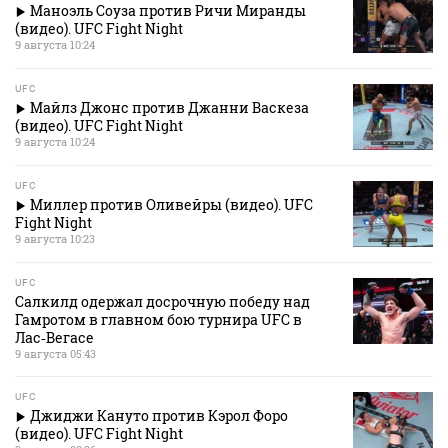
Маноэль Соуза против Ричи Миранды
(видео). UFC Fight Night
9 августа 10:24
UFC
Майлз Джонс против Джанни Васкеза
(видео). UFC Fight Night
9 августа 10:24
UFC
Миллер против Оливейры (видео). UFC
Fight Night
9 августа 10:23
UFC
Салкилд одержал досрочную победу над
Гамротом в главном бою турнира UFC в
Лас‑Вегасе
9 августа 05:43
UFC
Джиджи Кануто против Кэрол Форо
(видео). UFC Fight Night