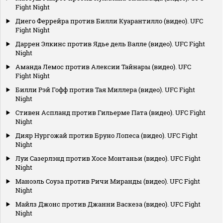
Fight Night
Диего Феррейра против Билли Куарантилло (видео). UFC
Fight Night
Даррен Элкинс против Ядье дель Валле (видео). UFC Fight
Night
Аманда Лемос против Алексии Тайнары (видео). UFC
Fight Night
Билли Рэй Гофф против Тая Миллера (видео). UFC Fight
Night
Стивен Аспланд против Гильерме Пата (видео). UFC Fight
Night
Дияр Нургожай против Бруно Лопеса (видео). UFC Fight
Night
Луи Сазерлэнд против Хосе Монтаньи (видео). UFC Fight
Night
Маноэль Соуза против Ричи Миранды (видео). UFC Fight
Night
Майлз Джонс против Джанни Васкеза (видео). UFC Fight
Night