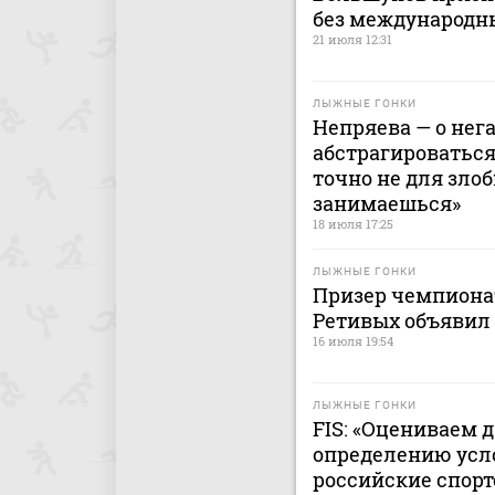
без международн
21 июля 12:31
ЛЫЖНЫЕ ГОНКИ
Непряева — о нег
абстрагироваться 
точно не для зло
занимаешься»
18 июля 17:25
ЛЫЖНЫЕ ГОНКИ
Призер чемпиона
Ретивых объявил
16 июля 19:54
ЛЫЖНЫЕ ГОНКИ
FIS: «Оцениваем 
определению усл
российские спор