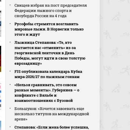
Свищев избран на пост председателя
Федерации лыжного спорта и
сноуборда России на 4 года
Русофобы стремятся возглавить
мировые лыжи. В Норвегии только
этого и ждут
Лыжница Степанова: «Те, кто
пытается нас «отменить» из‑за
георгиевской ленточки в День
Победы, могут идти в свою толстую
еврозадницу»
FIS опубликовала календарь Кубка
мира‑2026/27 по лыжным гонкам
«Нельзя сравнивать, это совсем
разные моменты». Губерниев — о
конфликте с Вяльбе и
взаимоотношениях с Бузовой
Большунов: «Хочется завоевать еще
несколько титулов на международной
арене»
Степанова: «Если жена более успешна,