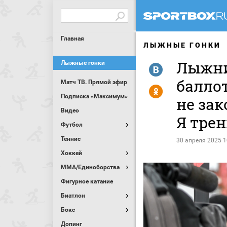
Главная
ЛЫЖНЫЕ ГОНКИ
Лыжниц
Лыжные гонки
R
баллот
Матч ТВ. Прямой эфир
Y
Подписка «Максимум»
не за
Видео
Я тре
Футбол
Теннис
30 апреля 2025 1
Хоккей
MMA/Единоборства
Фигурное катание
Биатлон
Бокс
Допинг