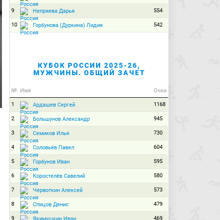
9
554
Непряева Дарья
10
542
Горбунова (Дуркина) Лидия
КУБОК РОССИИ 2025-26,
МУЖЧИНЫ. ОБЩИЙ ЗАЧЕТ
№
Имя
Очки
1
1168
Ардашев Сергей
2
945
Большунов Александр
3
730
Семиков Илья
4
604
Соловьёв Павел
5
595
Горбунов Иван
6
580
Коростелёв Савелий
7
573
Червоткин Алексей
8
479
Спицов Денис
9
469
Якимушкин Иван