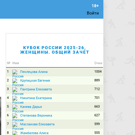
Войти
КУБОК РОССИИ 2025-26,
ЖЕНЩИНЫ. ОБЩИЙ ЗАЧЕТ
№
Имя
Очки
1
1004
Пеклецова Алина
2
889
Крупицкая Евгения
3
712
Пантрина Елизавета
4
701
Никитина Екатерина
5
663
Канева Дарья
6
627
Степанова Вероника
7
599
Маслакова Елизавета
8
555
Жамбалова Алиса