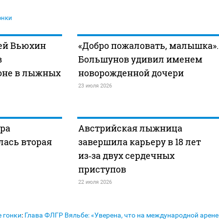
онки
ей Вьюхин
«Добро пожаловать, малышка».
в
Большунов удивил именем
оне в лыжных
новорожденной дочери
23 июля 2026
дра
Австрийская лыжница
лась вторая
завершила карьеру в 18 лет
из‑за двух сердечных
приступов
22 июля 2026
 гонки
:
Глава ФЛГР Вяльбе: «Уверена, что на международной арене