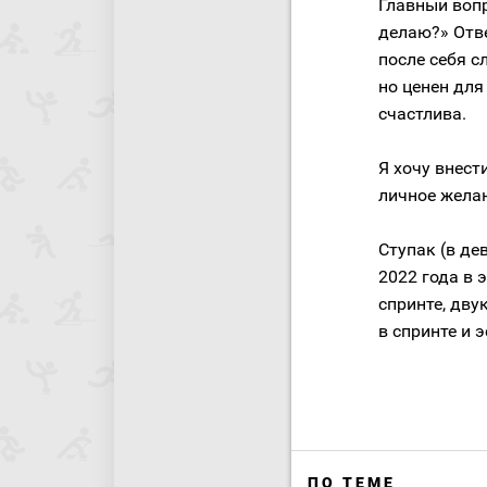
Главный вопр
делаю?» Отв
после себя с
но ценен для
счастлива.
Я хочу внест
личное желан
Ступак (в д
2022 года в 
спринте, дв
в спринте и 
ПО ТЕМЕ