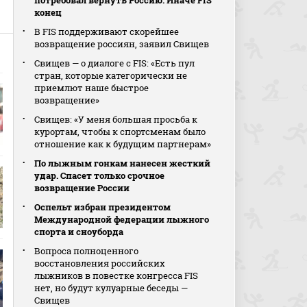
потребовал вернуть Россию. Иначе FIS
конец
В FIS поддерживают скорейшее
возвращение россиян, заявил Свищев
Свищев — о диалоге с FIS: «Есть пул
стран, которые категорически не
приемлют наше быстрое
возвращение»
Свищев: «У меня большая просьба к
курортам, чтобы к спортсменам было
отношение как к будущим партнерам»
По лыжным гонкам нанесен жесткий
удар. Спасет только срочное
возвращение России
Оспельт избран президентом
Международной федерации лыжного
спорта и сноуборда
Вопроса полноценного
восстановления российских
лыжников в повестке конгресса FIS
нет, но будут кулуарные беседы —
Свищев