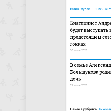
Юлия Ступак
Лыжные г
Биатлонист Андр
будет выступать 
предстоящем сез
гонках
30 июля 2026
В семье Алексан
Большунова роди
дочь
22 июля 2026
Ранее в рубрике
Лыжные