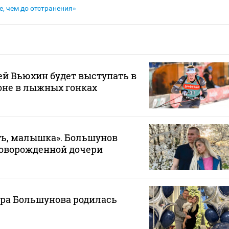
, чем до отстранения»
й Вьюхин будет выступать в
оне в лыжных гонках
ть, малышка». Большунов
оворожденной дочери
дра Большунова родилась