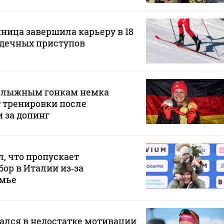
ица завершила карьеру в 18
ердечных приступов
 лыжным гонкам немка
 тренировки после
 за допинг
, что пропускает
ор в Италии из‑за
емье
ался в недостатке мотивации