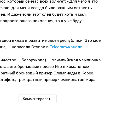
ос, который сейчас всех волнует: «Для чего я это
ечаю: для меня всегда было важным оставить
лед. И даже если этот след будет хоть и мал,
 подрастающего поколения, то я уже буду
и свой вклад в развитие своей республики. Это мое
ие, — написала Ступак в
Telegram‑канале
.
евичестве — Белорукова) — олимпийская чемпионка
эстафете, бронзовый призер Игр в командном
укратный бронзовый призер Олимпиады в Корее
эстафете, трехкратный призер чемпионатов мира.
Комментировать