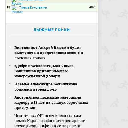
10
407
Тиунов Константин
ЛЫЖНЫЕ ГОНКИ
Биатлонист Андрей Вьюхин будет
выступать в предстоящем сезоне в
лыжных гонках
«Добро пожаловать, малышка».
Большунов удивил именем
новорожденной дочери
В семье Александра Большунова
родилась вторая дочь
Австрийская лыжница завершила
карьеру в 18 лет из‑за двух сердечных
приступов
Чемпионка ОИ по лыжным гонкам
немка Карль возобновит тренировки
после дисквалификации за допинг