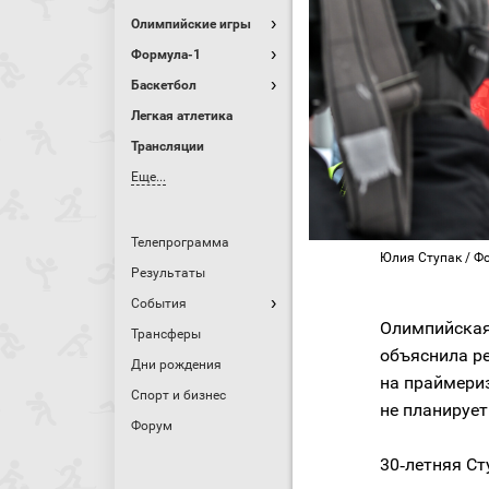
Олимпийские игры
Формула-1
Баскетбол
Легкая атлетика
Трансляции
Еще...
Телепрограмма
Юлия Ступак / Фо
Результаты
События
Олимпийская
Трансферы
объяснила р
Дни рождения
на праймериз
Спорт и бизнес
не планирует
Форум
30‑летняя Ст