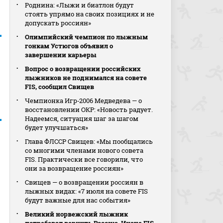
Роднина: «Лыжи и биатлон будут
стоять упрямо на своих позициях и не
допускать россиян»
Олимпийский чемпион по лыжным
гонкам Устюгов объявил о
завершении карьеры
Вопрос о возвращении российских
лыжников не поднимался на совете
FIS, сообщил Свищев
Чемпионка Игр‑2006 Медведева — о
восстановлении ОКР: «Новость радует.
Надеемся, ситуация шаг за шагом
будет улучшаться»
Глава ФЛССР Свищев: «Мы пообщались
со многими членами нового совета
FIS. Практически все говорили, что
они за возвращение россиян»
Свищев — о возвращении россиян в
лыжных видах: «7 июля на совете FIS
будут важные для нас события»
Великий норвежский лыжник