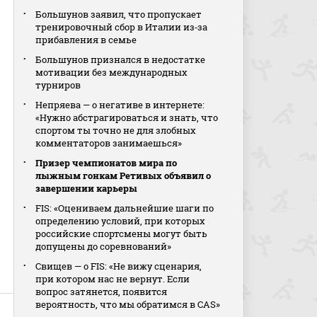
Большунов заявил, что пропускает
тренировочный сбор в Италии из‑за
прибавления в семье
Большунов признался в недостатке
мотивации без международных
турниров
Непряева — о негативе в интернете:
«Нужно абстрагироваться и знать, что
спортом ты точно не для злобных
комментаторов занимаешься»
Призер чемпионатов мира по
лыжным гонкам Ретивых объявил о
завершении карьеры
FIS: «Оцениваем дальнейшие шаги по
определению условий, при которых
российские спортсмены могут быть
допущены до соревнований»
Свищев — о FIS: «Не вижу сценария,
при котором нас не вернут. Если
вопрос затянется, появится
вероятность, что мы обратимся в CAS»