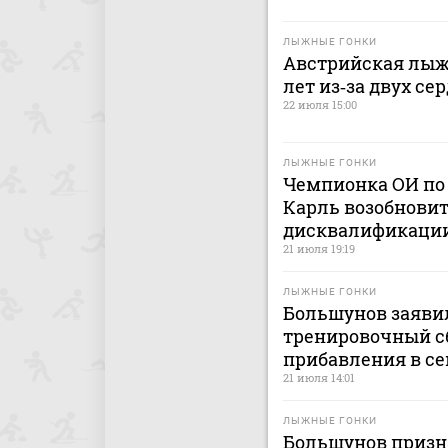
ЛЫЖНЫЕ ГОНКИ
Австрийская лыжн
лет из‑за двух с
22 июля 15:00
ЛЫЖНЫЕ ГОНКИ
Чемпионка ОИ по
Карль возобновит
дисквалификации
21 июля 19:19
ЛЫЖНЫЕ ГОНКИ
Большунов заявил
тренировочный сб
прибавления в с
21 июля 14:01
ЛЫЖНЫЕ ГОНКИ
Большунов призн