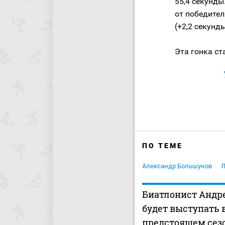
55,4 секунды
от победител
(+2,2 секунды
Эта гонка ст
ПО ТЕМЕ
Александр Большунов
Л
Биатлонист Андр
будет выступать 
предстоящем сез