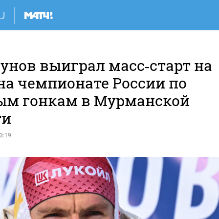
унов выиграл масс‑старт на
на чемпионате России по
м гонкам в Мурманской
ти
3:19