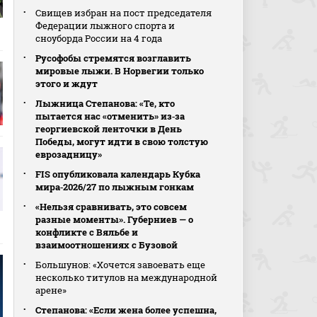
Свищев избран на пост председателя
Федерации лыжного спорта и
сноуборда России на 4 года
Русофобы стремятся возглавить
мировые лыжи. В Норвегии только
этого и ждут
Лыжница Степанова: «Те, кто
пытается нас «отменить» из‑за
георгиевской ленточки в День
Победы, могут идти в свою толстую
еврозадницу»
FIS опубликовала календарь Кубка
мира‑2026/27 по лыжным гонкам
«Нельзя сравнивать, это совсем
разные моменты». Губерниев — о
конфликте с Вяльбе и
взаимоотношениях с Бузовой
Большунов: «Хочется завоевать еще
несколько титулов на международной
арене»
Степанова: «Если жена более успешна,