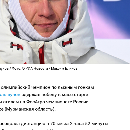
унов / Фото: © РИА Новости / Максим Блинов
 олимпийский чемпион по лыжным гонкам
ольшунов
одержал победу в масс‑старте
м стилем на ФосАгро чемпионате России
ке (Мурманская область).
еодолел дистанцию в 70 км за 2 часа 52 минуты