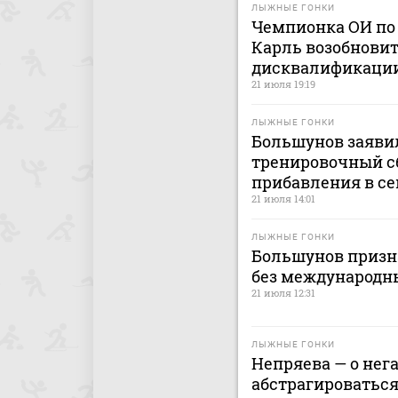
ЛЫЖНЫЕ ГОНКИ
Чемпионка ОИ по
Карль возобновит
дисквалификации
21 июля 19:19
ЛЫЖНЫЕ ГОНКИ
Большунов заявил
тренировочный сб
прибавления в с
21 июля 14:01
ЛЫЖНЫЕ ГОНКИ
Большунов призн
без международн
21 июля 12:31
ЛЫЖНЫЕ ГОНКИ
Непряева — о нег
абстрагироваться 