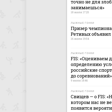
точно не для зло
занимаешься»
18 июля 17:25
ЛЫЖНЫЕ ГОНКИ
Призер чемпиона
Ретивых объявил
16 июля 19:54
ЛЫЖНЫЕ ГОНКИ
FIS: «Оцениваем 
определению усл
российские спор
до соревнований»
9 июля 18:46
ЛЫЖНЫЕ ГОНКИ
Свищев — о FIS: «
котором нас не ве
появится вероятн