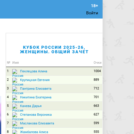
Войти
КУБОК РОССИИ 2025-26,
ЖЕНЩИНЫ. ОБЩИЙ ЗАЧЕТ
№
Имя
Очки
1
1004
Пеклецова Алина
2
889
Крупицкая Евгения
3
712
Пантрина Елизавета
4
701
Никитина Екатерина
5
663
Канева Дарья
6
627
Степанова Вероника
7
599
Маслакова Елизавета
8
555
Жамбалова Алиса