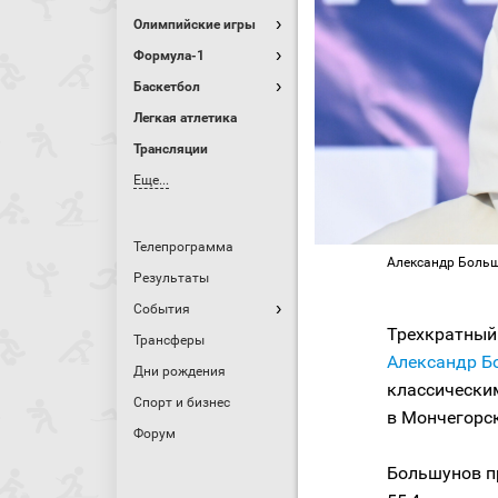
Олимпийские игры
Формула-1
Баскетбол
Легкая атлетика
Трансляции
Еще...
Телепрограмма
Александр Больш
Результаты
События
Трехкратный
Трансферы
Александр Б
Дни рождения
классически
Спорт и бизнес
в Мончегорс
Форум
Большунов пр