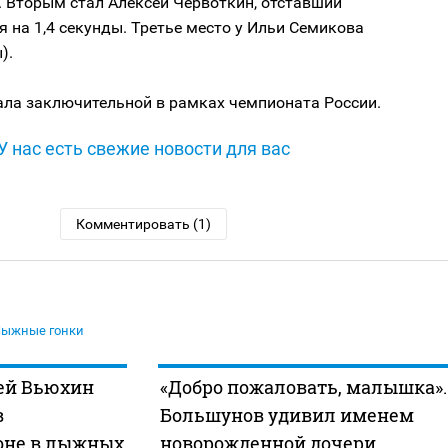
. Вторым стал Алексей Червоткин, отставший
я на 1,4 секунды. Третье место у Ильи Семикова
).
ала заключительной в рамках чемпионата России.
У нас есть свежие новости для вас
Комментировать (1)
ыжные гонки
ей Вьюхин
«Добро пожаловать, малышка».
в
Большунов удивил именем
оне в лыжных
новорожденной дочери