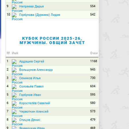
9
554
Непряева Дарья
10
542
Горбунова (Дуркина) Лидия
КУБОК РОССИИ 2025-26,
МУЖЧИНЫ. ОБЩИЙ ЗАЧЕТ
№
Имя
Очки
1
1168
Ардашев Сергей
2
945
Большунов Александр
3
730
Семиков Илья
4
604
Соловьёв Павел
5
595
Горбунов Иван
6
580
Коростелёв Савелий
7
573
Червоткин Алексей
8
479
Спицов Денис
9
469
Якимушкин Иван