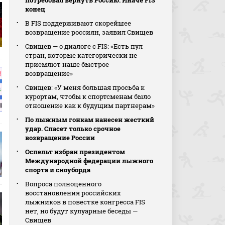
потребовал вернуть Россию. Иначе FIS
конец
В FIS поддерживают скорейшее
возвращение россиян, заявил Свищев
Свищев — о диалоге с FIS: «Есть пул
стран, которые категорически не
приемлют наше быстрое
возвращение»
Свищев: «У меня большая просьба к
курортам, чтобы к спортсменам было
отношение как к будущим партнерам»
По лыжным гонкам нанесен жесткий
удар. Спасет только срочное
возвращение России
Оспельт избран президентом
Международной федерации лыжного
спорта и сноуборда
Вопроса полноценного
восстановления российских
лыжников в повестке конгресса FIS
нет, но будут кулуарные беседы —
Свищев