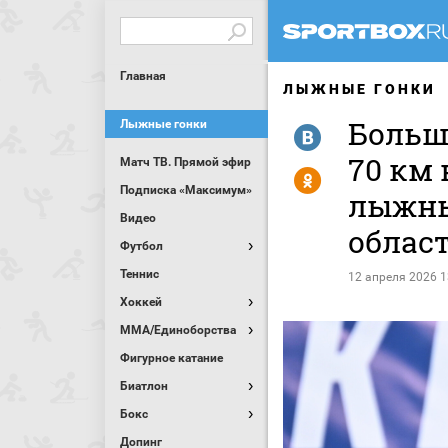
Главная
ЛЫЖНЫЕ ГОНКИ
Больш
Лыжные гонки
R
70 км 
Матч ТВ. Прямой эфир
Y
Подписка «Максимум»
лыжны
Видео
облас
Футбол
Теннис
12 апреля 2026 1
Хоккей
MMA/Единоборства
Фигурное катание
Биатлон
Бокс
Допинг