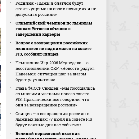
Роднина: «Лыжи и биатлон будут
стоять упрямо на своих позициях и не
допускать россиян»
Олимпийский чемпион по лыжным
гонкам Устюгов объявил о
завершении карьеры
Вопрос о возвращении российских
лыжников не поднимался на совете
FIS, сообщил Свищев
Чемпионка Игр‑2006 Медведева — о
восстановлении ОКР: «Новость радует.
Надеемся, ситуация шаг за шагом
будет улучшаться»
Глава ФЛССР Свищев: «Мы пообщались
со многими членами нового совета
FIS. Практически все говорили, что
они за возвращение россиян»
Свищев — о возвращении россиян в
лыжных видах: «7 июля на совете FIS
будут важные для нас события»
Великий норвежский лыжник