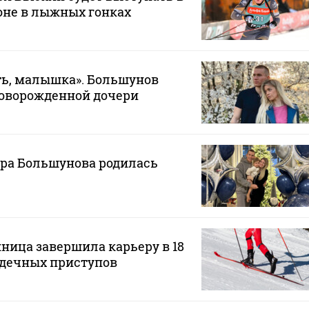
оне в лыжных гонках
ть, малышка». Большунов
оворожденной дочери
дра Большунова родилась
ица завершила карьеру в 18
ердечных приступов