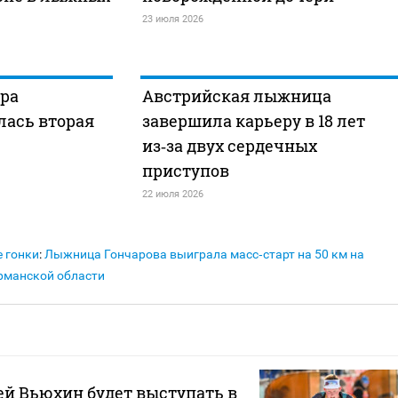
23 июля 2026
дра
Австрийская лыжница
лась вторая
завершила карьеру в 18 лет
из‑за двух сердечных
приступов
22 июля 2026
 гонки
:
Лыжница Гончарова выиграла масс‑старт на 50 км на
рманской области
й Вьюхин будет выступать в