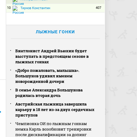
10
407
Тиунов Константин
ЛЫЖНЫЕ ГОНКИ
Биатлонист Андрей Вьюхин будет
выступать в предстоящем сезоне в
лыжных гонках
«Добро пожаловать, малышка».
Большунов удивил именем
новорожденной дочери
В семье Александра Большунова
родилась вторая дочь
Австрийская лыжница завершила
карьеру в 18 лет из‑за двух сердечных
приступов
Чемпионка ОИ по лыжным гонкам
немка Карль возобновит тренировки
после дисквалификации за допинг