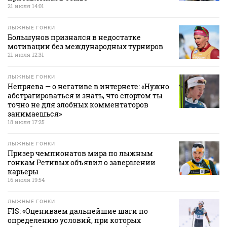
21 июля 14:01
ЛЫЖНЫЕ ГОНКИ
Большунов признался в недостатке
мотивации без международных турниров
21 июля 12:31
ЛЫЖНЫЕ ГОНКИ
Непряева — о негативе в интернете: «Нужно
абстрагироваться и знать, что спортом ты
точно не для злобных комментаторов
занимаешься»
18 июля 17:25
ЛЫЖНЫЕ ГОНКИ
Призер чемпионатов мира по лыжным
гонкам Ретивых объявил о завершении
карьеры
16 июля 19:54
ЛЫЖНЫЕ ГОНКИ
FIS: «Оцениваем дальнейшие шаги по
определению условий, при которых