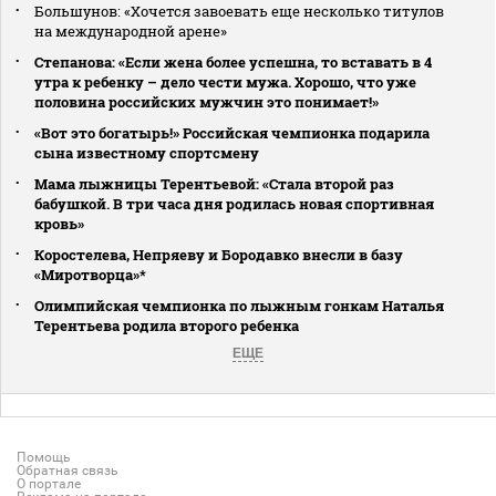
Большунов: «Хочется завоевать еще несколько титулов
на международной арене»
Степанова: «Если жена более успешна, то вставать в 4
утра к ребенку – дело чести мужа. Хорошо, что уже
половина российских мужчин это понимает!»
«Вот это богатырь!» Российская чемпионка подарила
сына известному спортсмену
Мама лыжницы Терентьевой: «Стала второй раз
бабушкой. В три часа дня родилась новая спортивная
кровь»
Коростелева, Непряеву и Бородавко внесли в базу
«Миротворца»*
Олимпийская чемпионка по лыжным гонкам Наталья
Терентьева родила второго ребенка
ЕЩЕ
Помощь
Обратная связь
О портале