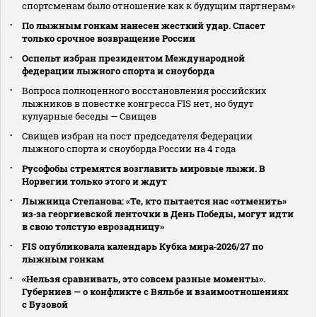
спортсменам было отношение как к будущим партнерам»
По лыжным гонкам нанесен жесткий удар. Спасет
только срочное возвращение России
Оспельт избран президентом Международной
федерации лыжного спорта и сноуборда
Вопроса полноценного восстановления российских
лыжников в повестке конгресса FIS нет, но будут
кулуарные беседы — Свищев
Свищев избран на пост председателя Федерации
лыжного спорта и сноуборда России на 4 года
Русофобы стремятся возглавить мировые лыжи. В
Норвегии только этого и ждут
Лыжница Степанова: «Те, кто пытается нас «отменить»
из‑за георгиевской ленточки в День Победы, могут идти
в свою толстую еврозадницу»
FIS опубликовала календарь Кубка мира‑2026/27 по
лыжным гонкам
«Нельзя сравнивать, это совсем разные моменты».
Губерниев — о конфликте с Вяльбе и взаимоотношениях
с Бузовой