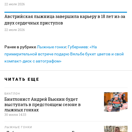
22 июля 2026
Австрийская лыжница завершила карьеру в 18 лет из‑за
двух сердечных приступов
22 июля 2026
Ранее в рубрике
Лыжные гонки
:
Губерниев: «На
примирительной встрече подарю Вяльбе букет цветов и свой
компакт‑диск с автографом»
ЧИТАТЬ ЕЩЕ
БИАТЛОН
Биатлонист Андрей Вьюхин будет
выступать в предстоящем сезоне в
лыжных гонках
30 июля 14:33
ЛЫЖНЫЕ ГОНКИ