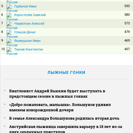
5
595
Горбунов Иван
6
580
Коростелёв Савелий
7
573
Червоткин Алексей
8
479
Спицов Денис
9
469
Якимушкин Иван
10
407
Тиунов Константин
ЛЫЖНЫЕ ГОНКИ
Биатлонист Андрей Вьюхин будет выступать в
предстоящем сезоне в лыжных гонках
«Добро пожаловать, малышка». Большунов удивил
именем новорожденной дочери
В семье Александра Большунова родилась вторая дочь
Австрийская лыжница завершила карьеру в 18 лет из‑за
двух сердечных приступов