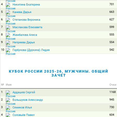
4
701
Никитина Екатерина
5
663
Канева Дарья
6
627
Степанова Вероника
7
599
Маслакова Елизавета
8
555
Жамбалова Алиса
9
554
Непряева Дарья
10
542
Горбунова (Дуркина) Лидия
КУБОК РОССИИ 2025-26, МУЖЧИНЫ. ОБЩИЙ
ЗАЧЕТ
№
Имя
Очки
1
1168
Ардашев Сергей
2
945
Большунов Александр
3
730
Семиков Илья
4
604
Соловьёв Павел