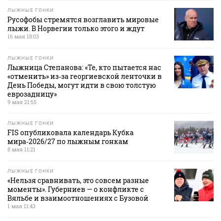
ЛЫЖНЫЕ ГОНКИ
Русофобы стремятся возглавить мировые
лыжи. В Норвегии только этого и ждут
16 мая 18:03
ЛЫЖНЫЕ ГОНКИ
Лыжница Степанова: «Те, кто пытается нас
«отменить» из‑за георгиевской ленточки в
День Победы, могут идти в свою толстую
еврозадницу»
9 мая 21:55
ЛЫЖНЫЕ ГОНКИ
FIS опубликовала календарь Кубка
мира‑2026/27 по лыжным гонкам
8 мая 11:21
ЛЫЖНЫЕ ГОНКИ
«Нельзя сравнивать, это совсем разные
моменты». Губерниев — о конфликте с
Вяльбе и взаимоотношениях с Бузовой
1 мая 11:43