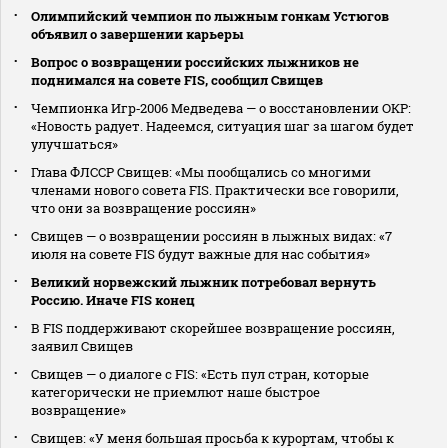
Олимпийский чемпион по лыжным гонкам Устюгов
объявил о завершении карьеры
Вопрос о возвращении российских лыжников не
поднимался на совете FIS, сообщил Свищев
Чемпионка Игр‑2006 Медведева — о восстановлении ОКР:
«Новость радует. Надеемся, ситуация шаг за шагом будет
улучшаться»
Глава ФЛССР Свищев: «Мы пообщались со многими
членами нового совета FIS. Практически все говорили,
что они за возвращение россиян»
Свищев — о возвращении россиян в лыжных видах: «7
июля на совете FIS будут важные для нас события»
Великий норвежский лыжник потребовал вернуть
Россию. Иначе FIS конец
В FIS поддерживают скорейшее возвращение россиян,
заявил Свищев
Свищев — о диалоге с FIS: «Есть пул стран, которые
категорически не приемлют наше быстрое
возвращение»
Свищев: «У меня большая просьба к курортам, чтобы к