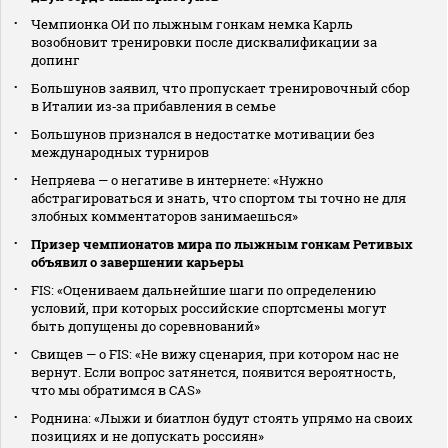
Чемпионка ОИ по лыжным гонкам немка Карль
возобновит тренировки после дисквалификации за
допинг
Большунов заявил, что пропускает тренировочный сбор
в Италии из‑за прибавления в семье
Большунов признался в недостатке мотивации без
международных турниров
Непряева — о негативе в интернете: «Нужно
абстрагироваться и знать, что спортом ты точно не для
злобных комментаторов занимаешься»
Призер чемпионатов мира по лыжным гонкам Ретивых
объявил о завершении карьеры
FIS: «Оцениваем дальнейшие шаги по определению
условий, при которых российские спортсмены могут
быть допущены до соревнований»
Свищев — о FIS: «Не вижу сценария, при котором нас не
вернут. Если вопрос затянется, появится вероятность,
что мы обратимся в CAS»
Роднина: «Лыжи и биатлон будут стоять упрямо на своих
позициях и не допускать россиян»