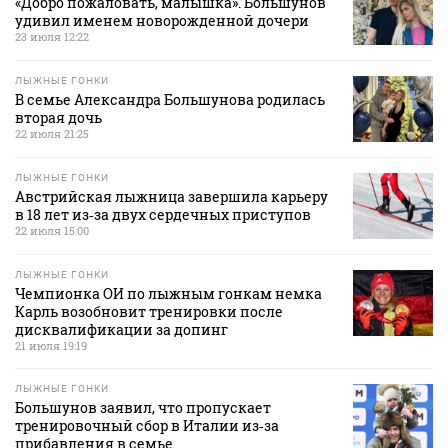
«Добро пожаловать, малышка». Большунов
удивил именем новорожденной дочери
23 июля 12:22
ЛЫЖНЫЕ ГОНКИ
В семье Александра Большунова родилась
вторая дочь
22 июля 21:25
ЛЫЖНЫЕ ГОНКИ
Австрийская лыжница завершила карьеру
в 18 лет из‑за двух сердечных приступов
22 июля 15:00
ЛЫЖНЫЕ ГОНКИ
Чемпионка ОИ по лыжным гонкам немка
Карль возобновит тренировки после
дисквалификации за допинг
21 июля 19:19
ЛЫЖНЫЕ ГОНКИ
Большунов заявил, что пропускает
тренировочный сбор в Италии из‑за
прибавления в семье