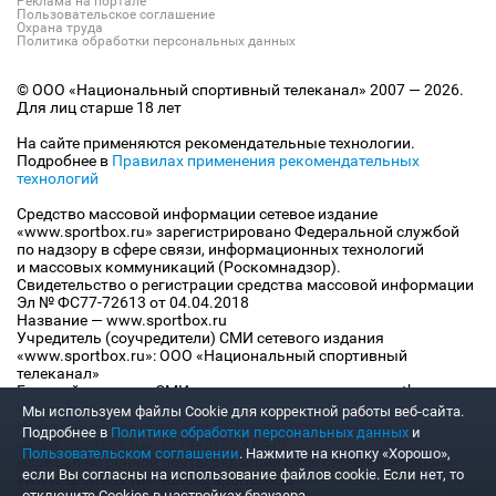
Реклама на портале
Пользовательское соглашение
Охрана труда
Политика обработки персональных данных
© ООО «Национальный спортивный телеканал» 2007 — 2026.
Для лиц старше 18 лет
На сайте применяются рекомендательные технологии.
Подробнее в
Правилах применения рекомендательных
технологий
Средство массовой информации сетевое издание
«www.sportbox.ru» зарегистрировано Федеральной службой
по надзору в сфере связи, информационных технологий
и массовых коммуникаций (Роскомнадзор).
Свидетельство о регистрации средства массовой информации
Эл № ФС77-72613 от 04.04.2018
Название — www.sportbox.ru
Учредитель (соучредители) СМИ сетевого издания
«www.sportbox.ru»: ООО «Национальный спортивный
телеканал»
Главный редактор СМИ сетевого издания «www.sportbox.ru»:
Конов В.А.
Мы используем файлы Сookie для корректной работы веб-сайта.
Номер телефона редакции СМИ сетевого издания
Подробнее в
Политике обработки персональных данных
и
«www.sportbox.ru»: +7 (495) 653 8419
Пользовательском соглашении
. Нажмите на кнопку «Хорошо»,
Адрес электронной почты редакции СМИ сетевого издания
если Вы согласны на использование файлов cookie. Если нет, то
«www.sportbox.ru»: editor@sportbox.ru
отключите Cookies в настройках браузера