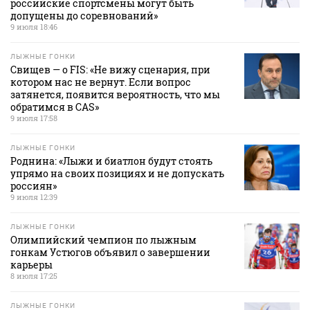
российские спортсмены могут быть
допущены до соревнований»
9 июля 18:46
ЛЫЖНЫЕ ГОНКИ
Свищев — о FIS: «Не вижу сценария, при
котором нас не вернут. Если вопрос
затянется, появится вероятность, что мы
обратимся в CAS»
9 июля 17:58
ЛЫЖНЫЕ ГОНКИ
Роднина: «Лыжи и биатлон будут стоять
упрямо на своих позициях и не допускать
россиян»
9 июля 12:39
ЛЫЖНЫЕ ГОНКИ
Олимпийский чемпион по лыжным
гонкам Устюгов объявил о завершении
карьеры
8 июля 17:25
ЛЫЖНЫЕ ГОНКИ