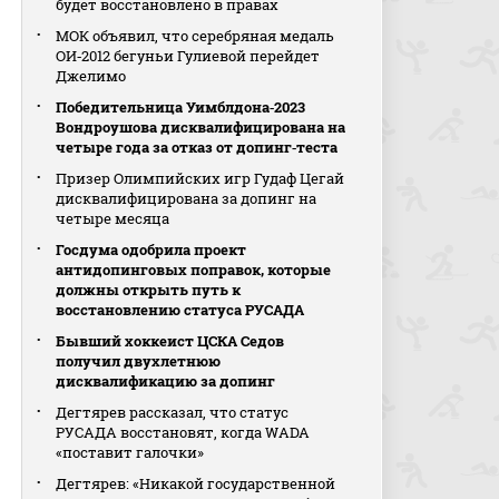
будет восстановлено в правах
МОК объявил, что серебряная медаль
ОИ‑2012 бегуньи Гулиевой перейдет
Джелимо
Победительница Уимблдона‑2023
Вондроушова дисквалифицирована на
четыре года за отказ от допинг‑теста
Призер Олимпийских игр Гудаф Цегай
дисквалифицирована за допинг на
четыре месяца
Госдума одобрила проект
антидопинговых поправок, которые
должны открыть путь к
восстановлению статуса РУСАДА
Бывший хоккеист ЦСКА Седов
получил двухлетнюю
дисквалификацию за допинг
Дегтярев рассказал, что статус
РУСАДА восстановят, когда WADA
«поставит галочки»
Дегтярев: «Никакой государственной