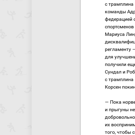
с трамплина
команды Адр
федерацией 
спортсменов 
Мариуса Лин
дисквалифиц
регламенту 
для улучшен
получили еще
Сундал и Роб
с трамплина
Корсен покин
— Пока норв
и прыгуны не
добровольно,
их восприни
того, чтобы 