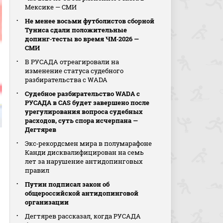
Мексике — СМИ
Не менее восьми футболистов сборной
Туниса сдали положительные
допинг‑тесты во время ЧМ‑2026 —
СМИ
В РУСАДА отреагировали на
изменение статуса судебного
разбирательства с WADA
Судебное разбирательство WADA с
РУСАДА в CAS будет завершено после
урегулирования вопроса судебных
расходов, суть спора исчерпана —
Дегтярев
Экс‑рекордсмен мира в полумарафоне
Канди дисквалифицирован на семь
лет за нарушение антидопинговых
правил
Путин подписал закон об
общероссийской антидопинговой
организации
Дегтярев рассказал, когда РУСАДА