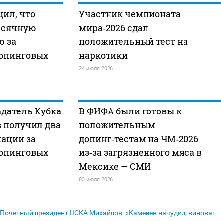
ил, что
Участник чемпионата
есячную
мира‑2026 сдал
 за
положительный тест на
опинговых
наркотики
24 июля 2026
адатель Кубка
В ФИФА были готовы к
 получил два
положительным
ации за
допинг‑тестам на ЧМ‑2026
опинговых
из‑за загрязненного мяса в
Мексике — СМИ
03 июля 2026
Почетный президент ЦСКА Михайлов: «Каменев начудил, виноват