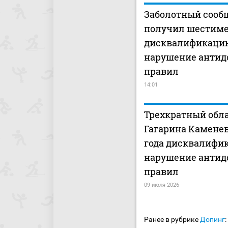
Заболотный сообщ
получил шестим
дисквалификацию
нарушение антид
правил
14:01
Трехкратный обл
Гагарина Каменев
года дисквалифик
нарушение антид
правил
09 июля 2026
Ранее в рубрике
Допинг
: