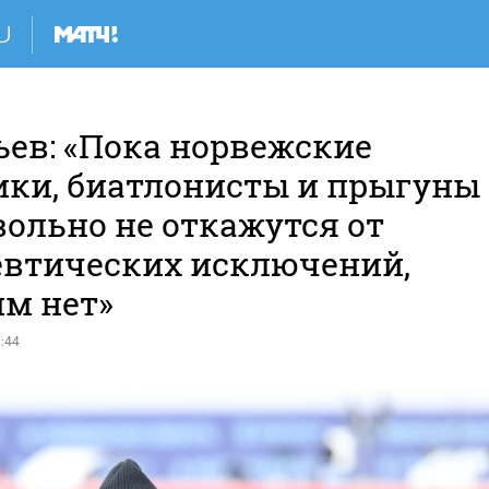
ьев: «Пока норвежские
ки, биатлонисты и прыгуны
вольно не откажутся от
евтических исключений,
им нет»
:44