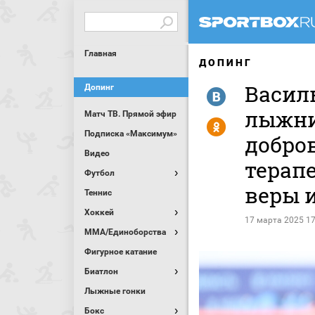
Главная
ДОПИНГ
Васил
Допинг
R
лыжни
Матч ТВ. Прямой эфир
Y
Подписка «Максимум»
добро
Видео
терап
Футбол
веры 
Теннис
Хоккей
17 марта 2025 17
MMA/Единоборства
Фигурное катание
Биатлон
Лыжные гонки
Бокс