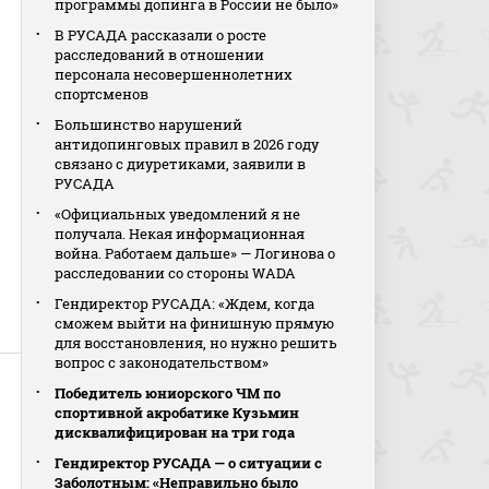
программы допинга в России не было»
В РУСАДА рассказали о росте
расследований в отношении
персонала несовершеннолетних
спортсменов
Большинство нарушений
антидопинговых правил в 2026 году
связано с диуретиками, заявили в
РУСАДА
«Официальных уведомлений я не
получала. Некая информационная
война. Работаем дальше» — Логинова о
расследовании со стороны WADA
Гендиректор РУСАДА: «Ждем, когда
сможем выйти на финишную прямую
для восстановления, но нужно решить
вопрос с законодательством»
Победитель юниорского ЧМ по
спортивной акробатике Кузьмин
дисквалифицирован на три года
Гендиректор РУСАДА — о ситуации с
Заболотным: «Неправильно было