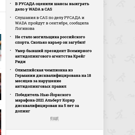
В РУСАДА оценили шансы выиграть
дело у WADA в CAS
Слушания в CAS по делу РУСАДА и
WADA пройдут в сентябре, сообщила
Логинова
Не стало могильщика российского
спорта. Сколько карьер он загубил!
Умер бывший президент Всемирного
антидопингового агентства Крейг
Риди
Олимпийская чемпионка из
Германии дисквалифицирована на 18
месяцев за нарушение
антидопинговых правил
Победитель Нью‑Йоркского
марафона‑2021 Альберт Корир
дисквалифицирован на 5 лет за
допинг
ЕЩЕ