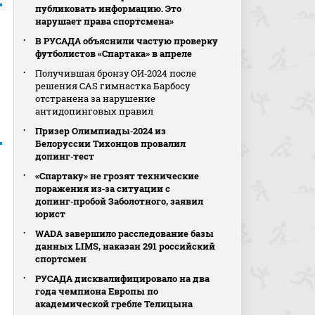
публиковать информацию. Это
нарушает права спортсмена»
В РУСАДА объяснили частую проверку
футболистов «Спартака» в апреле
Получившая бронзу ОИ‑2024 после
решения CAS гимнастка Барбосу
отстранена за нарушение
антидопинговых правил
Призер Олимпиады‑2024 из
Белоруссии Тихонцов провалил
допинг‑тест
«Спартаку» не грозят технические
поражения из‑за ситуации с
допинг‑пробой Заболотного, заявил
юрист
WADA завершило расследование базы
данных LIMS, наказан 291 российский
спортсмен
РУСАДА дисквалифицировало на два
года чемпиона Европы по
академической гребле Телицына