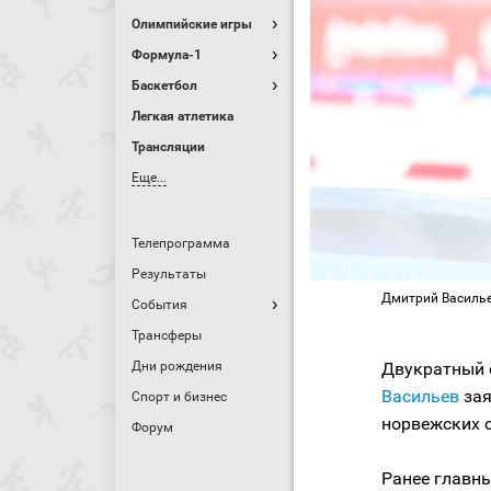
Олимпийские игры
Формула-1
Баскетбол
Легкая атлетика
Трансляции
Еще...
Телепрограмма
Результаты
Дмитрий Василье
События
Трансферы
Дни рождения
Двукратный 
Васильев
зая
Спорт и бизнес
норвежских 
Форум
Ранее главн