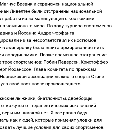
 Магнус Бревик и сервисмен национальной
иан Ливелтен были отстранены национальной
от работы из‑за манипуляций с костюмами
на чемпионате мира. По ходу турнира спортсменов
двика и Йоханна Андре Форфанга
ировали из‑за несоответствия их костюмов
— в экипировку была вшита армированная нить
ия аэродинамики. Позже временное отстранение
 трое спортсменов: Робин Педерсен, Кристоффер
ерт Йоханссон. Глава комитета по прыжкам
 Норвежской ассоциации лыжного спорта Стине
ула свой пост после произошедшего.
ежские лыжники, биатлонисты, двоеборцы
 откажутся от терапевтических исключений
 веры им никакой нет. Я все равно буду
мать как людей, которые применят уловки для
создать лучшие условия для своих спортсменов.