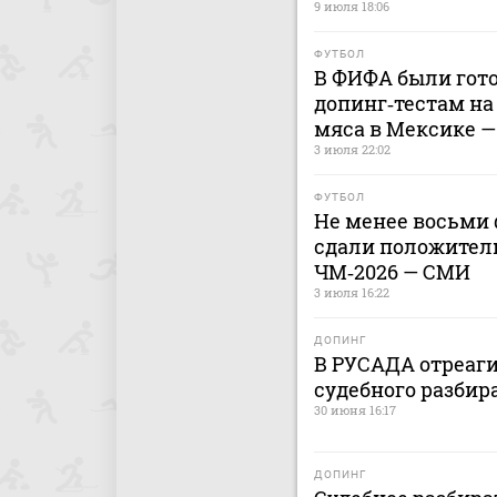
9 июля 18:06
ФУТБОЛ
В ФИФА были гот
допинг‑тестам на
мяса в Мексике 
3 июля 22:02
ФУТБОЛ
Не менее восьми 
сдали положител
ЧМ‑2026 — СМИ
3 июля 16:22
ДОПИНГ
В РУСАДА отреаги
судебного разбир
30 июня 16:17
ДОПИНГ