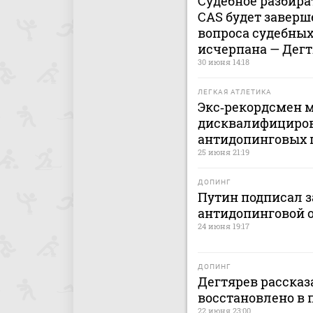
Судебное разбира
CAS будет заверш
вопроса судебных 
исчерпана — Дег
30 июня 14:18
ЛЕГКАЯ АТЛЕТИКА
Экс‑рекордсмен 
дисквалифициров
антидопинговых 
25 июня 21:19
ДОПИНГ
Путин подписал з
антидопинговой 
24 июня 19:17
ДОПИНГ
Дегтярев рассказ
восстановлено в 
22 июня 23:00