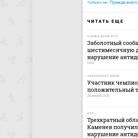
только он. Прежде всего
ЧИТАТЬ ЕЩЕ
АЛЬФА-БАНК РПЛ
Заболотный сооб
шестимесячную 
нарушение антид
14:01
ЧЕМПИОНАТ МИРА
Участник чемпио
положительный т
24 июля 13:31
КХЛ
Трехкратный обла
Каменев получил 
нарушение антид