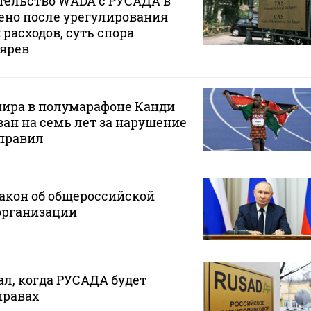
тельство WADA с РУСАДА в
ено после урегулирования
расходов, суть спора
тярев
мира в полумарафоне Канди
ан на семь лет за нарушение
правил
акон об общероссийской
организации
ал, когда РУСАДА будет
правах