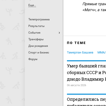
Прямые тран
Еще...
«Матч», а так
Телепрограмма
Результаты
События
Трансферы
ПО ТЕМЕ
Дни рождения
Тамерлан Башаев
MMA/
Спорт и бизнес
Форум
Умер бывший гла
сборных СССР и Р
дзюдо Владимир 
06 августа 2026
Определились пе
победители соре