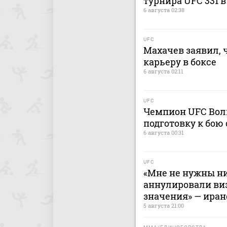
турнира UFC 331 
6 августа 02:38
UFC
Махачев заявил, 
карьеру в боксе
6 августа 02:11
UFC
Чемпион UFC Волк
подготовку к бою
6 августа 00:31
UFC
«Мне не нужны ни
аннулировали виз
значения» — иран
5 августа 21:00