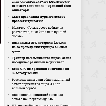
аннулировали визу, но для меня это
не имеет значения» — иранский боец
Алиакбари
Хьюз предложил Нурмагомедову
провести трилогию
Махачев: «Гэтжи всего добился и
растолстел, он сейчас не в лучшей
форме»
Владельцы UFC потеряли $30 млн
из‑за проведения турнира в Белом
доме
Триллер на чемпионате мира! Россия
победила с разницей в один балл
Боец UFC из Бразилии скончался на
35‑м году жизни
Россияне выиграли общекомандный
зачет первенства мира U‑17 по
вольной борьбе
Дзюдоист Ендовицкий завоевал
золото на Спартакиаде‑2026
II Всероссийская спартакиада. Дзюдо