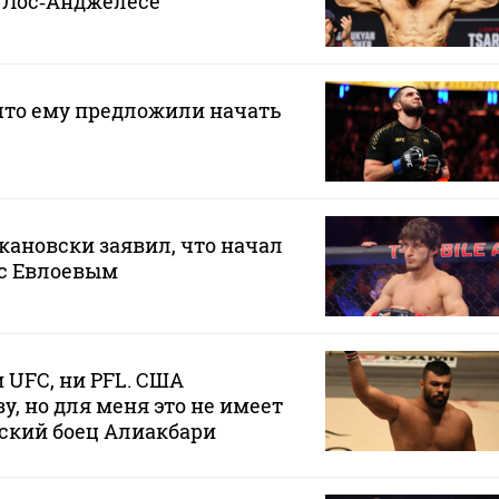
в Лос‑Анджелесе
что ему предложили начать
ановски заявил, что начал
 с Евлоевым
 UFC, ни PFL. США
у, но для меня это не имеет
ский боец Алиакбари