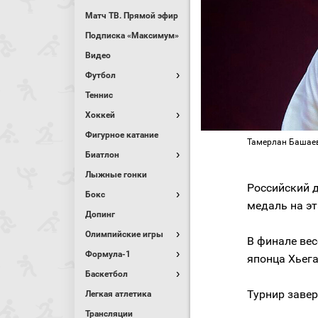
Матч ТВ. Прямой эфир
Подписка «Максимум»
Видео
Футбол
Теннис
Хоккей
Фигурное катание
Тамерлан Башаев
Биатлон
Лыжные гонки
Российский 
Бокс
медаль на эт
Допинг
Олимпийские игры
В финале вес
Формула-1
японца Хьега
Баскетбол
Турнир завер
Легкая атлетика
Трансляции