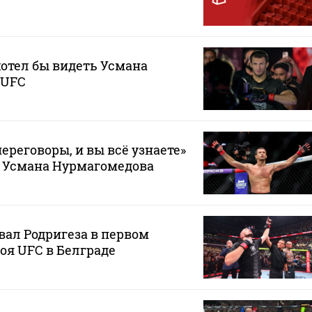
хотел бы видеть Усмана
 UFC
ереговоры, и вы всё узнаете»
е Усмана Нурмагомедова
ал Родригеза в первом
боя UFC в Белграде