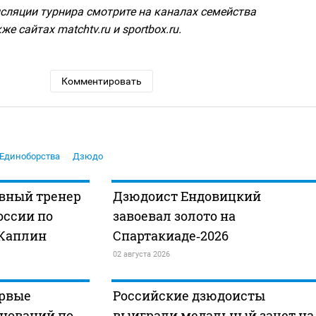
сляции турнира смотрите на каналах семейства
же сайтах matchtv.ru и sportbox.ru.
Комментировать
Единоборства
Дзюдо
вный тренер
Дзюдоист Ендовицкий
оссии по
завоевал золото на
Каплин
Спартакиаде‑2026
02 августа 2026
рвые
Российские дзюдоисты
внований по
выиграли медальный зачет на