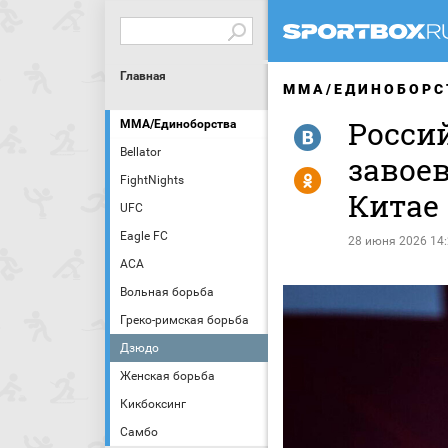
Главная
MMA/ЕДИНОБОРС
Росси
MMA/Единоборства
R
Bellator
завоев
Y
FightNights
Китае
UFC
Eagle FC
28 июня 2026 14
АСА
Вольная борьба
Греко-римская борьба
Дзюдо
Женская борьба
Кикбоксинг
Самбо