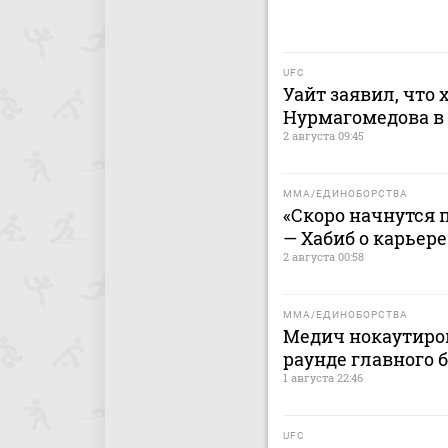
UFC
Уайт заявил, что 
Нурмагомедова в
2 августа 09:45
MMA/ЕДИНОБОРСТВА
«Скоро начнутся п
— Хабиб о карьер
2 августа 00:58
MMA/ЕДИНОБОРСТВА
Медич нокаутиров
раунде главного 
1 августа 22:46
UFC