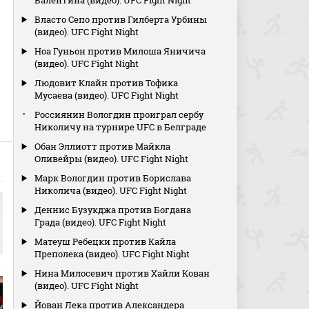
Валентина (видео). UFC Fight Night
Власто Сепо против Гилберта Урбины
(видео). UFC Fight Night
Ноа Гуньон против Милоша Яничича
(видео). UFC Fight Night
Людовит Клайн против Тофика
Мусаева (видео). UFC Fight Night
и
Россиянин Вологдин проиграл сербу
Николичу на турнире UFC в Белграде
Обан Эллиотт против Майкла
Оливейры (видео). UFC Fight Night
Марк Вологдин против Борислава
Николича (видео). UFC Fight Night
Деннис Бузукджа против Богдана
Града (видео). UFC Fight Night
Матеуш Ребецки против Кайла
Преполека (видео). UFC Fight Night
Нина Милосевич против Хайли Кован
(видео). UFC Fight Night
Йован Лека против Александера