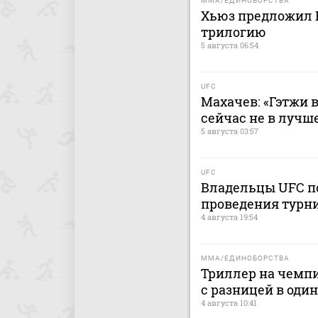
MMA/ЕДИНОБОРСТВА
Хьюз предложил 
трилогию
5 августа 06:54
UFC
Махачев: «Гэтжи в
сейчас не в лучш
5 августа 03:57
UFC
Владельцы UFC по
проведения турни
4 августа 19:54
MMA/ЕДИНОБОРСТВА
Триллер на чемпи
с разницей в один
4 августа 10:41