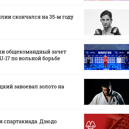
илии скончался на 35‑м году
ли общекомандный зачет
U‑17 по вольной борьбе
кий завоевал золото на
ая спартакиада. Дзюдо