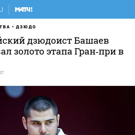
ТВА
ДЗЮДО
йский дзюдоист Башаев
ал золото этапа Гран‑при в
:27