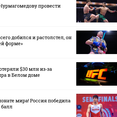
Нурмагомедову провести
сего добился и растолстел, он
ей форме»
теряли $30 млн из‑за
ра в Белом доме
онате мира! Россия победила
 балл