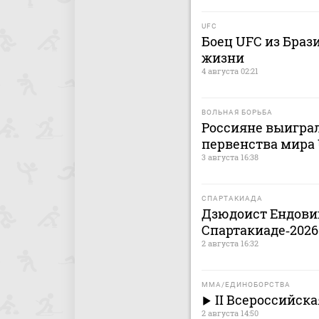
UFC
Боец UFC из Браз
жизни
4 августа 02:21
ВОЛЬНАЯ БОРЬБА
Россияне выигра
первенства мира 
3 августа 16:38
СПАРТАКИАДА
Дзюдоист Ендовиц
Спартакиаде‑2026
2 августа 16:32
MMA/ЕДИНОБОРСТВА
II Всероссийск
2 августа 14:50