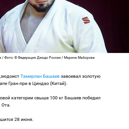
 / Фото: © Федерация Дзюдо России / Марина Майорова
дзюдоист
Тамерлан Башаев
завоевал золотую
апе Гран‑при в Циндао (Китай).
овой категории свыше 100 кг Башаев победил
 Ота.
шится 28 июня.