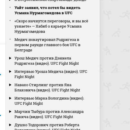
Уайт заявил, что хотел бы видеть
Усмана Нурмагомедова в UFC
«Скоро начнутся переговоры, и вы всё
узнаете» — Хабиб о карьере Усмана
Нурмагомедова
Медич нокаутировал Родригеза в
первом раунде главного боя UFC в
Белграде
Урош Медич против Дэниела
Родригеза (видео). UFC Fight Night
Интервью Уроша Медича (видео). UFC
Fight Night
Навахо Стирлинг против Яна
Блаховича (видео). UFC Fight Night
Интервью Марка Вологдина (видео).
UFC Fight Night
Марчин Тыбура против Александра
Ракича (видео). UFC Fight Night
Душко Тодорович против Роберта