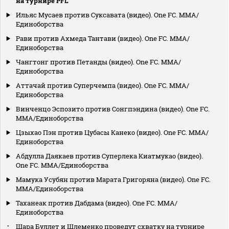
на турнире PFL
Ильяс Мусаев против Суксавата (видео). One FC. MMA/
Единоборства
Рави против Ахмеда Тантави (видео). One FC. MMA/
Единоборства
Чангтонг против Петанды (видео). One FC. MMA/
Единоборства
Аттачай против Суперчемпа (видео). One FC. MMA/
Единоборства
Винченцо Эспозито против Сонгпэндина (видео). One FC.
MMA/Единоборства
Цзыхао Пэн против Цубасы Канеко (видео). One FC. MMA/
Единоборства
Абдулла Даякаев против Суперлека Киатмукао (видео).
One FC. MMA/Единоборства
Мамука Усубян против Марата Григоряна (видео). One FC.
MMA/Единоборства
Таханеак против Дабдама (видео). One FC. MMA/
Единоборства
Шара Буллет и Шлеменко проведут схватку на турнире