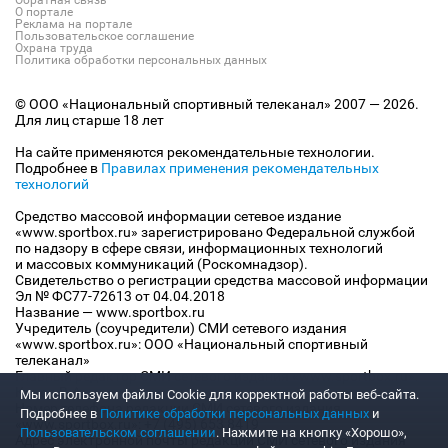
Обратная связь
О портале
Реклама на портале
Пользовательское соглашение
Охрана труда
Политика обработки персональных данных
© ООО «Национальный спортивный телеканал» 2007 — 2026.
Для лиц старше 18 лет
На сайте применяются рекомендательные технологии.
Подробнее в
Правилах применения рекомендательных
технологий
Средство массовой информации сетевое издание
«www.sportbox.ru» зарегистрировано Федеральной службой
по надзору в сфере связи, информационных технологий
и массовых коммуникаций (Роскомнадзор).
Свидетельство о регистрации средства массовой информации
Эл № ФС77-72613 от 04.04.2018
Название — www.sportbox.ru
Учредитель (соучредители) СМИ сетевого издания
«www.sportbox.ru»: ООО «Национальный спортивный
телеканал»
Главный редактор СМИ сетевого издания «www.sportbox.ru»:
Конов В.А.
Мы используем файлы Сookie для корректной работы веб-сайта.
Номер телефона редакции СМИ сетевого издания
Подробнее в
Политике обработки персональных данных
и
«www.sportbox.ru»: +7 (495) 653 8419
Пользовательском соглашении
. Нажмите на кнопку «Хорошо»,
Адрес электронной почты редакции СМИ сетевого издания