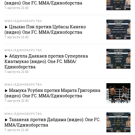
(видео). One FC. MMA/Единоборства
7 августа 21:43
MMA/ЕДИНОБОРСТВА
Цзыхао Пэн против Цубасы Канеко
(видео). One FC. MMA/Единоборства
7 августа 21:43
MMA/ЕДИНОБОРСТВА
Абдулла Даякаев против Суперлека
Киатмукао (видео). One FC. MMA/
Единоборства
7 августа 21:43
MMA/ЕДИНОБОРСТВА
Мамука Усубян против Марата Григоряна
(видео). One FC. MMA/Единоборства
7 августа 21:43
MMA/ЕДИНОБОРСТВА
Таханеак против Дабдама (видео). One FC.
MMA/Единоборства
7 августа 21:43