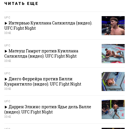
ЧИТАТЬ ЕЩЕ
UFC
Интервью Куиллана Салкиллда (видео).
UFC Fight Night
10:41
UFC
Матеуш Гамрот против Куиллана
Салкиллда (видео). UFC Fight Night
10:41
UFC
Диего Феррейра против Билли
Куарантилло (видео). UFC Fight Night
10:41
UFC
Даррен Элкинс против Ядье дель Валле
(видео). UFC Fight Night
10:41