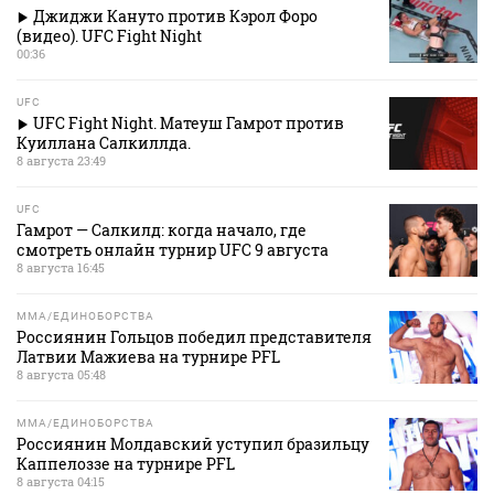
Джиджи Кануто против Кэрол Форо
(видео). UFC Fight Night
00:36
UFC
UFC Fight Night. Матеуш Гамрот против
Куиллана Салкиллда.
8 августа 23:49
UFC
Гамрот — Салкилд: когда начало, где
смотреть онлайн турнир UFC 9 августа
8 августа 16:45
MMA/ЕДИНОБОРСТВА
Россиянин Гольцов победил представителя
Латвии Мажиева на турнире PFL
8 августа 05:48
MMA/ЕДИНОБОРСТВА
Россиянин Молдавский уступил бразильцу
Каппелоззе на турнире PFL
8 августа 04:15