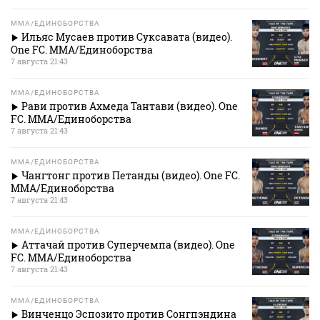
MMA/ЕДИНОБОРСТВА
Ильяс Мусаев против Суксавата (видео).
One FC. MMA/Единоборства
7 августа 21:43
MMA/ЕДИНОБОРСТВА
Рави против Ахмеда Тантави (видео). One
FC. MMA/Единоборства
7 августа 21:43
MMA/ЕДИНОБОРСТВА
Чангтонг против Петанды (видео). One FC.
MMA/Единоборства
7 августа 21:43
MMA/ЕДИНОБОРСТВА
Аттачай против Суперчемпа (видео). One
FC. MMA/Единоборства
7 августа 21:43
MMA/ЕДИНОБОРСТВА
Винченцо Эспозито против Сонгпэндина