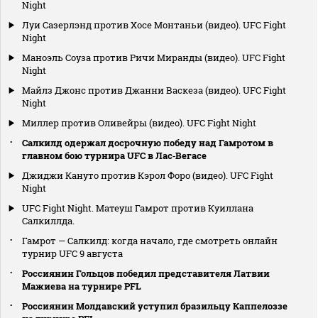
Night
Луи Сазерлэнд против Хосе Монтаньи (видео). UFC Fight
Night
Маноэль Соуза против Ричи Миранды (видео). UFC Fight
Night
Майлз Джонс против Джанни Васкеза (видео). UFC Fight
Night
Миллер против Оливейры (видео). UFC Fight Night
Салкилд одержал досрочную победу над Гамротом в
главном бою турнира UFC в Лас‑Вегасе
Джиджи Кануто против Кэрол Форо (видео). UFC Fight
Night
UFC Fight Night. Матеуш Гамрот против Куиллана
Салкиллда.
Гамрот — Салкилд: когда начало, где смотреть онлайн
турнир UFC 9 августа
Россиянин Гольцов победил представителя Латвии
Мажиева на турнире PFL
Россиянин Молдавский уступил бразильцу Каппелоззе