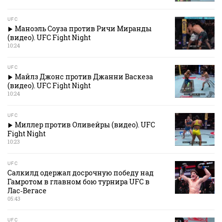
UFC
Маноэль Соуза против Ричи Миранды
(видео). UFC Fight Night
10:24
UFC
Майлз Джонс против Джанни Васкеза
(видео). UFC Fight Night
10:24
UFC
Миллер против Оливейры (видео). UFC
Fight Night
10:23
UFC
Салкилд одержал досрочную победу над
Гамротом в главном бою турнира UFC в
Лас‑Вегасе
05:43
UFC