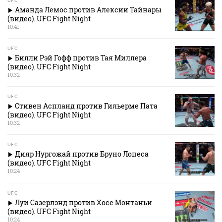
UFC
Аманда Лемос против Алексии Тайнары
(видео). UFC Fight Night
10:41
UFC
Билли Рэй Гофф против Тая Миллера
(видео). UFC Fight Night
10:32
UFC
Стивен Аспланд против Гильерме Пата
(видео). UFC Fight Night
10:32
UFC
Дияр Нургожай против Бруно Лопеса
(видео). UFC Fight Night
10:24
UFC
Луи Сазерлэнд против Хосе Монтаньи
(видео). UFC Fight Night
10:24