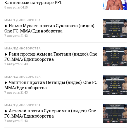
Каппелоззе на турнире PFL
8 августа 04:15
MMA/ЕДИНОБОРСТВА
Ильяс Мусаев против Суксавата (видео).
One FC. MMA/Единоборства
7 августа 21:43
MMA/ЕДИНОБОРСТВА
Рави против Ахмеда Тантави (видео). One
FC. MMA/Единоборства
7 августа 21:43
MMA/ЕДИНОБОРСТВА
Чангтонг против Петанды (видео). One FC.
MMA/Единоборства
7 августа 21:43
MMA/ЕДИНОБОРСТВА
Аттачай против Суперчемпа (видео). One
FC. MMA/Единоборства
7 августа 21:43