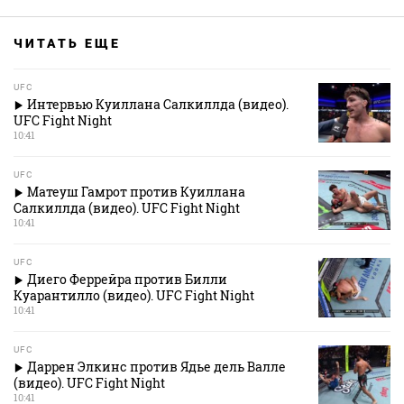
ЧИТАТЬ ЕЩЕ
UFC
Интервью Куиллана Салкиллда (видео).
UFC Fight Night
10:41
UFC
Матеуш Гамрот против Куиллана
Салкиллда (видео). UFC Fight Night
10:41
UFC
Диего Феррейра против Билли
Куарантилло (видео). UFC Fight Night
10:41
UFC
Даррен Элкинс против Ядье дель Валле
(видео). UFC Fight Night
10:41