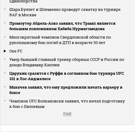
Единоборства
Шара Буллет и Шлеменко проведут схватку на турнире
RAF в Москве
Промоутер Абдель‑Азиз заявил, что Трамп является
большим поклонником Хабиба Нурмагомедова
Многократный чемпион Свердловской области по
рукопашному бою погиб в ДТП в возрасте 30 лет
One FC
Умер бывший главный тренер сборных СССР и России по
дзюдо Владимир Каплин
Царукян сразится с Руффи в соглавном бою турнира UFC
331 в Лос‑Анджелесе
Махачев заявил, что ему предложили начать карьеру в
боксе
Чемпион UFC Волкановски заявил, что начал подготовку
к бою с Евлоевым
ЕЩЕ