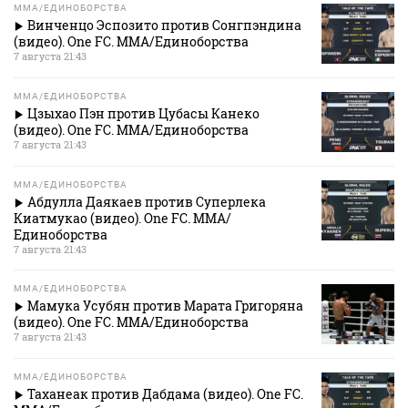
MMA/ЕДИНОБОРСТВА
Винченцо Эспозито против Сонгпэндина
(видео). One FC. MMA/Единоборства
7 августа 21:43
MMA/ЕДИНОБОРСТВА
Цзыхао Пэн против Цубасы Канеко
(видео). One FC. MMA/Единоборства
7 августа 21:43
MMA/ЕДИНОБОРСТВА
Абдулла Даякаев против Суперлека
Киатмукао (видео). One FC. MMA/
Единоборства
7 августа 21:43
MMA/ЕДИНОБОРСТВА
Мамука Усубян против Марата Григоряна
(видео). One FC. MMA/Единоборства
7 августа 21:43
MMA/ЕДИНОБОРСТВА
Таханеак против Дабдама (видео). One FC.