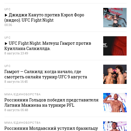
UFC
Джиджи Кануто против Кэрол Форо
(видео). UFC Fight Night
00:36
UFC
UFC Fight Night. Матеуш Гамрот против
Куиллана Салкиллда.
8 августа 23:49
UFC
Гамрот — Салкилд: когда начало, где
смотреть онлайн турнир UFC 9 августа
8 августа 16:45
MMA/ЕДИНОБОРСТВА
Россиянин Гольцов победил представителя
Латвии Мажиева на турнире PFL
8 августа 05:48
MMA/ЕДИНОБОРСТВА
Россиянин Молдавский уступил бразильцу