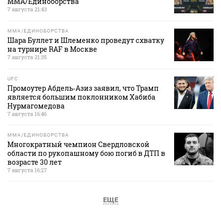
MMA/Единоборства
7 августа 21:43
MMA/ЕДИНОБОРСТВА
Шара Буллет и Шлеменко проведут схватку
на турнире RAF в Москве
7 августа 21:35
UFC
Промоутер Абдель‑Азиз заявил, что Трамп
является большим поклонником Хабиба
Нурмагомедова
7 августа 16:46
MMA/ЕДИНОБОРСТВА
Многократный чемпион Свердловской
области по рукопашному бою погиб в ДТП в
возрасте 30 лет
7 августа 16:27
ЕЩЕ