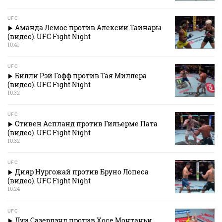
UFC
Аманда Лемос против Алексии Тайнары
(видео). UFC Fight Night
10:41
UFC
Билли Рэй Гофф против Тая Миллера
(видео). UFC Fight Night
10:32
UFC
Стивен Аспланд против Гильерме Пата
(видео). UFC Fight Night
10:32
UFC
Дияр Нургожай против Бруно Лопеса
(видео). UFC Fight Night
10:24
UFC
Луи Сазерлэнд против Хосе Монтаньи