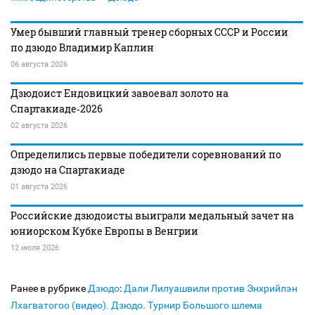
Умер бывший главный тренер сборных СССР и России
по дзюдо Владимир Каплин
06 августа 2026
Дзюдоист Ендовицкий завоевал золото на
Спартакиаде‑2026
02 августа 2026
Определились первые победители соревнований по
дзюдо на Спартакиаде
01 августа 2026
Российские дзюдоисты выиграли медальный зачет на
юниорском Кубке Европы в Венгрии
12 июля 2026
Ранее в рубрике
Дзюдо
:
Дали Лилуашвили против Энхрийлэн
Лхагватогоо (видео). Дзюдо. Турнир Большого шлема