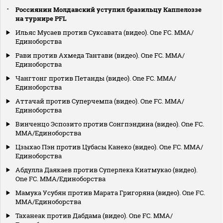
Россиянин Молдавский уступил бразильцу Каппелоззе
на турнире PFL
Ильяс Мусаев против Суксавата (видео). One FC. MMA/
Единоборства
Рави против Ахмеда Тантави (видео). One FC. MMA/
Единоборства
Чангтонг против Петанды (видео). One FC. MMA/
Единоборства
Аттачай против Суперчемпа (видео). One FC. MMA/
Единоборства
Винченцо Эспозито против Сонгпэндина (видео). One FC.
MMA/Единоборства
Цзыхао Пэн против Цубасы Канеко (видео). One FC. MMA/
Единоборства
Абдулла Даякаев против Суперлека Киатмукао (видео).
One FC. MMA/Единоборства
Мамука Усубян против Марата Григоряна (видео). One FC.
MMA/Единоборства
Таханеак против Дабдама (видео). One FC. MMA/