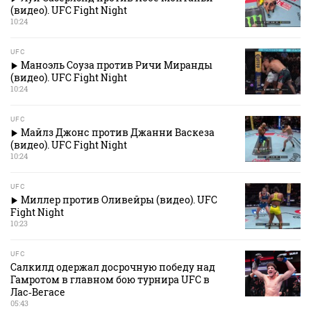
(видео). UFC Fight Night
10:24
UFC
Маноэль Соуза против Ричи Миранды
(видео). UFC Fight Night
10:24
UFC
Майлз Джонс против Джанни Васкеза
(видео). UFC Fight Night
10:24
UFC
Миллер против Оливейры (видео). UFC
Fight Night
10:23
UFC
Салкилд одержал досрочную победу над
Гамротом в главном бою турнира UFC в
Лас‑Вегасе
05:43