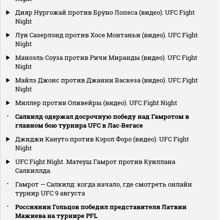
Дияр Нургожай против Бруно Лопеса (видео). UFC Fight
Night
Луи Сазерлэнд против Хосе Монтаньи (видео). UFC Fight
Night
Маноэль Соуза против Ричи Миранды (видео). UFC Fight
Night
Майлз Джонс против Джанни Васкеза (видео). UFC Fight
Night
Миллер против Оливейры (видео). UFC Fight Night
Салкилд одержал досрочную победу над Гамротом в
главном бою турнира UFC в Лас‑Вегасе
Джиджи Кануто против Кэрол Форо (видео). UFC Fight
Night
UFC Fight Night. Матеуш Гамрот против Куиллана
Салкиллда.
Гамрот — Салкилд: когда начало, где смотреть онлайн
турнир UFC 9 августа
Россиянин Гольцов победил представителя Латвии
Мажиева на турнире PFL