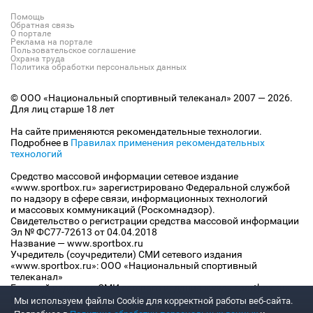
Помощь
Обратная связь
О портале
Реклама на портале
Пользовательское соглашение
Охрана труда
Политика обработки персональных данных
© ООО «Национальный спортивный телеканал» 2007 — 2026.
Для лиц старше 18 лет
На сайте применяются рекомендательные технологии.
Подробнее в
Правилах применения рекомендательных
технологий
Средство массовой информации сетевое издание
«www.sportbox.ru» зарегистрировано Федеральной службой
по надзору в сфере связи, информационных технологий
и массовых коммуникаций (Роскомнадзор).
Свидетельство о регистрации средства массовой информации
Эл № ФС77-72613 от 04.04.2018
Название — www.sportbox.ru
Учредитель (соучредители) СМИ сетевого издания
«www.sportbox.ru»: ООО «Национальный спортивный
телеканал»
Главный редактор СМИ сетевого издания «www.sportbox.ru»:
Конов В.А.
Мы используем файлы Сookie для корректной работы веб-сайта.
Номер телефона редакции СМИ сетевого издания