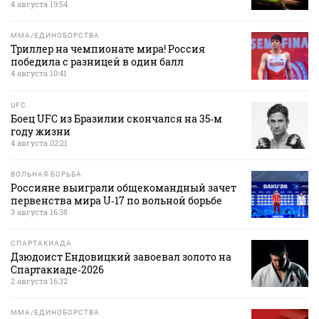
4 августа 19:54
MMA/ЕДИНОБОРСТВА
Триллер на чемпионате мира! Россия
победила с разницей в один балл
4 августа 10:41
UFC
Боец UFC из Бразилии скончался на 35‑м
году жизни
4 августа 02:21
ВОЛЬНАЯ БОРЬБА
Россияне выиграли общекомандный зачет
первенства мира U‑17 по вольной борьбе
3 августа 16:38
СПАРТАКИАДА
Дзюдоист Ендовицкий завоевал золото на
Спартакиаде‑2026
2 августа 16:32
MMA/ЕДИНОБОРСТВА