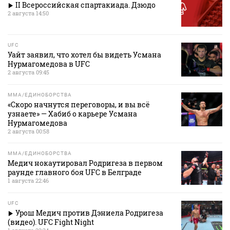
II Всероссийская спартакиада. Дзюдо
2 августа 14:50
UFC
Уайт заявил, что хотел бы видеть Усмана
Нурмагомедова в UFC
2 августа 09:45
MMA/ЕДИНОБОРСТВА
«Скоро начнутся переговоры, и вы всё
узнаете» — Хабиб о карьере Усмана
Нурмагомедова
2 августа 00:58
MMA/ЕДИНОБОРСТВА
Медич нокаутировал Родригеза в первом
раунде главного боя UFC в Белграде
1 августа 22:46
UFC
Урош Медич против Дэниела Родригеза
(видео). UFC Fight Night