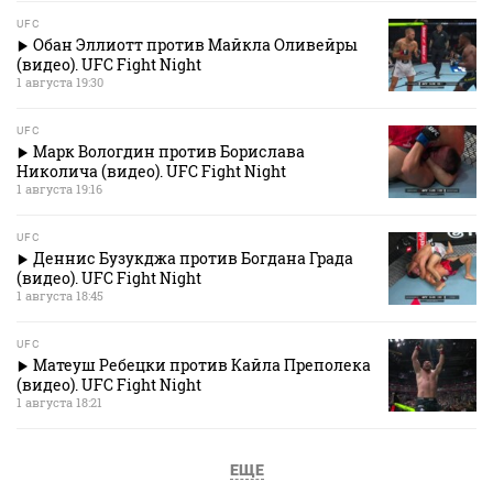
UFC
Обан Эллиотт против Майкла Оливейры
(видео). UFC Fight Night
1 августа 19:30
UFC
Марк Вологдин против Борислава
Николича (видео). UFC Fight Night
1 августа 19:16
UFC
Деннис Бузукджа против Богдана Града
(видео). UFC Fight Night
1 августа 18:45
UFC
Матеуш Ребецки против Кайла Преполека
(видео). UFC Fight Night
1 августа 18:21
ЕЩЕ