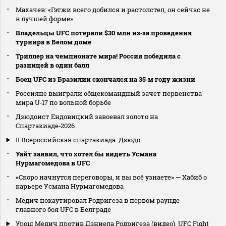
Махачев: «Гэтжи всего добился и растолстел, он сейчас не
в лучшей форме»
Владельцы UFC потеряли $30 млн из‑за проведения
турнира в Белом доме
Триллер на чемпионате мира! Россия победила с
разницей в один балл
Боец UFC из Бразилии скончался на 35‑м году жизни
Россияне выиграли общекомандный зачет первенства
мира U‑17 по вольной борьбе
Дзюдоист Ендовицкий завоевал золото на
Спартакиаде‑2026
II Всероссийская спартакиада. Дзюдо
Уайт заявил, что хотел бы видеть Усмана
Нурмагомедова в UFC
«Скоро начнутся переговоры, и вы всё узнаете» — Хабиб о
карьере Усмана Нурмагомедова
Медич нокаутировал Родригеза в первом раунде
главного боя UFC в Белграде
Урош Медич против Дэниела Родригеза (видео). UFC Fight