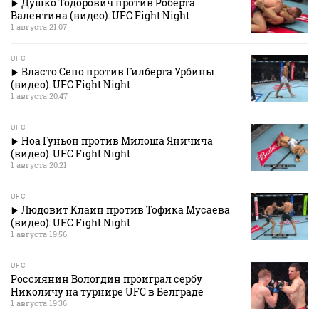
Душко Тодорович против Роберта
Валентина (видео). UFC Fight Night
1 августа 21:07
UFC
Власто Сепо против Гилберта Урбины
(видео). UFC Fight Night
1 августа 20:47
UFC
Ноа Гуньон против Милоша Яничича
(видео). UFC Fight Night
1 августа 20:21
UFC
Людовит Клайн против Тофика Мусаева
(видео). UFC Fight Night
1 августа 19:56
UFC
Россиянин Вологдин проиграл сербу
Николичу на турнире UFC в Белграде
1 августа 19:36