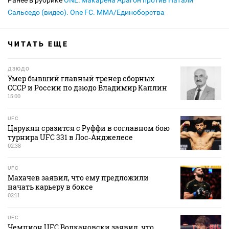
Ранее в рубрике
ONE
:
Макарена Арагон против Натали
Сальседо (видео). One FC. MMA/Единоборства
ЧИТАТЬ ЕЩЕ
ДЗЮДО
Умер бывший главный тренер сборных
СССР и России по дзюдо Владимир Каплин
15:00
UFC
Царукян сразится с Руффи в соглавном бою
турнира UFC 331 в Лос‑Анджелесе
02:38
UFC
Махачев заявил, что ему предложили
начать карьеру в боксе
02:11
UFC
Чемпион UFC Волкановски заявил, что