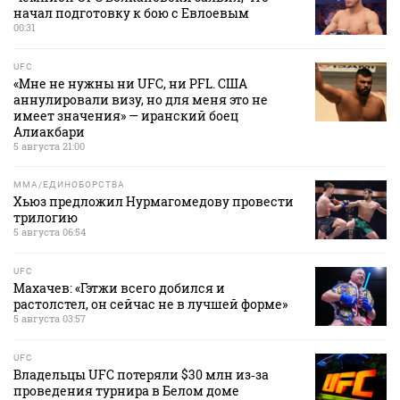
начал подготовку к бою с Евлоевым
00:31
UFC
«Мне не нужны ни UFC, ни PFL. США
аннулировали визу, но для меня это не
имеет значения» — иранский боец
Алиакбари
5 августа 21:00
MMA/ЕДИНОБОРСТВА
Хьюз предложил Нурмагомедову провести
трилогию
5 августа 06:54
UFC
Махачев: «Гэтжи всего добился и
растолстел, он сейчас не в лучшей форме»
5 августа 03:57
UFC
Владельцы UFC потеряли $30 млн из‑за
проведения турнира в Белом доме