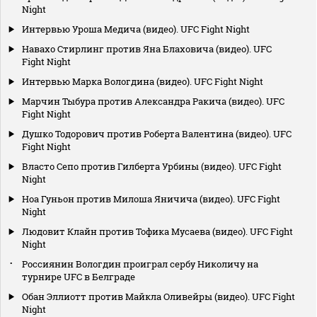
Night
Интервью Уроша Медича (видео). UFC Fight Night
Навахо Стирлинг против Яна Блаховича (видео). UFC
Fight Night
Интервью Марка Вологдина (видео). UFC Fight Night
Марчин Тыбура против Александра Ракича (видео). UFC
Fight Night
Душко Тодорович против Роберта Валентина (видео). UFC
Fight Night
Власто Сепо против Гилберта Урбины (видео). UFC Fight
Night
Ноа Гуньон против Милоша Яничича (видео). UFC Fight
Night
Людовит Клайн против Тофика Мусаева (видео). UFC Fight
Night
Россиянин Вологдин проиграл сербу Николичу на
турнире UFC в Белграде
Обан Эллиотт против Майкла Оливейры (видео). UFC Fight
Night