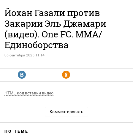
Йохан Газали против
Закарии Эль Джамари
(видео). One FC. MMA/
Единоборства
06 сентября 2025 11:14
R
Y
HTML-код вставки видео
Комментировать
ПО ТЕМЕ