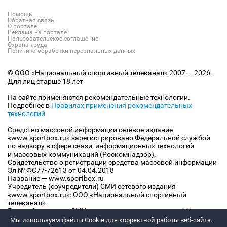
Помощь
Обратная связь
О портале
Реклама на портале
Пользовательское соглашение
Охрана труда
Политика обработки персональных данных
© ООО «Национальный спортивный телеканал» 2007 — 2026.
Для лиц старше 18 лет
На сайте применяются рекомендательные технологии.
Подробнее в
Правилах применения рекомендательных
технологий
Средство массовой информации сетевое издание
«www.sportbox.ru» зарегистрировано Федеральной службой
по надзору в сфере связи, информационных технологий
и массовых коммуникаций (Роскомнадзор).
Свидетельство о регистрации средства массовой информации
Эл № ФС77-72613 от 04.04.2018
Название — www.sportbox.ru
Учредитель (соучредители) СМИ сетевого издания
«www.sportbox.ru»: ООО «Национальный спортивный
телеканал»
Главный редактор СМИ сетевого издания «www.sportbox.ru»:
Конов В.А.
Мы используем файлы Сookie для корректной работы веб-сайта.