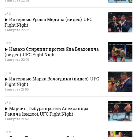
1 августа 22:34
UFC
Интервью Уроша Медича (видео). UFC
Fight Night
1 августа 22:32
UFC
Навахо Стирлинг против Яна Блаховича
(видео). UFC Fight Night
1 августа 22:09
UFC
Интервью Марка Вологдина (видео). UFC
Fight Night
1 августа 21:55
UFC
Марчин Тыбура против Александра
Ракича (видео). UFC Fight Night
1 августа 21:52
UFC