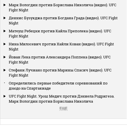
Марк Вологдин против Борислава Николича (видео). UFC
Fight Night
Деннис Бузукджа против Богдана Града (видео). UFC Fight
Night
Матеуш Ребецки против Кайла Преполека (видео). UFC
Fight Night
Нина Милосевич против Хайли Кован (видео). UFC Fight
Night
Йован Лека против Александера Поппека (видео). UFC
Fight Night
Стефани Лучиано против Марины Спасич (видео). UFC
Fight Night
Определились первые победители соревнований по
дзюдо на Спартакиаде
UFC Fight Night. Урош Медич против Дэниела Родригеза.
Марк Вологдин против Борислава Николича
ЕЩЕ