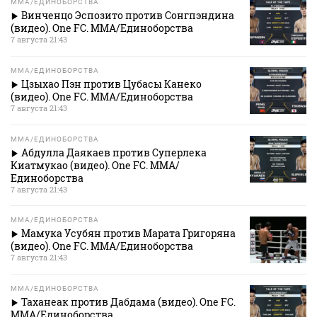
MMA/ЕДИНОБОРСТВА
Винченцо Эспозито против Сонгпэндина
(видео). One FC. MMA/Единоборства
7 августа 21:43
MMA/ЕДИНОБОРСТВА
Цзыхао Пэн против Цубасы Канеко
(видео). One FC. MMA/Единоборства
7 августа 21:43
MMA/ЕДИНОБОРСТВА
Абдулла Даякаев против Суперлека
Киатмукао (видео). One FC. MMA/
Единоборства
7 августа 21:43
MMA/ЕДИНОБОРСТВА
Мамука Усубян против Марата Григоряна
(видео). One FC. MMA/Единоборства
7 августа 21:43
MMA/ЕДИНОБОРСТВА
Таханеак против Дабдама (видео). One FC.
MMA/Единоборства