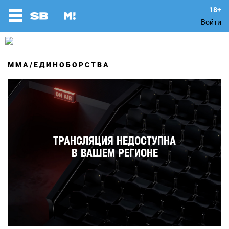
Войти
MMA/ЕДИНОБОРСТВА