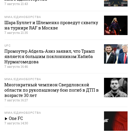
7 августа 21:43
MMA/ЕДИНОБОРСТВА
Шара Буллет и Шлеменко проведут схватку
на турнире RAF в Москве
7 августа 21:35
UFC
Промоутер Абдель‑Азиз заявил, что Трамп
является большим поклонником Хабиба
Нурмагомедова
7 августа 16:46
MMA/ЕДИНОБОРСТВА
Многократный чемпион Свердловской
области по рукопашному бою погиб в ДТП в
возрасте 30 лет
7 августа 16:27
MMA/ЕДИНОБОРСТВА
One FC
7 августа 14:30