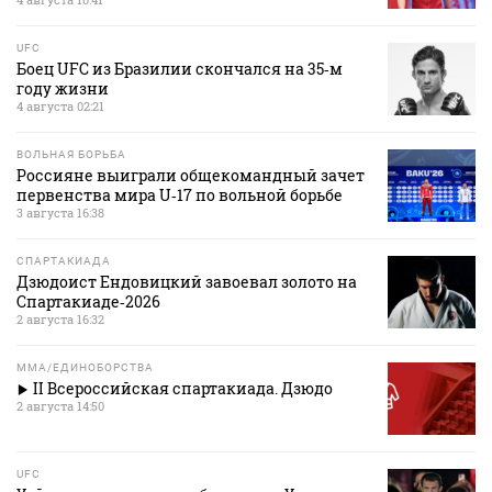
UFC
Боец UFC из Бразилии скончался на 35‑м
году жизни
4 августа 02:21
ВОЛЬНАЯ БОРЬБА
Россияне выиграли общекомандный зачет
первенства мира U‑17 по вольной борьбе
3 августа 16:38
СПАРТАКИАДА
Дзюдоист Ендовицкий завоевал золото на
Спартакиаде‑2026
2 августа 16:32
MMA/ЕДИНОБОРСТВА
II Всероссийская спартакиада. Дзюдо
2 августа 14:50
UFC