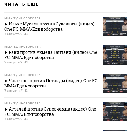
ЧИТАТЬ ЕЩЕ
MMA/ЕДИНОБОРСТВА
Ильяс Мусаев против Суксавата (видео).
One FC. MMA/Единоборства
7 августа 21:43
MMA/ЕДИНОБОРСТВА
Рави против Ахмеда Тантави (видео). One
FC. MMA/Единоборства
7 августа 21:43
MMA/ЕДИНОБОРСТВА
Чангтонг против Петанды (видео). One FC.
MMA/Единоборства
7 августа 21:43
MMA/ЕДИНОБОРСТВА
Аттачай против Суперчемпа (видео). One
FC. MMA/Единоборства
7 августа 21:43