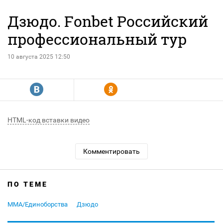
Дзюдо. Fonbet Российский
профессиональный тур
10 августа 2025 12:50
R
Y
HTML-код вставки видео
Комментировать
ПО ТЕМЕ
MMA/Единоборства
Дзюдо