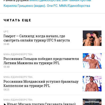
Ранее в рубрике
MMA/Единоборства
:
Бен Тайнан против
Кирилла Грищенко (видео). One FC. MMA/Единоборства
ЧИТАТЬ ЕЩЕ
UFC
Гамрот — Салкилд: когда начало, где
смотреть онлайн турнир UFC 9 августа
16:45
MMA/ЕДИНОБОРСТВА
Россиянин Гольцов победил представителя
Латвии Мажиева на турнире PFL
05:48
MMA/ЕДИНОБОРСТВА
Россиянин Молдавский уступил бразильцу
Каппелоззе на турнире PFL
04:15
MMA/ЕДИНОБОРСТВА
Ильяс Мусаев против Суксавата (видео).