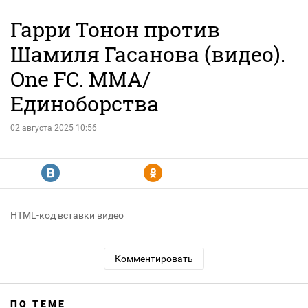
Гарри Тонон против
Шамиля Гасанова (видео).
One FC. MMA/
Единоборства
02 августа 2025 10:56
R
Y
HTML-код вставки видео
Комментировать
ПО ТЕМЕ