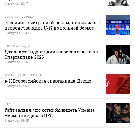
4 августа 02:21
ВОЛЬНАЯ БОРЬБА
Россияне выиграли общекомандный зачет
первенства мира U‑17 по вольной борьбе
3 августа 16:38
СПАРТАКИАДА
Дзюдоист Ендовицкий завоевал золото на
Спартакиаде‑2026
2 августа 16:32
MMA/ЕДИНОБОРСТВА
II Всероссийская спартакиада. Дзюдо
2 августа 14:50
UFC
Уайт заявил, что хотел бы видеть Усмана
Нурмагомедова в UFC
2 августа 09:45