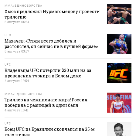
MMA/ЕДИНОБОРСТВА
Хьюз предложил Нурмагомедову провести
трилогию
5 августа 06:54
UFC
Махачев: «Гэтжи всего добился и
растолстел, он сейчас не в лучшей форме»
5 августа 03:57
UFC
Владельцы UFC потеряли $30 млн из‑за
проведения турнира в Белом доме
4 августа 19:54
MMA/ЕДИНОБОРСТВА
Триллер на чемпионате мира! Россия
победила с разницей в один балл
4 августа 10:41
UFC
Боец UFC из Бразилии скончался на 35‑м
году жизни