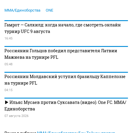
MMA/Единоборства
ONE
Гамрот — Салкилд: когда начало, где смотреть онлайн
турнир UFC 9 августа
16:45
Россиянин Гольцов победил представителя Латвии
Мажиева на турнире PFL
05:48
Россиянин Молдавский уступил бразильцу Каппелоззе
на турнире PFL
04:15
Ильяс Мусаев против Суксавата (видео). One FC. MMA/
Единоборства
07 августа 2026