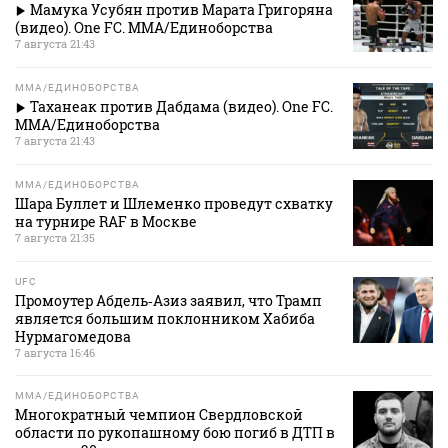
Мамука Усубян против Марата Григоряна
(видео). One FC. MMA/Единоборства
7 августа 21:43
MMA/ЕДИНОБОРСТВА
Таханеак против Дабдама (видео). One FC.
MMA/Единоборства
7 августа 21:43
MMA/ЕДИНОБОРСТВА
Шара Буллет и Шлеменко проведут схватку
на турнире RAF в Москве
7 августа 21:35
UFC
Промоутер Абдель‑Азиз заявил, что Трамп
является большим поклонником Хабиба
Нурмагомедова
7 августа 16:46
MMA/ЕДИНОБОРСТВА
Многократный чемпион Свердловской
области по рукопашному бою погиб в ДТП в