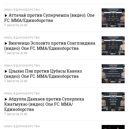
MMA/ЕДИНОБОРСТВА
Аттачай против Суперчемпа (видео). One
FC. MMA/Единоборства
7 августа 21:43
MMA/ЕДИНОБОРСТВА
Винченцо Эспозито против Сонгпэндина
(видео). One FC. MMA/Единоборства
7 августа 21:43
MMA/ЕДИНОБОРСТВА
Цзыхао Пэн против Цубасы Канеко
(видео). One FC. MMA/Единоборства
7 августа 21:43
MMA/ЕДИНОБОРСТВА
Абдулла Даякаев против Суперлека
Киатмукао (видео). One FC. MMA/
Единоборства
7 августа 21:43
MMA/ЕДИНОБОРСТВА