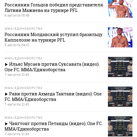
Россиянин Гольцов победил представителя
Латвии Мажиева на турнире PFL
8 августа 05:48
MMA/ЕДИНОБОРСТВА
Россиянин Молдавский уступил бразильцу
Каппелоззе на турнире PFL
8 августа 04:15
MMA/ЕДИНОБОРСТВА
Ильяс Мусаев против Суксавата (видео).
One FC. MMA/Единоборства
7 августа 21:43
MMA/ЕДИНОБОРСТВА
Рави против Ахмеда Тантави (видео). One
FC. MMA/Единоборства
7 августа 21:43
MMA/ЕДИНОБОРСТВА
Чангтонг против Петанды (видео). One FC.
MMA/Единоборства
7 августа 21:43