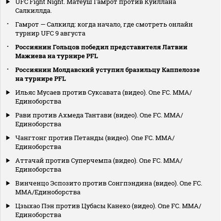
UFC Fight Night. Матеуш Гамрот против Куиллана
Салкиллда.
Гамрот — Салкилд: когда начало, где смотреть онлайн
турнир UFC 9 августа
Россиянин Гольцов победил представителя Латвии
Мажиева на турнире PFL
Россиянин Молдавский уступил бразильцу Каппелоззе
на турнире PFL
Ильяс Мусаев против Суксавата (видео). One FC. MMA/
Единоборства
Рави против Ахмеда Тантави (видео). One FC. MMA/
Единоборства
Чангтонг против Петанды (видео). One FC. MMA/
Единоборства
Аттачай против Суперчемпа (видео). One FC. MMA/
Единоборства
Винченцо Эспозито против Сонгпэндина (видео). One FC.
MMA/Единоборства
Цзыхао Пэн против Цубасы Канеко (видео). One FC. MMA/
Единоборства