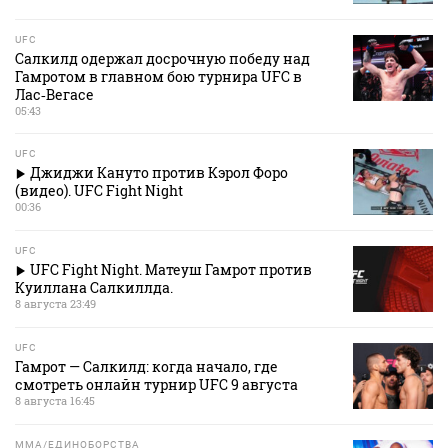
UFC
Салкилд одержал досрочную победу над
Гамротом в главном бою турнира UFC в
Лас‑Вегасе
05:43
UFC
Джиджи Кануто против Кэрол Форо
(видео). UFC Fight Night
00:36
UFC
UFC Fight Night. Матеуш Гамрот против
Куиллана Салкиллда.
8 августа 23:49
UFC
Гамрот — Салкилд: когда начало, где
смотреть онлайн турнир UFC 9 августа
8 августа 16:45
MMA/ЕДИНОБОРСТВА