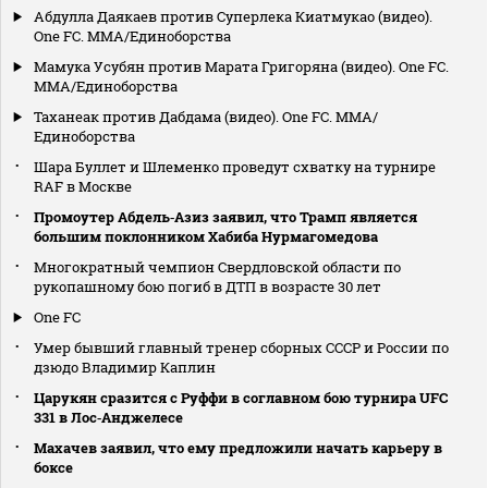
Абдулла Даякаев против Суперлека Киатмукао (видео).
One FC. MMA/Единоборства
Мамука Усубян против Марата Григоряна (видео). One FC.
MMA/Единоборства
Таханеак против Дабдама (видео). One FC. MMA/
Единоборства
Шара Буллет и Шлеменко проведут схватку на турнире
RAF в Москве
Промоутер Абдель‑Азиз заявил, что Трамп является
большим поклонником Хабиба Нурмагомедова
Многократный чемпион Свердловской области по
рукопашному бою погиб в ДТП в возрасте 30 лет
One FC
Умер бывший главный тренер сборных СССР и России по
дзюдо Владимир Каплин
Царукян сразится с Руффи в соглавном бою турнира UFC
331 в Лос‑Анджелесе
Махачев заявил, что ему предложили начать карьеру в
боксе