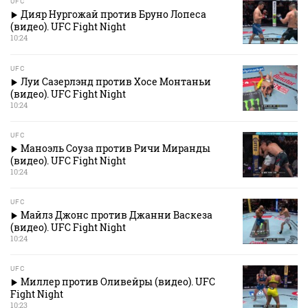
UFC
Дияр Нургожай против Бруно Лопеса
(видео). UFC Fight Night
10:24
UFC
Луи Сазерлэнд против Хосе Монтаньи
(видео). UFC Fight Night
10:24
UFC
Маноэль Соуза против Ричи Миранды
(видео). UFC Fight Night
10:24
UFC
Майлз Джонс против Джанни Васкеза
(видео). UFC Fight Night
10:24
UFC
Миллер против Оливейры (видео). UFC
Fight Night
10:23