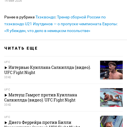
14 мая 2026
Ранее в рубрике
Тхэквондо
:
Тренер сборной России по
тхэквондо U21 Изутдинов — о пропуске чемпионата Европы:
«Я убежден, что дело в немецком посольстве»
ЧИТАТЬ ЕЩЕ
UFC
Интервью Куиллана Салкиллда (видео).
UFC Fight Night
10:41
UFC
Матеуш Гамрот против Куиллана
Салкиллда (видео). UFC Fight Night
10:41
UFC
Диего Феррейра против Билли