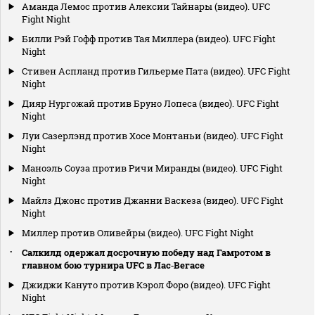
Аманда Лемос против Алексии Тайнары (видео). UFC
Fight Night
Билли Рэй Гофф против Тая Миллера (видео). UFC Fight
Night
Стивен Аспланд против Гильерме Пата (видео). UFC Fight
Night
Дияр Нургожай против Бруно Лопеса (видео). UFC Fight
Night
Луи Сазерлэнд против Хосе Монтаньи (видео). UFC Fight
Night
Маноэль Соуза против Ричи Миранды (видео). UFC Fight
Night
Майлз Джонс против Джанни Васкеза (видео). UFC Fight
Night
Миллер против Оливейры (видео). UFC Fight Night
Салкилд одержал досрочную победу над Гамротом в
главном бою турнира UFC в Лас‑Вегасе
Джиджи Кануто против Кэрол Форо (видео). UFC Fight
Night