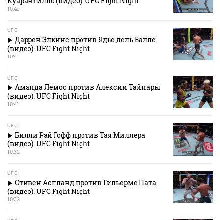
Куарантилло (видео). UFC Fight Night
10:41
UFC
Даррен Элкинс против Ядье дель Валле
(видео). UFC Fight Night
10:41
UFC
Аманда Лемос против Алексии Тайнары
(видео). UFC Fight Night
10:41
UFC
Билли Рэй Гофф против Тая Миллера
(видео). UFC Fight Night
10:32
UFC
Стивен Аспланд против Гильерме Пата
(видео). UFC Fight Night
10:32