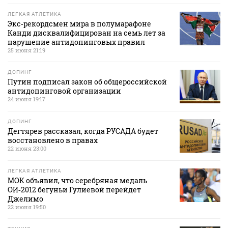
ЛЕГКАЯ АТЛЕТИКА
Экс‑рекордсмен мира в полумарафоне
Канди дисквалифицирован на семь лет за
нарушение антидопинговых правил
25 июня 21:19
ДОПИНГ
Путин подписал закон об общероссийской
антидопинговой организации
24 июня 19:17
ДОПИНГ
Дегтярев рассказал, когда РУСАДА будет
восстановлено в правах
22 июня 23:00
ЛЕГКАЯ АТЛЕТИКА
МОК объявил, что серебряная медаль
ОИ‑2012 бегуньи Гулиевой перейдет
Джелимо
22 июня 19:50