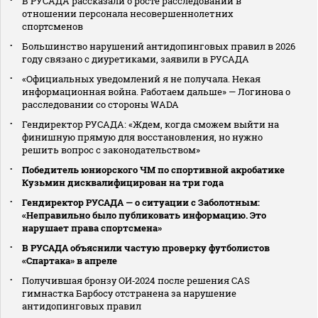
В РУСАДА рассказали о росте расследований в
отношении персонала несовершеннолетних
спортсменов
Большинство нарушений антидопинговых правил в 2026
году связано с диуретиками, заявили в РУСАДА
«Официальных уведомлений я не получала. Некая
информационная война. Работаем дальше» — Логинова о
расследовании со стороны WADA
Гендиректор РУСАДА: «Ждем, когда сможем выйти на
финишную прямую для восстановления, но нужно
решить вопрос с законодательством»
Победитель юниорского ЧМ по спортивной акробатике
Кузьмин дисквалифицирован на три года
Гендиректор РУСАДА — о ситуации с Заболотным:
«Неправильно было публиковать информацию. Это
нарушает права спортсмена»
В РУСАДА объяснили частую проверку футболистов
«Спартака» в апреле
Получившая бронзу ОИ‑2024 после решения CAS
гимнастка Барбосу отстранена за нарушение
антидопинговых правил