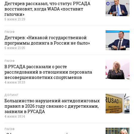
Дегтярев рассказал, что статус РУСАДА
восстановят, когда WADA «поставит
галочки»
5 июня 21:29
ПМЭФ
Дегтярев: «Никакой государственной
программы допинга в России не было»
5 июня 21:05
ПМЭФ
В РУСАДА рассказали о росте
расследований в отношении персонала
несовершеннолетних спортсменов
4 июня 18:33
ДОПИНГ
Большинство нарушений антидопинговых
правил в 2026 году связано с диуретиками,
заявили в РУСАДА
4 июня 18:14
ПМЭФ