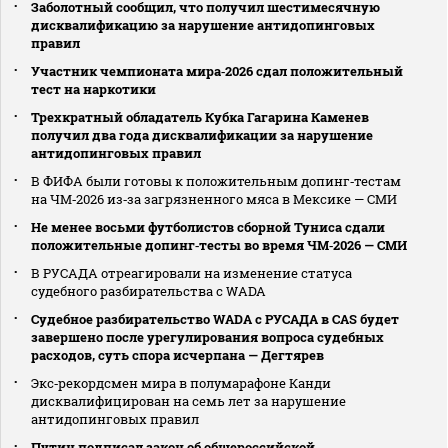
Заболотный сообщил, что получил шестимесячную
дисквалификацию за нарушение антидопинговых
правил
Участник чемпионата мира‑2026 сдал положительный
тест на наркотики
Трехкратный обладатель Кубка Гагарина Каменев
получил два года дисквалификации за нарушение
антидопинговых правил
В ФИФА были готовы к положительным допинг‑тестам
на ЧМ‑2026 из‑за загрязненного мяса в Мексике — СМИ
Не менее восьми футболистов сборной Туниса сдали
положительные допинг‑тесты во время ЧМ‑2026 — СМИ
В РУСАДА отреагировали на изменение статуса
судебного разбирательства с WADA
Судебное разбирательство WADA с РУСАДА в CAS будет
завершено после урегулирования вопроса судебных
расходов, суть спора исчерпана — Дегтярев
Экс‑рекордсмен мира в полумарафоне Канди
дисквалифицирован на семь лет за нарушение
антидопинговых правил
Путин подписал закон об общероссийской