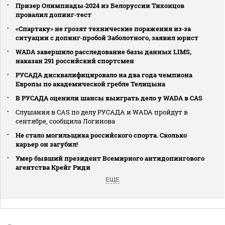
Призер Олимпиады‑2024 из Белоруссии Тихонцов
провалил допинг‑тест
«Спартаку» не грозят технические поражения из‑за
ситуации с допинг‑пробой Заболотного, заявил юрист
WADA завершило расследование базы данных LIMS,
наказан 291 российский спортсмен
РУСАДА дисквалифицировало на два года чемпиона
Европы по академической гребле Телицына
В РУСАДА оценили шансы выиграть дело у WADA в CAS
Слушания в CAS по делу РУСАДА и WADA пройдут в
сентябре, сообщила Логинова
Не стало могильщика российского спорта. Сколько
карьер он загубил!
Умер бывший президент Всемирного антидопингового
агентства Крейг Риди
ЕЩЕ