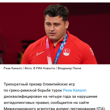
Риза Каяалп / Фото: © РИА Новости / Владимир Песня
Трехкратный призер Олимпийских игр
по греко‑римской борьбе турок
Риза Каяалп
дисквалифицирован на четыре года за нарушение
антидопинговых правил, сообщается на сайте
Международного агентства допинг‑тестирования (ITA).