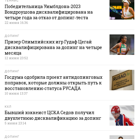
ТЕННИС
Победительница Уимблдона‑2023
Вондроушова дисквалифицирована на
четыре года за отказ от допинг‑теста
22 июня 16:36
ДОПИНГ
Призер Олимпийских игр Гудаф Цегай
дисквалифицирована за допинг на четыре
месяца
12 июня 23:52
ДОПИНГ
Госдума одобрила проект антидопинговых
поправок, которые должны открыть путь к
восстановлению статуса РУСАДА
10 июня 13:37
КХЛ
Бывший хоккеист ЦСКА Седов получил
двухлетнюю дисквалификацию за допинг
5 июня 23:14
ДОПИНГ