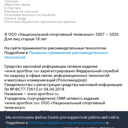
Помощь
Обратная связь
О портале
Реклама на портале
Пользовательское соглашение
Охрана труда
Политика обработки персональных данных
© ООО «Национальный спортивный телеканал» 2007 — 2026.
Для лиц старше 18 лет
На сайте применяются рекомендательные технологии.
Подробнее в
Правилах применения рекомендательных
технологий
Средство массовой информации сетевое издание
«www.sportbox.ru» зарегистрировано Федеральной службой
по надзору в сфере связи, информационных технологий
и массовых коммуникаций (Роскомнадзор).
Свидетельство о регистрации средства массовой информации
Эл № ФС77-72613 от 04.04.2018
Название — www.sportbox.ru
Учредитель (соучредители) СМИ сетевого издания
«www.sportbox.ru»: ООО «Национальный спортивный
телеканал»
Главный редактор СМИ сетевого издания «www.sportbox.ru»:
Конов В.А.
Мы используем файлы Сookie для корректной работы веб-сайта.
Номер телефона редакции СМИ сетевого издания
Подробнее в
Политике обработки персональных данных
и
«www.sportbox.ru»: +7 (495) 653 8419