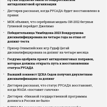
антидопинговой организации
Дегтярев рассказал, когда РУСАДА будет восстановлено в
правах
МОК объявил, что серебряная медаль ОИ‑2012 бегуньи
Гулиевой перейдет Джелимо
Победительница Уимблдона‑2023 Вондроушова
дисквалифицирована на четыре года за отказ от
допинг‑теста
Призер Олимпийских игр Гудаф Цегай
дисквалифицирована за допинг на четыре месяца
Госдума одобрила проект антидопинговых поправок,
которые должны открыть путь к восстановлению
статуса РУСАДА
Бывший хоккеист ЦСКА Седов получил двухлетнюю
дисквалификацию за допинг
Дегтярев рассказал, что статус РУСАДА восстановят,
когда WADA «поставит галочки»
Дегтярев: «Никакой государственной программы
допинга в России не было»