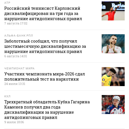
ATP
Российский теннисист Карловский
дисквалифицирован на три года за
нарушение антидопинговых правил
7 августа 17:02
АЛЬФА-БАНК РПЛ
Заболотный сообщил, что получил
шестимесячную дисквалификацию за
нарушение антидопинговых правил
6 августа 14:01
ЧЕМПИОНАТ МИРА
Участник чемпионата мира‑2026 сдал
положительный тест на наркотики
24 июля 13:31
КХЛ
Трехкратный обладатель Кубка Гагарина
Каменев получил два года
дисквалификации за нарушение
антидопинговых правил
9 июля 18:06