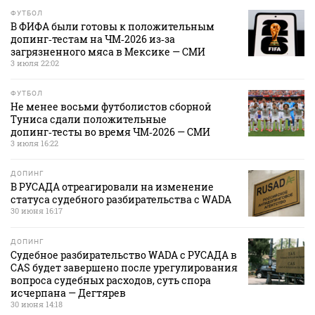
ФУТБОЛ
В ФИФА были готовы к положительным
допинг‑тестам на ЧМ‑2026 из‑за
загрязненного мяса в Мексике — СМИ
3 июля 22:02
ФУТБОЛ
Не менее восьми футболистов сборной
Туниса сдали положительные
допинг‑тесты во время ЧМ‑2026 — СМИ
3 июля 16:22
ДОПИНГ
В РУСАДА отреагировали на изменение
статуса судебного разбирательства с WADA
30 июня 16:17
ДОПИНГ
Судебное разбирательство WADA с РУСАДА в
CAS будет завершено после урегулирования
вопроса судебных расходов, суть спора
исчерпана — Дегтярев
30 июня 14:18