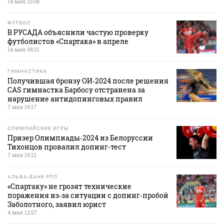
14 мая 10:08
ФУТБОЛ
В РУСАДА объяснили частую проверку
футболистов «Спартака» в апреле
14 мая 08:31
ГИМНАСТИКА
Получившая бронзу ОИ‑2024 после решения
CAS гимнастка Барбосу отстранена за
нарушение антидопинговых правил
7 мая 19:17
ОЛИМПИЙСКИЕ ИГРЫ
Призер Олимпиады‑2024 из Белоруссии
Тихонцов провалил допинг‑тест
7 мая 15:12
АЛЬФА-БАНК РПЛ
«Спартаку» не грозят технические
поражения из‑за ситуации с допинг‑пробой
Заболотного, заявил юрист
4 мая 12:57