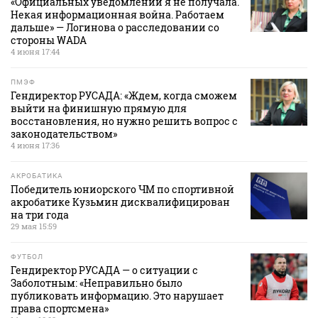
«Официальных уведомлений я не получала.
Некая информационная война. Работаем
дальше» — Логинова о расследовании со
стороны WADA
4 июня 17:44
ПМЭФ
Гендиректор РУСАДА: «Ждем, когда сможем
выйти на финишную прямую для
восстановления, но нужно решить вопрос с
законодательством»
4 июня 17:36
АКРОБАТИКА
Победитель юниорского ЧМ по спортивной
акробатике Кузьмин дисквалифицирован
на три года
29 мая 15:59
ФУТБОЛ
Гендиректор РУСАДА — о ситуации с
Заболотным: «Неправильно было
публиковать информацию. Это нарушает
права спортсмена»