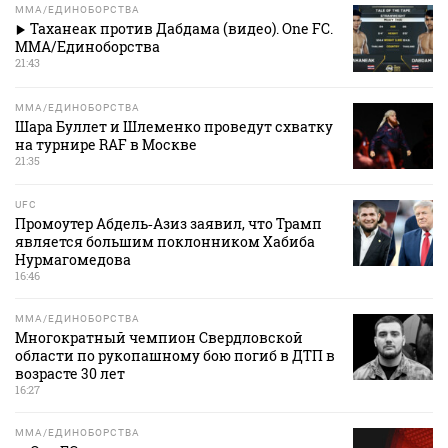
MMA/ЕДИНОБОРСТВА
Таханеак против Дабдама (видео). One FC.
MMA/Единоборства
21:43
MMA/ЕДИНОБОРСТВА
Шара Буллет и Шлеменко проведут схватку
на турнире RAF в Москве
21:35
UFC
Промоутер Абдель‑Азиз заявил, что Трамп
является большим поклонником Хабиба
Нурмагомедова
16:46
MMA/ЕДИНОБОРСТВА
Многократный чемпион Свердловской
области по рукопашному бою погиб в ДТП в
возрасте 30 лет
16:27
MMA/ЕДИНОБОРСТВА