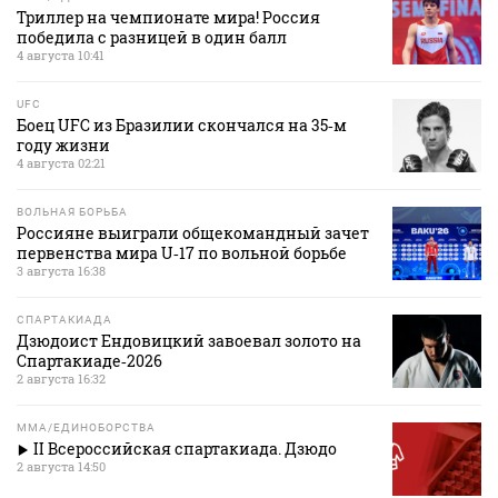
Триллер на чемпионате мира! Россия
победила с разницей в один балл
4 августа 10:41
UFC
Боец UFC из Бразилии скончался на 35‑м
году жизни
4 августа 02:21
ВОЛЬНАЯ БОРЬБА
Россияне выиграли общекомандный зачет
первенства мира U‑17 по вольной борьбе
3 августа 16:38
СПАРТАКИАДА
Дзюдоист Ендовицкий завоевал золото на
Спартакиаде‑2026
2 августа 16:32
MMA/ЕДИНОБОРСТВА
II Всероссийская спартакиада. Дзюдо
2 августа 14:50