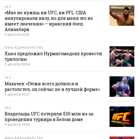
UFC
«Мне не нужны ни UFC, ни PFL. США
аннулировали визу, но для меня это не
имеет значения» — иранский боец
Алиакбари
5 августа 21:00
MMA/ЕДИНОБОРСТВА
Хьюз предложил Нурмагомедову провести
трилогию
5 августа 06:54
UFC
Махачев: «Гэтжи всего добился и
растолстел, он сейчас не в лучшей форме»
5 августа 03:57
UFC
Владельцы UFC потеряли $30 млн из‑за
проведения турнира в Белом доме
4 августа 19:54
MMA/ЕДИНОБОРСТВА