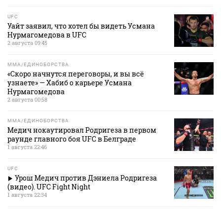
UFC
Уайт заявил, что хотел бы видеть Усмана
Нурмагомедова в UFC
2 августа 09:45
MMA/ЕДИНОБОРСТВА
«Скоро начнутся переговоры, и вы всё
узнаете» — Хабиб о карьере Усмана
Нурмагомедова
2 августа 00:58
MMA/ЕДИНОБОРСТВА
Медич нокаутировал Родригеза в первом
раунде главного боя UFC в Белграде
1 августа 22:46
UFC
Урош Медич против Дэниела Родригеза
(видео). UFC Fight Night
1 августа 22:34