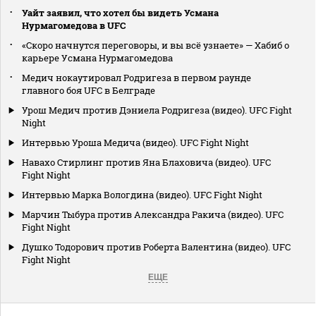
Уайт заявил, что хотел бы видеть Усмана
Нурмагомедова в UFC
«Скоро начнутся переговоры, и вы всё узнаете» — Хабиб о
карьере Усмана Нурмагомедова
Медич нокаутировал Родригеза в первом раунде
главного боя UFC в Белграде
Урош Медич против Дэниела Родригеза (видео). UFC Fight
Night
Интервью Уроша Медича (видео). UFC Fight Night
Навахо Стирлинг против Яна Блаховича (видео). UFC
Fight Night
Интервью Марка Вологдина (видео). UFC Fight Night
Марчин Тыбура против Александра Ракича (видео). UFC
Fight Night
Душко Тодорович против Роберта Валентина (видео). UFC
Fight Night
ЕЩЕ