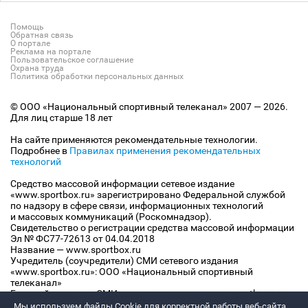
Помощь
Обратная связь
О портале
Реклама на портале
Пользовательское соглашение
Охрана труда
Политика обработки персональных данных
© ООО «Национальный спортивный телеканал» 2007 — 2026.
Для лиц старше 18 лет
На сайте применяются рекомендательные технологии.
Подробнее в
Правилах применения рекомендательных
технологий
Средство массовой информации сетевое издание
«www.sportbox.ru» зарегистрировано Федеральной службой
по надзору в сфере связи, информационных технологий
и массовых коммуникаций (Роскомнадзор).
Свидетельство о регистрации средства массовой информации
Эл № ФС77-72613 от 04.04.2018
Название — www.sportbox.ru
Учредитель (соучредители) СМИ сетевого издания
«www.sportbox.ru»: ООО «Национальный спортивный
телеканал»
Главный редактор СМИ сетевого издания «www.sportbox.ru»:
Конов В.А.
Мы используем файлы Сookie для корректной работы веб-сайта.