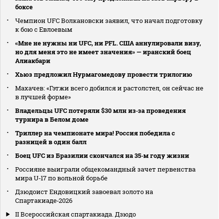
боксе
Чемпион UFC Волкановски заявил, что начал подготовку
к бою с Евлоевым
«Мне не нужны ни UFC, ни PFL. США аннулировали визу,
но для меня это не имеет значения» — иранский боец
Алиакбари
Хьюз предложил Нурмагомедову провести трилогию
Махачев: «Гэтжи всего добился и растолстел, он сейчас не
в лучшей форме»
Владельцы UFC потеряли $30 млн из‑за проведения
турнира в Белом доме
Триллер на чемпионате мира! Россия победила с
разницей в один балл
Боец UFC из Бразилии скончался на 35‑м году жизни
Россияне выиграли общекомандный зачет первенства
мира U‑17 по вольной борьбе
Дзюдоист Ендовицкий завоевал золото на
Спартакиаде‑2026
II Всероссийская спартакиада. Дзюдо