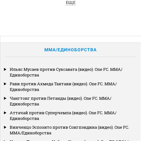
ЕЩЕ
MMA/ЕДИНОБОРСТВА
Ильяс Мусаев против Суксавата (видео). One FC. MMA/
Единоборства
Рави против Ахмеда Тантави (видео). One FC. MMA/
Единоборства
Чангтонг против Петанды (видео). One FC. MMA/
Единоборства
Аттачай против Суперчемпа (видео). One FC. MMA/
Единоборства
Винченцо Эспозито против Сонгпэндина (видео). One FC.
MMA/Единоборства