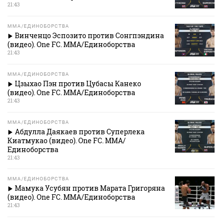
21:43
MMA/ЕДИНОБОРСТВА
Винченцо Эспозито против Сонгпэндина
(видео). One FC. MMA/Единоборства
21:43
MMA/ЕДИНОБОРСТВА
Цзыхао Пэн против Цубасы Канеко
(видео). One FC. MMA/Единоборства
21:43
MMA/ЕДИНОБОРСТВА
Абдулла Даякаев против Суперлека
Киатмукао (видео). One FC. MMA/
Единоборства
21:43
MMA/ЕДИНОБОРСТВА
Мамука Усубян против Марата Григоряна
(видео). One FC. MMA/Единоборства
21:43