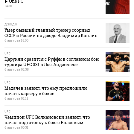
One FC
14:30
ДЗЮДО
Умер бывший главный тренер сборных
СССР и России по дзюдо Владимир Каплин
6 августа 15:00
UFC
Царукян сразится с Руффи в соглавном бою
турнира UFC 331 в Лос‑Анджелесе
6 августа 02:38
UFC
Махачев заявил, что ему предложили
начать карьеру в боксе
6 августа 02:11
UFC
Чемпион UFC Волкановски заявил, что
начал подготовку к бою с Евлоевым
6 августа 00:31