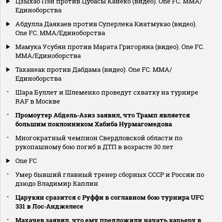
Цзыхао Пэн против Цубасы Канеко (видео). One FC. MMA/
Единоборства
Абдулла Даякаев против Суперлека Киатмукао (видео).
One FC. MMA/Единоборства
Мамука Усубян против Марата Григоряна (видео). One FC.
MMA/Единоборства
Таханеак против Дабдама (видео). One FC. MMA/
Единоборства
Шара Буллет и Шлеменко проведут схватку на турнире
RAF в Москве
Промоутер Абдель‑Азиз заявил, что Трамп является
большим поклонником Хабиба Нурмагомедова
Многократный чемпион Свердловской области по
рукопашному бою погиб в ДТП в возрасте 30 лет
One FC
Умер бывший главный тренер сборных СССР и России по
дзюдо Владимир Каплин
Царукян сразится с Руффи в соглавном бою турнира UFC
331 в Лос‑Анджелесе
Махачев заявил, что ему предложили начать карьеру в