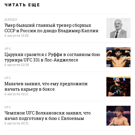
ЧИТАТЬ ЕЩЕ
ДЗЮДО
Умер бывший главный тренер сборных
СССР и России по дзюдо Владимир Каплин
6 августа 15:00
UFC
Царукян сразится с Руффи в соглавном бою
турнира UFC 331 в Лос‑Анджелесе
6 августа 02:38
UFC
Махачев заявил, что ему предложили
начать карьеру в боксе
6 августа 02:11
UFC
Чемпион UFC Волкановски заявил, что
начал подготовку к бою с Евлоевым
6 августа 00:31