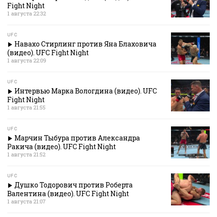
Fight Night
1 августа 22:32
UFC
Навахо Стирлинг против Яна Блаховича
(видео). UFC Fight Night
1 августа 22:09
UFC
Интервью Марка Вологдина (видео). UFC
Fight Night
1 августа 21:55
UFC
Марчин Тыбура против Александра
Ракича (видео). UFC Fight Night
1 августа 21:52
UFC
Душко Тодорович против Роберта
Валентина (видео). UFC Fight Night
1 августа 21:07