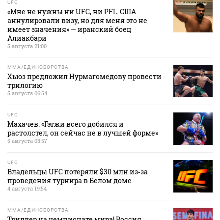
UFC
«Мне не нужны ни UFC, ни PFL. США
аннулировали визу, но для меня это не
имеет значения» — иранский боец
Алиакбари
5 августа 21:00
MMA/ЕДИНОБОРСТВА
Хьюз предложил Нурмагомедову провести
трилогию
5 августа 06:54
UFC
Махачев: «Гэтжи всего добился и
растолстел, он сейчас не в лучшей форме»
5 августа 03:57
UFC
Владельцы UFC потеряли $30 млн из‑за
проведения турнира в Белом доме
4 августа 19:54
MMA/ЕДИНОБОРСТВА
Триллер на чемпионате мира! Россия