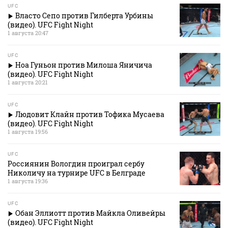
UFC
Власто Сепо против Гилберта Урбины
(видео). UFC Fight Night
1 августа 20:47
UFC
Ноа Гуньон против Милоша Яничича
(видео). UFC Fight Night
1 августа 20:21
UFC
Людовит Клайн против Тофика Мусаева
(видео). UFC Fight Night
1 августа 19:56
UFC
Россиянин Вологдин проиграл сербу
Николичу на турнире UFC в Белграде
1 августа 19:36
UFC
Обан Эллиотт против Майкла Оливейры
(видео). UFC Fight Night