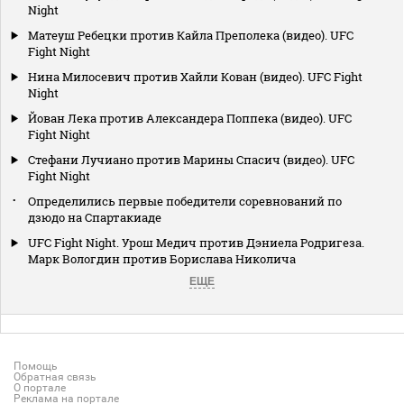
Night
Матеуш Ребецки против Кайла Преполека (видео). UFC
Fight Night
Нина Милосевич против Хайли Кован (видео). UFC Fight
Night
Йован Лека против Александера Поппека (видео). UFC
Fight Night
Стефани Лучиано против Марины Спасич (видео). UFC
Fight Night
Определились первые победители соревнований по
дзюдо на Спартакиаде
UFC Fight Night. Урош Медич против Дэниела Родригеза.
Марк Вологдин против Борислава Николича
ЕЩЕ
Помощь
Обратная связь
О портале
Реклама на портале