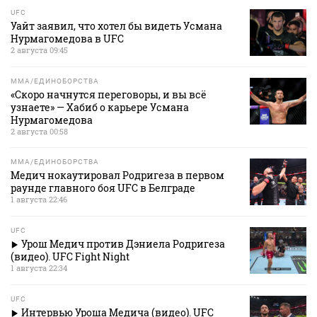
UFC
Уайт заявил, что хотел бы видеть Усмана
Нурмагомедова в UFC
2 августа 09:45
MMA/ЕДИНОБОРСТВА
«Скоро начнутся переговоры, и вы всё
узнаете» — Хабиб о карьере Усмана
Нурмагомедова
2 августа 00:58
MMA/ЕДИНОБОРСТВА
Медич нокаутировал Родригеза в первом
раунде главного боя UFC в Белграде
1 августа 22:46
UFC
Урош Медич против Дэниела Родригеза
(видео). UFC Fight Night
1 августа 22:34
UFC
Интервью Уроша Медича (видео). UFC