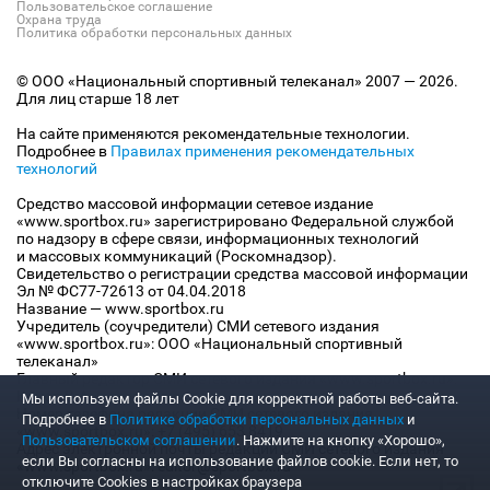
Пользовательское соглашение
Охрана труда
Политика обработки персональных данных
© ООО «Национальный спортивный телеканал» 2007 — 2026.
Для лиц старше 18 лет
На сайте применяются рекомендательные технологии.
Подробнее в
Правилах применения рекомендательных
технологий
Средство массовой информации сетевое издание
«www.sportbox.ru» зарегистрировано Федеральной службой
по надзору в сфере связи, информационных технологий
и массовых коммуникаций (Роскомнадзор).
Свидетельство о регистрации средства массовой информации
Эл № ФС77-72613 от 04.04.2018
Название — www.sportbox.ru
Учредитель (соучредители) СМИ сетевого издания
«www.sportbox.ru»: ООО «Национальный спортивный
телеканал»
Главный редактор СМИ сетевого издания «www.sportbox.ru»:
Конов В.А.
Мы используем файлы Сookie для корректной работы веб-сайта.
Номер телефона редакции СМИ сетевого издания
Подробнее в
Политике обработки персональных данных
и
«www.sportbox.ru»: +7 (495) 653 8419
Пользовательском соглашении
. Нажмите на кнопку «Хорошо»,
Адрес электронной почты редакции СМИ сетевого издания
если Вы согласны на использование файлов cookie. Если нет, то
«www.sportbox.ru»: editor@sportbox.ru
отключите Cookies в настройках браузера