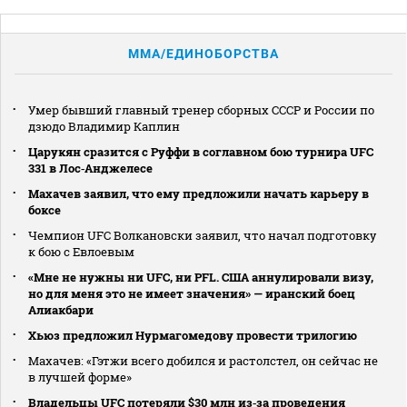
MMA/ЕДИНОБОРСТВА
Умер бывший главный тренер сборных СССР и России по
дзюдо Владимир Каплин
Царукян сразится с Руффи в соглавном бою турнира UFC
331 в Лос‑Анджелесе
Махачев заявил, что ему предложили начать карьеру в
боксе
Чемпион UFC Волкановски заявил, что начал подготовку
к бою с Евлоевым
«Мне не нужны ни UFC, ни PFL. США аннулировали визу,
но для меня это не имеет значения» — иранский боец
Алиакбари
Хьюз предложил Нурмагомедову провести трилогию
Махачев: «Гэтжи всего добился и растолстел, он сейчас не
в лучшей форме»
Владельцы UFC потеряли $30 млн из‑за проведения