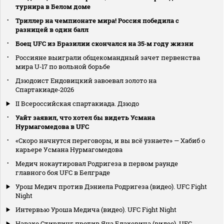
турнира в Белом доме
Триллер на чемпионате мира! Россия победила с
разницей в один балл
Боец UFC из Бразилии скончался на 35‑м году жизни
Россияне выиграли общекомандный зачет первенства
мира U‑17 по вольной борьбе
Дзюдоист Ендовицкий завоевал золото на
Спартакиаде‑2026
II Всероссийская спартакиада. Дзюдо
Уайт заявил, что хотел бы видеть Усмана
Нурмагомедова в UFC
«Скоро начнутся переговоры, и вы всё узнаете» — Хабиб о
карьере Усмана Нурмагомедова
Медич нокаутировал Родригеза в первом раунде
главного боя UFC в Белграде
Урош Медич против Дэниела Родригеза (видео). UFC Fight
Night
Интервью Уроша Медича (видео). UFC Fight Night
Навахо Стирлинг против Яна Блаховича (видео). UFC