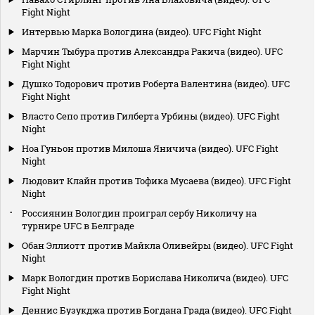
Fight Night
Интервью Марка Вологдина (видео). UFC Fight Night
Марчин Тыбура против Александра Ракича (видео). UFC
Fight Night
Душко Тодорович против Роберта Валентина (видео). UFC
Fight Night
Власто Сепо против Гилберта Урбины (видео). UFC Fight
Night
Ноа Гуньон против Милоша Яничича (видео). UFC Fight
Night
Людовит Клайн против Тофика Мусаева (видео). UFC Fight
Night
Россиянин Вологдин проиграл сербу Николичу на
турнире UFC в Белграде
Обан Эллиотт против Майкла Оливейры (видео). UFC Fight
Night
Марк Вологдин против Борислава Николича (видео). UFC
Fight Night
Деннис Бузукджа против Богдана Града (видео). UFC Fight