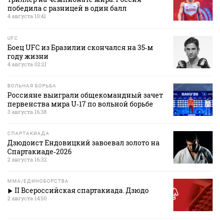
победила с разницей в один балл
4 августа 10:41
UFC
Боец UFC из Бразилии скончался на 35‑м
году жизни
4 августа 02:21
ВОЛЬНАЯ БОРЬБА
Россияне выиграли общекомандный зачет
первенства мира U‑17 по вольной борьбе
3 августа 16:38
СПАРТАКИАДА
Дзюдоист Ендовицкий завоевал золото на
Спартакиаде‑2026
2 августа 16:32
MMA/ЕДИНОБОРСТВА
II Всероссийская спартакиада. Дзюдо
2 августа 14:50