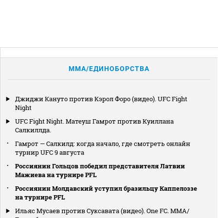
MMA/ЕДИНОБОРСТВА
Джиджи Кануто против Кэрол Форо (видео). UFC Fight
Night
UFC Fight Night. Матеуш Гамрот против Куиллана
Салкиллда.
Гамрот — Салкилд: когда начало, где смотреть онлайн
турнир UFC 9 августа
Россиянин Гольцов победил представителя Латвии
Мажиева на турнире PFL
Россиянин Молдавский уступил бразильцу Каппелоззе
на турнире PFL
Ильяс Мусаев против Суксавата (видео). One FC. MMA/