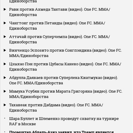
Единоборства
Рави против Ахмеда Тантави (видео). One FC. MMA/
Единоборства
Чангтонг против Петанды (видео). One FC. MMA/
Единоборства
Аттачай против Суперчемпа (видео). One FC. MMA/
Единоборства
Винченцо Эспозито против Сонгпэндина (видео). One FC.
MMA/Единоборства
Цзыхао Пэн против Цубасы Канеко (видео). One FC. MMA/
Единоборства
Абдулла Даякаев против Суперлека Киатмукао (видео).
One FC. MMA/Единоборства
Мамука Усубян против Марата Григоряна (видео). One FC.
MMA/Единоборства
Таханеак против Дабдама (видео). One FC. MMA/
Единоборства
Шара Буллет и Шлеменко проведут схватку на турнире
RAF в Москве
Промоутер Абдель‑Азиз заявил, что Трамп является