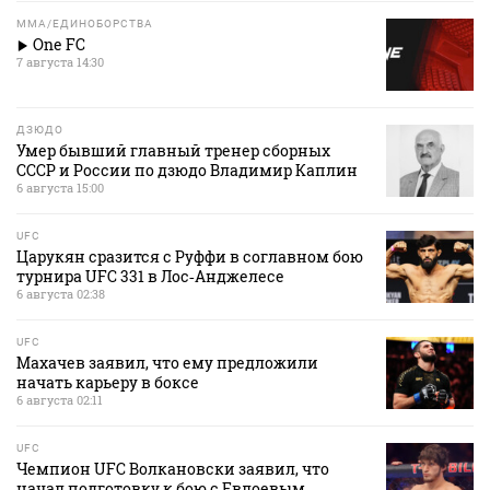
MMA/ЕДИНОБОРСТВА
One FC
7 августа 14:30
ДЗЮДО
Умер бывший главный тренер сборных
СССР и России по дзюдо Владимир Каплин
6 августа 15:00
UFC
Царукян сразится с Руффи в соглавном бою
турнира UFC 331 в Лос‑Анджелесе
6 августа 02:38
UFC
Махачев заявил, что ему предложили
начать карьеру в боксе
6 августа 02:11
UFC
Чемпион UFC Волкановски заявил, что
начал подготовку к бою с Евлоевым