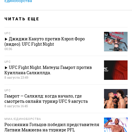
Единоборства
ЧИТАТЬ ЕЩЕ
UFC
Джиджи Кануто против Кэрол Форо
(видео). UFC Fight Night
00:36
UFC
UFC Fight Night. Матеуш Гамрот против
Куиллана Салкиллда.
8 августа 23:49
UFC
Гамрот — Салкилд: когда начало, где
смотреть онлайн турнир UFC 9 августа
8 августа 16:45
MMA/ЕДИНОБОРСТВА
Россиянин Гольцов победил представителя
Латвии Мажиева на турнире PFL