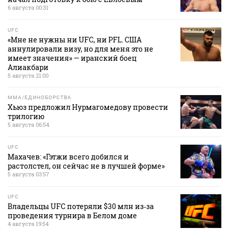
6 августа 00:31
UFC
«Мне не нужны ни UFC, ни PFL. США
аннулировали визу, но для меня это не
имеет значения» — иранский боец
Алиакбари
5 августа 21:00
MMA/ЕДИНОБОРСТВА
Хьюз предложил Нурмагомедову провести
трилогию
5 августа 06:54
UFC
Махачев: «Гэтжи всего добился и
растолстел, он сейчас не в лучшей форме»
5 августа 03:57
UFC
Владельцы UFC потеряли $30 млн из‑за
проведения турнира в Белом доме
4 августа 19:54