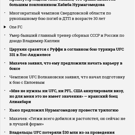
большим поклонником Хабиба Нурмагомедова
Многократный чемпион Свердловской области по
рукопашному бою погиб в ДТП в возрасте 30 лет
One FC
Умер бывший главный тренер сборных СССР и России по
дзюдо Владимир Каплин
Царукян сразится с Руффи в соглавном бою турнира UFC
331 в Лос‑Анджелесе
Махачев заявил, что ему предложили начать карьеру в
боксе
Чемпион UFC Волкановски заявил, что начал подготовку
к бою с Евлоевым
«Мне не нужны ни UFC, ни PFL. США аннулировали визу,
но для меня это не имеет значения» — иранский боец
Алиакбари
Хьюз предложил Нурмагомедову провести трилогию
Махачев: «Гэтжи всего добился и растолстел, он сейчас не
в лучшей форме»
Владельцы UFC потеряли $30 млн из‑за проведения