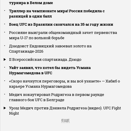
турнира в Белом доме
Триллер на чемпионате мира! Россия победила с
разницей в один балл
Боец UFC из Бразилии скончался на 35‑м году жизни
Россияне выиграли общекомандный зачет первенства
мира U‑17 по вольной борьбе
Дзюдоист Ендовицкий завоевал золото на
Спартакиаде‑2026
II Всероссийская спартакиада. Дзюдо
Уайт заявил, что хотел бы видеть Усмана
Нурмагомедова в UFC
«Скоро начнутся переговоры, и вы всё узнаете» — Хабиб о
карьере Усмана Нурмагомедова
Медич нокаутировал Родригеза в первом раунде
главного боя UFC в Белграде
Урош Медич против Дэниела Родригеза (видео). UFC Fight
Night
ЕЩЕ