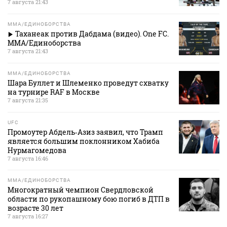
7 августа 21:43
MMA/ЕДИНОБОРСТВА
Таханеак против Дабдама (видео). One FC.
MMA/Единоборства
7 августа 21:43
MMA/ЕДИНОБОРСТВА
Шара Буллет и Шлеменко проведут схватку
на турнире RAF в Москве
7 августа 21:35
UFC
Промоутер Абдель‑Азиз заявил, что Трамп
является большим поклонником Хабиба
Нурмагомедова
7 августа 16:46
MMA/ЕДИНОБОРСТВА
Многократный чемпион Свердловской
области по рукопашному бою погиб в ДТП в
возрасте 30 лет
7 августа 16:27