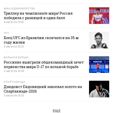
MMA/ЕДИНОБОРСТВА
Триллер на чемпионате мира! Россия
победила с разницей в один балл
4 августа 10:41
UFC
Боец UFC из Бразилии скончался на 35‑м
году жизни
4 августа 02:21
ВОЛЬНАЯ БОРЬБА
Россияне выиграли общекомандный зачет
первенства мира U‑17 по вольной борьбе
3 августа 16:38
СПАРТАКИАДА
Дзюдоист Ендовицкий завоевал золото на
Спартакиаде‑2026
2 августа 16:32
ЕЩЕ