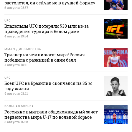
растолстел, он сейчас не в лучшей форме»
5 августа 03:57
UFC
Владельцы UFC потеряли $30 млн из‑за
проведения турнира в Белом доме
4 августа 19:54
MMA/ЕДИНОБОРСТВА
Триллер на чемпионате мира! Россия
победила с разницей в один балл
4 августа 10:41
UFC
Боец UFC из Бразилии скончался на 35‑м
году жизни
4 августа 02:21
ВОЛЬНАЯ БОРЬБА
Россияне выиграли общекомандный зачет
первенства мира U‑17 по вольной борьбе
3 августа 16:38