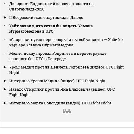
Дзюдоист Ендовицкий завоевал золото на
Спартакиаде‑2026
II Всероссийская спартакиада. Дзюдо
Уайт заявил, что хотел бы видеть Усмана
Нурмагомедова в UFC
«Скоро начнутся переговоры, и вы всё узнаете» — Хабиб о
карьере Усмана Нурмагомедова
Медич нокаутировал Родригеза в первом раунде
главного боя UFC в Белграде
Урош Медич против Дэниела Родригеза (видео). UFC Fight
Night
Интервью Уроша Медича (видео). UFC Fight Night
Навахо Стирлинг против Яна Блаховича (видео). UFC
Fight Night
Интервью Марка Вологдина (видео). UFC Fight Night
ЕЩЕ