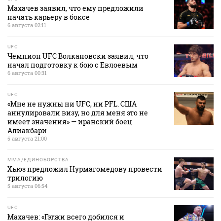
Махачев заявил, что ему предложили
начать карьеру в боксе
6 августа 02:11
UFC
Чемпион UFC Волкановски заявил, что
начал подготовку к бою с Евлоевым
6 августа 00:31
UFC
«Мне не нужны ни UFC, ни PFL. США
аннулировали визу, но для меня это не
имеет значения» — иранский боец
Алиакбари
5 августа 21:00
MMA/ЕДИНОБОРСТВА
Хьюз предложил Нурмагомедову провести
трилогию
5 августа 06:54
UFC
Махачев: «Гэтжи всего добился и