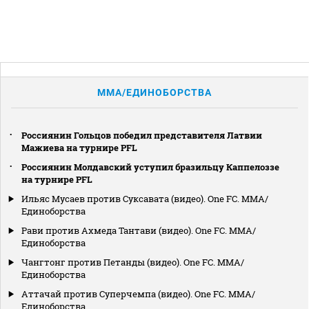
MMA/ЕДИНОБОРСТВА
Россиянин Гольцов победил представителя Латвии
Мажиева на турнире PFL
Россиянин Молдавский уступил бразильцу Каппелоззе
на турнире PFL
Ильяс Мусаев против Суксавата (видео). One FC. MMA/
Единоборства
Рави против Ахмеда Тантави (видео). One FC. MMA/
Единоборства
Чангтонг против Петанды (видео). One FC. MMA/
Единоборства
Аттачай против Суперчемпа (видео). One FC. MMA/
Единоборства