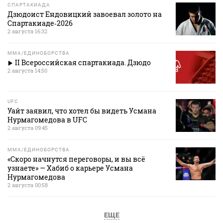
СПАРТАКИАДА
Дзюдоист Ендовицкий завоевал золото на
Спартакиаде‑2026
2 августа 16:32
MMA/ЕДИНОБОРСТВА
II Всероссийская спартакиада. Дзюдо
2 августа 14:50
UFC
Уайт заявил, что хотел бы видеть Усмана
Нурмагомедова в UFC
2 августа 09:45
MMA/ЕДИНОБОРСТВА
«Скоро начнутся переговоры, и вы всё
узнаете» — Хабиб о карьере Усмана
Нурмагомедова
2 августа 00:58
ЕЩЕ