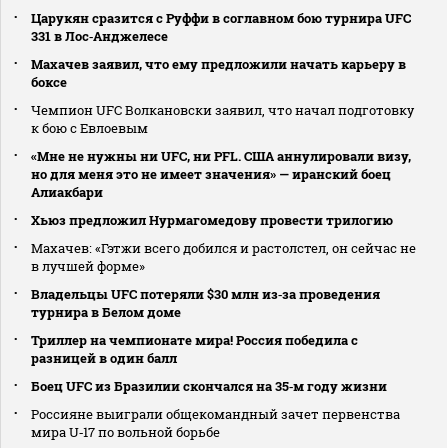
Царукян сразится с Руффи в соглавном бою турнира UFC
331 в Лос‑Анджелесе
Махачев заявил, что ему предложили начать карьеру в
боксе
Чемпион UFC Волкановски заявил, что начал подготовку
к бою с Евлоевым
«Мне не нужны ни UFC, ни PFL. США аннулировали визу,
но для меня это не имеет значения» — иранский боец
Алиакбари
Хьюз предложил Нурмагомедову провести трилогию
Махачев: «Гэтжи всего добился и растолстел, он сейчас не
в лучшей форме»
Владельцы UFC потеряли $30 млн из‑за проведения
турнира в Белом доме
Триллер на чемпионате мира! Россия победила с
разницей в один балл
Боец UFC из Бразилии скончался на 35‑м году жизни
Россияне выиграли общекомандный зачет первенства
мира U‑17 по вольной борьбе