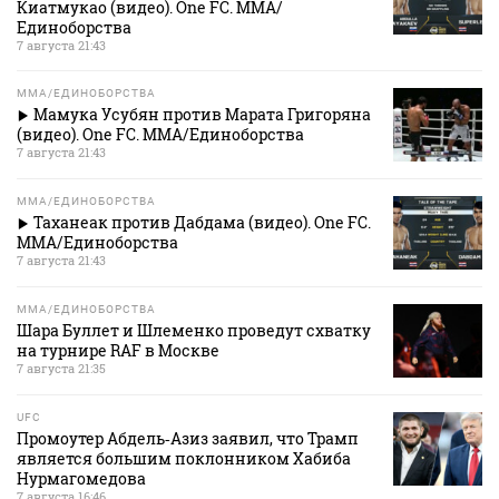
Киатмукао (видео). One FC. MMA/
Единоборства
7 августа 21:43
MMA/ЕДИНОБОРСТВА
Мамука Усубян против Марата Григоряна
(видео). One FC. MMA/Единоборства
7 августа 21:43
MMA/ЕДИНОБОРСТВА
Таханеак против Дабдама (видео). One FC.
MMA/Единоборства
7 августа 21:43
MMA/ЕДИНОБОРСТВА
Шара Буллет и Шлеменко проведут схватку
на турнире RAF в Москве
7 августа 21:35
UFC
Промоутер Абдель‑Азиз заявил, что Трамп
является большим поклонником Хабиба
Нурмагомедова
7 августа 16:46