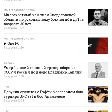
MMA/ЕДИНОБОРСТВА
Многократный чемпион Свердловской
области по рукопашному бою погиб в ДТП в
возрасте 30 лет
7 августа 16:27
MMA/ЕДИНОБОРСТВА
One FC
7 августа 14:30
ДЗЮДО
Умер бывший главный тренер сборных
СССР и России по дзюдо Владимир Каплин
6 августа 15:00
UFC
Царукян сразится с Руффи в соглавном бою
турнира UFC 331 в Лос‑Анджелесе
6 августа 02:38
UFC