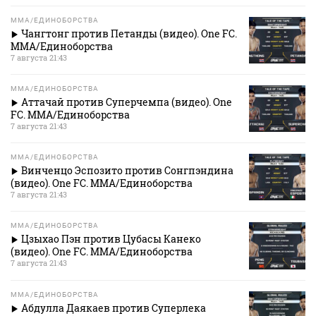
MMA/ЕДИНОБОРСТВА
Чангтонг против Петанды (видео). One FC.
MMA/Единоборства
7 августа 21:43
MMA/ЕДИНОБОРСТВА
Аттачай против Суперчемпа (видео). One
FC. MMA/Единоборства
7 августа 21:43
MMA/ЕДИНОБОРСТВА
Винченцо Эспозито против Сонгпэндина
(видео). One FC. MMA/Единоборства
7 августа 21:43
MMA/ЕДИНОБОРСТВА
Цзыхао Пэн против Цубасы Канеко
(видео). One FC. MMA/Единоборства
7 августа 21:43
MMA/ЕДИНОБОРСТВА
Абдулла Даякаев против Суперлека