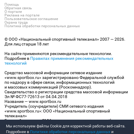
Помощь
Обратная связь
О портале
Реклама на портале
Пользовательское соглашение
Охрана труда
Политика обработки персональных данных
© ООО «Национальный спортивный телеканал» 2007 — 2026.
Для лиц старше 18 лет
На сайте применяются рекомендательные технологии.
Подробнее в
Правилах применения рекомендательных
технологий
Средство массовой информации сетевое издание
«www.sportbox.ru» зарегистрировано Федеральной службой
по надзору в сфере связи, информационных технологий
и массовых коммуникаций (Роскомнадзор).
Свидетельство о регистрации средства массовой информации
Эл № ФС77-72613 от 04.04.2018
Название — www.sportbox.ru
Учредитель (соучредители) СМИ сетевого издания
«www.sportbox.ru»: ООО «Национальный спортивный
телеканал»
Главный редактор СМИ сетевого издания «www.sportbox.ru»:
Конов В.А.
Мы используем файлы Сookie для корректной работы веб-сайта.
Номер телефона редакции СМИ сетевого издания
Подробнее в
Политике обработки персональных данных
и