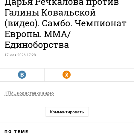
Дарья Речкалова против
Галины Ковальской
(видео). Самбо. Чемпионат
Европы. MMA/
Единоборства
17 мая 2026 17:28
R
Y
HTML-код вставки видео
Комментировать
ПО ТЕМЕ