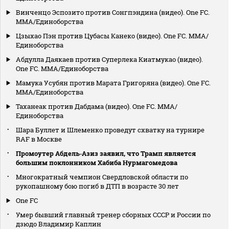
Винченцо Эспозито против Сонгпэндина (видео). One FC.
MMA/Единоборства
Цзыхао Пэн против Цубасы Канеко (видео). One FC. MMA/
Единоборства
Абдулла Даякаев против Суперлека Киатмукао (видео).
One FC. MMA/Единоборства
Мамука Усубян против Марата Григоряна (видео). One FC.
MMA/Единоборства
Таханеак против Дабдама (видео). One FC. MMA/
Единоборства
Шара Буллет и Шлеменко проведут схватку на турнире
RAF в Москве
Промоутер Абдель‑Азиз заявил, что Трамп является
большим поклонником Хабиба Нурмагомедова
Многократный чемпион Свердловской области по
рукопашному бою погиб в ДТП в возрасте 30 лет
One FC
Умер бывший главный тренер сборных СССР и России по
дзюдо Владимир Каплин