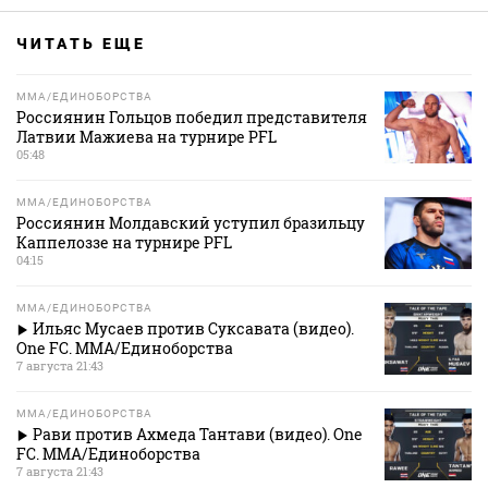
ЧИТАТЬ ЕЩЕ
MMA/ЕДИНОБОРСТВА
Россиянин Гольцов победил представителя
Латвии Мажиева на турнире PFL
05:48
MMA/ЕДИНОБОРСТВА
Россиянин Молдавский уступил бразильцу
Каппелоззе на турнире PFL
04:15
MMA/ЕДИНОБОРСТВА
Ильяс Мусаев против Суксавата (видео).
One FC. MMA/Единоборства
7 августа 21:43
MMA/ЕДИНОБОРСТВА
Рави против Ахмеда Тантави (видео). One
FC. MMA/Единоборства
7 августа 21:43