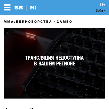
Войти
MMA/ЕДИНОБОРСТВА
САМБО