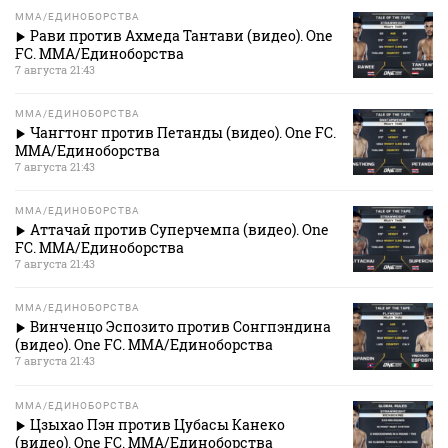
MMA/ЕДИНОБОРСТВА
Рави против Ахмеда Тантави (видео). One
FC. MMA/Единоборства
7 августа 21:43
MMA/ЕДИНОБОРСТВА
Чангтонг против Петанды (видео). One FC.
MMA/Единоборства
7 августа 21:43
MMA/ЕДИНОБОРСТВА
Аттачай против Суперчемпа (видео). One
FC. MMA/Единоборства
7 августа 21:43
MMA/ЕДИНОБОРСТВА
Винченцо Эспозито против Сонгпэндина
(видео). One FC. MMA/Единоборства
7 августа 21:43
MMA/ЕДИНОБОРСТВА
Цзыхао Пэн против Цубасы Канеко
(видео). One FC. MMA/Единоборства